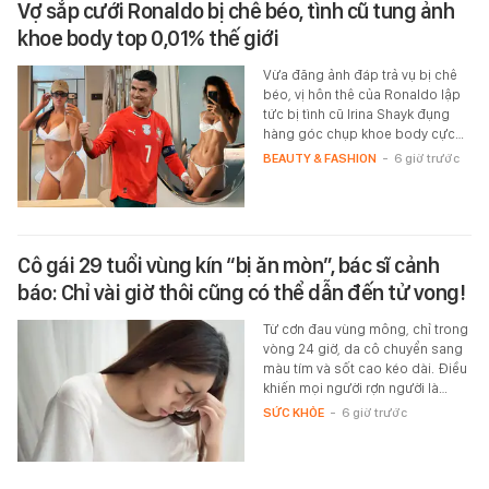
Vợ sắp cưới Ronaldo bị chê béo, tình cũ tung ảnh
khoe body top 0,01% thế giới
Vừa đăng ảnh đáp trả vụ bị chê
béo, vị hôn thê của Ronaldo lập
tức bị tình cũ Irina Shayk đụng
hàng góc chụp khoe body cực…
BEAUTY & FASHION
-
6 giờ trước
Cô gái 29 tuổi vùng kín “bị ăn mòn”, bác sĩ cảnh
báo: Chỉ vài giờ thôi cũng có thể dẫn đến tử vong!
Từ cơn đau vùng mông, chỉ trong
vòng 24 giờ, da cô chuyển sang
màu tím và sốt cao kéo dài. Điều
khiến mọi người rợn người là…
SỨC KHỎE
-
6 giờ trước