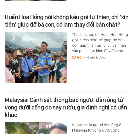
Huấn Hoa Hồng nói không kêu gọi từ thiện, chỉ ‘xin
tiền’ giúp đỡ bà con, có làm thay đổi bản chất?
Theo luật sư, dù Huấn Hoa Hồng
gọi là “xin tiền” để giúp đỡ bà
con gặp thiên tai, lũ lụt, cá nhân
vẫn phải thực hiện đầy đủ các…
XÃ HỘI
-
5 giờ trước
Malaysia: Cảnh sát thông báo người đàn ông tử
vong dưới cống do say rượu, gia đình nghi có uẩn
khúc
Vụ việc một người đàn ông ở
Malaysia tử vong dưới cống