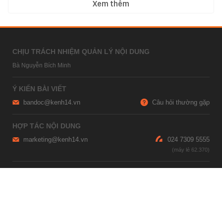
Xem thêm
CHỊU TRÁCH NHIỆM QUẢN LÝ NỘI DUNG
Bà Nguyễn Bích Minh
Ý KIẾN BÀI VIẾT
bandoc@kenh14.vn
Câu hỏi thường gặp
HỢP TÁC NỘI DUNG
marketing@kenh14.vn
024 7309 5555
HỖ TRỢ QUẢNG CÁO
giaitrixahoi@admicro.vn
02473007108