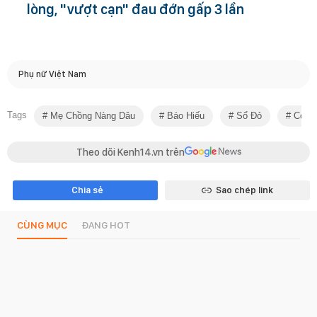
lòng, "vượt cạn" đau đớn gấp 3 lần
Phụ nữ Việt Nam
Tags
Mẹ Chồng Nàng Dâu
Báo Hiếu
Sổ Đỏ
Con 
Theo dõi Kenh14.vn trên
Chia sẻ
Sao chép link
CÙNG MỤC
ĐANG HOT