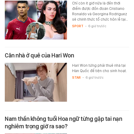
Chỉ còn ít giờ nữa là đến thời
điểm được đồn đoán Cristiano
Ronaldo và Georgina Rodriguez
sẽ chính thức tổ chức hôn lễ tại…
SPORT
-
6 giờ trước
Căn nhà ở quê của Hari Won
Hari Won từng phải thuê nhà tại
Hàn Quốc để tiện cho sinh hoạt.
STAR
-
6 giờ trước
Nam thần không tuổi Hoa ngữ từng gặp tai nạn
nghiêm trọng giờ ra sao?