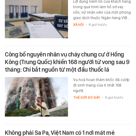
Lợi dụng niềm tin của khách hàng
trong quá trình làm hồ sơ vay
vốn, nữ nhân viên của một phòng
giao dịch thuộc Ngân hàng VIB…
XÃ HỘI
-
6 giờ trước
Công bố nguyên nhân vụ cháy chung cư ở Hồng
Kông (Trung Quốc) khiến 168 người tử vong sau 9
tháng: Chỉ bắt nguồn từ một đầu thuốc lá
Vụ hoả hoạn thảm khốc đã cướp
đi sinh mạng của ít nhất 168
người.
THẾ GIỚI ĐÓ ĐÂY
-
6 giờ trước
Không phải Sa Pa, Việt Nam có 1 nơi mát mẻ