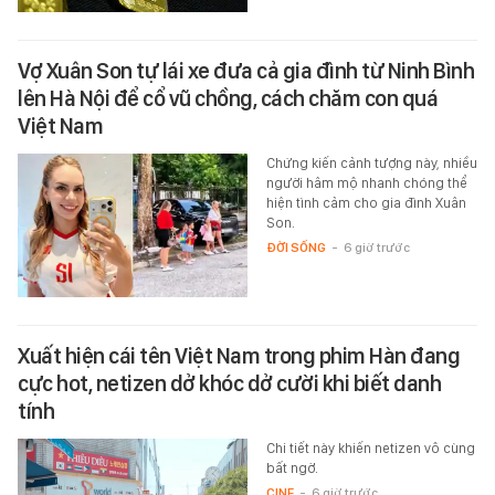
Vợ Xuân Son tự lái xe đưa cả gia đình từ Ninh Bình
lên Hà Nội để cổ vũ chồng, cách chăm con quá
Việt Nam
Chứng kiến cảnh tượng này, nhiều
người hâm mộ nhanh chóng thể
hiện tình cảm cho gia đình Xuân
Son.
ĐỜI SỐNG
-
6 giờ trước
Xuất hiện cái tên Việt Nam trong phim Hàn đang
cực hot, netizen dở khóc dở cười khi biết danh
tính
Chi tiết này khiến netizen vô cùng
bất ngờ.
CINE
-
6 giờ trước