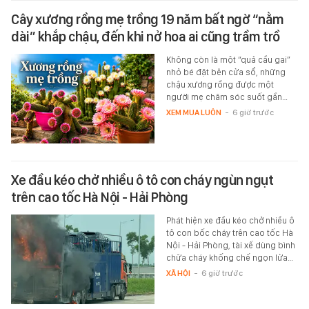
Cây xương rồng mẹ trồng 19 năm bất ngờ “nằm
dài” khắp chậu, đến khi nở hoa ai cũng trầm trồ
Không còn là một “quả cầu gai”
nhỏ bé đặt bên cửa sổ, những
chậu xương rồng được một
người mẹ chăm sóc suốt gần…
XEM MUA LUÔN
-
6 giờ trước
Xe đầu kéo chở nhiều ô tô con cháy ngùn ngụt
trên cao tốc Hà Nội - Hải Phòng
Phát hiện xe đầu kéo chở nhiều ô
tô con bốc cháy trên cao tốc Hà
Nội - Hải Phòng, tài xế dùng bình
chữa cháy khống chế ngọn lửa…
XÃ HỘI
-
6 giờ trước