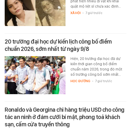
phát hiện nhiều di vật khi khai
quật mộ liệt sĩ chưa xác định…
XÃ HỘI
-
7 giờ trước
20 trường đại học dự kiến lịch công bố điểm
chuẩn 2026, sớm nhất từ ngày 9/8
Hiện, 20 trường đại học đã dự
kiến thời gian công bố điểm
chuẩn năm 2026, trong đó một
số trường công bố sớm nhất…
HỌC ĐƯỜNG
-
7 giờ trước
Ronaldo và Georgina chi hàng triệu USD cho công
tác an ninh ở đám cưới bí mật, phong toả khách
sạn, cấm cửa truyền thông