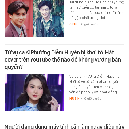
Tài tử nổi tiếng Hoa ngữ này từng
tâm sự biến cố tai nạn ô tô là
điều anh chưa bao giờ nghĩ mình
sẽ gặp phải trong đời.
CINE
-
6 giờ trước
Từ vụ ca sĩ Phương Diễm Huyền bị khởi tố: Hát
cover trên YouTube thế nào để không vướng bản
quyền?
Vụ ca sĩ Phương Diễm Huyền bị
khởi tố về tội xâm phạm quyền
tác giả, quyền liên quan đặt ra
vấn đề pháp lý với hoạt động…
MUSIK
-
6 giờ trước
Người đang dùng máy tính cần làm ngay điều này