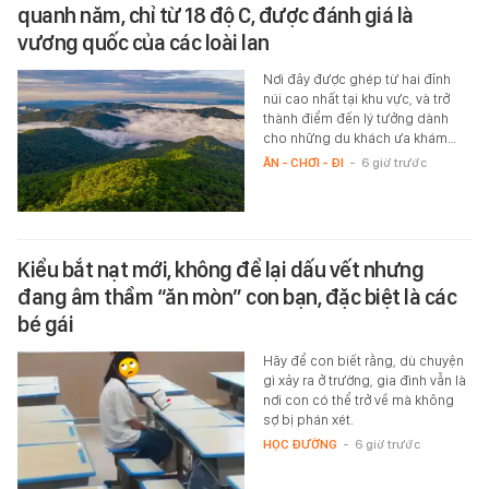
quanh năm, chỉ từ 18 độ C, được đánh giá là
vương quốc của các loài lan
Nơi đây được ghép từ hai đỉnh
núi cao nhất tại khu vực, và trở
thành điểm đến lý tưởng dành
cho những du khách ưa khám…
ĂN - CHƠI - ĐI
-
6 giờ trước
Kiểu bắt nạt mới, không để lại dấu vết nhưng
đang âm thầm “ăn mòn” con bạn, đặc biệt là các
bé gái
Hãy để con biết rằng, dù chuyện
gì xảy ra ở trường, gia đình vẫn là
nơi con có thể trở về mà không
sợ bị phán xét.
HỌC ĐƯỜNG
-
6 giờ trước