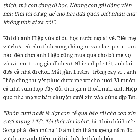
thích, mà con đang đi học. Nhưng con gái động viên
nên thôi tôi cứ kệ, để cho hai đứa quen biết nhau chứ
không tính gì xa xôi".
Khi đó anh Hiệp vừa đi du học nước ngoài về. Biết mẹ
vợ chưa có cảm tình song chàng rể vẫn lạc quan. Lần
nào đến chơi anh Hiệp cũng mua quà cho bố mẹ vợ
và các em trong gia đình vợ. Nhiều dịp lễ tết, anh lại
đưa cả nhà đi chơi. Mất gần 1 năm "trồng cây si", anh
Hiệp cũng thuyết phục được mẹ vợ cho cưới. Vì muốn
cả nhà sum họp đầy đủ, thời gian thoải mái, anh Hiệp
qua nhà mẹ vợ bàn chuyện cưới xin vào đúng dịp Tết.
"Buồn cười nhất là đợt con rể qua bảo tôi cho con xin
cưới mùng 2 Tết. Tôi thót tim luôn
", bà Thảo hài hước.
Song phải đến mùng 10 âm lịch tháng giêng năm đó,
vợ chồng anh Hiệp mới tổ chức lễ thành hôn.