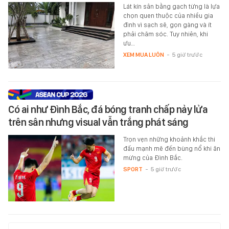
Lát kín sân bằng gạch từng là lựa
chọn quen thuộc của nhiều gia
đình vì sạch sẽ, gọn gàng và ít
phải chăm sóc. Tuy nhiên, khi
ưu…
XEM MUA LUÔN
-
5 giờ trước
Có ai như Đình Bắc, đá bóng tranh chấp nảy lửa
trên sân nhưng visual vẫn trắng phát sáng
Trọn vẹn những khoảnh khắc thi
đấu mạnh mẽ đến bùng nổ khi ăn
mừng của Đình Bắc.
SPORT
-
5 giờ trước