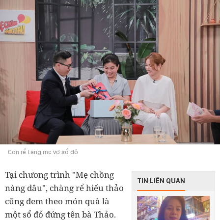
Con rể tặng mẹ vợ sổ đỏ
Tại chương trình "Mẹ chồng
TIN LIÊN QUAN
nàng dâu", chàng rể hiếu thảo
cũng đem theo món quà là
một sổ đỏ đứng tên bà Thảo.