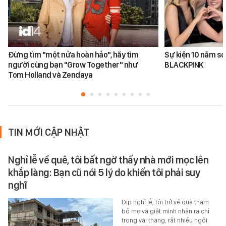
Đừng tìm "một nửa hoàn hảo", hãy tìm
Sự kiện 10 năm sơ
người cùng bạn "Grow Together" như
BLACKPINK
Tom Holland và Zendaya
TIN MỚI CẬP NHẬT
Nghỉ lễ về quê, tôi bất ngờ thấy nhà mới mọc lên
khắp làng: Bạn cũ nói 5 lý do khiến tôi phải suy
nghĩ
Dịp nghỉ lễ, tôi trở về quê thăm
bố mẹ và giật mình nhận ra chỉ
trong vài tháng, rất nhiều ngôi