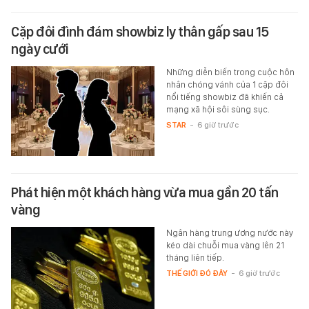
Cặp đôi đình đám showbiz ly thân gấp sau 15
ngày cưới
Những diễn biến trong cuộc hôn
nhân chóng vánh của 1 cặp đôi
nổi tiếng showbiz đã khiến cả
mạng xã hội sôi sùng sục.
STAR
-
6 giờ trước
Phát hiện một khách hàng vừa mua gần 20 tấn
vàng
Ngân hàng trung ương nước này
kéo dài chuỗi mua vàng lên 21
tháng liên tiếp.
THẾ GIỚI ĐÓ ĐÂY
-
6 giờ trước