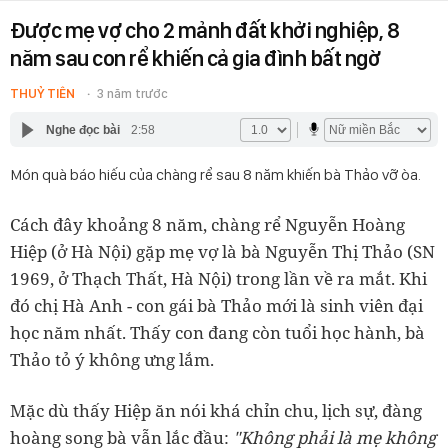
Được mẹ vợ cho 2 mảnh đất khởi nghiệp, 8
năm sau con rể khiến cả gia đình bất ngờ
THUỶ TIÊN
3 năm trước
Nghe đọc bài
2:58
Món quà báo hiếu của chàng rể sau 8 năm khiến bà Thảo vỡ òa.
Cách đây khoảng 8 năm, chàng rể Nguyễn Hoàng
Hiệp (ở Hà Nội) gặp mẹ vợ là bà Nguyễn Thị Thảo (SN
1969, ở Thạch Thất, Hà Nội) trong lần về ra mắt. Khi
đó chị Hà Anh - con gái bà Thảo mới là sinh viên đại
học năm nhất. Thấy con đang còn tuổi học hành, bà
Thảo tỏ ý không ưng lắm.
Mặc dù thấy Hiệp ăn nói khá chỉn chu, lịch sự, đàng
hoàng song bà vẫn lắc đầu:
"Không phải là mẹ không