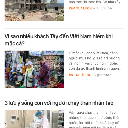
nhà mới đã mọc lên. Có nhà xây…
XEM MUA LUÔN
-
7 giờ trước
Vì sao nhiều khách Tây đến Việt Nam hiếm khi
mặc cả?
Ở một khu chợ Việt Nam, cảnh
người mua hỏi giá rồi trả xuống
vài nghìn, vài chục nghìn đồng
vốn đã trở thành hình ảnh quen…
ĂN - CHƠI - ĐI
-
7 giờ trước
3 lưu ý sống còn với người chạy thận nhân tạo
Với người chạy thận nhân tạo,
những thói quen như uống thêm
nước, ăn một quả chuối hay bỏ
qua dấu hiệu bất thường ở cầu…