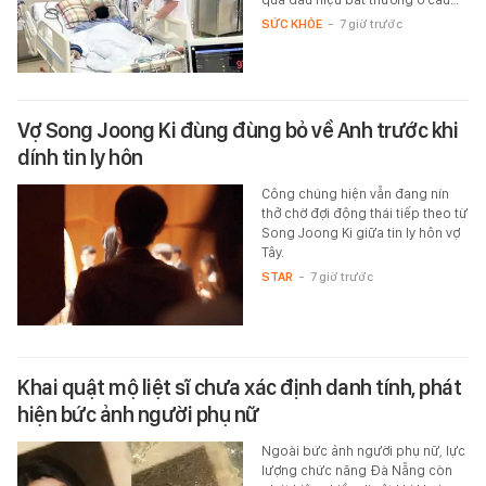
SỨC KHỎE
-
7 giờ trước
Vợ Song Joong Ki đùng đùng bỏ về Anh trước khi
dính tin ly hôn
Công chúng hiện vẫn đang nín
thở chờ đợi động thái tiếp theo từ
Song Joong Ki giữa tin ly hôn vợ
Tây.
STAR
-
7 giờ trước
Khai quật mộ liệt sĩ chưa xác định danh tính, phát
hiện bức ảnh người phụ nữ
Ngoài bức ảnh người phụ nữ, lực
lượng chức năng Đà Nẵng còn