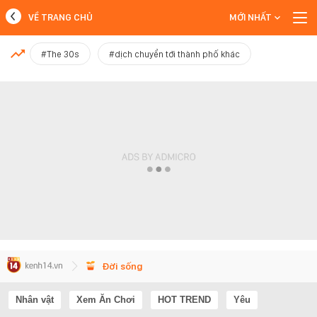
VỀ TRANG CHỦ
MỚI NHẤT
MỚI NHẤT
#The 30s
#dịch chuyển tới thành phố khác
Xem thêm
Đời sống
Nhân vật
Xem Ăn Chơi
HOT TREND
Yêu