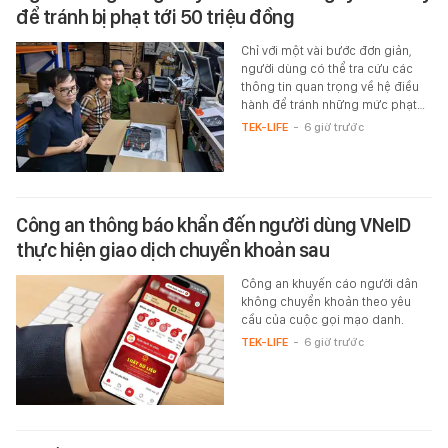
để tránh bị phạt tới 50 triệu đồng
Chỉ với một vài bước đơn giản,
người dùng có thể tra cứu các
thông tin quan trọng về hệ điều
hành để tránh những mức phạt…
TEK-LIFE
-
6 giờ trước
Công an thông báo khẩn đến người dùng VNeID
thực hiện giao dịch chuyển khoản sau
Công an khuyến cáo người dân
không chuyển khoản theo yêu
cầu của cuộc gọi mạo danh.
TEK-LIFE
-
6 giờ trước