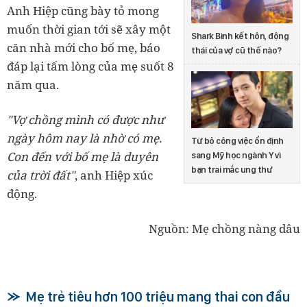
Anh Hiệp cũng bày tỏ mong
muốn thời gian tới sẽ xây một
Shark Bình kết hôn, động
căn nhà mới cho bố mẹ, báo
thái của vợ cũ thế nào?
đáp lại tấm lòng của mẹ suốt 8
năm qua.
"Vợ chồng mình có được như
ngày hôm nay là nhờ có mẹ.
Từ bỏ công việc ổn định
Con đến với bố mẹ là duyên
sang Mỹ học ngành Y vì
bạn trai mắc ung thư
của trời đất"
, anh Hiệp xúc
động.
Nguồn: Mẹ chồng nàng dâu
Mẹ trẻ tiêu hơn 100 triệu mang thai con đầu