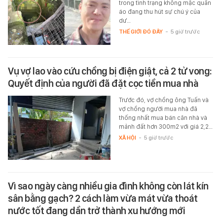
trong tình trạng không mặc quần
áo đang thu hút sự chú ý của
dư…
THẾ GIỚI ĐÓ ĐÂY
-
5 giờ trước
Vụ vợ lao vào cứu chồng bị điện giật, cả 2 tử vong:
Quyết định của người đã đặt cọc tiền mua nhà
Trước đó, vợ chồng ông Tuấn và
vợ chồng người mua nhà đã
thống nhất mua bán căn nhà và
mảnh đất hơn 300m2 với giá 2,2…
XÃ HỘI
-
5 giờ trước
Vì sao ngày càng nhiều gia đình không còn lát kín
sân bằng gạch? 2 cách làm vừa mát vừa thoát
nước tốt đang dần trở thành xu hướng mới