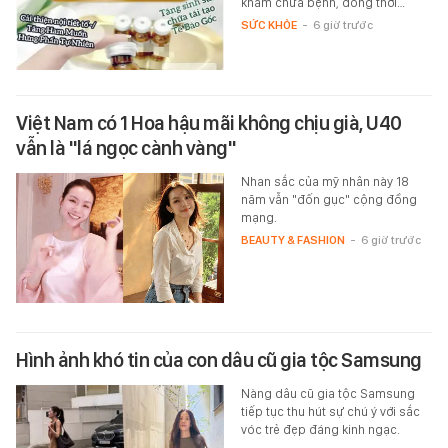
khám chữa bệnh, đồng thời…
SỨC KHỎE
-
6 giờ trước
Việt Nam có 1 Hoa hậu mãi không chịu già, U40
vẫn là "lá ngọc cành vàng"
Nhan sắc của mỹ nhân này 18
năm vẫn "đốn gục" cộng đồng
mạng.
BEAUTY & FASHION
-
6 giờ trước
Hình ảnh khó tin của con dâu cũ gia tộc Samsung
Nàng dâu cũ gia tộc Samsung
tiếp tục thu hút sự chú ý với sắc
vóc trẻ đẹp đáng kinh ngạc.