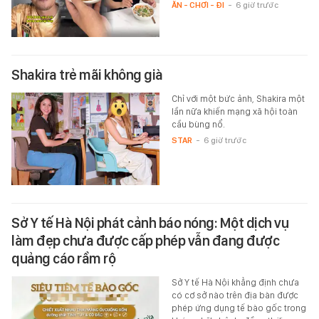
ĂN - CHƠI - ĐI
-
6 giờ trước
Shakira trẻ mãi không già
Chỉ với một bức ảnh, Shakira một
lần nữa khiến mạng xã hội toàn
cầu bùng nổ.
STAR
-
6 giờ trước
Sở Y tế Hà Nội phát cảnh báo nóng: Một dịch vụ
làm đẹp chưa được cấp phép vẫn đang được
quảng cáo rầm rộ
Sở Y tế Hà Nội khẳng định chưa
có cơ sở nào trên địa bàn được
phép ứng dụng tế bào gốc trong