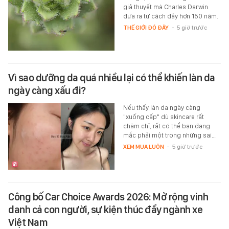
giả thuyết mà Charles Darwin
đưa ra từ cách đây hơn 150 năm.
THẾ GIỚI ĐÓ ĐÂY
-
5 giờ trước
Vì sao dưỡng da quá nhiều lại có thể khiến làn da
ngày càng xấu đi?
Nếu thấy làn da ngày càng
"xuống cấp" dù skincare rất
chăm chỉ, rất có thể bạn đang
mắc phải một trong những sai…
XEM MUA LUÔN
-
5 giờ trước
Công bố Car Choice Awards 2026: Mở rộng vinh
danh cả con người, sự kiện thúc đẩy ngành xe
Việt Nam