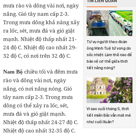
TIN LIÊN QUAN
mưa rào và dông vài nơi, ngày
nắng. Gió tây nam cấp 2-3.
Trong mưa dông khả năng xảy
ra lốc, sét, mưa đá và gió giật
mạnh. Nhiệt độ thấp nhất 21-
Từ vụ người theo đoàn
24 độ C. Nhiệt độ cao nhất 29-
ông Minh Tuệ tử vong do
32 độ C, có nơi trên 32 độ C.
sốc nhiệt: Làm thế nào để
bảo vệ cơ thể giữa thời
tiết nắng nóng?
chiều tối và đêm mưa
Nam Bộ
rào và dông vài nơi, ngày
nắng, có nơi nắng nóng. Gió
tây nam cấp 2-3. Trong mưa
dông có thể xảy ra lốc, sét,
Vì sao cuối tháng 5, thời
mưa đá và gió giật mạnh.
tiết miền Bắc vẫn mát mẻ
Nhiệt độ thấp nhất 24-27 độ C.
như cuối Xuân?
Nhiệt độ cao nhất 32-35 độ C.