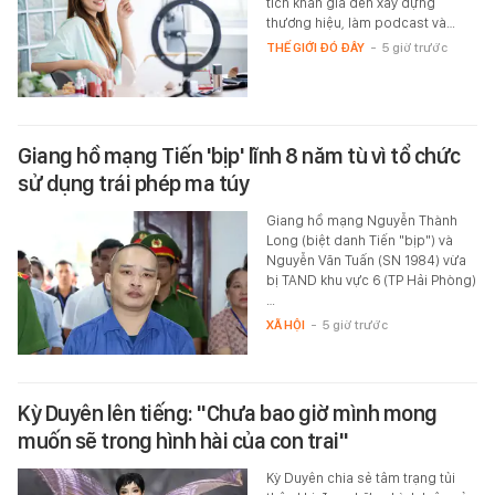
tích khán giả đến xây dựng
thương hiệu, làm podcast và…
THẾ GIỚI ĐÓ ĐÂY
-
5 giờ trước
Giang hồ mạng Tiến 'bịp' lĩnh 8 năm tù vì tổ chức
sử dụng trái phép ma túy
Giang hồ mạng Nguyễn Thành
Long (biệt danh Tiến "bịp") và
Nguyễn Văn Tuấn (SN 1984) vừa
bị TAND khu vực 6 (TP Hải Phòng)
…
XÃ HỘI
-
5 giờ trước
Kỳ Duyên lên tiếng: "Chưa bao giờ mình mong
muốn sẽ trong hình hài của con trai"
Kỳ Duyên chia sẻ tâm trạng tủi