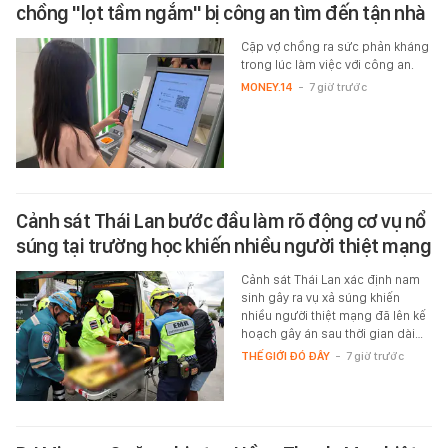
chồng "lọt tầm ngắm" bị công an tìm đến tận nhà
Cặp vợ chồng ra sức phản kháng
trong lúc làm việc với công an.
MONEY.14
-
7 giờ trước
Cảnh sát Thái Lan bước đầu làm rõ động cơ vụ nổ
súng tại trường học khiến nhiều người thiệt mạng
Cảnh sát Thái Lan xác định nam
sinh gây ra vụ xả súng khiến
nhiều người thiệt mạng đã lên kế
hoạch gây án sau thời gian dài…
THẾ GIỚI ĐÓ ĐÂY
-
7 giờ trước