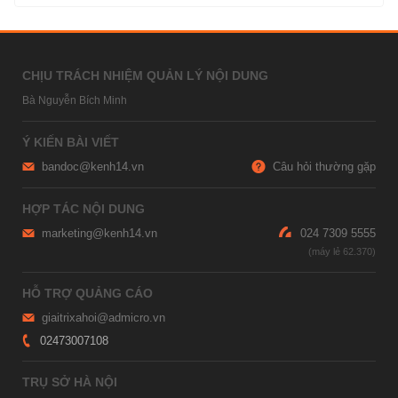
CHỊU TRÁCH NHIỆM QUẢN LÝ NỘI DUNG
Bà Nguyễn Bích Minh
Ý KIẾN BÀI VIẾT
bandoc@kenh14.vn
Câu hỏi thường gặp
HỢP TÁC NỘI DUNG
marketing@kenh14.vn
024 7309 5555
HỖ TRỢ QUẢNG CÁO
giaitrixahoi@admicro.vn
02473007108
TRỤ SỞ HÀ NỘI