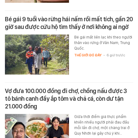
Bé gái 9 tuổi vào rừng hái nấm rồi mất tích, gần 20
giờ sau được cứu hộ tìm thấy ở nơi không ai ngờ
Bé gái mất liên lạc khi theo người
thân vào rừng ở Vân Nam, Trung
Quốc.
THẾ GIỚI ĐÓ ĐÂY
-
6 giờ trước
Vợ đưa 100.000 đồng đi chợ, chồng nấu được 3
tô bánh canh đầy ắp tôm và chả cá, còn dư tận
21.000 đồng
Giữa thời điểm giá thực phẩm
khiến nhiều người phải đau đầu
mỗi lần đi chợ, một chàng trai ở
Quy Nhơn lại gây chú ý khi…