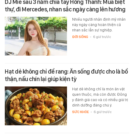
DJ Mie sau 3 năm chia tay Hồng Thanh: Mua biệt
thự, đi Mercedes, nhan sắc ngày càng lên hương
Nhiều người nhận định mỹ nhân
này ngày càng hoàn thiện cả
nhan sắc lẫn sự nghiệp.
ĐỜI SỐNG
-
6 giờ trước
Hạt dẻ không chỉ để rang: Ăn sống được cho là bổ
thận, nấu chín lại giúp kiện tỳ
Hạt dẻ không chỉ là món ăn vặt
quen thuộc, mà còn được Đông
y đánh giá cao và có nhiều giá trị
dinh dưỡng đáng chú ý.
SỨC KHỎE
-
6 giờ trước