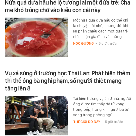
Nửa quả dưa hấu hé lộ tương lai một đứa trẻ: Cha
mẹ khó trông chờ vào kiểu con cái này
Một nửa quả dưa hấu có thể chỉ
là chuyện rất nhỏ, nhưng đôi khi
lại phản chiếu cách một đứa trẻ
nhìn nhận gia đình và những…
HỌC ĐƯỜNG
-
5 giờ trước
Vụ xả súng ở trường học Thái Lan: Phát hiện thêm
thi thể ông bà nghi phạm, số người thiệt mạng
tăng lên 8
Tại hiện trường vụ án ở nhà, người
ông được tìm thấy đã tử vong
trong bếp, trong khi người bà tử
vong trong phòng ngủ.
THẾ GIỚI ĐÓ ĐÂY
-
5 giờ trước