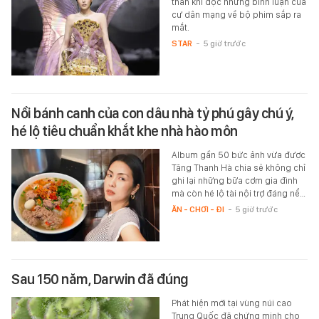
thân khi đọc những bình luận của
cư dân mạng về bộ phim sắp ra
mắt.
STAR
-
5 giờ trước
Nồi bánh canh của con dâu nhà tỷ phú gây chú ý,
hé lộ tiêu chuẩn khắt khe nhà hào môn
Album gần 50 bức ảnh vừa được
Tăng Thanh Hà chia sẻ không chỉ
ghi lại những bữa cơm gia đình
mà còn hé lộ tài nội trợ đáng nể…
ĂN - CHƠI - ĐI
-
5 giờ trước
Sau 150 năm, Darwin đã đúng
Phát hiện mới tại vùng núi cao
Trung Quốc đã chứng minh cho