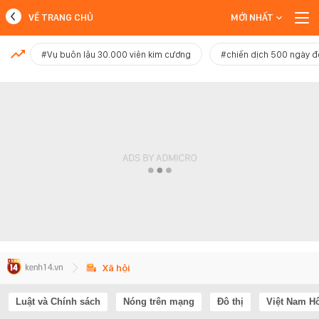
VỀ TRANG CHỦ
MỚI NHẤT
MỚI NHẤT
#Vụ buôn lậu 30.000 viên kim cương
#chiến dịch 500 ngày 
Xem thêm
Xã hội
Luật và Chính sách
Nóng trên mạng
Đô thị
Việt Nam H