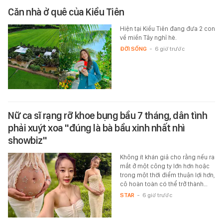
Căn nhà ở quê của Kiều Tiên
Hiện tại Kiều Tiên đang đưa 2 con
về miền Tây nghỉ hè.
ĐỜI SỐNG
-
6 giờ trước
Nữ ca sĩ rạng rỡ khoe bụng bầu 7 tháng, dân tình
phải xuýt xoa "đúng là bà bầu xinh nhất nhì
showbiz"
Không ít khán giả cho rằng nếu ra
mắt ở một công ty lớn hơn hoặc
trong một thời điểm thuận lợi hơn,
cô hoàn toàn có thể trở thành…
STAR
-
6 giờ trước