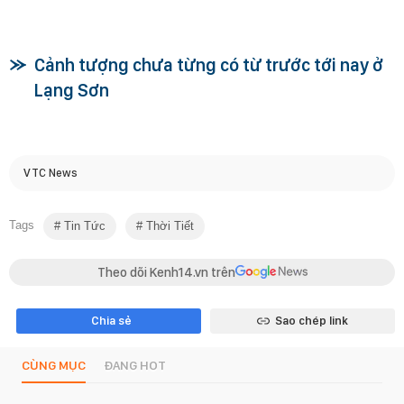
Cảnh tượng chưa từng có từ trước tới nay ở
Lạng Sơn
VTC News
Tags
Tin Tức
Thời Tiết
Theo dõi Kenh14.vn trên
Chia sẻ
Sao chép link
CÙNG MỤC
ĐANG HOT