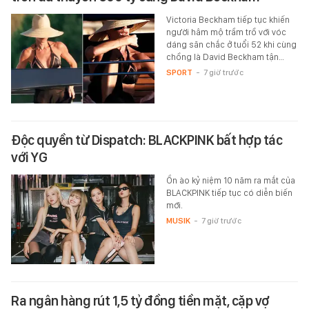
Victoria Beckham tiếp tục khiến
người hâm mộ trầm trồ với vóc
dáng săn chắc ở tuổi 52 khi cùng
chồng là David Beckham tận…
SPORT
-
7 giờ trước
Độc quyền từ Dispatch: BLACKPINK bất hợp tác
với YG
Ồn ào kỷ niệm 10 năm ra mắt của
BLACKPINK tiếp tục có diễn biến
mới.
MUSIK
-
7 giờ trước
Ra ngân hàng rút 1,5 tỷ đồng tiền mặt, cặp vợ