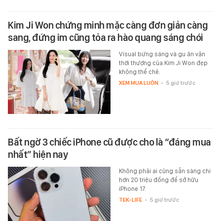
Kim Ji Won chứng minh mặc càng đơn giản càng
sang, đứng im cũng tỏa ra hào quang sáng chói
Visual bừng sáng và gu ăn vận
thời thượng của Kim Ji Won đẹp
không thể chê.
XEM MUA LUÔN
-
5 giờ trước
Bất ngờ 3 chiếc iPhone cũ được cho là “đáng mua
nhất” hiện nay
Không phải ai cũng sẵn sàng chi
hơn 20 triệu đồng để sở hữu
iPhone 17.
TEK-LIFE
-
5 giờ trước