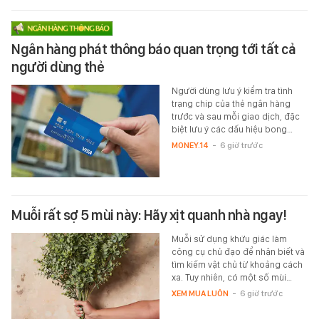
Ngân hàng phát thông báo quan trọng tới tất cả
người dùng thẻ
Người dùng lưu ý kiểm tra tình
trạng chip của thẻ ngân hàng
trước và sau mỗi giao dịch, đặc
biệt lưu ý các dấu hiệu bong…
MONEY.14
-
6 giờ trước
Muỗi rất sợ 5 mùi này: Hãy xịt quanh nhà ngay!
Muỗi sử dụng khứu giác làm
công cụ chủ đạo để nhận biết và
tìm kiếm vật chủ từ khoảng cách
xa. Tuy nhiên, có một số mùi…
XEM MUA LUÔN
-
6 giờ trước