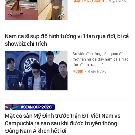
BEAUTY & FASHION
-
6 giờ trước
Nam ca sĩ sụp đổ hình tượng vì 1 fan qua đời, bị cả
showbiz chỉ trích
Sự việc đau lòng liên quan đến
một fan nữ đã đẩy nam ca sĩ vào
tâm điểm tranh cãi.
MUSIK
-
6 giờ trước
Mặt cỏ sân Mỹ Đình trước trận ĐT Việt Nam vs
Campuchia ra sao sau khi được truyền thông
Đông Nam Á khen hết lời