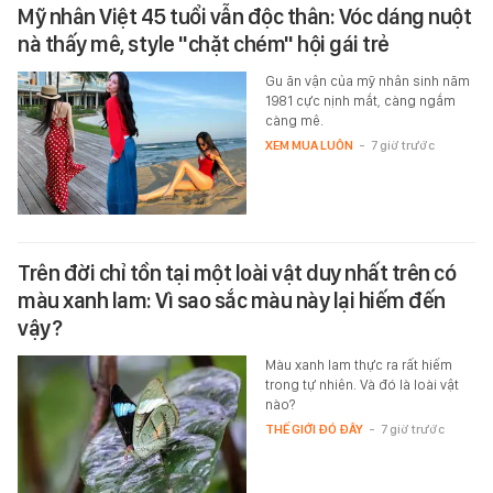
Mỹ nhân Việt 45 tuổi vẫn độc thân: Vóc dáng nuột
nà thấy mê, style "chặt chém" hội gái trẻ
Gu ăn vận của mỹ nhân sinh năm
1981 cực nịnh mắt, càng ngắm
càng mê.
XEM MUA LUÔN
-
7 giờ trước
Trên đời chỉ tồn tại một loài vật duy nhất trên có
màu xanh lam: Vì sao sắc màu này lại hiếm đến
vậy?
Màu xanh lam thực ra rất hiếm
trong tự nhiên. Và đó là loài vật
nào?
THẾ GIỚI ĐÓ ĐÂY
-
7 giờ trước