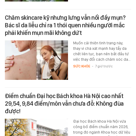
Chăm skincare kỹ nhưng lưng vẫn nổi đầy mụn?
Bác sĩ da liễu chỉ ra 1 thói quen nhiều người mắc
phải khiến mụn mãi không dứt
Muốn cải thiện tình trạng này,
thay vì chà xát mạnh hay tẩy da
chết liên tục, bạn nên bắt đầu từ
việc thay đổi cách chăm sóc da…
SỨC KHỎE
-
7 giờ trước
Điểm chuẩn Đại học Bách khoa Hà Nội cao nhất
29,54, 9,84 điểm/môn vẫn chưa đỗ: Không đùa
được!
Đại học Bách khoa Hà Nội vừa
công bố điểm chuẩn năm 2026,
trong đó ngành Khoa học dữ liệu