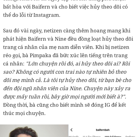
bất hòa với Baifern và cho biết việc hủy theo dõi có
thể do lỗi từ Instagram.
Sau đó vài ngày, netizen càng thêm hoang mang khi
phát hiện Baifern và Nine đều đồng loạt hủy theo dõi
trang cá nhân của mẹ nam diễn viên. Khi bị netizen
réo gọi, bà Pimpaka đã bức xúc lên tiếng trên trang
cá nhân:
"Lớn chuyện rồi đó, ai hủy theo dõi ai? Rồi
sao? Không có người con trai nào tự nhiên bỏ theo
dõi mẹ mình cả. Là tôi tự hủy theo dõi, từ bạn bè cho
đến đội ngũ nhân viên của Nine. Chuyện này xảy ra
được mấy tuần rồi, bây giờ mọi người mới biết à?".
Đồng thời, bà cũng cho biết mình sẽ đóng IG để kết
thúc mọi chuyện.