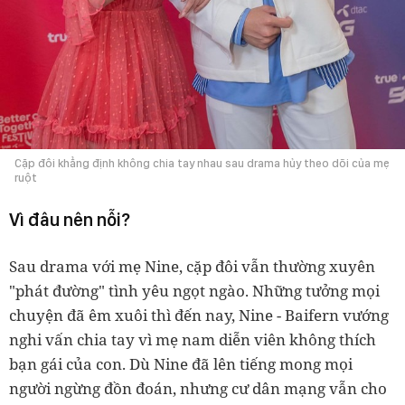
Cặp đôi khẳng định không chia tay nhau sau drama hủy theo dõi của mẹ
ruột
Vì đâu nên nỗi?
Sau drama với mẹ Nine, cặp đôi vẫn thường xuyên
"phát đường" tình yêu ngọt ngào. Những tưởng mọi
chuyện đã êm xuôi thì đến nay, Nine - Baifern vướng
nghi vấn chia tay vì mẹ nam diễn viên không thích
bạn gái của con. Dù Nine đã lên tiếng mong mọi
người ngừng đồn đoán, nhưng cư dân mạng vẫn cho