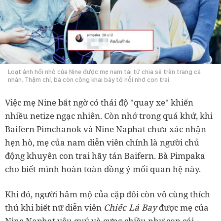
Loạt ảnh hồi nhỏ của Nine được mẹ nam tài tử chia sẻ trên trang cá
nhân. Thậm chí, bà còn công khai bày tỏ nỗi nhớ con trai
Việc mẹ Nine bất ngờ có thái độ "quay xe" khiến
nhiều netize ngạc nhiên. C
òn nhớ trong quá khứ, khi
Baifern Pimchanok và Nine Naphat chưa xác nhận
hẹn hò, mẹ của nam diễn viên chính là người chủ
động khuyên con trai hãy tán Baifern. Bà Pimpaka
cho biết mình hoàn toàn đồng ý mối quan hệ này.
Khi đó, người hâm mộ của cặp đôi còn vô cùng thích
Chiếc Lá Bay
thú khi biết nữ diễn viên
được mẹ của
Nine Naphat yêu quý và cưng chiều như con cái