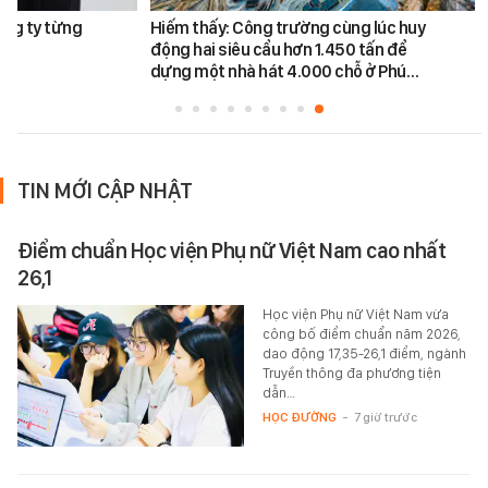
ông ty từng
Hiếm thấy: Công trường cùng lúc huy
động hai siêu cẩu hơn 1.450 tấn để
dựng một nhà hát 4.000 chỗ ở Phú…
TIN MỚI CẬP NHẬT
Điểm chuẩn Học viện Phụ nữ Việt Nam cao nhất
26,1
Học viện Phụ nữ Việt Nam vừa
công bố điểm chuẩn năm 2026,
dao động 17,35-26,1 điểm, ngành
Truyền thông đa phương tiện
dẫn…
HỌC ĐƯỜNG
-
7 giờ trước