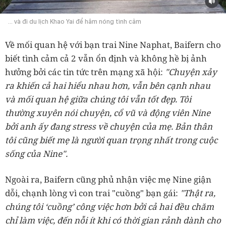
... và đi du lịch Khao Yai để hâm nóng tình cảm
Về mối quan hệ với bạn trai Nine Naphat, Baifern cho
biết tình cảm cả 2 vẫn ổn định và không hề bị ảnh
hưởng bởi các tin tức trên mạng xã hội:
"Chuyện xảy
ra khiến cả hai hiểu nhau hơn, vẫn bên cạnh nhau
và mối quan hệ giữa chúng tôi vẫn tốt đẹp. Tôi
thường xuyên nói chuyện, cổ vũ và động viên Nine
bởi anh ấy đang stress về chuyện của mẹ. Bản thân
tôi cũng biết mẹ là người quan trọng nhất trong cuộc
sống của Nine".
Ngoài ra, Baifern cũng phủ nhận việc mẹ Nine giận
dỗi, chạnh lòng vì con trai "cuồng" bạn gái:
"Thật ra,
chúng tôi ‘cuồng’ công việc hơn bởi cả hai đều chăm
chỉ làm việc, đến nỗi ít khi có thời gian rảnh dành cho