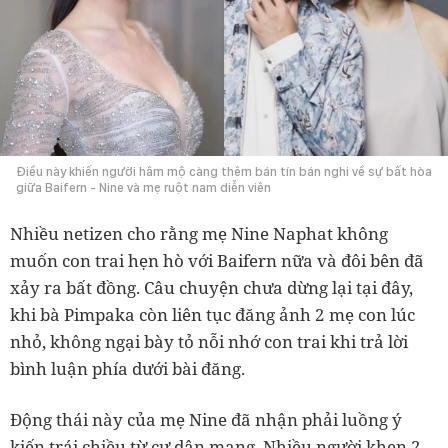
Điều này khiến người hâm mộ càng thêm bán tín bán nghi về sự bất hòa
giữa Baifern - Nine và mẹ ruột nam diễn viên
Nhiều netizen cho rằng mẹ Nine Naphat không
muốn con trai hẹn hò với Baifern nữa và đôi bên đã
xảy ra bất đồng. Câu chuyện chưa dừng lại tại đây,
khi bà Pimpaka còn liên tục đăng ảnh 2 mẹ con lúc
nhỏ,
không ngại bày tỏ nỗi nhớ con trai khi trả lời
bình luận phía dưới bài đăng.
Động thái này của mẹ Nine đã nhận phải luồng ý
kiến trái chiều từ cư dân mạng. Nhiều người khen 2