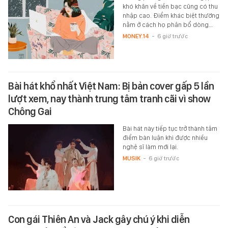
khó khăn về tiền bạc cũng có thu
nhập cao. Điểm khác biệt thường
nằm ở cách họ phân bổ dòng…
MONEY.14
-
6 giờ trước
Bài hát khổ nhất Việt Nam: Bị bản cover gấp 5 lần
lượt xem, nay thành trung tâm tranh cãi vì show
Chông Gai
Bài hát này tiếp tục trở thành tâm
điểm bàn luận khi được nhiều
nghệ sĩ làm mới lại.
MUSIK
-
6 giờ trước
Con gái Thiên An và Jack gây chú ý khi diễn