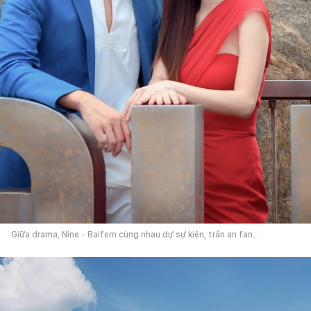
Giữa drama, Nine - Baifern cùng nhau dự sự kiện, trấn an fan...