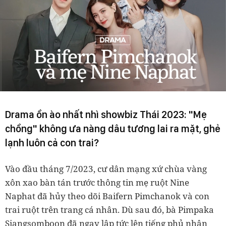
Drama ồn ào nhất nhì showbiz Thái 2023: "Mẹ
chồng" không ưa nàng dâu tương lai ra mặt, ghẻ
lạnh luôn cả con trai?
Vào đầu tháng 7/2023, cư dân mạng xứ chùa vàng
xôn xao bàn tán trước thông tin mẹ ruột Nine
Naphat đã hủy theo dõi Baifern Pimchanok và con
trai ruột trên trang cá nhân. Dù sau đó, bà
Pimpaka
Siangsomboon
đã ngay lập tức lên tiếng phủ nhận