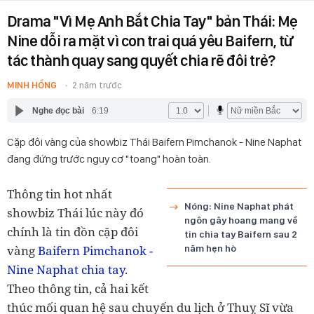
Drama "Vì Mẹ Anh Bắt Chia Tay" bản Thái: Mẹ
Nine dỗi ra mặt vì con trai quá yêu Baifern, từ
tác thành quay sang quyết chia rẽ đôi trẻ?
MINH HỒNG
2 năm trước
Nghe đọc bài
6:19
Cặp đôi vàng của showbiz Thái Baifern Pimchanok - Nine Naphat
đang đứng trước nguy cơ "toang" hoàn toàn.
Thông tin hot nhất
Nóng: Nine Naphat phát
showbiz Thái lúc này đó
ngôn gây hoang mang về
chính là tin đồn cặp đôi
tin chia tay Baifern sau 2
vàng
Baifern Pimchanok -
năm hẹn hò
Nine Naphat chia tay
.
Theo thông tin, cả hai kết
thúc mối quan hệ sau chuyến du lịch ở Thuỵ Sĩ vừa