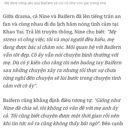
Mẹ Nine từng yêu quý Baifern và coi cô như con gái trong nhà
Giữa drama, cả Nine và Baifern đã lên tiếng trấn an
fan và cùng nhau đi du lịch hâm nóng tình cảm tại
Khao Yai. Trả lời truyền thông, Nine cho biết:
"Mẹ
stress vì công việc, tôi và mọi người đều hiểu, mẹ
đang được bác sĩ chăm sóc. Mối quan hệ với Baifern
vẫn tốt đẹp. Cô ấy vẫn nói chuyện bình thường với
mẹ. Dù có ý kiến cho rằng tôi nên buông tay Baifern
sau những chuyện xảy ra nhưng tôi thực sự chưa
từng nghĩ đến chuyện sẽ lùi bước trong chuyện tình
cảm với cô ấy".
Baifern cũng khẳng định điều tương tự:
"
Giống như
Nine đã chia sẻ, tôi không có vấn đề với mẹ anh ấy
cả. Tôi cũng biết chuyện được một thời gian rồi nên
khi tin tức nổ ra cũng không thấy bất ngờ".
Bên cạnh