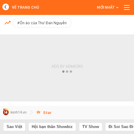
VỀ TRANG CHỦ
MỚI NHẤT
MỚI NHẤT
#Ồn ào của Thư Đan Nguyễn
Xem thêm
Star
Sao Việt
Hội bạn thân Showbiz
TV Show
Đi Soi Sao Đi