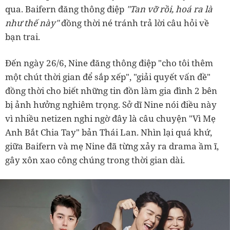
qua. Baifern đăng thông điệp
"Tan vỡ rồi, hoá ra là
như thế này"
đồng thời né tránh trả lời câu hỏi về
bạn trai.
Đến ngày 26/6, Nine đăng thông điệp "cho tôi thêm
một chút thời gian để sắp xếp", "giải quyết vấn đề"
đồng thời cho biết những tin đồn làm gia đình 2 bên
bị ảnh hưởng nghiêm trọng. Sở dĩ Nine nói điều này
vì nhiều netizen nghi ngờ đây là câu chuyện "Vì Mẹ
Anh Bắt Chia Tay" bản Thái Lan. Nhìn lại quá khứ,
giữa Baifern và mẹ Nine đã từng xảy ra drama ầm ĩ,
gây xôn xao công chúng trong thời gian dài.