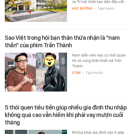
và Trí tuệ nhân tạo dẫn đầu với…
HỌC ĐƯỜNG
-
7 giờ trước
Sao Việt trong hội bạn thân thừa nhận là "nam
thần" của phim Trấn Thành
Nam diễn viên này có mối quan
hệ vô cùng thân thiết với Trấn
Thành.
STAR
-
7 giờ trước
5 thói quen tiêu tiền giúp nhiều gia đình thu nhập
không quá cao vẫn hiếm khi phải vay mượn cuối
tháng
Không phải gia đình nào ít gặp