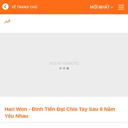
MỚI NHẤT
VỀ TRANG CHỦ
MỚI NHẤT
Xem thêm
Hari Won - Đinh Tiến Đạt Chia Tay Sau 9 Năm
Yêu Nhau