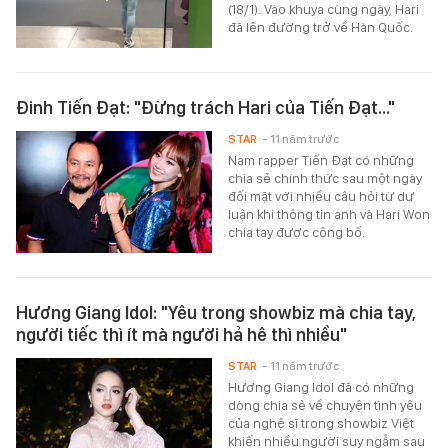
(18/1). Vào khuya cùng ngày, Hari
đã lên đường trở về Hàn Quốc.
Đinh Tiến Đạt: "Đừng trách Hari của Tiến Đạt..."
STAR
- 11 năm trước
Nam rapper Tiến Đạt có những
chia sẻ chính thức sau một ngày
đối mặt với nhiều câu hỏi từ dư
luận khi thông tin anh và Hari Won
chia tay được công bố.
Hương Giang Idol: "Yêu trong showbiz mà chia tay,
người tiếc thì ít mà người hả hê thì nhiều"
STAR
- 11 năm trước
Hương Giang Idol đã có những
dòng chia sẻ về chuyện tình yêu
của nghệ sĩ trong showbiz Việt
khiến nhiều người suy ngẫm sau