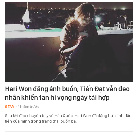
Hari Won đăng ảnh buồn, Tiến Đạt vẫn đeo
nhẫn khiến fan hi vọng ngày tái hợp
STAR
- 11 năm trước
Sau khi đáp chuyến bay về Hàn Quốc, Hari Won đã đăng bức ảnh đầu
tiên của mình trong trạng thái buồn bã.