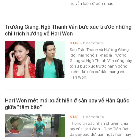
họ vẫn luôn ở bên nhau...
Trường Giang, Ngô Thanh Vân bức xúc trước những
chỉ trích hướng về Hari Won
STAR
- 11 năm trước
Sau Trấn Thành và Hương Giang
Idol, hai nghệ sĩ khác là Trường
Giang và Ngô Thanh Vân cũng bày
tỏ sự bức xúc trước hành động
"ném đá" của cư dân mạng với
Hari Won.
Hari Won mệt mỏi xuất hiện ở sân bay về Hàn Quốc
giữa "tâm bão"
STAR
- 11 năm trước
Thông tin xác nhận chuyện chia
tay của Hari Won - Đinh Tiến Đạt
đã gây bão dư luận ngày hôm nay