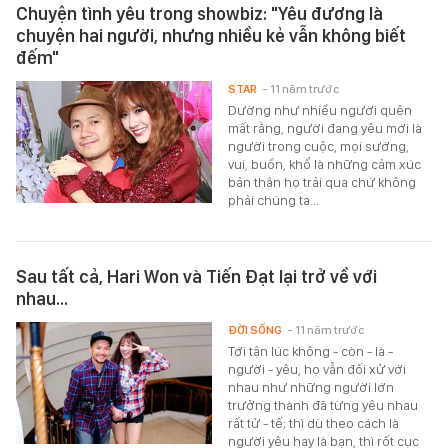
Chuyện tình yêu trong showbiz: "Yêu đương là
chuyện hai người, nhưng nhiều kẻ vẫn không biết
đếm"
STAR
- 11 năm trước
Dường như nhiều người quên
mất rằng, người đang yêu mới là
người trong cuộc, mọi sướng,
vui, buồn, khổ là những cảm xúc
bản thân họ trải qua chứ không
phải chúng ta...
Sau tất cả, Hari Won và Tiến Đạt lại trở về với
nhau...
ĐỜI SỐNG
- 11 năm trước
Tới tận lúc không - còn - là -
người - yêu, họ vẫn đối xử với
nhau như những người lớn
trưởng thành đã từng yêu nhau
rất tử - tế; thì dù theo cách là
người yêu hay là bạn, thì rốt cục