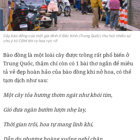
Cây bào đồng của một gia đình ở Bắc Kinh (Trung Quốc) thu hút nhiều sự
chú ý từ CĐM khi ra hoa rực rỡ
Bào đồng là một loài cây được trồng rất phổ biến ở
Trung Quốc, thậm chí còn có 1 bài thơ ngắn để miêu
tả vẻ đẹp hoàn hảo của bào đồng khi nở hoa, có thể
tạm dịch như sau:
Một cây tỏa hương thơm ngát như khói tím,
Gió đưa ngàn bướm lượn nhẹ lay,
Thời gian trôi, hoa tự mang linh khí,
Dẫn dụ phượng hoàng xuống nghỉ chân.