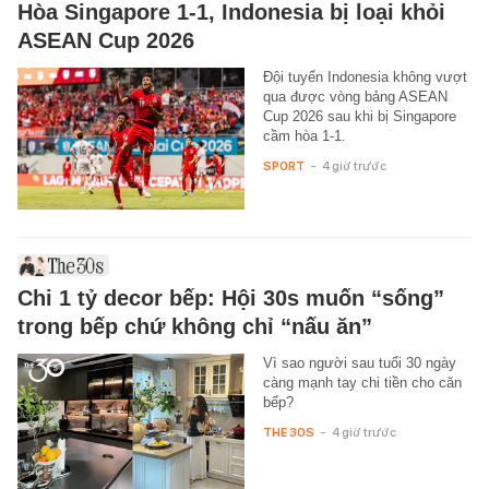
Hòa Singapore 1-1, Indonesia bị loại khỏi
ASEAN Cup 2026
Đội tuyển Indonesia không vượt
qua được vòng bảng ASEAN
Cup 2026 sau khi bị Singapore
cầm hòa 1-1.
SPORT
-
4 giờ trước
Chi 1 tỷ decor bếp: Hội 30s muốn “sống”
trong bếp chứ không chỉ “nấu ăn”
Vì sao người sau tuổi 30 ngày
càng mạnh tay chi tiền cho căn
bếp?
THE 30S
-
4 giờ trước