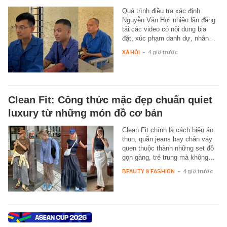
Quá trình điều tra xác định
Nguyễn Văn Hợi nhiều lần đăng
tải các video có nội dung bịa
đặt, xúc phạm danh dự, nhân…
XÃ HỘI
-
4 giờ trước
Clean Fit: Công thức mặc đẹp chuẩn quiet
luxury từ những món đồ cơ bản
Clean Fit chính là cách biến áo
thun, quần jeans hay chân váy
quen thuộc thành những set đồ
gọn gàng, trẻ trung mà không…
BEAUTY & FASHION
-
4 giờ trước