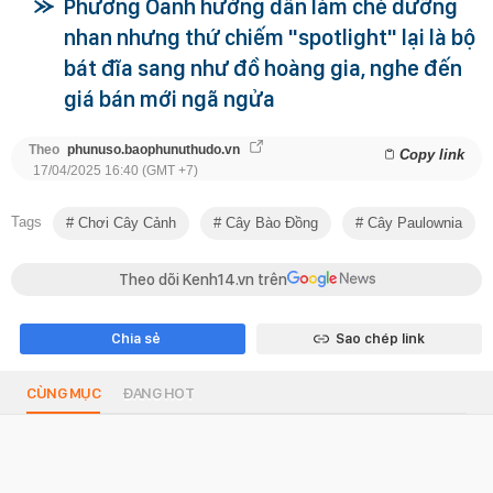
Phương Oanh hướng dẫn làm chè dưỡng
nhan nhưng thứ chiếm "spotlight" lại là bộ
bát đĩa sang như đồ hoàng gia, nghe đến
giá bán mới ngã ngửa
Theo
phunuso.baophunuthudo.vn
Copy link
17/04/2025 16:40 (GMT +7)
Tags
Chơi Cây Cảnh
Cây Bào Đồng
Cây Paulownia
Theo dõi Kenh14.vn trên
Chia sẻ
Sao chép link
CÙNG MỤC
ĐANG HOT