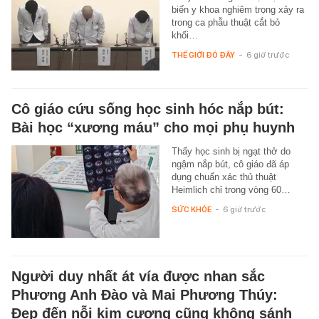
biến y khoa nghiêm trọng xảy ra
trong ca phẫu thuật cắt bỏ
khối…
THẾ GIỚI ĐÓ ĐÂY
-
6 giờ trước
Cô giáo cứu sống học sinh hóc nắp bút:
Bài học “xương máu” cho mọi phụ huynh
Thấy học sinh bị ngạt thở do
ngậm nắp bút, cô giáo đã áp
dụng chuẩn xác thủ thuật
Heimlich chỉ trong vòng 60…
SỨC KHỎE
-
6 giờ trước
Người duy nhất át vía được nhan sắc
Phương Anh Đào và Mai Phương Thúy:
Đẹp đến nỗi kim cương cũng không sánh