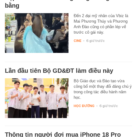
bằng
Đến 2 đại mỹ nhân của Vbiz là
Mai Phương Thúy và Phương
Anh Đào cũng có phần lép vế
trước cô gái này.
CINE
-
6 giờ trước
Lần đầu tiên Bộ GD&ĐT làm điều này
Bộ Giáo dục và Đào tạo vừa
công bố một thay đổi đáng chú ý
trong công tác điều hành năm
học.
HỌC ĐƯỜNG
-
6 giờ trước
Thông tin người đợi mua iPhone 18 Pro