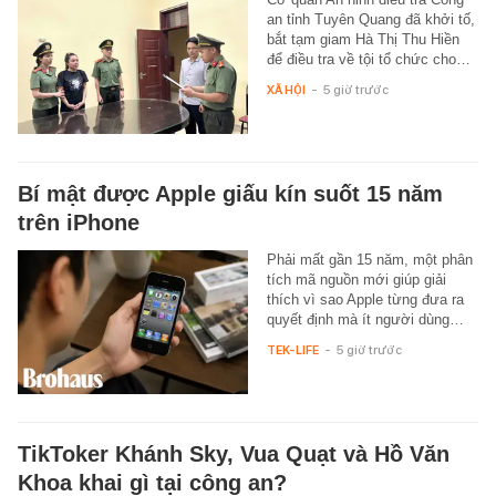
an tỉnh Tuyên Quang đã khởi tố,
bắt tạm giam Hà Thị Thu Hiền
để điều tra về tội tổ chức cho…
XÃ HỘI
-
5 giờ trước
Bí mật được Apple giấu kín suốt 15 năm
trên iPhone
Phải mất gần 15 năm, một phân
tích mã nguồn mới giúp giải
thích vì sao Apple từng đưa ra
quyết định mà ít người dùng…
TEK-LIFE
-
5 giờ trước
TikToker Khánh Sky, Vua Quạt và Hồ Văn
Khoa khai gì tại công an?