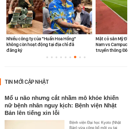
Nhiều công ty của "Huấn Hoa Hồng"
Mặt cỏ sân Mỹ Đì
không còn hoạt động tại địa chỉ đã
Nam vs Campuchi
đăng ký
truyền thông Đôn
TIN MỚI CẬP NHẬT
Mổ u não nhưng cắt nhầm mô khỏe khiến
nữ bệnh nhân nguy kịch: Bệnh viện Nhật
Bản lên tiếng xin lỗi
Bệnh viện Đại học Kyoto (Nhật
Bản) vừa công bố một vụ tai