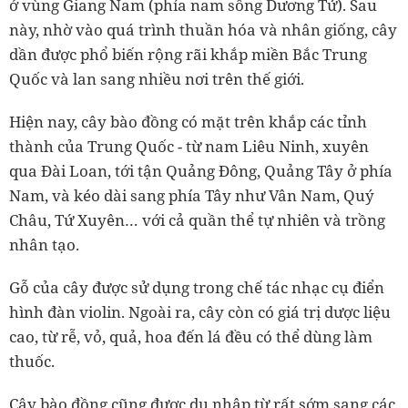
ở vùng Giang Nam (phía nam sông Dương Tử). Sau
này, nhờ vào quá trình thuần hóa và nhân giống, cây
dần được phổ biến rộng rãi khắp miền Bắc Trung
Quốc và lan sang nhiều nơi trên thế giới.
Hiện nay, cây bào đồng có mặt trên khắp các tỉnh
thành của Trung Quốc - từ nam Liêu Ninh, xuyên
qua Đài Loan, tới tận Quảng Đông, Quảng Tây ở phía
Nam, và kéo dài sang phía Tây như Vân Nam, Quý
Châu, Tứ Xuyên… với cả quần thể tự nhiên và trồng
nhân tạo.
Gỗ của cây được sử dụng trong chế tác nhạc cụ điển
hình đàn violin. Ngoài ra, cây còn có giá trị dược liệu
cao, từ rễ, vỏ, quả, hoa đến lá đều có thể dùng làm
thuốc.
Cây bào đồng cũng được du nhập từ rất sớm sang các