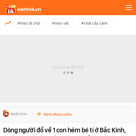
MỚI NHẤT
#mẹo đi chợ
#mẹo vặt
#chơi cây cảnh
Xem thêm
Xem Mua Luôn
Dòng người đổ về 1 con hẻm bé tí ở Bắc Kinh,