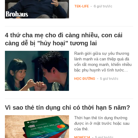
TEK-LIFE
-
6 giờ trước
4 thứ cha mẹ cho đi càng nhiều, con cái
càng dễ bị "hủy hoại" tương lai
Ranh giới giữa sự yêu thương
lành mạnh và can thiệp quá đà
vốn rất mong manh, khiến nhiều
bậc phụ huynh vô tình tước…
HỌC ĐƯỜNG
-
5 giờ trước
Vì sao thẻ tín dụng chỉ có thời hạn 5 năm?
Thời hạn thẻ tín dụng thường
được in ở mặt trước hoặc sau
của thẻ.
MONEY.14
-
5 giờ trước