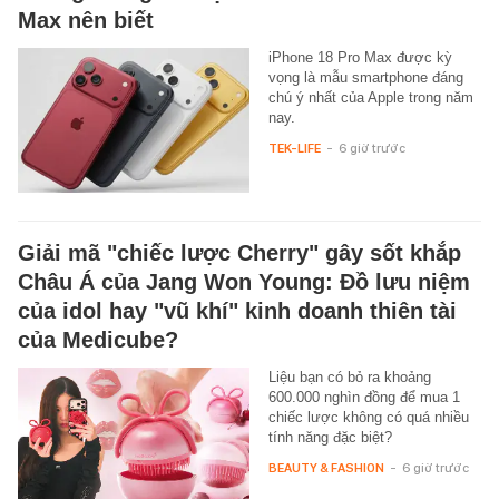
Max nên biết
iPhone 18 Pro Max được kỳ
vọng là mẫu smartphone đáng
chú ý nhất của Apple trong năm
nay.
TEK-LIFE
-
6 giờ trước
Giải mã "chiếc lược Cherry" gây sốt khắp
Châu Á của Jang Won Young: Đồ lưu niệm
của idol hay "vũ khí" kinh doanh thiên tài
của Medicube?
Liệu bạn có bỏ ra khoảng
600.000 nghìn đồng để mua 1
chiếc lược không có quá nhiều
tính năng đặc biệt?
BEAUTY & FASHION
-
6 giờ trước