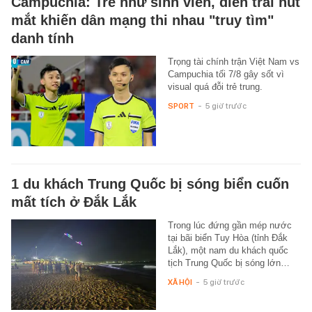
Campuchia: Trẻ như sinh viên, điển trai hút
mắt khiến dân mạng thi nhau "truy tìm"
danh tính
Trọng tài chính trận Việt Nam vs
Campuchia tối 7/8 gây sốt vì
visual quá đỗi trẻ trung.
SPORT
-
5 giờ trước
1 du khách Trung Quốc bị sóng biển cuốn
mất tích ở Đắk Lắk
Trong lúc đứng gần mép nước
tại bãi biển Tuy Hòa (tỉnh Đắk
Lắk), một nam du khách quốc
tịch Trung Quốc bị sóng lớn…
XÃ HỘI
-
5 giờ trước