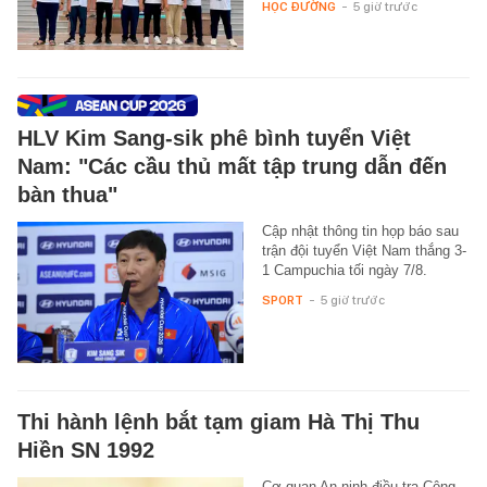
HỌC ĐƯỜNG
-
5 giờ trước
HLV Kim Sang-sik phê bình tuyển Việt
Nam: "Các cầu thủ mất tập trung dẫn đến
bàn thua"
Cập nhật thông tin họp báo sau
trận đội tuyển Việt Nam thắng 3-
1 Campuchia tối ngày 7/8.
SPORT
-
5 giờ trước
Thi hành lệnh bắt tạm giam Hà Thị Thu
Hiền SN 1992
Cơ quan An ninh điều tra Công