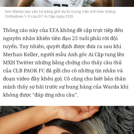
Amr Warda vào sân từ băng ghế dự bị trong trận mở màn thắng
Zimbabwe 1-0 của ĐT Ai Cập ngày 22/6.
Thông cáo này của EFA không đề cập trực tiếp đến
nguyên nhân khiến tiền đạo 25 tuổi phải rời đội
tuyển. Tuy nhiên, quyết định được đưa ra sau khi
Merhan Keller, người mẫu Anh gốc Ai Cập tung lên
MXH Twitter những bằng chứng cho thấy cầu thủ
của CLB PAOK FC đã gửi cho cô những tin nhắn và
đoạn video đầy khêu gợi. Cô cũng cho biết bản thân
mình thấy sợ hãi trước sự hung hăng của Warda khi
không được "đáp ứng nhu cầu".