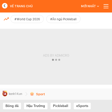
VỀ TRANG CHỦ
MỚI NHẤT
MỚI NHẤT
#World Cup 2026
#Ăn ngủ Pickleball
Xem thêm
Sport
Bóng đá
Hậu Trường
Pickleball
eSports