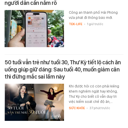
người dân cần nắm rõ
Công an thành phố Hải Phòng
vừa phát đi thông báo mới.
TEK-LIFE
-
1 giờ trước
50 tuổi vẫn trẻ như tuổi 30, Thư Kỳ tiết lộ cách ăn
uống giúp giữ dáng: Sau tuổi 40, muốn giảm cân
thì đừng mắc sai lầm này
Khi được hỏi có còn phải kiêng
khem nghiêm ngặt hay không,
Thư Kỳ cho biết cô vẫn duy trì
việc kiểm soát chế độ ăn,…
SỨC KHỎE
-
37 phút trước