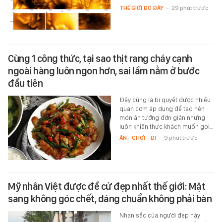
THẾ GIỚI ĐÓ ĐÂY
-
29 phút trước
Cùng 1 công thức, tại sao thịt rang cháy cạnh
ngoài hàng luôn ngon hơn, sai lầm nằm ở bước
đầu tiên
Đây cũng là bí quyết được nhiều
quán cơm áp dụng để tạo nên
món ăn tưởng đơn giản nhưng
luôn khiến thực khách muốn gọi…
ĂN - CHƠI - ĐI
-
9 phút trước
Mỹ nhân Việt được đề cử đẹp nhất thế giới: Mặt
sang không góc chết, dáng chuẩn không phải bàn
Nhan sắc của người đẹp này