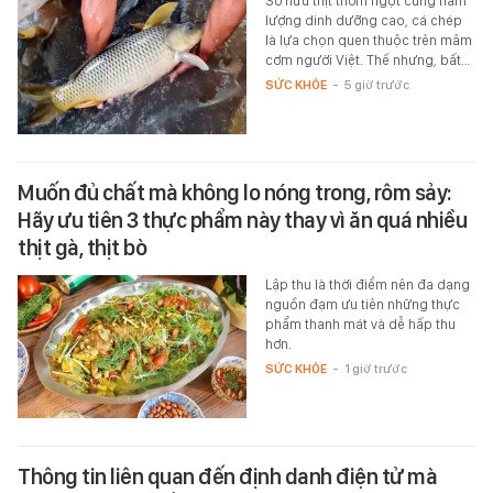
Sở hữu thịt thơm ngọt cùng hàm
lượng dinh dưỡng cao, cá chép
là lựa chọn quen thuộc trên mâm
cơm người Việt. Thế nhưng, bất…
SỨC KHỎE
-
5 giờ trước
Muốn đủ chất mà không lo nóng trong, rôm sảy:
Hãy ưu tiên 3 thực phẩm này thay vì ăn quá nhiều
thịt gà, thịt bò
Lập thu là thời điểm nên đa dạng
nguồn đạm ưu tiên những thực
phẩm thanh mát và dễ hấp thu
hơn.
SỨC KHỎE
-
1 giờ trước
Thông tin liên quan đến định danh điện tử mà