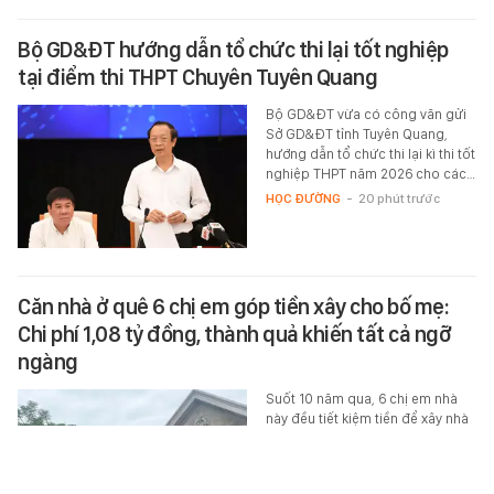
Bộ GD&ĐT hướng dẫn tổ chức thi lại tốt nghiệp
tại điểm thi THPT Chuyên Tuyên Quang
Bộ GD&ĐT vừa có công văn gửi
Sở GD&ĐT tỉnh Tuyên Quang,
hướng dẫn tổ chức thi lại kì thi tốt
nghiệp THPT năm 2026 cho các…
HỌC ĐƯỜNG
-
20 phút trước
Căn nhà ở quê 6 chị em góp tiền xây cho bố mẹ:
Chi phí 1,08 tỷ đồng, thành quả khiến tất cả ngỡ
ngàng
Suốt 10 năm qua, 6 chị em nhà
này đều tiết kiệm tiền để xây nhà
cho bố mẹ.
MONEY.14
-
31 phút trước