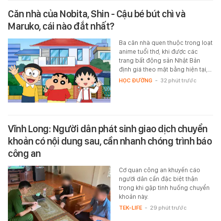
Căn nhà của Nobita, Shin - Cậu bé bút chì và
Maruko, cái nào đắt nhất?
Ba căn nhà quen thuộc trong loạt
anime tuổi thơ, khi được các
trang bất động sản Nhật Bản
định giá theo mặt bằng hiện tại,…
HỌC ĐƯỜNG
-
32 phút trước
Vĩnh Long: Người dân phát sinh giao dịch chuyển
khoản có nội dung sau, cần nhanh chóng trình báo
công an
Cơ quan công an khuyến cáo
người dân cần đặc biệt thận
trọng khi gặp tình huống chuyển
khoản này.
TEK-LIFE
-
29 phút trước