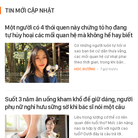
TIN MỚI CẬP NHẬT
Một người có 4 thói quen này chứng tỏ họ đang
tự hủy hoại các mối quan hệ mà không hề hay biết
Có những người luôn tự hỏi vì
sao bạn bè cứ dần thưa vắng,
các mối quan hệ cứ nhạt phai
theo thời gian, trong khi bản…
HỌC ĐƯỜNG
-
7 giờ trước
Suốt 3 năm ăn uống kham khổ để giữ dáng, người
phụ nữ nghỉ hưu sững sờ khi bác sĩ nói một câu
Liệu trọng lượng cơ thể có liên
quan đến tuổi thọ? Mức cân nặng
nào là hợp lý đối với người cao
tuổi? Dưới đây là câu trả lời…