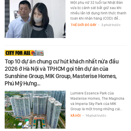
Một phụ nữ 32 tuổi tại Nhật Bản
vừa bị cảnh sát bắt giữ sau khi
nhiều lần lợi dụng hình thức thanh
toán khi nhận hàng (COD) để…
THẾ GIỚI ĐÓ ĐÂY
-
3 phút trước
Top 10 dự án chung cư hút khách nhất nửa đầu
2026 ở Hà Nội và TP.HCM gọi tên dự án của
Sunshine Group, MIK Group, Masterise Homes,
Phú Mỹ Hưng...
Lumière Essence Park của
Masterise Homes, The Magnolia
và Imperia Sky Park của MIK
Group là một trong những cái…
XÃ HỘI
-
14 phút trước