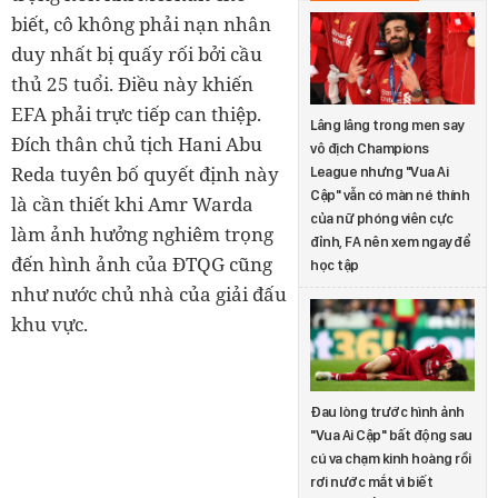
biết, cô không phải nạn nhân
duy nhất bị quấy rối bởi cầu
thủ 25 tuổi. Điều này khiến
EFA phải trực tiếp can thiệp.
Lâng lâng trong men say
Đích thân chủ tịch Hani Abu
vô địch Champions
Reda tuyên bố quyết định này
League nhưng "Vua Ai
Cập" vẫn có màn né thính
là cần thiết khi Amr Warda
của nữ phóng viên cực
làm ảnh hưởng nghiêm trọng
đỉnh, FA nên xem ngay để
đến hình ảnh của ĐTQG cũng
học tập
như nước chủ nhà của giải đấu
khu vực.
Đau lòng trước hình ảnh
"Vua Ai Cập" bất động sau
cú va chạm kinh hoàng rồi
rơi nước mắt vì biết