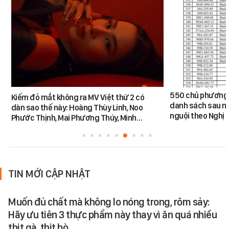
550 chủ phương 
Kiếm đỏ mắt không ra MV Việt thứ 2 có
danh sách sau n
dàn sao thế này: Hoàng Thùy Linh, Noo
nguội theo Nghị 
Phước Thịnh, Mai Phương Thúy, Minh…
TIN MỚI CẬP NHẬT
Muốn đủ chất mà không lo nóng trong, rôm sảy:
Hãy ưu tiên 3 thực phẩm này thay vì ăn quá nhiều
thịt gà, thịt bò