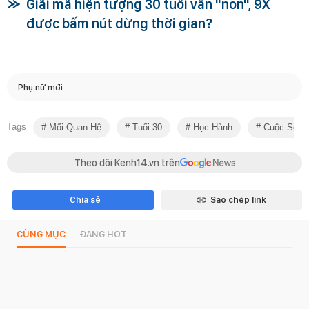
Giãi mã hiện tượng 30 tuổi vẫn "non", 9X
được bấm nút dừng thời gian?
Phụ nữ mới
Tags
Mối Quan Hệ
Tuổi 30
Học Hành
Cuộc Sống
Theo dõi Kenh14.vn trên
Chia sẻ
Sao chép link
CÙNG MỤC
ĐANG HOT