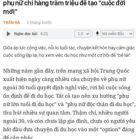
phụ nữ chi hàng trăm triệu để tạo “cuộc đời
mới”
TRẦN HÀ
3 tháng trước
Nghe đọc bài
6:21
Giữa áp lực công việc, nỗi lo tuổi tác, chuyện kết hôn hay cảm giác
cuộc sống lặp lại, họ xem việc du học như một cơ hội để "bẻ lái".
Những năm gần đây, trên mạng xã hội Trung Quốc
xuất hiện ngày càng nhiều câu chuyện về phụ nữ
ngoài 30 tuổi quyết định nghỉ việc, rời bỏ cuộc sống
ổn định để đi du học. Tất cả tạo nên xu hướng "phụ
nữ lớn tuổi đi du học" và "phụ nữ độc thân đi du học",
thu hút nhiều sự quan tâm. Thậm chí, nhiều người
ngoài 30, và còn chưa lập gia đình, chưa có người yêu
bắt đầu đưa chuyện đi du học vào một “option” đáng
để cân nhắc.