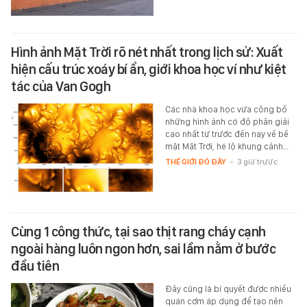
Hình ảnh Mặt Trời rõ nét nhất trong lịch sử: Xuất
hiện cấu trúc xoáy bí ẩn, giới khoa học ví như kiệt
tác của Van Gogh
Các nhà khoa học vừa công bố
những hình ảnh có độ phân giải
cao nhất từ trước đến nay về bề
mặt Mặt Trời, hé lộ khung cảnh…
THẾ GIỚI ĐÓ ĐÂY
-
3 giờ trước
Cùng 1 công thức, tại sao thịt rang cháy cạnh
ngoài hàng luôn ngon hơn, sai lầm nằm ở bước
đầu tiên
Đây cũng là bí quyết được nhiều
quán cơm áp dụng để tạo nên