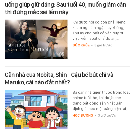
uống giúp giữ dáng: Sau tuổi 40, muốn giảm cân
thì đừng mắc sai lầm này
Khi được hỏi có còn phải kiêng
khem nghiêm ngặt hay không,
Thư Kỳ cho biết cô vẫn duy trì
việc kiểm soát chế độ ăn,…
SỨC KHỎE
-
3 giờ trước
Căn nhà của Nobita, Shin - Cậu bé bút chì và
Maruko, cái nào đắt nhất?
Ba căn nhà quen thuộc trong loạt
anime tuổi thơ, khi được các
trang bất động sản Nhật Bản
định giá theo mặt bằng hiện tại,…
HỌC ĐƯỜNG
-
3 giờ trước