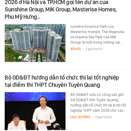
2026 ở Hà Nội và TP.HCM gọi tên dự án của
Sunshine Group, MIK Group, Masterise Homes,
Phú Mỹ Hưng...
Lumière Essence Park của
Masterise Homes, The Magnolia
và Imperia Sky Park của MIK
Group là một trong những cái…
XÃ HỘI
-
2 giờ trước
Bộ GD&ĐT hướng dẫn tổ chức thi lại tốt nghiệp
tại điểm thi THPT Chuyên Tuyên Quang
Bộ GD&ĐT vừa có công văn gửi
Sở GD&ĐT tỉnh Tuyên Quang,
hướng dẫn tổ chức thi lại kì thi tốt
nghiệp THPT năm 2026 cho các…
HỌC ĐƯỜNG
-
2 giờ trước