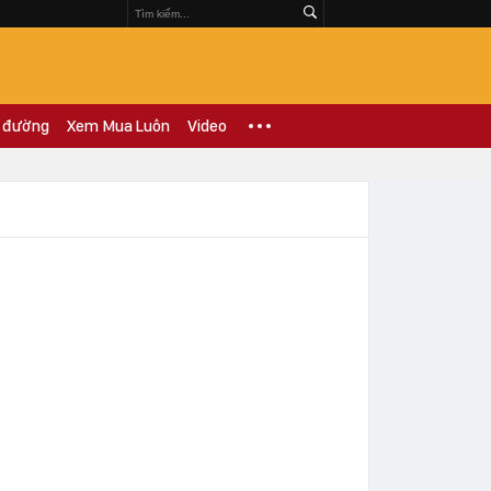
 đường
Xem Mua Luôn
Video