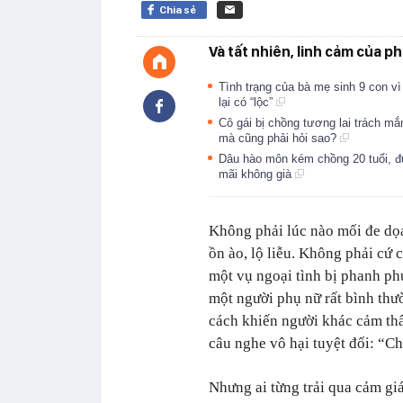
Chia sẻ
Và tất nhiên, linh cảm của p
Tình trạng của bà mẹ sinh 9 con vì
lại có “lộc”
Cô gái bị chồng tương lai trách m
mà cũng phải hỏi sao?
Dâu hào môn kém chồng 20 tuổi, đư
mãi không già
Không phải lúc nào mối đe dọa
ồn ào, lộ liễu. Không phải cứ 
một vụ ngoại tình bị phanh phu
một người phụ nữ rất bình thườ
cách khiến người khác cảm thấ
câu nghe vô hại tuyệt đối: “Ch
Nhưng ai từng trải qua cảm giá