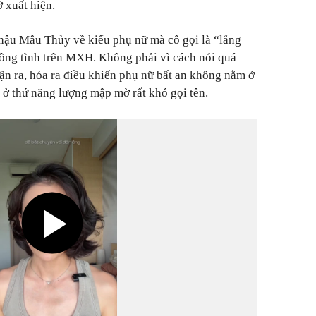
 xuất hiện.
hậu Mâu Thủy về kiểu phụ nữ mà cô gọi là “lẳng
ồng tình trên MXH. Không phải vì cách nói quá
ận ra, hóa ra điều khiến phụ nữ bất an không nằm ở
ở thứ năng lượng mập mờ rất khó gọi tên.