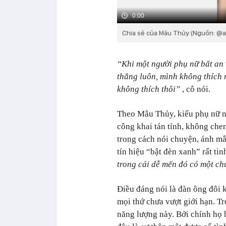
0:00
Chia sẻ của Mâu Thủy (Nguồn: @
“Khi một người phụ nữ bất an v
thẳng luôn, mình không thích n
không thích thôi”
, cô nói.
Theo Mâu Thủy, kiểu phụ nữ n
công khai tán tỉnh, không che
trong cách nói chuyện, ánh mắ
tín hiệu “bật đèn xanh” rất tinh
trong cái dễ mến đó có một ch
Điều đáng nói là đàn ông đôi 
mọi thứ chưa vượt giới hạn. Tr
năng lượng này. Bởi chính họ h