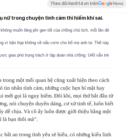
Theo dõi Kenh14.vn trên
hụ nữ trong chuyện tình cảm thì hiếm khi sai.
 không muốn lãng phí gen tốt của chồng chủ tịch, mỗi lần đẻ
ắng vì bận họp không về nấu cơm cho bố mẹ anh ta: Thế này
ợc giao phó trọng trách ở tập đoàn nhà chồng: U40 vẫn trẻ
 trong một mối quan hệ cũng xuất hiện theo cách
có tin nhắn tình cảm, những cuộc hẹn bí mật hay
i mới gọi là nguy hiểm. Đôi khi, mọi thứ bắt đầu từ
ng, nói chuyện duyên dáng, cư xử tinh tế, luôn biết
y dễ chịu. Và cô ấy luôn được giới thiệu bằng một
ỉ là bạn thôi mà”.
c bất an trong tình yêu sẽ hiểu, có những kiểu linh