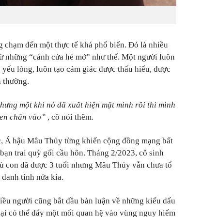
chạm đến một thực tế khá phổ biến. Đó là nhiều
từ những “cánh cửa hé mở” như thế. Một người luôn
 yếu lòng, luôn tạo cảm giác được thấu hiểu, được
h thường.
hưng một khi nó đã xuất hiện mặt mình rồi thì mình
hen chân vào”
, cô nói thêm.
c, Á hậu Mâu Thủy từng khiến cộng đồng mạng bất
bạn trai quỳ gối cầu hôn. Tháng 2/2023, cô sinh
Dù con đã được 3 tuổi nhưng Mâu Thủy vẫn chưa tổ
 danh tính nửa kia.
iều người cũng bắt đầu bàn luận về những kiểu dấu
lại có thể đẩy một mối quan hệ vào vùng nguy hiểm