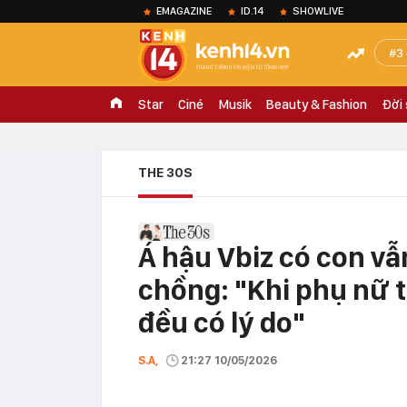
EMAGAZINE
ID.14
SHOWLIVE
3
Star
Ciné
Musik
Beauty & Fashion
Đời
THE 30S
Á hậu Vbiz có con vẫ
chồng: "Khi phụ nữ t
đều có lý do"
S.A,
21:27 10/05/2026