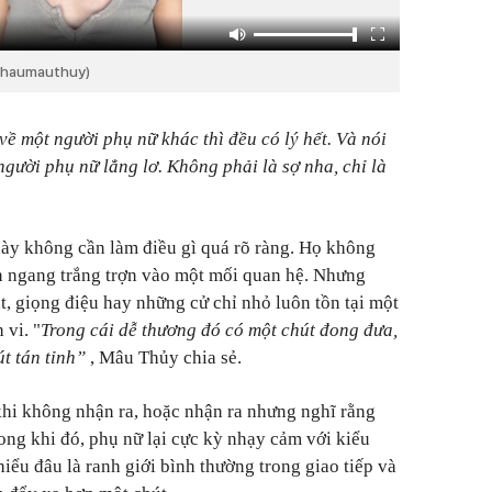
ahaumauthuy)
ề một người phụ nữ khác thì đều có lý hết. Và nói
gười phụ nữ lẳng lơ. Không phải là sợ nha, chỉ là
ày không cần làm điều gì quá rõ ràng. Họ không
n ngang trắng trợn vào một mối quan hệ. Nhưng
t, giọng điệu hay những cử chỉ nhỏ luôn tồn tại một
 vi. "
Trong cái dễ thương đó có một chút đong đưa,
út tán tỉnh”
, Mâu Thủy chia sẻ.
khi không nhận ra, hoặc nhận ra nhưng nghĩ rằng
ong khi đó, phụ nữ lại cực kỳ nhạy cảm với kiểu
iểu đâu là ranh giới bình thường trong giao tiếp và