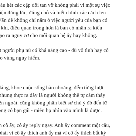
ầu hết các cặp đôi tan vỡ không phải vì một sự việc
hiện đúng lúc, đúng chỗ và biết chính xác cách len
Vấn đề không chỉ nằm ở việc người yêu của bạn có
khi, điều quan trọng hơn là bạn có nhận ra kiểu
tạo ra nguy cơ cho mối quan hệ ấy hay không.
t người phụ nữ có khả năng cao - dù vô tình hay cố
ào vùng nguy hiểm.
dáng, khoe cuộc sống hào nhoáng, đếm từng lượt
 nhưng thực ra đây là người không thể tự cảm thấy
ên ngoài, cũng không phân biệt sự chú ý đó đến từ
ông có bạn gái - miễn họ nhìn vào mình là được.
nh cô ấy, cô ấy reply ngay. Anh ấy comment một câu,
hải vì cô ấy thích anh ấy mà vì cô ấy thích bất kỳ