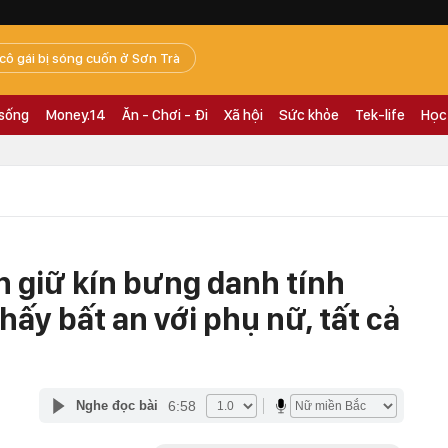
 cô gái bị sóng cuốn ở Sơn Trà
 sống
Money.14
Ăn - Chơi - Đi
Xã hội
Sức khỏe
Tek-life
Học
n giữ kín bưng danh tính
hấy bất an với phụ nữ, tất cả
6:58
Nghe đọc bài