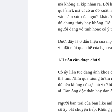
mà không ai kịp nhận ra. Bởi h
quá ầm ĩ, mà vì có ai đó xuất 
vào cảm xúc của người khác. 
đủ chung thủy hay không. Đôi 
người đang vô tình hoặc cố ý 
Dưới đây là 6 dấu hiệu của mộ
ý - đặt mối quan hệ của bạn v
1/ Luôn cần được chú ý
Cô ấy liên tục đăng ảnh khoe 
thả tim. Nhìn qua tưởng tự tin
đủ nếu không có sự chú ý từ b
ai. Đàn ông độc thân hay đàn 
Người bạn trai của bạn like ả
cô ấy bắt chuyện tiếp. Không p