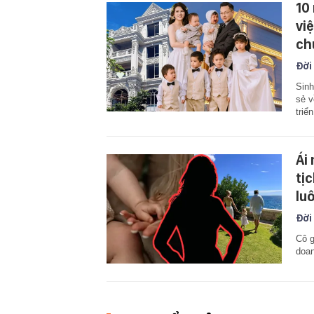
10
vi
ch
Đời
Sinh
sẻ v
triể
Ái
tị
lu
Đời
Cô g
doan