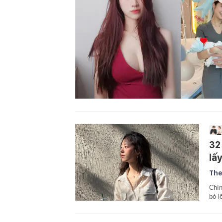
32 
lấ
The
Chín
bỏ l