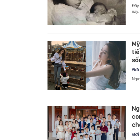
Đây 
nay.
Mỹ
ti
số
Đời
Ngườ
Ng
co
ch
Đời