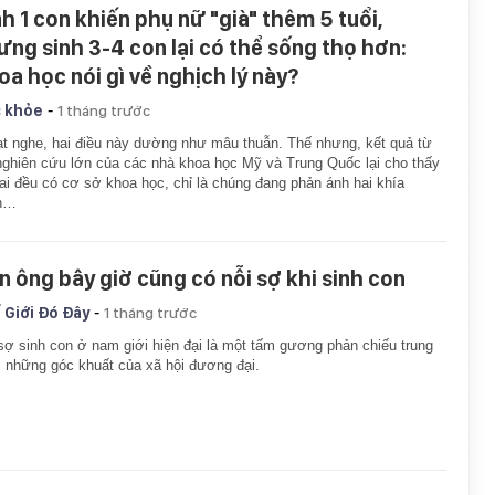
nh 1 con khiến phụ nữ "già" thêm 5 tuổi,
ưng sinh 3-4 con lại có thể sống thọ hơn:
oa học nói gì về nghịch lý này?
-
 khỏe
1 tháng trước
t nghe, hai điều này dường như mâu thuẫn. Thế nhưng, kết quả từ
nghiên cứu lớn của các nhà khoa học Mỹ và Trung Quốc lại cho thấy
ai đều có cơ sở khoa học, chỉ là chúng đang phản ánh hai khía
h…
n ông bây giờ cũng có nỗi sợ khi sinh con
-
 Giới Đó Đây
1 tháng trước
sợ sinh con ở nam giới hiện đại là một tấm gương phản chiếu trung
 những góc khuất của xã hội đương đại.