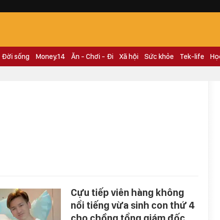
Đời sống
Money.14
Ăn - Chơi - Đi
Xã hội
Sức khỏe
Tek-life
Họ
Cựu tiếp viên hàng không
nổi tiếng vừa sinh con thứ 4
cho chồng tổng giám đốc