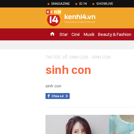
EMAGAZINE
ID.14
SHOWLIVE
Star
Ciné
Musik
Beauty & Fashion
TIN TỨC VỀ SINH CON - SINH CON
sinh con
sinh con
Chia sẻ
0