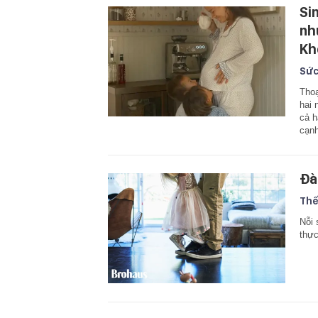
Si
nh
Kh
Sức
Thoạ
hai 
cả h
cạn
Đà
Thế
Nỗi 
thực