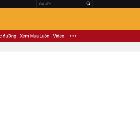
c đường
Xem Mua Luôn
Video