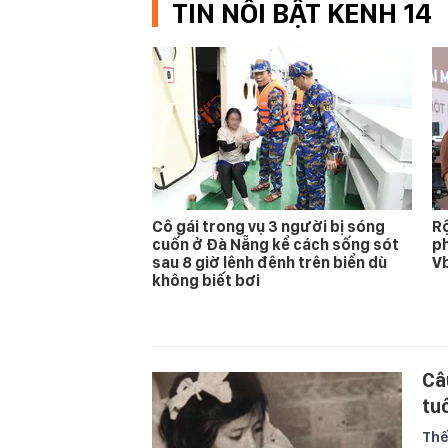
TIN NỔI BẬT KENH 14
Cô gái trong vụ 3 người bị sóng
Rộ
cuốn ở Đà Nẵng kể cách sống sót
ph
sau 8 giờ lênh đênh trên biển dù
Vb
không biết bơi
Câ
tu
Thế