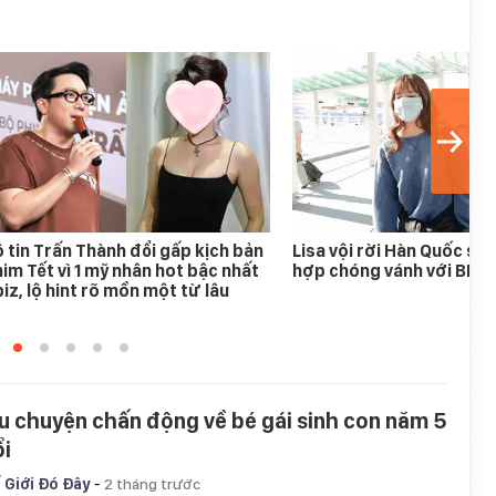
 tin Trấn Thành đổi gấp kịch bản
Lisa vội rời Hàn Quốc sau
im Tết vì 1 mỹ nhân hot bậc nhất
hợp chóng vánh với BLA
iz, lộ hint rõ mồn một từ lâu
u chuyện chấn động về bé gái sinh con năm 5
ổi
-
 Giới Đó Đây
2 tháng trước