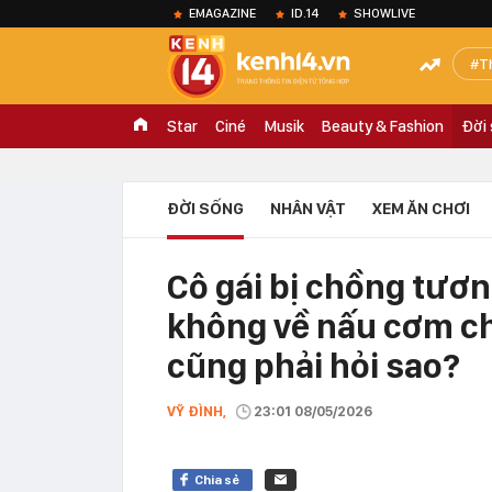
EMAGAZINE
ID.14
SHOWLIVE
T
Star
Ciné
Musik
Beauty & Fashion
Đời
ĐỜI SỐNG
NHÂN VẬT
XEM ĂN CHƠI
Cô gái bị chồng tươn
không về nấu cơm ch
cũng phải hỏi sao?
VỸ ĐÌNH,
23:01 08/05/2026
Chia sẻ