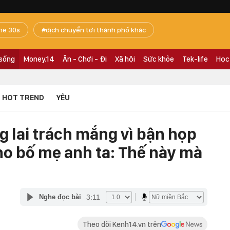
he 30s
dịch chuyển tới thành phố khác
 sống
Money.14
Ăn - Chơi - Đi
Xã hội
Sức khỏe
Tek-life
Học
HOT TREND
YÊU
g lai trách mắng vì bận họp
o bố mẹ anh ta: Thế này mà
3:11
Nghe đọc bài
Theo dõi Kenh14.vn trên