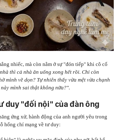
mắng nhiếc, mà còn nằm ở sự "đón tiếp" khi cô cố
nhà thì cả nhà ăn uống xong hết rồi. Chỉ còn
hờ mình về dọn? Tự nhiên thấy vừa mệt vừa chạnh
 này mình sai thật không nữa?".
tư duy "đối nội" của đàn ông
 năng ứng xử, hành động của anh người yêu trong
lỗ hổng chí mạng về tư duy:
ể hiện" là nghĩa vụ mặc định của phụ nữ, bất kể