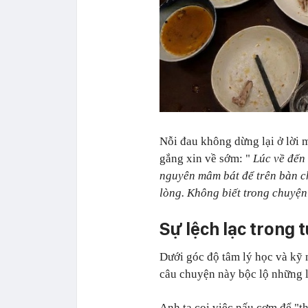
Nỗi đau không dừng lại ở lời 
gắng xin về sớm: "
Lúc về đến 
nguyên mâm bát để trên bàn c
lòng. Không biết trong chuyện
Sự lệch lạc trong 
Dưới góc độ tâm lý học và kỹ
câu chuyện này bộc lộ những 
Anh ta coi việc nấu cơm để "th