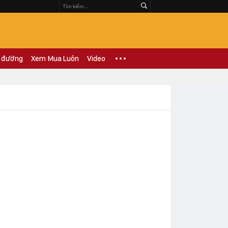
 đường
Xem Mua Luôn
Video