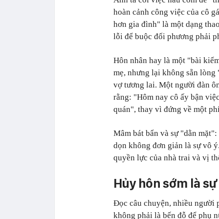
hoàn cảnh công việc của cô gá
hơn gia đình" là một dạng thao
lỗi để buộc đối phương phải p
Hôn nhân hay là một "bài kiểm
mẹ, nhưng lại không sẵn lòng 
vợ tương lai. Một người đàn ôn
rằng: "Hôm nay cô ấy bận việc
quán", thay vì đứng về một ph
Mâm bát bẩn và sự "dằn mặt": C
dọn không đơn giản là sự vô ý
quyền lực của nhà trai và vị t
Hủy hôn sớm là sự 
Đọc câu chuyện, nhiều người 
không phải là bến đỗ để phụ n