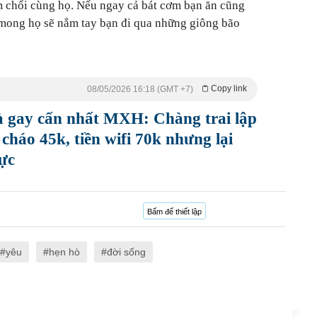
ầm chổi cùng họ. Nếu ngay cả bát cơm bạn ăn cũng
 mong họ sẽ nắm tay bạn đi qua những giông bão
Copy link
08/05/2026 16:18 (GMT +7)
uà gay cấn nhất MXH: Chàng trai lập
 cháo 45k, tiền wifi 70k nhưng lại
ực
Bấm để thiết lập
yêu
hẹn hò
đời sống