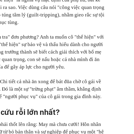
i ra sao. Việc dùng câu nói "công việc quan trọng
 túng tâm lý (guilt-tripping), nhằm gieo rắc sự tội
hục tùng.
 tra" đơn phương? Anh ta muốn cô "thể hiện" với
"thể hiện" sự bảo vệ và thấu hiểu dành cho người
g trưởng thành sẽ biết cách giải thích với bố mẹ
 quan trọng, con sẽ nấu hoặc cả nhà mình đi ăn
ía để gây áp lực cho người yêu.
hi tiết cả nhà ăn xong để bát đũa chờ cô gái về
. Đó là một sự "trừng phạt" âm thầm, khẳng định
hế "người phục vụ" của cô gái trong gia đình này.
cứu rỗi lớn nhất?
phải thốt lên rằng: May mà chưa cưới! Hôn nhân
ữ từ bỏ bản thân và sự nghiệp để phục vụ một "hệ