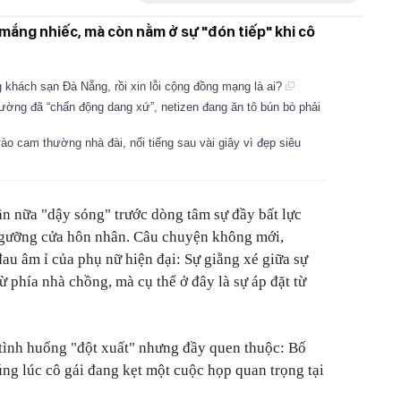
 mắng nhiếc, mà còn nằm ở sự "đón tiếp" khi cô
g khách sạn Đà Nẵng, rồi xin lỗi cộng đồng mạng là ai?
đường đã “chấn động dang xứ”, netizen đang ăn tô bún bò phải
vào cam thường nhà đài, nổi tiếng sau vài giây vì đẹp siêu
ần nữa "dậy sóng" trước dòng tâm sự đầy bất lực
ngưỡng cửa hôn nhân. Câu chuyện không mới,
u âm ỉ của phụ nữ hiện đại: Sự giằng xé giữa sự
 phía nhà chồng, mà cụ thể ở đây là sự áp đặt từ
tình huống "đột xuất" nhưng đầy quen thuộc: Bố
úng lúc cô gái đang kẹt một cuộc họp quan trọng tại