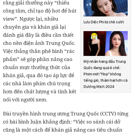
rằng giải thưởng này “thiếu
công tâm, chỉ tạo độ hot để hút
view”. Ngược lại, nhiều
Lưu Diệc Phi bị chê cười
chuyên gia và khán giả lại
đánh giá đây là điều cần thiết
cho nền điện ảnh Trung Quốc.
Việc thẳng thắn phê bình “rác
phẩm” sẽ góp phần nâng cao
Mỹ nhân hàng đầu Trung
chuẩn mực thưởng thức của
Quốc đang quá ê chề:
Phim mới "flop" không
khán giả, qua đó tạo áp lực để
tiếng gió, thảm hại hơn cả
các nhà làm phim chú trọng
Dương Mịch 2024
hơn đến chất lượng và tính kết
nối với người xem.
Đài truyền hình trung ương Trung Quốc (CCTV) từng
có bài bình luận khẳng định: “Việc so sánh cái dở
cũng là một cách để khán giả nâng cao tiêu chuẩn