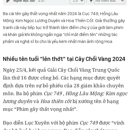
Nghe đọc bài
3:57
Ba cái tên gây thất vọng nhất năm 2024 là Cục 749, Hồng Lâu
Mộng: Kim Ngọc Lương Duyên và Hoa Thiên Cốt. Giải thưởng gây
tranh cãi này tiếp tục trở thành tâm điểm chú ý của giới làm phim
và khán giả khi không ngần ngại “chỉ mặt điểm tên” những tác
phẩm và nghệ sĩ bị cho là yếu kém nhất màn ảnh rộng Hoa
Nhiều tên tuổi “lên thớt” tại Cây Chổi Vàng 2024
Ngày 25/4, kết quả Giải Cây Chổi Vàng Trung Quốc
lần thứ 16 được công bố. Các hạng mục được quyết
định dựa trên sự bỏ phiếu của 28 giám khảo chuyên
môn. Ba bộ phim
Cục 749
,
Hồng Lâu Mộng: Kim ngọc
lương duyên
và
Hoa thiên cốt
bị xướng tên ở hạng
mục “Phim gây thất vọng nhất”.
Đạo diễn Lục Xuyên với bộ phim
Cục 749
được “vinh