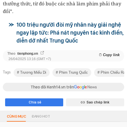
thưởng thức, từ đó buộc các nhà làm phim phải thay
đổi”.
100 triệu người đòi mỹ nhân này giải nghệ
ngay lập tức: Phá nát nguyên tác kinh điển,
diễn dở nhất Trung Quốc
Theo
tienphong.vn
Copy link
26/04/2025 13:16 (GMT +7)
Tags
Trương Miểu Di
Phim Trung Quốc
Phim Chiếu Rạ
Theo dõi Kenh14.vn trên
Chia sẻ
Sao chép link
CÙNG MỤC
ĐANG HOT