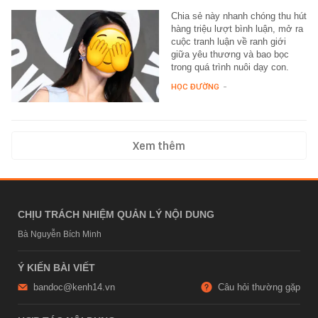
Chia sẻ này nhanh chóng thu hút
hàng triệu lượt bình luận, mở ra
cuộc tranh luận về ranh giới
giữa yêu thương và bao bọc
trong quá trình nuôi dạy con.
HỌC ĐƯỜNG
-
Xem thêm
CHỊU TRÁCH NHIỆM QUẢN LÝ NỘI DUNG
Bà Nguyễn Bích Minh
Ý KIẾN BÀI VIẾT
bandoc@kenh14.vn
Câu hỏi thường gặp