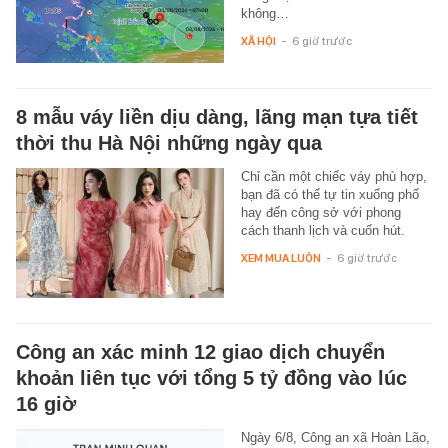
không…
XÃ HỘI
-
6 giờ trước
8 mẫu váy liền dịu dàng, lãng mạn tựa tiết
thời thu Hà Nội những ngày qua
Chỉ cần một chiếc váy phù hợp,
bạn đã có thể tự tin xuống phố
hay đến công sở với phong
cách thanh lịch và cuốn hút.
XEM MUA LUÔN
-
6 giờ trước
Công an xác minh 12 giao dịch chuyển
khoản liên tục với tổng 5 tỷ đồng vào lúc
16 giờ
Ngày 6/8, Công an xã Hoàn Lão,