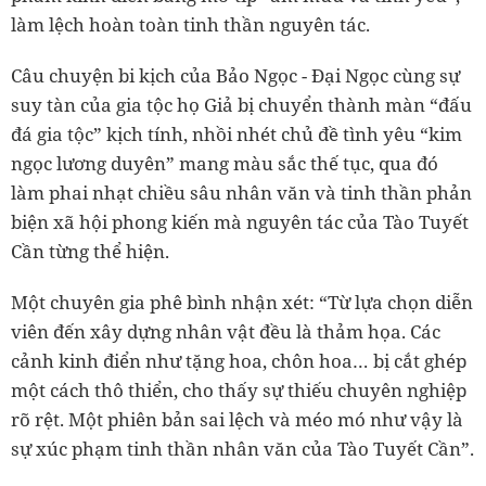
làm lệch hoàn toàn tinh thần nguyên tác.
Câu chuyện bi kịch của Bảo Ngọc - Đại Ngọc cùng sự
suy tàn của gia tộc họ Giả bị chuyển thành màn “đấu
đá gia tộc” kịch tính, nhồi nhét chủ đề tình yêu “kim
ngọc lương duyên” mang màu sắc thế tục, qua đó
làm phai nhạt chiều sâu nhân văn và tinh thần phản
biện xã hội phong kiến mà nguyên tác của Tào Tuyết
Cần từng thể hiện.
Một chuyên gia phê bình nhận xét: “Từ lựa chọn diễn
viên đến xây dựng nhân vật đều là thảm họa. Các
cảnh kinh điển như tặng hoa, chôn hoa… bị cắt ghép
một cách thô thiển, cho thấy sự thiếu chuyên nghiệp
rõ rệt. Một phiên bản sai lệch và méo mó như vậy là
sự xúc phạm tinh thần nhân văn của Tào Tuyết Cần”.