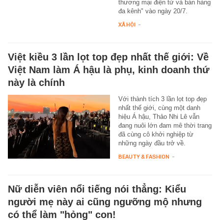
thương mại điện tử và bán hàng
đa kênh" vào ngày 20/7.
XÃ HỘI
-
Việt kiều 3 lần lọt top đẹp nhất thế giới: Về
Việt Nam làm Á hậu là phụ, kinh doanh thứ
này là chính
Với thành tích 3 lần lọt top đẹp
nhất thế giới, cùng một danh
hiệu Á hậu, Thảo Nhi Lê vẫn
đang nuôi lớn đam mê thời trang
đã cùng cô khởi nghiệp từ
những ngày đầu trở về.
BEAUTY & FASHION
-
Nữ diễn viên nổi tiếng nói thẳng: Kiểu
người mẹ này ai cũng ngưỡng mộ nhưng
có thể làm "hỏng" con!