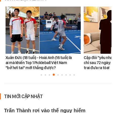
Xuân Đức (18 tuổi) - Hoài Anh (16 tuổi) là
Cặp đôi "yêu nha
ai mà khiến Top 1 Pickleball Việt Nam
chỉ sau 72 ngày: 
"bở hơi tai" mới thắng được?
trai đưa ra tòa!
TIN MỚI CẬP NHẬT
Trấn Thành rơi vào thế nguy hiểm