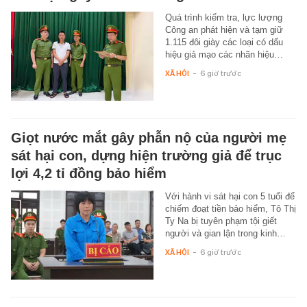
Quá trình kiểm tra, lực lượng
Công an phát hiện và tạm giữ
1.115 đôi giày các loại có dấu
hiệu giả mạo các nhãn hiệu…
XÃ HỘI
-
6 giờ trước
Giọt nước mắt gây phẫn nộ của người mẹ
sát hại con, dựng hiện trường giả để trục
lợi 4,2 tỉ đồng bảo hiểm
Với hành vi sát hại con 5 tuổi để
chiếm đoạt tiền bảo hiểm, Tô Thị
Ty Na bị tuyên phạm tội giết
người và gian lận trong kinh…
XÃ HỘI
-
6 giờ trước