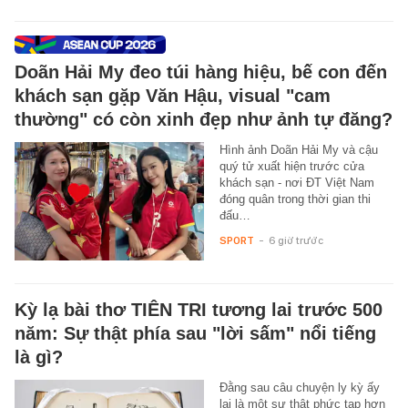
Doãn Hải My đeo túi hàng hiệu, bế con đến
khách sạn gặp Văn Hậu, visual "cam
thường" có còn xinh đẹp như ảnh tự đăng?
Hình ảnh Doãn Hải My và cậu
quý tử xuất hiện trước cửa
khách sạn - nơi ĐT Việt Nam
đóng quân trong thời gian thi
đấu…
SPORT
-
6 giờ trước
Kỳ lạ bài thơ TIÊN TRI tương lai trước 500
năm: Sự thật phía sau "lời sấm" nổi tiếng
là gì?
Đằng sau câu chuyện ly kỳ ấy
lại là một sự thật phức tạp hơn