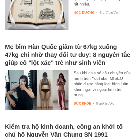
rất nhiều.
HỌC ĐƯỜNG
-
6 giờ trước
Mẹ bỉm Hàn Quốc giảm từ 67kg xuống
47kg chỉ nhờ thay đổi tư duy: 8 nguyên tắc
giúp cô "lột xác" trẻ như sinh viên
Sau khi chia sẻ câu chuyện của
mình trên YouTube, MISEO
nhận được hàng loạt bình luận
khen ngợi vì ngoại hình trẻ
trung…
SỨC KHỎE
-
6 giờ trước
Kiểm tra hộ kinh doanh, công an khởi tố
chủ hộ Nguyễn Văn Chung SN 1991