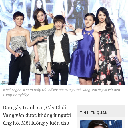
Nhiều nghệ sĩ cảm thấy xấu hổ khi nhận Cây Chổi Vàng, coi đây là vết đen
trong sự nghiệp.
Dẫu gây tranh cãi, Cây Chổi
TIN LIÊN QUAN
Vàng vẫn được không ít người
ủng hộ. Một luồng ý kiến cho