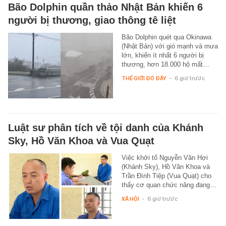
Bão Dolphin quần thảo Nhật Bản khiến 6
người bị thương, giao thông tê liệt
Bão Dolphin quét qua Okinawa
(Nhật Bản) với gió mạnh và mưa
lớn, khiến ít nhất 6 người bị
thương, hơn 18.000 hộ mất…
THẾ GIỚI ĐÓ ĐÂY
-
6 giờ trước
Luật sư phân tích về tội danh của Khánh
Sky, Hồ Văn Khoa và Vua Quạt
Việc khởi tố Nguyễn Văn Hợi
(Khánh Sky), Hồ Văn Khoa và
Trần Đình Tiệp (Vua Quạt) cho
thấy cơ quan chức năng đang…
XÃ HỘI
-
6 giờ trước