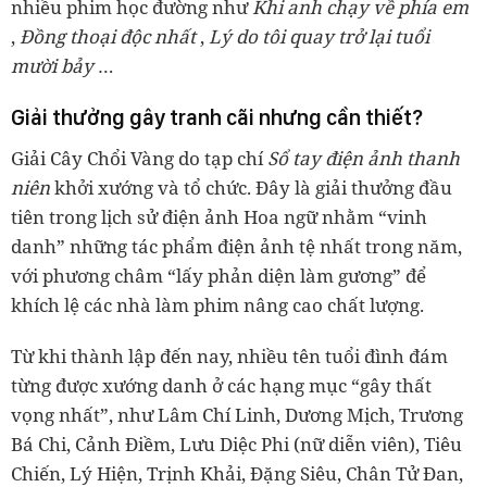
nhiều phim học đường như
Khi anh chạy về phía em
,
Đồng thoại độc nhất
,
Lý do tôi quay trở lại tuổi
mười bảy
…
Giải thưởng gây tranh cãi nhưng cần thiết?
Giải Cây Chổi Vàng do tạp chí
Sổ tay điện ảnh thanh
niên
khởi xướng và tổ chức. Đây là giải thưởng đầu
tiên trong lịch sử điện ảnh Hoa ngữ nhằm “vinh
danh” những tác phẩm điện ảnh tệ nhất trong năm,
với phương châm “lấy phản diện làm gương” để
khích lệ các nhà làm phim nâng cao chất lượng.
Từ khi thành lập đến nay, nhiều tên tuổi đình đám
từng được xướng danh ở các hạng mục “gây thất
vọng nhất”, như Lâm Chí Linh, Dương Mịch, Trương
Bá Chi, Cảnh Điềm, Lưu Diệc Phi (nữ diễn viên), Tiêu
Chiến, Lý Hiện, Trịnh Khải, Đặng Siêu, Chân Tử Đan,