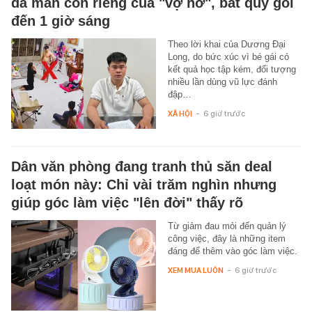
dã man con riêng của "vợ hờ", bắt quỳ gối
đến 1 giờ sáng
Theo lời khai của Dương Đại
Long, do bức xúc vì bé gái có
kết quả học tập kém, đối tượng
nhiều lần dùng vũ lực đánh
đập…
XÃ HỘI
-
6 giờ trước
Dân văn phòng đang tranh thủ săn deal
loạt món này: Chỉ vài trăm nghìn nhưng
giúp góc làm việc "lên đời" thấy rõ
Từ giảm đau mỏi đến quản lý
công việc, đây là những item
đáng để thêm vào góc làm việc.
XEM MUA LUÔN
-
6 giờ trước