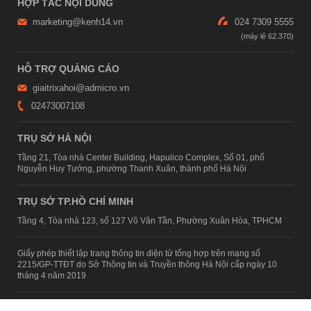
HỢP TÁC NỘI DUNG
marketing@kenh14.vn
024 7309 5555
HỖ TRỢ QUẢNG CÁO
giaitrixahoi@admicro.vn
02473007108
TRỤ SỞ HÀ NỘI
Tầng 21, Tòa nhà Center Building, Hapulico Complex, Số 01, phố
Nguyễn Huy Tưởng, phường Thanh Xuân, thành phố Hà Nội
TRỤ SỞ TP.HỒ CHÍ MINH
Tầng 4, Tòa nhà 123, số 127 Võ Văn Tần, Phường Xuân Hòa, TPHCM
Giấy phép thiết lập trang thông tin điện tử tổng hợp trên mạng số
2215/GP-TTĐT do Sở Thông tin và Truyền thông Hà Nội cấp ngày 10
tháng 4 năm 2019
© Copyright 2007 - 2026 – Công ty Cổ phần VCCorp