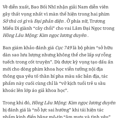
Về diễn xuất, Bao Bối Nhĩ nhận giải Nam diễn viên
gây thất vọng nhất vì màn thể hiện trong hai phim
Sở thú có gì
và
Đại phản diện
. Ở phía nữ, Trương
Miểu Di giành “cây chổi” cho vai Lâm Đại Ngọc trong
Hồng Lâu Mộng: Kim ngọc lương duyên
.
Ban giám khảo đánh giá
Cục 749
là bộ phim “sở hữu
dàn sao lưu lượng nhưng không thể che lấp sự rỗng
tuếch trong cốt truyện”. Dù được kỳ vọng tạo dấu ấn
mới cho dòng phim khoa học viễn tưởng nội địa
thông qua yếu tố thần bí pha màu sắc bản địa, tác
phẩm này cuối cùng chỉ là “vở kịch tuổi trẻ u sầu
khoác lên lớp áo giả khoa học”.
Trong khi đó,
Hồng Lâu Mộng: Kim ngọc lương duyên
bị đánh giá là “nỗ lực sai hướng” khi tái hiện tác
phẩm kinh điển bằng mô-típ “âm mưu và tình yêu”,