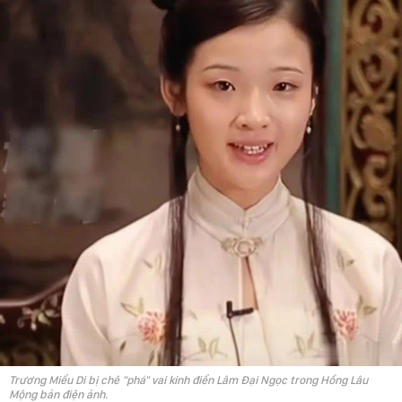
Trương Miểu Di bị chê "phá" vai kinh điển Lâm Đại Ngọc trong Hồng Lâu
Mộng bản điện ảnh.