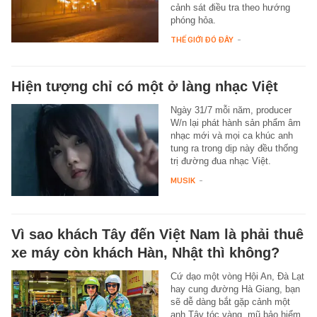
cảnh sát điều tra theo hướng
phóng hỏa.
THẾ GIỚI ĐÓ ĐÂY
-
Hiện tượng chỉ có một ở làng nhạc Việt
Ngày 31/7 mỗi năm, producer
W/n lại phát hành sản phẩm âm
nhạc mới và mọi ca khúc anh
tung ra trong dịp này đều thống
trị đường đua nhạc Việt.
MUSIK
-
Vì sao khách Tây đến Việt Nam là phải thuê
xe máy còn khách Hàn, Nhật thì không?
Cứ dạo một vòng Hội An, Đà Lạt
hay cung đường Hà Giang, bạn
sẽ dễ dàng bắt gặp cảnh một
anh Tây tóc vàng, mũ bảo hiểm