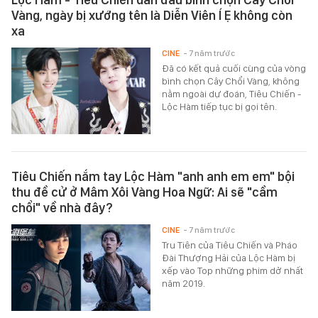
Vàng, ngày bị xướng tên là Diễn Viên Í Ẹ không còn
xa
CINE
- 7 năm trước
Đã có kết quả cuối cùng của vòng
bình chọn Cây Chổi Vàng, không
nằm ngoài dự đoán, Tiêu Chiến -
Lộc Hàm tiếp tục bị gọi tên.
Tiêu Chiến nắm tay Lộc Hàm "anh anh em em" bội
thu đề cử ở Mâm Xôi Vàng Hoa Ngữ: Ai sẽ "cầm
chổi" về nhà đây?
CINE
- 7 năm trước
Tru Tiên của Tiêu Chiến và Pháo
Đài Thượng Hải của Lộc Hàm bị
xếp vào Top những phim dở nhất
năm 2019.