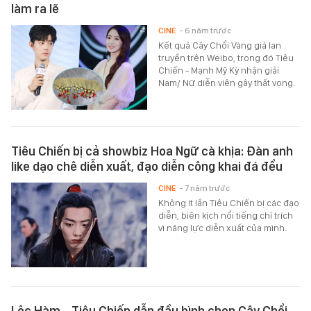
làm ra lẽ
CINE
- 6 năm trước
Kết quả Cây Chổi Vàng giả lan
truyền trên Weibo, trong đó Tiêu
Chiến - Mạnh Mỹ Kỳ nhận giải
Nam/ Nữ diễn viên gây thất vọng.
Tiêu Chiến bị cả showbiz Hoa Ngữ cà khịa: Đàn anh
like dạo chê diễn xuất, đạo diễn công khai đá đểu
CINE
- 7 năm trước
Không ít lần Tiêu Chiến bị các đạo
diễn, biên kịch nổi tiếng chỉ trích
vì năng lực diễn xuất của mình.
Lộc Hàm - Tiêu Chiến dẫn đầu bình chọn Cây Chổi