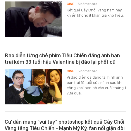
CINE
- 5 năm trước
Kết quả Cây Chổi Vàng năm nay
khiến không ít khán giả khó hiểu.
Đạo diễn từng chê phim Tiêu Chiến đăng ảnh bạn
trai kém 33 tuổi hậu Valentine bị đào lại phốt cũ
CINE
- 5 năm trước
Vị đạo diễn đã đăng tải hình ảnh
bạn trai 19 tuổi của mình sau khi
công khai hẹn hò vào cuối tháng 1
vừa qua.
Cư dân mạng "vui tay" photoshop kết quả Cây Chổi
Vàng tặng Tiêu Chiến - Mạnh Mỹ Kỳ, fan nổi giận đòi