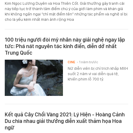
Kim Ngọc Lương Duyên và Hoa Thiên Cốt. Giải thưởng gây tranh cãi
này tiếp tục trở thành tâm điểm chú ý của giới làm phim và khán giả
khi không ngần ngại “chỉ mặt điểm tên” những tác phẩm và nghệ sĩ bị
cho là yếu kém nhất màn ảnh rộng Hoa
100 triệu người đòi mỹ nhân này giải nghệ ngay lập
tức: Phá nát nguyên tác kinh điển, diễn dở nhất
Trung Quốc
CINE
- 1 năm trước
Nữ diễn viên bị chỉ trích khắp MXH
suốt 2 năm vì vai diễn quá tệ,
khiến phim lỗ 700 tỷ.
Kết quả Cây Chổi Vàng 2021: Lý Hiện - Hoàng Cảnh
Du chia nhau giải thưởng diễn xuất thảm họa Hoa
ngữ