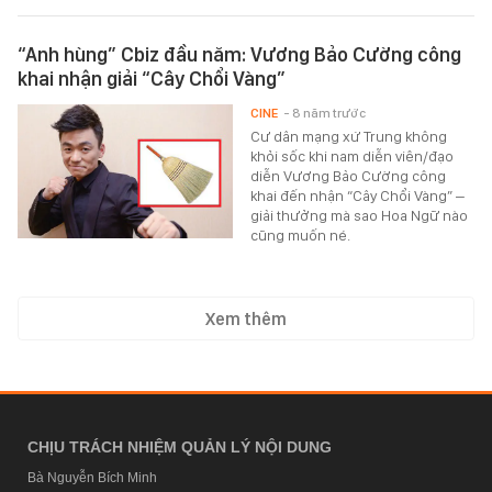
“Anh hùng” Cbiz đầu năm: Vương Bảo Cường công
khai nhận giải “Cây Chổi Vàng”
CINE
- 8 năm trước
Cư dân mạng xứ Trung không
khỏi sốc khi nam diễn viên/đạo
diễn Vương Bảo Cường công
khai đến nhận “Cây Chổi Vàng” –
giải thưởng mà sao Hoa Ngữ nào
cũng muốn né.
Xem thêm
CHỊU TRÁCH NHIỆM QUẢN LÝ NỘI DUNG
Bà Nguyễn Bích Minh