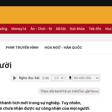
 sống
Money.14
Ăn - Chơi - Đi
Xã hội
Sức khỏe
Tek-life
Học
PHIM TRUYỀN HÌNH
HOA NGỮ - HÀN QUỐC
cười
3:46
Nghe đọc bài
Theo dõi Kenh14.vn trên
thành tích mới trong sự nghiệp. Tuy nhiên,
ẫn chưa nhận được sự công nhận của mọi người.