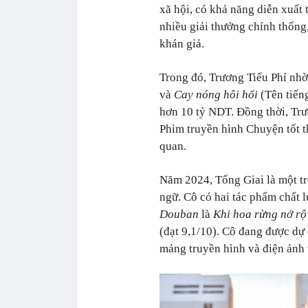
xã hội, có khả năng diễn xuất 
nhiều giải thưởng chính thống,
khán giả.
Trong đó, Trương Tiểu Phỉ nh
và
Cay nóng hôi hổi
(Tên tiến
hơn 10 tỷ NDT. Đồng thời, Trư
Phim truyền hình Chuyện tốt t
quan.
Năm 2024, Tống Giai là một t
ngữ. Cô có hai tác phẩm chất l
Douban
là
Khi hoa rừng nở r
(đạt 9,1/10). Cô đang được dự
mảng truyền hình và điện ảnh