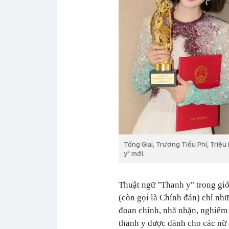
Tống Giai, Trương Tiểu Phỉ, Triệ
y" mới.
Thuật ngữ "Thanh y" trong giới
(còn gọi là Chính đán) chỉ nhữ
đoan chính, nhã nhặn, nghiêm tú
thanh y được dành cho các nữ