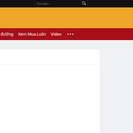
 đường
Xem Mua Luôn
Video