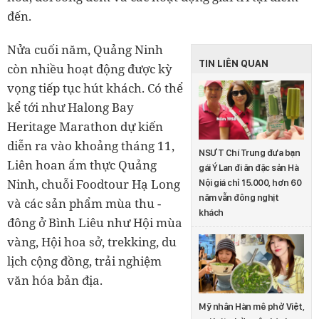
đến.
Nửa cuối năm, Quảng Ninh
TIN LIÊN QUAN
còn nhiều hoạt động được kỳ
vọng tiếp tục hút khách. Có thể
kể tới như Halong Bay
Heritage Marathon dự kiến
diễn ra vào khoảng tháng 11,
NSƯT Chí Trung đưa bạn
Liên hoan ẩm thực Quảng
gái Ý Lan đi ăn đặc sản Hà
Ninh, chuỗi Foodtour Hạ Long
Nội giá chỉ 15.000, hơn 60
năm vẫn đông nghịt
và các sản phẩm mùa thu -
khách
đông ở Bình Liêu như Hội mùa
vàng, Hội hoa sở, trekking, du
lịch cộng đồng, trải nghiệm
văn hóa bản địa.
Mỹ nhân Hàn mê phở Việt,