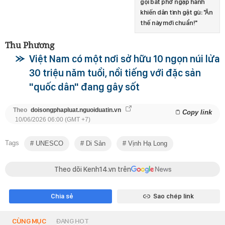
gọi bát phở ngập hành
khiến dân tình gật gù: "Ăn
thế này mới chuẩn!"
Thu Phương
Việt Nam có một nơi sở hữu 10 ngọn núi lửa
30 triệu năm tuổi, nổi tiếng với đặc sản
"quốc dân" đang gây sốt
Theo
doisongphapluat.nguoiduatin.vn
Copy link
10/06/2026 06:00 (GMT +7)
Tags
UNESCO
Di Sản
Vịnh Hạ Long
Theo dõi Kenh14.vn trên
Chia sẻ
Sao chép link
CÙNG MỤC
ĐANG HOT