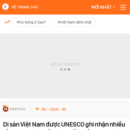
MỚI NHẤT
VỀ TRANG CHỦ
MỚI NHẤT
#Có Xứng 5 Sao?
#Việt Nam đỉnh nhất
Xem thêm
Ăn - Chơi - Đi
Di sản Việt Nam được UNESCO ghi nhận nhiều