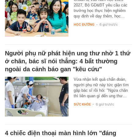
2027, Bộ GD&ĐT yêu cầu các
trường học thực hiện nghiêm
quy định về dạy thêm, học…
HỌC ĐƯỜNG
-
6 giờ trước
Người phụ nữ phát hiện ung thư nhờ 1 thứ
ở chân, bác sĩ nói thẳng: 4 bất thường
ngoài da cảnh báo gan "kêu cứu"
Vừa nhận kết quả chẩn đoán,
người phụ nữ này tức giận tìm
gặp bác sĩ rồi hỏi: "Ngứa chân
thì liên quan gì đến ung thư…
SỨC KHỎE
-
6 giờ trước
4 chiếc điện thoại màn hình lớn "đáng