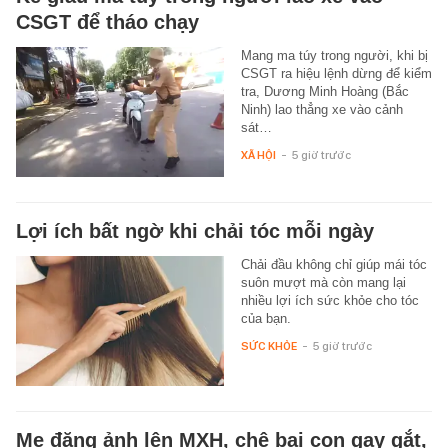
CSGT để tháo chạy
Mang ma túy trong người, khi bị
CSGT ra hiệu lệnh dừng để kiểm
tra, Dương Minh Hoàng (Bắc
Ninh) lao thẳng xe vào cảnh
sát…
XÃ HỘI
-
5 giờ trước
Lợi ích bất ngờ khi chải tóc mỗi ngày
Chải đầu không chỉ giúp mái tóc
suôn mượt mà còn mang lại
nhiều lợi ích sức khỏe cho tóc
của bạn.
SỨC KHỎE
-
5 giờ trước
Mẹ đăng ảnh lên MXH, chê bai con gay gắt,