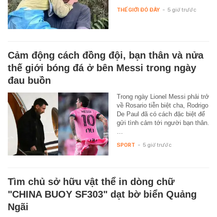
THẾ GIỚI ĐÓ ĐÂY
-
5 giờ trước
Cảm động cách đồng đội, bạn thân và nửa
thế giới bóng đá ở bên Messi trong ngày
đau buồn
Trong ngày Lionel Messi phải trở
về Rosario tiễn biệt cha, Rodrigo
De Paul đã có cách đặc biệt để
gửi tình cảm tới người bạn thân.
…
SPORT
-
5 giờ trước
Tìm chủ sở hữu vật thể in dòng chữ
"CHINA BUOY SF303" dạt bờ biển Quảng
Ngãi