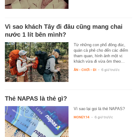
Vì sao khách Tây đi đâu cũng mang chai
nước 1 lít bên mình?
Từ những con phố đông đúc,
quán cà phê cho đến các điểm
tham quan, hình ảnh một vị
khách vừa đi vừa ôm theo…
ĂN - CHƠI - ĐI
-
6 giờ trước
Thẻ NAPAS là thẻ gì?
Vì sao lại gọi là thẻ NAPAS?
MONEY.14
-
6 giờ trước