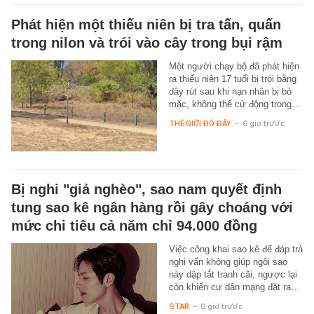
Phát hiện một thiếu niên bị tra tấn, quấn
trong nilon và trói vào cây trong bụi rậm
Một người chạy bộ đã phát hiện
ra thiếu niên 17 tuổi bị trói bằng
dây rút sau khi nạn nhân bị bỏ
mặc, không thể cử động trong…
THẾ GIỚI ĐÓ ĐÂY
-
6 giờ trước
Bị nghi "giả nghèo", sao nam quyết định
tung sao kê ngân hàng rồi gây choáng với
mức chi tiêu cả năm chỉ 94.000 đồng
Việc công khai sao kê để đáp trả
nghi vấn không giúp ngôi sao
này dập tắt tranh cãi, ngược lại
còn khiến cư dân mạng đặt ra…
STAR
-
6 giờ trước