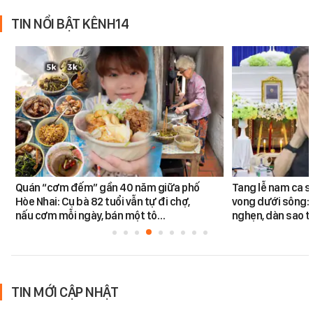
TIN NỔI BẬT KÊNH14
Quán “cơm đếm” gần 40 năm giữa phố
Tang lễ nam ca s
Hòe Nhai: Cụ bà 82 tuổi vẫn tự đi chợ,
vong dưới sông: 
nấu cơm mỗi ngày, bán một tô…
nghẹn, dàn sao t
TIN MỚI CẬP NHẬT