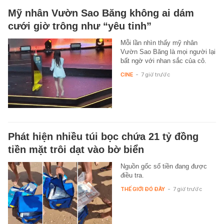
Mỹ nhân Vườn Sao Băng không ai dám
cưới giờ trông như “yêu tinh”
Mỗi lần nhìn thấy mỹ nhân
Vườn Sao Băng là mọi người lại
bất ngờ với nhan sắc của cô.
CINE
-
7 giờ trước
Phát hiện nhiều túi bọc chứa 21 tỷ đồng
tiền mặt trôi dạt vào bờ biển
Nguồn gốc số tiền đang được
điều tra.
THẾ GIỚI ĐÓ ĐÂY
-
7 giờ trước