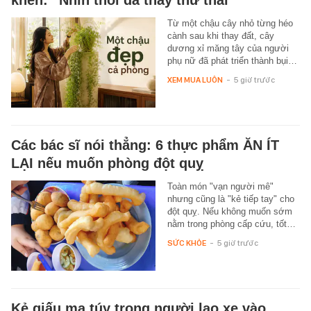
khen: “Nhìn thôi đã thấy thư thái”
Từ một chậu cây nhỏ từng héo
cành sau khi thay đất, cây
dương xỉ măng tây của người
phụ nữ đã phát triển thành bụi…
XEM MUA LUÔN
-
5 giờ trước
Các bác sĩ nói thẳng: 6 thực phẩm ĂN ÍT
LẠI nếu muốn phòng đột quỵ
Toàn món "vạn người mê"
nhưng cũng là "kẻ tiếp tay" cho
đột quỵ. Nếu không muốn sớm
nằm trong phòng cấp cứu, tốt…
SỨC KHỎE
-
5 giờ trước
Kẻ giấu ma túy trong người lao xe vào