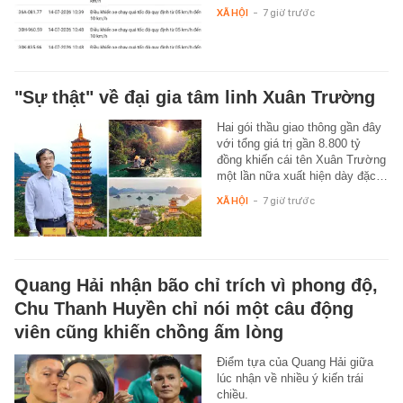
XÃ HỘI
-
7 giờ trước
"Sự thật" về đại gia tâm linh Xuân Trường
Hai gói thầu giao thông gần đây
với tổng giá trị gần 8.800 tỷ
đồng khiến cái tên Xuân Trường
một lần nữa xuất hiện dày đặc…
XÃ HỘI
-
7 giờ trước
Quang Hải nhận bão chỉ trích vì phong độ,
Chu Thanh Huyền chỉ nói một câu động
viên cũng khiến chồng ấm lòng
Điểm tựa của Quang Hải giữa
lúc nhận về nhiều ý kiến trái
chiều.