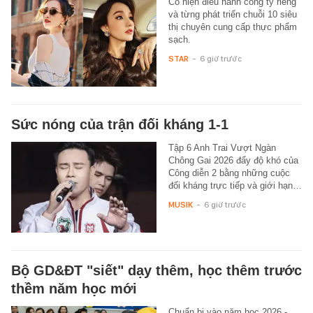
Cô hiện điều hành công ty riêng
và từng phát triển chuỗi 10 siêu
thị chuyên cung cấp thực phẩm
sạch.
STAR
-
6 giờ trước
Sức nóng của trận đối kháng 1-1
Tập 6 Anh Trai Vượt Ngàn
Chông Gai 2026 đẩy độ khó của
Công diễn 2 bằng những cuộc
đối kháng trực tiếp và giới hạn…
MUSIK
-
6 giờ trước
Bộ GD&ĐT "siết" dạy thêm, học thêm trước
thềm năm học mới
Chuẩn bị vào năm học 2026 -