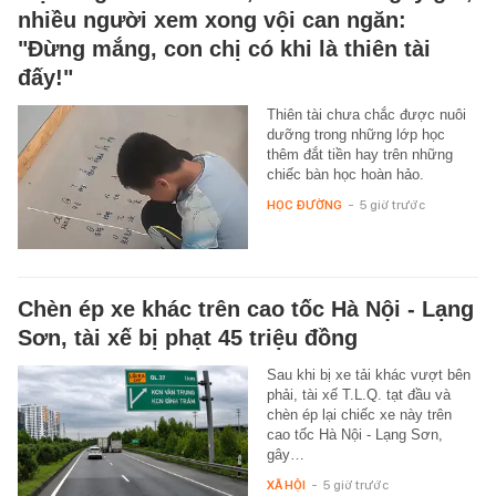
nhiều người xem xong vội can ngăn:
"Đừng mắng, con chị có khi là thiên tài
đấy!"
Thiên tài chưa chắc được nuôi
dưỡng trong những lớp học
thêm đắt tiền hay trên những
chiếc bàn học hoàn hảo.
HỌC ĐƯỜNG
-
5 giờ trước
Chèn ép xe khác trên cao tốc Hà Nội - Lạng
Sơn, tài xế bị phạt 45 triệu đồng
Sau khi bị xe tải khác vượt bên
phải, tài xế T.L.Q. tạt đầu và
chèn ép lại chiếc xe này trên
cao tốc Hà Nội - Lạng Sơn,
gây…
XÃ HỘI
-
5 giờ trước