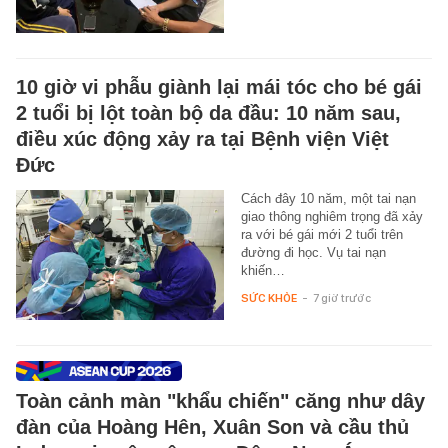
10 giờ vi phẫu giành lại mái tóc cho bé gái
2 tuổi bị lột toàn bộ da đầu: 10 năm sau,
điều xúc động xảy ra tại Bệnh viện Việt
Đức
Cách đây 10 năm, một tai nạn
giao thông nghiêm trọng đã xảy
ra với bé gái mới 2 tuổi trên
đường đi học. Vụ tai nạn
khiến…
SỨC KHỎE
-
7 giờ trước
Toàn cảnh màn "khẩu chiến" căng như dây
đàn của Hoàng Hên, Xuân Son và cầu thủ