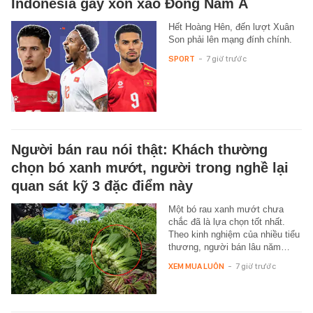
Indonesia gây xôn xao Đông Nam Á
Hết Hoàng Hên, đến lượt Xuân
Son phải lên mạng đính chính.
SPORT
-
7 giờ trước
Người bán rau nói thật: Khách thường
chọn bó xanh mướt, người trong nghề lại
quan sát kỹ 3 đặc điểm này
Một bó rau xanh mướt chưa
chắc đã là lựa chọn tốt nhất.
Theo kinh nghiệm của nhiều tiểu
thương, người bán lâu năm…
XEM MUA LUÔN
-
7 giờ trước