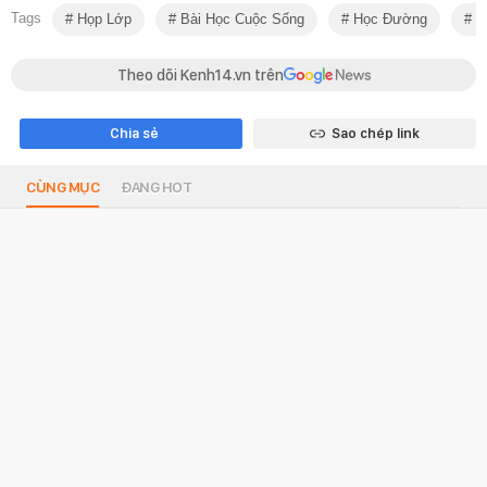
Tags
Họp Lớp
Bài Học Cuộc Sống
Học Đường
T
Theo dõi Kenh14.vn trên
Chia sẻ
Sao chép link
CÙNG MỤC
ĐANG HOT