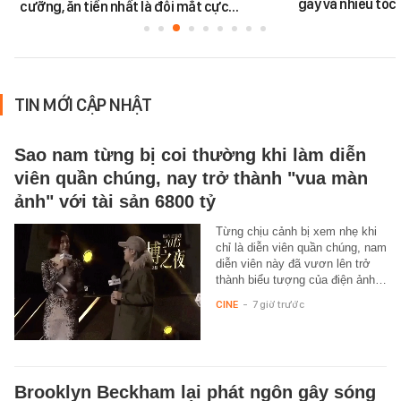
gầy và nhiều tóc
cưỡng, ăn tiền nhất là đôi mắt cực…
TIN MỚI CẬP NHẬT
Sao nam từng bị coi thường khi làm diễn
viên quần chúng, nay trở thành "vua màn
ảnh" với tài sản 6800 tỷ
Từng chịu cảnh bị xem nhẹ khi
chỉ là diễn viên quần chúng, nam
diễn viên này đã vươn lên trở
thành biểu tượng của điện ảnh…
CINE
-
7 giờ trước
Brooklyn Beckham lại phát ngôn gây sóng