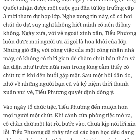
Quốc) nhận được một cuộc gọi đến từ lớp trưởng cấp
3 mời tham dự họp lớp. Nghe xong tin này, cô có hơi
chút do dự, suy nghĩ không biết mình có nên đi hay
không. Ngày xưa, với vẻ ngoài xinh xắn, Tiểu Phương
luôn được mọi người ưu ái gọi là hoa khôi của lớp.
Nhưng giờ đây, với công việc của một công nhân nhà
máy, cô không có thời gian để chăm chút bản thân và
ăn diện như trước nữa nên trong lòng cảm thấy có
chút tự ti khi đến buổi gặp mặt. Sau một hồi đắn đo,
nhớ về những người bạn cũ và kỷ niệm thời thanh
xuân vui vẻ, Tiểu Phương quyết định đồng ý.
Vào ngày tổ chức tiệc, Tiểu Phương đến muộn hơn
mọi người một chút. Khi cánh cửa phòng tiệc mở ra,
cô chần chừ một lát rồi bước vào. Chưa kịp nói lời xin
lỗi, Tiểu Phương đã thấy tất cả các bạn học đều đang