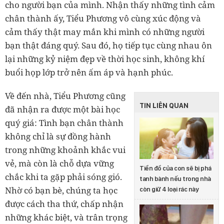
cho người bạn của mình. Nhận thấy những tình cảm
chân thành ấy, Tiểu Phương vô cùng xúc động và
cảm thấy thật may mắn khi mình có những người
bạn thật đáng quý. Sau đó, họ tiếp tục cùng nhau ôn
lại những kỷ niệm đẹp về thời học sinh, không khí
buổi họp lớp trở nên ấm áp và hạnh phúc.
Về đến nhà, Tiểu Phương cũng
TIN LIÊN QUAN
đã nhận ra được một bài học
quý giá: Tình bạn chân thành
không chỉ là sự đồng hành
trong những khoảnh khắc vui
vẻ, mà còn là chỗ dựa vững
Tiền đồ của con sẽ bị phá
chắc khi ta gặp phải sóng gió.
tanh bành nếu trong nhà
Nhờ có bạn bè, chúng ta học
còn giữ 4 loại rác này
được cách tha thứ, chấp nhận
những khác biệt, và trân trọng