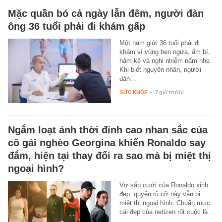
Mặc quần bó cả ngày lẫn đêm, người đàn
ông 36 tuổi phải đi khám gấp
Một nam giới 36 tuổi phải đi
khám vì vùng bẹn ngứa, ẩm bí,
hăm kẽ và nghi nhiễm nấm nhẹ.
Khi biết nguyên nhân, người
đàn…
SỨC KHỎE
-
7 giờ trước
Ngắm loạt ảnh thời đỉnh cao nhan sắc của
cô gái nghèo Georgina khiến Ronaldo say
đắm, hiện tại thay đổi ra sao mà bị miệt thị
ngoại hình?
Vợ sắp cưới của Ronaldo xinh
đẹp, quyến rũ cỡ này vẫn bị
miệt thị ngoại hình: Chuẩn mực
cái đẹp của netizen rốt cuộc là…