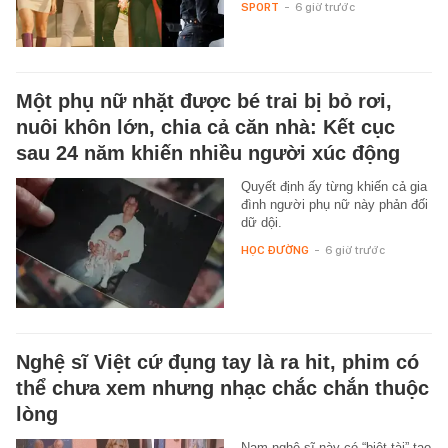
SPORT
-
6 giờ trước
Một phụ nữ nhặt được bé trai bị bỏ rơi,
nuôi khôn lớn, chia cả căn nhà: Kết cục
sau 24 năm khiến nhiều người xúc động
Quyết định ấy từng khiến cả gia
đình người phụ nữ này phản đối
dữ dội.
HỌC ĐƯỜNG
-
6 giờ trước
Nghệ sĩ Việt cứ đụng tay là ra hit, phim có
thể chưa xem nhưng nhạc chắc chắn thuộc
lòng
Nam nghệ sĩ này có “biệt tài” tạo