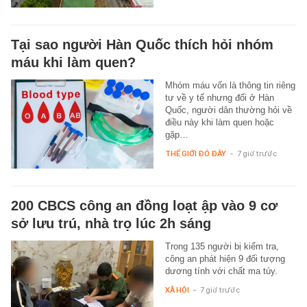
Tại sao người Hàn Quốc thích hỏi nhóm
máu khi làm quen?
Mhóm máu vốn là thông tin riêng
tư về y tế nhưng đối ở Hàn
Quốc, người dân thường hỏi về
điều này khi làm quen hoặc
gặp…
THẾ GIỚI ĐÓ ĐÂY
-
7 giờ trước
200 CBCS công an đồng loạt ập vào 9 cơ
sở lưu trú, nhà trọ lúc 2h sáng
Trong 135 người bị kiểm tra,
công an phát hiện 9 đối tượng
dương tính với chất ma túy.
XÃ HỘI
-
7 giờ trước