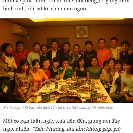
nhìn về phía mình. Cô ho nhẹ một tiếng, cố gắng tỏ ra
bình tĩnh, rồi cất lời chào mọi người.
Giá trị của tình bạn vẫn luôn tồn tại theo thời gian. (Ảnh minh họa)
Một cô bạn thân ngày xưa tiến đến, giọng nói đầy
ngạc nhiên:
"Tiểu Phương, lâu lắm không gặp, giờ