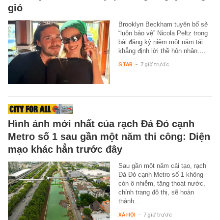
gió
Brooklyn Beckham tuyên bố sẽ
“luôn bảo vệ” Nicola Peltz trong
bài đăng kỷ niệm một năm tái
khẳng định lời thề hôn nhân.…
STAR
-
7 giờ trước
Hình ảnh mới nhất của rạch Đá Đỏ cạnh
Metro số 1 sau gần một năm thi công: Diện
mạo khác hẳn trước đây
Sau gần một năm cải tạo, rạch
Đá Đỏ cạnh Metro số 1 không
còn ô nhiễm, tăng thoát nước,
chỉnh trang đô thị, sẽ hoàn
thành…
XÃ HỘI
-
7 giờ trước