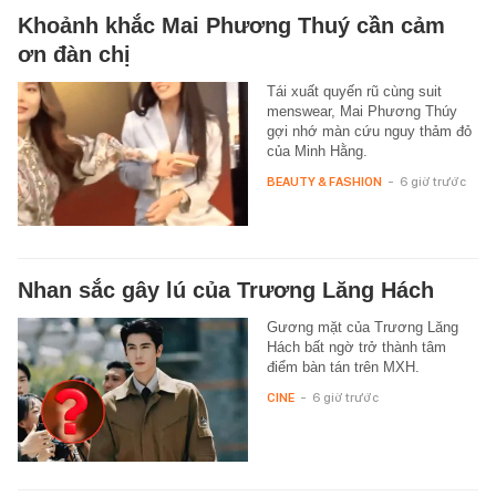
Khoảnh khắc Mai Phương Thuý cần cảm
ơn đàn chị
Tái xuất quyến rũ cùng suit
menswear, Mai Phương Thúy
gợi nhớ màn cứu nguy thảm đỏ
của Minh Hằng.
BEAUTY & FASHION
-
6 giờ trước
Nhan sắc gây lú của Trương Lăng Hách
Gương mặt của Trương Lăng
Hách bất ngờ trở thành tâm
điểm bàn tán trên MXH.
CINE
-
6 giờ trước