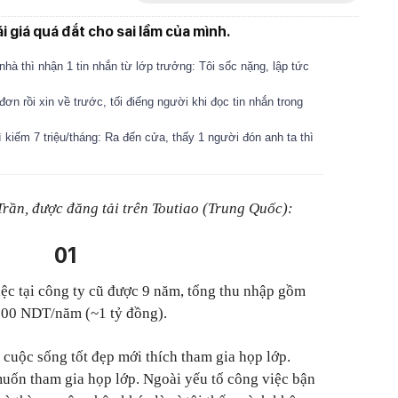
i giá quá đắt cho sai lầm của mình.
hà thì nhận 1 tin nhắn từ lớp trưởng: Tôi sốc nặng, lập tức
đơn rồi xin về trước, tối điếng người khi đọc tin nhắn trong
ì kiếm 7 triệu/tháng: Ra đến cửa, thấy 1 người đón anh ta thì
Trần, được đăng tải trên Toutiao (Trung Quốc):
01
ệc tại công ty cũ được 9 năm, tổng thu nhập gồm
000 NDT/năm (~1 tỷ đồng).
 cuộc sống tốt đẹp mới thích tham gia họp lớp.
muốn tham gia họp lớp. Ngoài yếu tố công việc bận