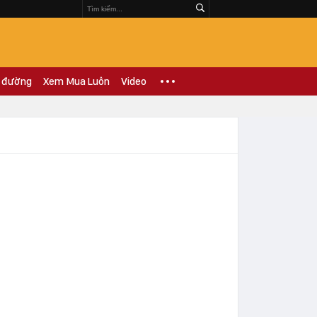
 đường
Xem Mua Luôn
Video