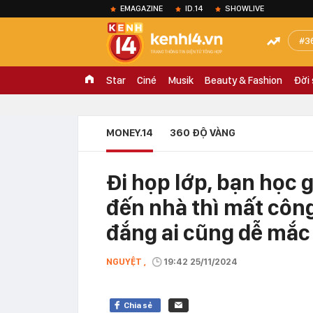
EMAGAZINE
ID.14
SHOWLIVE
3
Star
Ciné
Musik
Beauty & Fashion
Đời
MONEY.14
360 ĐỘ VÀNG
Đi họp lớp, bạn học 
đến nhà thì mất công
đắng ai cũng dễ mắc
NGUYỆT ,
19:42 25/11/2024
Chia sẻ