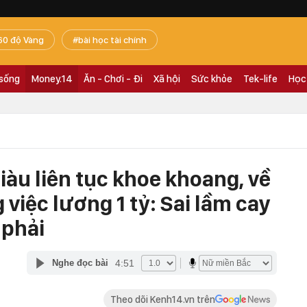
60 độ Vàng
bài học tài chính
 sống
Money.14
Ăn - Chơi - Đi
Xã hội
Sức khỏe
Tek-life
Học
giàu liên tục khoe khoang, về
 việc lương 1 tỷ: Sai lầm cay
 phải
4:51
Nghe đọc bài
Theo dõi Kenh14.vn trên