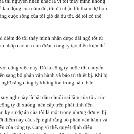
hà thì nguyên nhân khác là vì tôi thấy mình không
lễ lao động của năm đó, tôi đã nhận lời tham dự họp
rằng cuộc sống của tôi giờ đã đủ tốt, để tôi có thể
i điểm đó tôi thấy mình nhận được đãi ngộ tốt từ
hu nhập cao mà còn được công ty tạo điều kiện để
 với công việc này. Đó là công ty buộc tôi chuyển
ển sang bộ phận vận hành và bảo trì thiết bị. Khi bị
ã nghĩ rằng công ty không tôn trọng bản thân.
uy nghĩ này là bắt đầu chuỗi sai lầm của tôi. Lúc
công ty đi xuống, nên cấp trên phải tính đến
n kỹ sư dự án của tôi là một trong những đơn vị bị
ời điểm này các sếp nghĩ rằng bộ phận vận hành và
iển của công ty. Cũng vì thế, quyết định điều