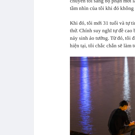
chuyển tôi sang bộ phận mới là
tầm nhìn của tôi khi đó không 
Khi đó, tôi mới 31 tuổi và tự t
thứ. Chính suy nghĩ tự đề cao 
nảy sinh ảo tưởng. Từ đó, tôi đ
hiện tại, tôi chắc chắn sẽ làm t