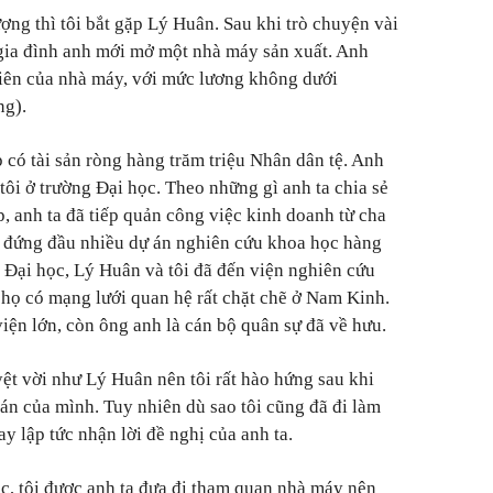
ượng thì tôi bắt gặp Lý Huân. Sau khi trò chuyện vài
 gia đình anh mới mở một nhà máy sản xuất. Anh
viên của nhà máy, với mức lương không dưới
ng).
 có tài sản ròng hàng trăm triệu Nhân dân tệ. Anh
 tôi ở trường Đại học. Theo những gì anh ta chia sẻ
ệp, anh ta đã tiếp quản công việc kinh doanh từ cha
i đứng đầu nhiều dự án nghiên cứu khoa học hàng
 Đại học, Lý Huân và tôi đã đến viện nghiên cứu
h họ có mạng lưới quan hệ rất chặt chẽ ở Nam Kinh.
iện lớn, còn ông anh là cán bộ quân sự đã về hưu.
ệt vời như Lý Huân nên tôi rất hào hứng sau khi
án của mình. Tuy nhiên dù sao tôi cũng đã đi làm
 lập tức nhận lời đề nghị của anh ta.
ệc, tôi được anh ta đưa đi tham quan nhà máy nên