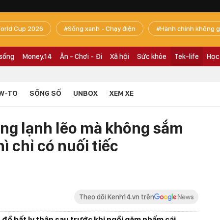
orld Cup 2026
Sống xanh - Chạy điện
Hành chính không g
 sống
Money.14
Ăn - Chơi - Đi
Xã hội
Sức khỏe
Tek-life
Học
W-TO
SỐNG SỐ
UNBOX
XEM XE
ông lạnh lẽo mà không sắm
ì chỉ có nuối tiếc
Theo dõi Kenh14.vn trên
ồ bất ly thân sau trước khi ngồi gặm nhấm cái