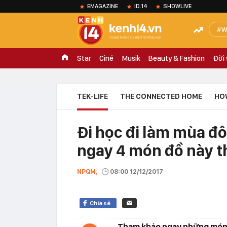
EMAGAZINE
ID.14
SHOWLIVE
W
Star
Ciné
Musik
Beauty & Fashion
Đời
TEK-LIFE
THE CONNECTED HOME
HO
Đi học đi làm mùa đ
ngay 4 món đồ này th
NPQM,
08:00 12/12/2017
Chia sẻ
Tham khảo ngay những món đ