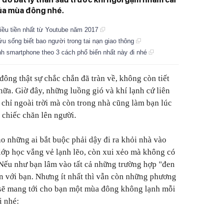
của mùa đông nhé.
ều tiền nhất từ Youtube năm 2017
u sống biết bao người trong tai nạn giao thông
h smartphone theo 3 cách phổ biến nhất này đi nhé
ông thật sự chắc chắn đã tràn về, không còn tiết
 nữa. Giờ đây, những luồng gió và khí lạnh cứ liên
chỉ ngoài trời mà còn trong nhà cũng làm bạn lúc
chiếc chăn lên người.
ho những ai bắt buộc phải dậy đi ra khỏi nhà vào
lớp học vắng vẻ lạnh lẽo, còn xui xẻo mà không có
. Nếu như bạn lâm vào tất cả những trường hợp "đen
ồn với bạn. Nhưng ít nhất thì vẫn còn những phương
ực sẽ mang tới cho bạn một mùa đông không lạnh mỗi
i nhé: