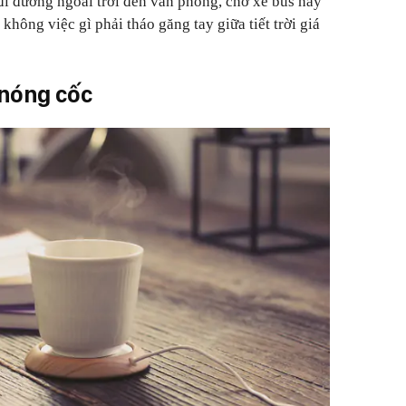
 đi đường ngoài trời đến văn phòng, chờ xe bus hay
không việc gì phải tháo găng tay giữa tiết trời giá
 nóng cốc