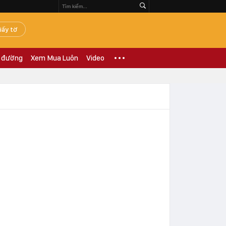
iấy tờ
 đường
Xem Mua Luôn
Video