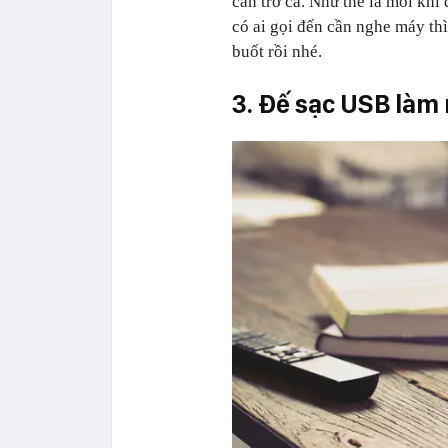
cản trở cả. Như thế là mỗi khi
có ai gọi đến cần nghe máy thì 
buốt rồi nhé.
3.
Đế sạc USB làm