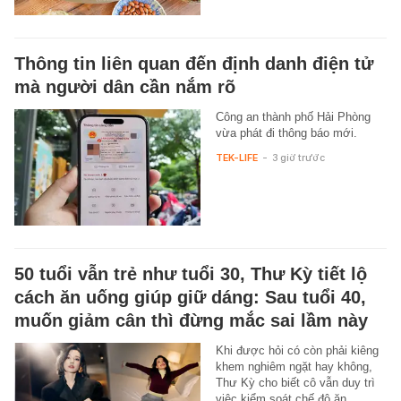
Thông tin liên quan đến định danh điện tử
mà người dân cần nắm rõ
Công an thành phố Hải Phòng
vừa phát đi thông báo mới.
TEK-LIFE
-
3 giờ trước
50 tuổi vẫn trẻ như tuổi 30, Thư Kỳ tiết lộ
cách ăn uống giúp giữ dáng: Sau tuổi 40,
muốn giảm cân thì đừng mắc sai lầm này
Khi được hỏi có còn phải kiêng
khem nghiêm ngặt hay không,
Thư Kỳ cho biết cô vẫn duy trì
việc kiểm soát chế độ ăn,…