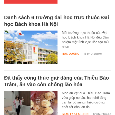
Danh sách 6 trường đại học trực thuộc Đại
học Bách khoa Hà Nội
Mỗi trường trực thuộc của Đại
học Bách khoa Hà Nội đều đảm
nhiệm một lĩnh vực đào tạo mũi
nhọn
HỌC ĐƯỜNG
-
13 phút trước
Đã thấy công thức giữ dáng của Thiều Bảo
Trâm, ăn vào còn chống lão hóa
Món ăn vặt của Thiều Bảo Trâm
vừa giúp no lâu, hạn chế tăng
cân lại bổ sung nhiều dưỡng
chất tốt cho làn da.
BEAUTY & FASHION
-
12 phút trước