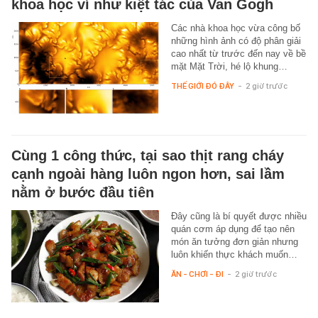
khoa học ví như kiệt tác của Van Gogh
Các nhà khoa học vừa công bố
những hình ảnh có độ phân giải
cao nhất từ trước đến nay về bề
mặt Mặt Trời, hé lộ khung…
THẾ GIỚI ĐÓ ĐÂY
-
2 giờ trước
Cùng 1 công thức, tại sao thịt rang cháy
cạnh ngoài hàng luôn ngon hơn, sai lầm
nằm ở bước đầu tiên
Đây cũng là bí quyết được nhiều
quán cơm áp dụng để tạo nên
món ăn tưởng đơn giản nhưng
luôn khiến thực khách muốn…
ĂN - CHƠI - ĐI
-
2 giờ trước