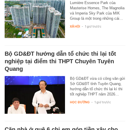
Lumière Essence Park của
Masterise Homes, The Magnolia
và Imperia Sky Park của MIK
Group là một trong những cái…
XÃ HỘI
-
1 giờ trước
Bộ GD&ĐT hướng dẫn tổ chức thi lại tốt
nghiệp tại điểm thi THPT Chuyên Tuyên
Quang
Bộ GD&ĐT vừa có công văn gửi
Sở GD&ĐT tỉnh Tuyên Quang,
hướng dẫn tổ chức thi lại kì thi
tốt nghiệp THPT năm 2026…
HỌC ĐƯỜNG
-
1 giờ trước
Căn nhà ở quê 6 chị em góp tiền xây cho