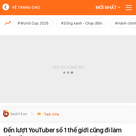
MỚI NHẤT
VỀ TRANG CHỦ
MỚI NHẤT
#World Cup 2026
#Sống xanh - Chạy điện
#Hành chính
Xem thêm
Tek-life
Đến lượt YouTuber số 1 thế giới cũng đi làm