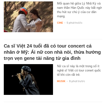
Mối quan hệ giữa Lý Nhã Kỳ và
nam thần Hàn Quốc này bất ngờ
thu hút sự chú ý của cư dân
mạng.
CINE
-
5 phút trước
Ca sĩ Việt 24 tuổi đã có tour concert cá
nhân ở Mỹ: Ái nữ con nhà nòi, thừa hưởng
trọn vẹn gene tài năng từ gia đình
Nữ ca sĩ này là một trong số ít
nghệ sĩ Việt có tour conert quốc
tế khi còn rất trẻ.
MUSIK
-
8 phút trước