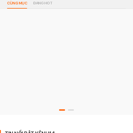
CÙNG MỤC
ĐANG HOT