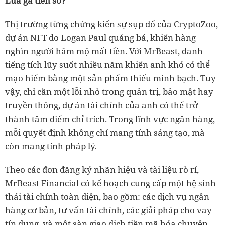
Lùa gà tiền số?
Thị trường từng chứng kiến sự sụp đổ của CryptoZoo,
dự án NFT do Logan Paul quảng bá, khiến hàng
nghìn người hâm mộ mất tiền. Với MrBeast, danh
tiếng tích lũy suốt nhiều năm khiến anh khó có thể
mạo hiểm bằng một sản phẩm thiếu minh bạch. Tuy
vậy, chỉ cần một lỗi nhỏ trong quản trị, bảo mật hay
truyền thông, dự án tài chính của anh có thể trở
thành tâm điểm chỉ trích. Trong lĩnh vực ngân hàng,
mỗi quyết định không chỉ mang tính sáng tạo, mà
còn mang tính pháp lý.
Theo các đơn đăng ký nhãn hiệu và tài liệu rò rỉ,
MrBeast Financial có kế hoạch cung cấp một hệ sinh
thái tài chính toàn diện, bao gồm: các dịch vụ ngân
hàng cơ bản, tư vấn tài chính, các giải pháp cho vay
tín dụng, và một sàn giao dịch tiền mã hóa chuyên