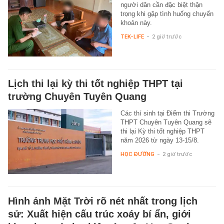
người dân cần đặc biệt thận
trọng khi gặp tình huống chuyển
khoản này.
TEK-LIFE
-
2 giờ trước
Lịch thi lại kỳ thi tốt nghiệp THPT tại
trường Chuyên Tuyên Quang
Các thí sinh tại Điểm thi Trường
THPT Chuyên Tuyên Quang sẽ
thi lại Kỳ thi tốt nghiệp THPT
năm 2026 từ ngày 13-15/8.
HỌC ĐƯỜNG
-
2 giờ trước
Hình ảnh Mặt Trời rõ nét nhất trong lịch
sử: Xuất hiện cấu trúc xoáy bí ẩn, giới