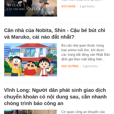
SỨC KHỎE
-
2 giờ trước
Căn nhà của Nobita, Shin - Cậu bé bút chì
và Maruko, cái nào đắt nhất?
Ba căn nhà quen thuộc trong
loạt anime tuổi thơ, khi được
các trang bất động sản Nhật Bản
định giá theo mặt bằng hiện…
HỌC ĐƯỜNG
-
2 giờ trước
Vĩnh Long: Người dân phát sinh giao dịch
chuyển khoản có nội dung sau, cần nhanh
chóng trình báo công an
Cơ quan công an khuyến cáo