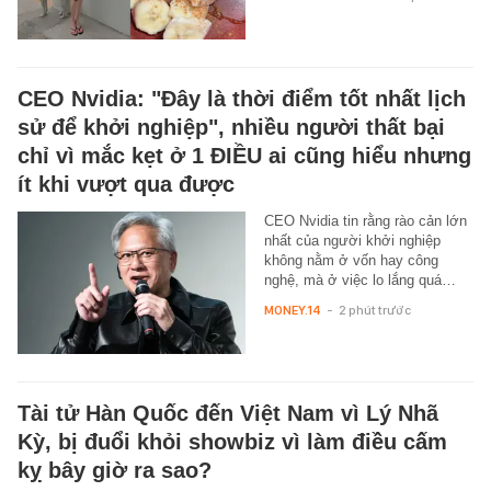
CEO Nvidia: "Đây là thời điểm tốt nhất lịch
sử để khởi nghiệp", nhiều người thất bại
chỉ vì mắc kẹt ở 1 ĐIỀU ai cũng hiểu nhưng
ít khi vượt qua được
CEO Nvidia tin rằng rào cản lớn
nhất của người khởi nghiệp
không nằm ở vốn hay công
nghệ, mà ở việc lo lắng quá…
MONEY.14
-
2 phút trước
Tài tử Hàn Quốc đến Việt Nam vì Lý Nhã
Kỳ, bị đuổi khỏi showbiz vì làm điều cấm
kỵ bây giờ ra sao?