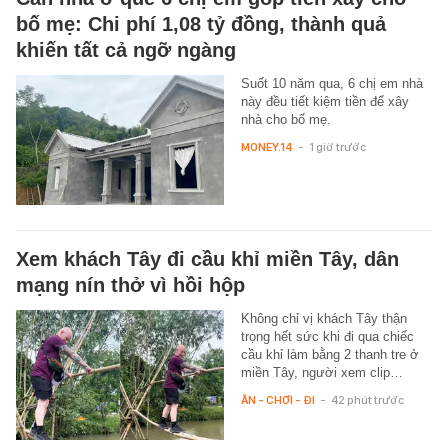
bố mẹ: Chi phí 1,08 tỷ đồng, thành quả
khiến tất cả ngỡ ngàng
Suốt 10 năm qua, 6 chị em nhà
này đều tiết kiệm tiền để xây
nhà cho bố mẹ.
MONEY.14
-
1 giờ trước
Xem khách Tây đi cầu khỉ miền Tây, dân
mạng nín thở vì hồi hộp
Không chỉ vị khách Tây thận
trọng hết sức khi đi qua chiếc
cầu khỉ làm bằng 2 thanh tre ở
miền Tây, người xem clip…
ĂN - CHƠI - ĐI
-
42 phút trước