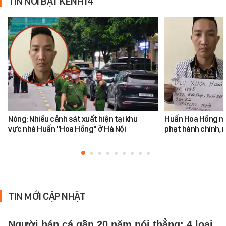
TIN NỔI BẬT KÊNH14
Nóng: Nhiều cảnh sát xuất hiện tại khu
Huấn Hoa Hồng mộ
vực nhà Huấn "Hoa Hồng" ở Hà Nội
phạt hành chính, m
TIN MỚI CẬP NHẬT
Người bán cá gần 20 năm nói thẳng: 4 loại