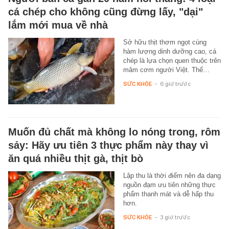
cá chép cho không cũng đừng lấy, "dại"
lắm mới mua về nhà
Sở hữu thịt thơm ngọt cùng
hàm lượng dinh dưỡng cao, cá
chép là lựa chọn quen thuộc trên
mâm cơm người Việt. Thế…
SỨC KHỎE
-
6 giờ trước
Muốn đủ chất mà không lo nóng trong, rôm
sảy: Hãy ưu tiên 3 thực phẩm này thay vì
ăn quá nhiều thịt gà, thịt bò
Lập thu là thời điểm nên đa dạng
nguồn đạm ưu tiên những thực
phẩm thanh mát và dễ hấp thu
hơn.
SỨC KHỎE
-
3 giờ trước