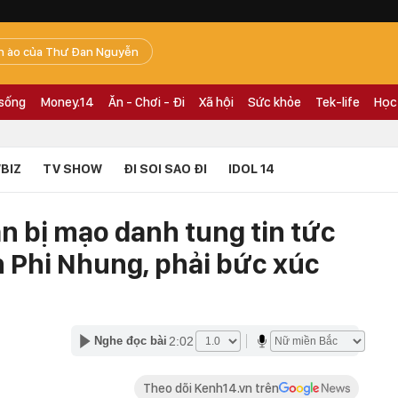
n ào của Thư Đan Nguyễn
 sống
Money.14
Ăn - Chơi - Đi
Xã hội
Sức khỏe
Tek-life
Học
BIZ
TV SHOW
ĐI SOI SAO ĐI
IDOL 14
n bị mạo danh tung tin tức
h Phi Nhung, phải bức xúc
2:02
Nghe đọc bài
Theo dõi Kenh14.vn trên