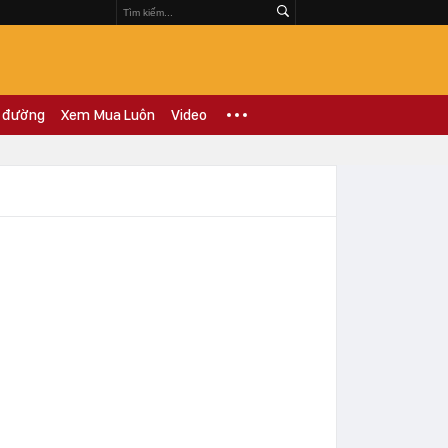
 đường
Xem Mua Luôn
Video