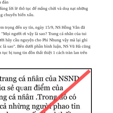
n đàn
ùng lời lẽ thô tục để mắng chửi và doạ nạt những
ng chuyển biến xấu.
êm trọng đến uy tín, ngày 15/9, NS Hồng Vân đã
: "Mọi người ơi vậy là sao? Trang cá nhân của tui
gười hãy cầu nguyện cho Phi Nhung vậy mà lại ghi
c là sao". Bên dưới phần bình luận, NS Vũ Hà cũng
 tục bị tung tin đồn thất thiệt 1 cách tràn lan trên