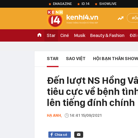
EMAGAZINE
ID.14
SHOWLIVE
Ồ
Star
Ciné
Musik
Beauty & Fashion
Đời
STAR
SAO VIỆT
HỘI BẠN THÂN SHOW
Đến lượt NS Hồng Vâ
tiêu cực về bệnh tìn
lên tiếng đính chính
HẠ ANH,
14:41 15/09/2021
Chia sẻ