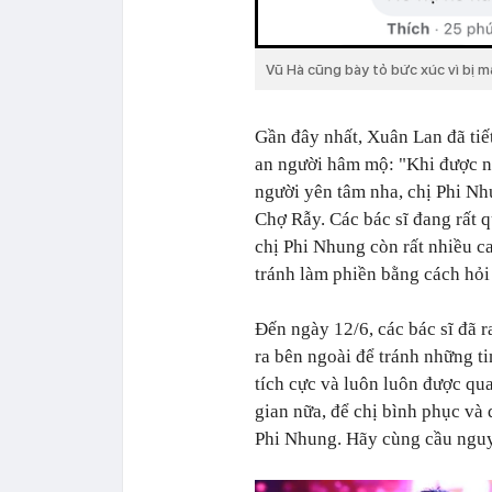
Vũ Hà cũng bày tỏ bức xúc vì bị m
Gần đây nhất, Xuân Lan đã tiết 
an người hâm mộ: "Khi được nh
người yên tâm nha, chị Phi Nh
Chợ Rẫy. Các bác sĩ đang rất 
chị Phi Nhung còn rất nhiều c
tránh làm phiền bằng cách hỏi
Đến ngày 12/6, các bác sĩ đã r
ra bên ngoài để tránh những ti
tích cực và luôn luôn được qua
gian nữa, để chị bình phục và 
Phi Nhung. Hãy cùng cầu nguyệ