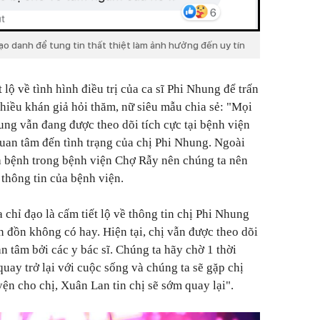
ạo danh để tung tin thất thiệt làm ảnh hưởng đến uy tín
lộ về tình hình điều trị của ca sĩ Phi Nhung để trấn
iều khán giả hỏi thăm, nữ siêu mẫu chia sẻ: "Mọi
ung vẫn đang được theo dõi tích cực tại bệnh viện
quan tâm đến tình trạng của chị Phi Nhung. Ngoài
a bệnh trong bệnh viện Chợ Rẫy nên chúng ta nên
 thông tin của bệnh viện.
a chỉ đạo là cấm tiết lộ về thông tin chị Phi Nhung
n đồn không có hay. Hiện tại, chị vẫn được theo dõi
n tâm bởi các y bác sĩ. Chúng ta hãy chờ 1 thời
quay trở lại với cuộc sống và chúng ta sẽ gặp chị
n cho chị, Xuân Lan tin chị sẽ sớm quay lại".