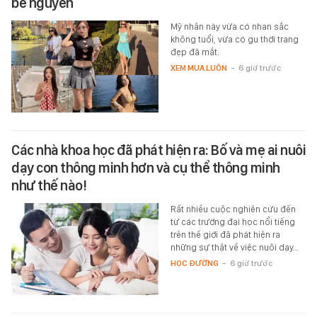
bê nguyên
Mỹ nhân này vừa có nhan sắc
không tuổi, vừa có gu thời trang
đẹp đã mắt.
XEM MUA LUÔN
-
6 giờ trước
Các nhà khoa học đã phát hiện ra: Bố và mẹ ai nuôi
dạy con thông minh hơn và cụ thể thông minh
như thế nào!
Rất nhiều cuộc nghiên cứu đến
từ các trường đại học nổi tiếng
trên thế giới đã phát hiện ra
những sự thật về việc nuôi dạy…
HỌC ĐƯỜNG
-
6 giờ trước