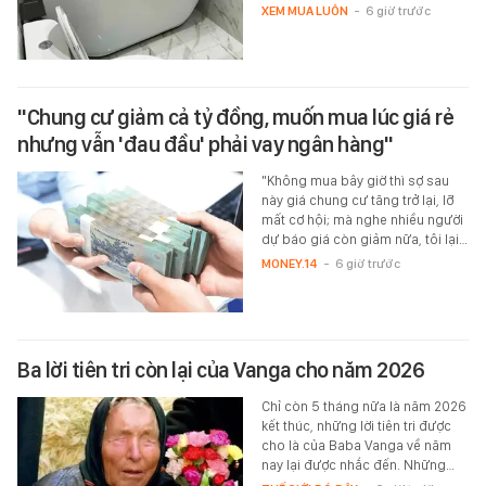
XEM MUA LUÔN
-
6 giờ trước
"Chung cư giảm cả tỷ đồng, muốn mua lúc giá rẻ
nhưng vẫn 'đau đầu' phải vay ngân hàng"
"Không mua bây giờ thì sợ sau
này giá chung cư tăng trở lại, lỡ
mất cơ hội; mà nghe nhiều người
dự báo giá còn giảm nữa, tôi lại…
MONEY.14
-
6 giờ trước
Ba lời tiên tri còn lại của Vanga cho năm 2026
Chỉ còn 5 tháng nữa là năm 2026
kết thúc, những lời tiên tri được
cho là của Baba Vanga về năm
nay lại được nhắc đến. Những…