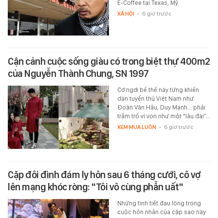
E-Coffee tại Texas, Mỹ.
XÃ HỘI
-
6 giờ trước
Cận cảnh cuộc sống giàu có trong biệt thự 400m2
của Nguyễn Thành Chung, SN 1997
Cơ ngơi bề thế này từng khiến
dàn tuyển thủ Việt Nam như
Đoàn Văn Hậu, Duy Mạnh... phải
trầm trồ ví von như một "lâu đài"…
XEM MUA LUÔN
-
6 giờ trước
Cặp đôi đình đám ly hôn sau 6 tháng cưới, cô vợ
lên mạng khóc ròng: "Tôi vô cùng phẫn uất"
Những tình tiết đau lòng trong
cuộc hôn nhân của cặp sao này