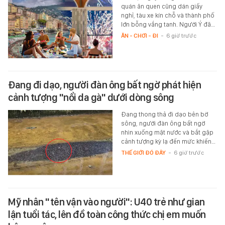
quán ăn quen cũng dán giấy
nghỉ, tàu xe kín chỗ và thành phố
lớn bỗng vắng tanh. Người Ý đã…
ĂN - CHƠI - ĐI
-
6 giờ trước
Đang đi dạo, người đàn ông bất ngờ phát hiện
cảnh tượng "nổi da gà" dưới dòng sông
Đang thong thả đi dạo bên bờ
sông, người đàn ông bất ngờ
nhìn xuống mặt nước và bắt gặp
cảnh tượng kỳ lạ đến mức khiến…
THẾ GIỚI ĐÓ ĐÂY
-
6 giờ trước
Mỹ nhân "tên vận vào người": U40 trẻ như gian
lận tuổi tác, lên đồ toàn công thức chị em muốn