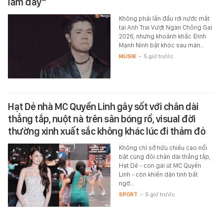
lắm đấy"
Không phải lần đầu rơi nước mắt
tại Anh Trai Vượt Ngàn Chông Gai
2026, nhưng khoảnh khắc Đinh
Mạnh Ninh bật khóc sau màn…
MUSIK
-
5 giờ trước
Hạt Dẻ nhà MC Quyền Linh gây sốt với chân dài
thẳng tắp, nuột nà trên sân bóng rổ, visual đời
thường xinh xuất sắc không khác lúc đi thảm đỏ
Không chỉ sở hữu chiều cao nổi
bật cùng đôi chân dài thẳng tắp,
Hạt Dẻ - con gái út MC Quyền
Linh - còn khiến dân tình bất
ngờ…
SPORT
-
5 giờ trước