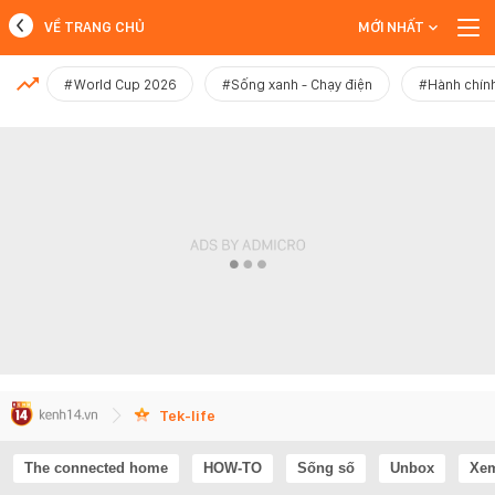
VỀ TRANG CHỦ
MỚI NHẤT
MỚI NHẤT
#World Cup 2026
#Sống xanh - Chạy điện
#Hành chính
Xem thêm
Tek-life
The connected home
HOW-TO
Sống số
Unbox
Xem