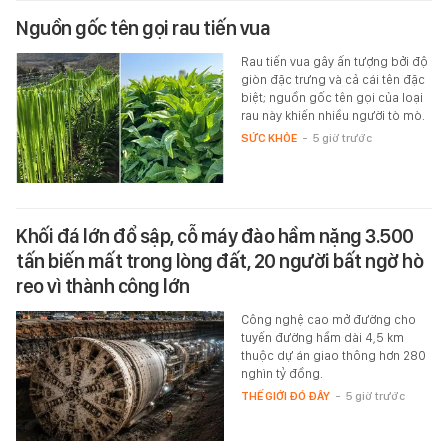
Nguồn gốc tên gọi rau tiến vua
Rau tiến vua gây ấn tượng bởi độ
giòn đặc trưng và cả cái tên đặc
biệt; nguồn gốc tên gọi của loại
rau này khiến nhiều người tò mò.
SỨC KHỎE
-
5 giờ trước
Khối đá lớn đổ sập, cỗ máy đào hầm nặng 3.500
tấn biến mất trong lòng đất, 20 người bất ngờ hò
reo vì thành công lớn
Công nghệ cao mở đường cho
tuyến đường hầm dài 4,5 km
thuộc dự án giao thông hơn 280
nghìn tỷ đồng.
THẾ GIỚI ĐÓ ĐÂY
-
5 giờ trước