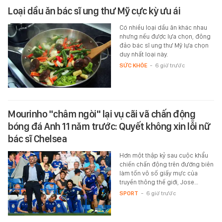
Loại dầu ăn bác sĩ ung thư Mỹ cực kỳ ưu ái
Có nhiều loại dầu ăn khác nhau
nhưng nếu được lựa chọn, đông
đảo bác sĩ ung thư Mỹ lựa chọn
duy nhất loại này.
SỨC KHỎE
-
6 giờ trước
Mourinho "châm ngòi" lại vụ cãi vã chấn động
bóng đá Anh 11 năm trước: Quyết không xin lỗi nữ
bác sĩ Chelsea
Hơn một thập kỷ sau cuộc khẩu
chiến chấn động trên đường biên
làm tốn vô số giấy mực của
truyền thông thế giới, Jose…
SPORT
-
6 giờ trước