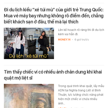
Đi du lịch kiểu “xé túi mù” của giới trẻ Trung Quốc:
Mua vé máy bay nhưng không rõ điểm đến, chẳng
biết khách sạn ở đâu, thế mà lại thích
Lên kế hoạch rõ ràng thì đi du lịch
kém vui hẳn đi.
MONEY.14
-
6 giờ trước
Tìm thấy chiếc ví có nhiều ảnh chân dung khi khai
quật mộ liệt sĩ
Trong quá trình khai quật, lấy mẫu
ADN tại Nghĩa trang Liệt sĩ Bình
Thuận, lực lượng chức năng phát
hiện một chiếc ví chứa nhiều
ảnh…