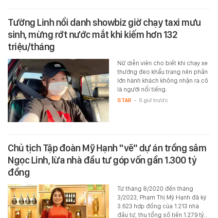
Tường Linh nổi danh showbiz giờ chạy taxi mưu
sinh, mừng rớt nước mắt khi kiếm hơn 132
triệu/tháng
Nữ diễn viên cho biết khi chạy xe
thường đeo khẩu trang nên phần
lớn hành khách không nhận ra cô
là người nổi tiếng.
STAR
-
5 giờ trước
Chủ tịch Tập đoàn Mỹ Hạnh "vẽ" dự án trồng sâm
Ngọc Linh, lừa nhà đầu tư góp vốn gần 1.300 tỷ
đồng
Từ tháng 8/2020 đến tháng
3/2023, Phạm Thị Mỹ Hạnh đã ký
3.623 hợp đồng của 1.213 nhà
đầu tư, thu tổng số tiền 1.279 tỷ…