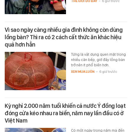
THẾ GIỚI ĐÓ ĐÂY
-
6 giờ trước
Vì sao ngày càng nhiều gia đình không còn dùng
lồng bàn? Thì ra có 2 cách cất thức ăn khác hiệu
quả hơn hẳn
Từng là vật dụng quen mặt trong
nhiều căn bếp, giờ đây lồng bàn
trở nên ít phổ biến hơn.
XEM MUA LUÔN
-
6 giờ trước
Kỳ nghỉ 2.000 năm tuổi khiến cả nước Ý đồng loạt
đóng cửa kéo nhau ra biển, năm nay lần đầu có ở
Việt Nam
Có một ngày trong năm mà đến