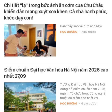
Chi tiết "lạ" trong bức ảnh ăn cơm của Chu Châu
khiến dân mạng xuýt xoa khen: Cả nhà hạnh phúc,
khéo dạy con!
Bạn thấy sao về bức ảnh này?
HỌC ĐƯỜNG
-
7 giờ trước
Điểm chuẩn Đại học Văn hóa Hà Nội năm 2026 cao
nhất 27,09
Trường Đại học Văn hóa Hà Nội
công bố điểm chuẩn năm 2026,
ngành Tổ chức hoạt động nghệ
thuật có điểm cao nhất với…
HỌC ĐƯỜNG
-
6 giờ trước