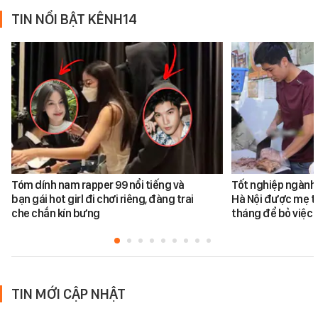
TIN NỔI BẬT KÊNH14
Tóm dính nam rapper 99 nổi tiếng và
Tốt nghiệp ngành 
bạn gái hot girl đi chơi riêng, đàng trai
Hà Nội được mẹ tr
che chắn kín bưng
tháng để bỏ việc 
TIN MỚI CẬP NHẬT