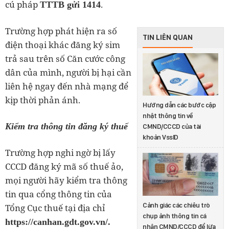
cú pháp
.
TTTB gửi 1414
Trường hợp phát hiện ra số
TIN LIÊN QUAN
điện thoại khác đăng ký sim
trả sau trên số Căn cước công
dân của mình, người bị hại cần
liên hệ ngay đến nhà mạng để
kịp thời phản ánh.
Hướng dẫn các bước cập
nhật thông tin về
Kiểm tra thông tin đăng ký thuế
CMND/CCCD của tài
khoản VssID
Trường hợp nghi ngờ bị lấy
CCCD đăng ký mã số thuế ảo,
mọi người hãy kiểm tra thông
tin qua cổng thông tin của
Cảnh giác các chiêu trò
Tổng Cục thuế tại địa chỉ
chụp ảnh thông tin cá
https://canhan.gdt.gov.vn/.
nhân CMND/CCCD để lừa