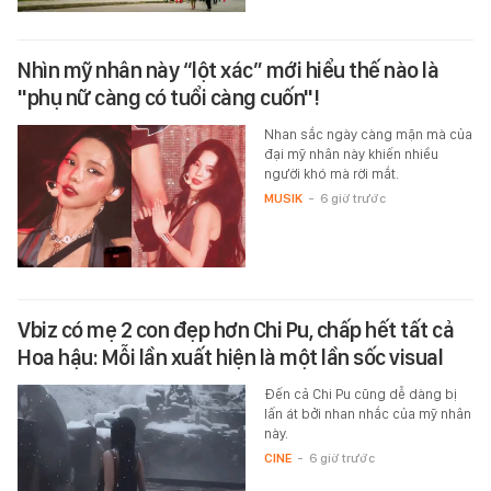
Nhìn mỹ nhân này “lột xác” mới hiểu thế nào là
"phụ nữ càng có tuổi càng cuốn"!
Nhan sắc ngày càng mặn mà của
đại mỹ nhân này khiến nhiều
người khó mà rời mắt.
MUSIK
-
6 giờ trước
Vbiz có mẹ 2 con đẹp hơn Chi Pu, chấp hết tất cả
Hoa hậu: Mỗi lần xuất hiện là một lần sốc visual
Đến cả Chi Pu cũng dễ dàng bị
lấn át bởi nhan nhắc của mỹ nhân
này.
CINE
-
6 giờ trước