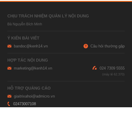
CHỊU TRÁCH NHIỆM QUẢN LÝ NỘI DUNG
Bà Nguyễn Bích Minh
Ý KIẾN BÀI VIẾT
bandoc@kenh14.vn
Câu hỏi thường gặp
HỢP TÁC NỘI DUNG
marketing@kenh14.vn
024 7309 5555
HỖ TRỢ QUẢNG CÁO
giaitrixahoi@admicro.vn
02473007108
TRỤ SỞ HÀ NỘI
Tầng 21, Tòa nhà Center Building, Hapulico Complex, Số 01, phố
Nguyễn Huy Tưởng, phường Thanh Xuân, thành phố Hà Nội