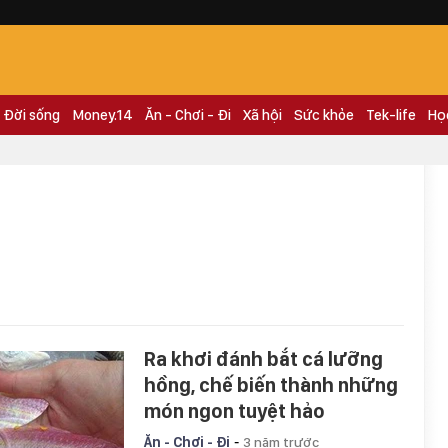
Đời sống
Money.14
Ăn - Chơi - Đi
Xã hội
Sức khỏe
Tek-life
Họ
Ra khơi đánh bắt cá lưỡng
hồng, chế biến thành những
món ngon tuyệt hảo
-
Ăn - Chơi - Đi
3 năm trước