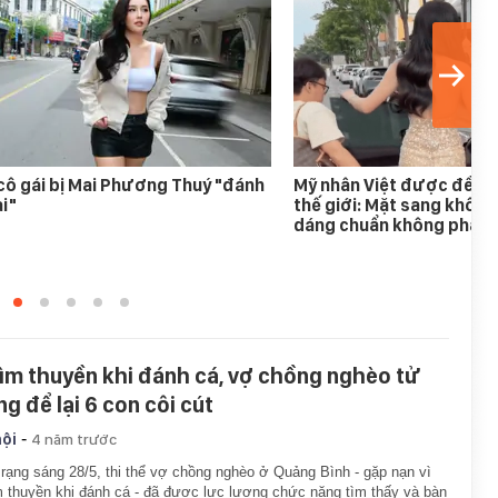
cô gái bị Mai Phương Thuý "đánh
Mỹ nhân Việt được đề cử
i"
thế giới: Mặt sang không
dáng chuẩn không phải 
ìm thuyền khi đánh cá, vợ chồng nghèo tử
ng để lại 6 con côi cút
-
hội
4 năm trước
rạng sáng 28/5, thi thể vợ chồng nghèo ở Quảng Bình - gặp nạn vì
 thuyền khi đánh cá - đã được lực lượng chức năng tìm thấy và bàn