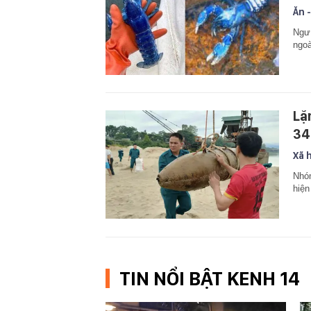
Ăn -
Ngư
ngoà
Lặ
34
Xã 
Nhóm
hiện
TIN NỔI BẬT KENH 14