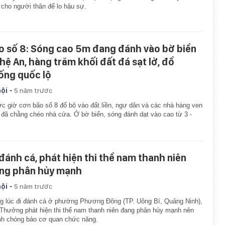
 cho người thân để lo hậu sự.
o số 8: Sóng cao 5m đang đánh vào bờ biển
hệ An, hàng trăm khối đất đá sạt lở, đổ
ống quốc lộ
-
hội
5 năm trước
c giờ cơn bão số 8 đổ bộ vào đất liền, ngư dân và các nhà hàng ven
 đã chằng chéo nhà cửa. Ở bờ biển, sóng đánh dạt vào cao từ 3 -
 đánh cá, phát hiện thi thể nam thanh niên
ng phân hủy mạnh
-
hội
5 năm trước
g lúc đi đánh cá ở phường Phương Đông (TP. Uông Bí, Quảng Ninh),
Thưởng phát hiện thi thể nam thanh niên đang phân hủy mạnh nên
h chóng báo cơ quan chức năng.