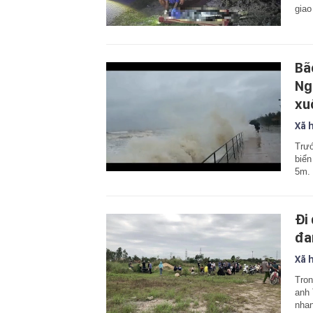
giao
Bã
Ng
xu
Xã 
Trướ
biển
5m.
Đi
đa
Xã 
Tron
anh 
nhan