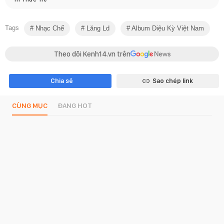
Tags
Nhạc Chế
Lăng Ld
Album Diệu Kỳ Việt Nam
Theo dõi Kenh14.vn trên
Chia sẻ
Sao chép link
CÙNG MỤC
ĐANG HOT