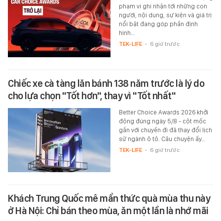
phạm vi ghi nhận tới những con
người, nội dung, sự kiện và giá trị
nổi bật đang góp phần định
hình…
TEK-LIFE
-
6 giờ trước
Chiếc xe cà tàng lăn bánh 138 năm trước là lý do
cho lựa chọn "Tốt hơn", thay vì "Tốt nhất"
Better Choice Awards 2026 khởi
động đúng ngày 5/8 - cột mốc
gắn với chuyến đi đã thay đổi lịch
sử ngành ô tô. Câu chuyện ấy…
TEK-LIFE
-
6 giờ trước
Khách Trung Quốc mê mẩn thức quà mùa thu này
ở Hà Nội: Chỉ bán theo mùa, ăn một lần là nhớ mãi