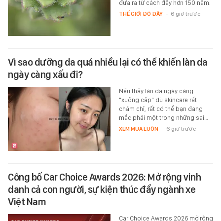
đưa ra từ cách đây hơn 150 năm.
THẾ GIỚI ĐÓ ĐÂY
-
6 giờ trước
Vì sao dưỡng da quá nhiều lại có thể khiến làn da
ngày càng xấu đi?
Nếu thấy làn da ngày càng
"xuống cấp" dù skincare rất
chăm chỉ, rất có thể bạn đang
mắc phải một trong những sai…
XEM MUA LUÔN
-
6 giờ trước
Công bố Car Choice Awards 2026: Mở rộng vinh
danh cả con người, sự kiện thúc đẩy ngành xe
Việt Nam
Car Choice Awards 2026 mở rộng