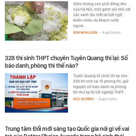
Giữa những con phố đông đúc
của Hà Nội, một gánh xôi nhỏ với
sắc xanh dịu mắt lại bất ngờ
khiến nhiều du khách nước
ngoài…
XEM MUA LUÔN
-
6 giờ trước
328 thí sinh THPT chuyên Tuyên Quang thi lại: Số
báo danh, phòng thi thế nào?
Tuyên Quang tổ chức thi lại cho
328 thí sinh tại 15 phòng thi, giữ
nguyên số báo danh và phòng
thi như kỳ thi tốt nghiệp THPT…
HỌC ĐƯỜNG
-
6 giờ trước
Trung tâm Đổi mới sáng tạo Quốc gia nói gì về vai