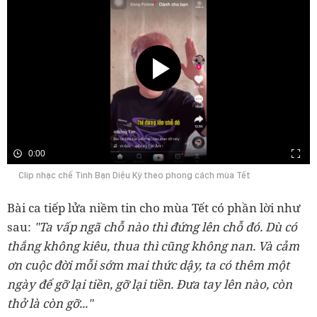
0:00
Clip nhạc chế Tình Bạn Diệu Kỳ theo phong cách mùa Tết
Bài ca tiếp lửa niềm tin cho mùa Tết có phần lời như
sau:
"Ta vấp ngã chỗ nào thì đứng lên chỗ đó. Dù có
thắng không kiêu, thua thì cũng không nan. Và cảm
ơn cuộc đời mỗi sớm mai thức dậy, ta có thêm một
ngày để gỡ lại tiền, gỡ lại tiền. Đưa tay lên nào, còn
thở là còn gỡ..."