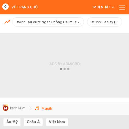
VỀ TRANG CHỦ
MỚI NHẤT
MỚI NHẤT
#Anh Trai Vượt Ngàn Chông Gai mùa 2
#Tinh Hà Say Hi
Xem thêm
Musik
Âu Mỹ
Châu Á
Việt Nam