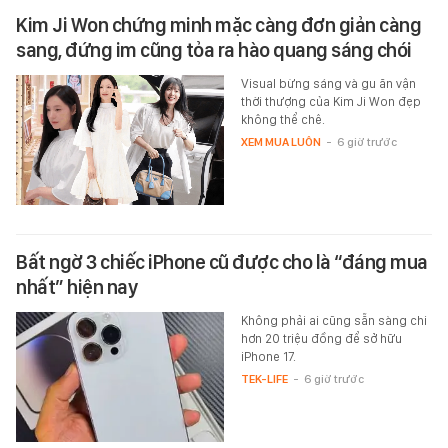
Kim Ji Won chứng minh mặc càng đơn giản càng
sang, đứng im cũng tỏa ra hào quang sáng chói
Visual bừng sáng và gu ăn vận
thời thượng của Kim Ji Won đẹp
không thể chê.
XEM MUA LUÔN
-
6 giờ trước
Bất ngờ 3 chiếc iPhone cũ được cho là “đáng mua
nhất” hiện nay
Không phải ai cũng sẵn sàng chi
hơn 20 triệu đồng để sở hữu
iPhone 17.
TEK-LIFE
-
6 giờ trước