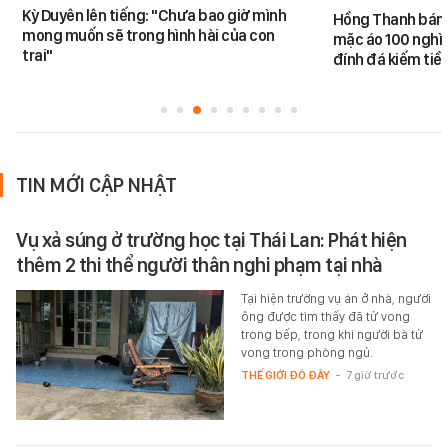
Kỳ Duyên lên tiếng: "Chưa bao giờ mình
Hồng Thanh bán h
mong muốn sẽ trong hình hài của con
mặc áo 100 nghìn
trai"
đính đá kiếm tiề
TIN MỚI CẬP NHẬT
Vụ xả súng ở trường học tại Thái Lan: Phát hiện
thêm 2 thi thể người thân nghi phạm tại nhà
Tại hiện trường vụ án ở nhà, người
ông được tìm thấy đã tử vong
trong bếp, trong khi người bà tử
vong trong phòng ngủ.
THẾ GIỚI ĐÓ ĐÂY
-
7 giờ trước