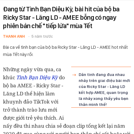
Đang từ Tình Bạn Diệu Kỳ, bài hit của bộ ba
Ricky Star - Lăng LD - AMEE bỗng có ngay
phiên bản chế "tiếp lửa" mùa Tết
THANH ANH
5 năm trước
Bài ca về tình bạn của bộ ba Ricky Star - Lăng LD - AMEE hot nhất
mùa Tết này rồi.
Những ngày vừa qua, ca
Dân tình đang đua nhau
khúc
Tình Bạn Diệu Kỳ
do
nhảy trên giai điệu bài mới
bộ ba AMEE - Ricky Star -
của Ricky Star - Lăng LD
Lăng LD thể hiện làm
kết hợp AMEE, quan trọng
là nhảy xong thấy yêu bạn
khuynh đảo TikTok với
thân mình thế!
trở thành trào lưu mới
được giới trẻ yêu thích. Ai
nấy đều thi nhau chia sẻ đoạn clip tổng kết lại năm
2020 đã qua cùng với người bạn thân chí cốt hoặc với