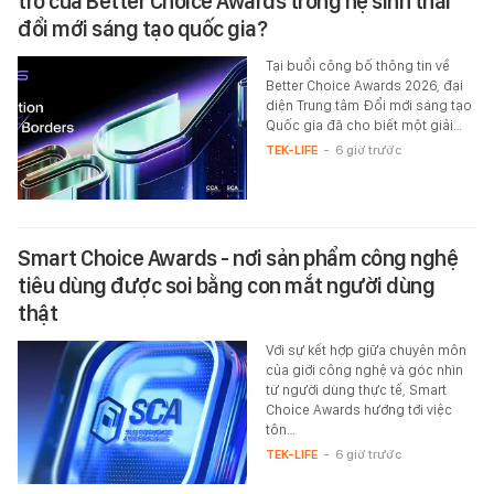
trò của Better Choice Awards trong hệ sinh thái
đổi mới sáng tạo quốc gia?
Tại buổi công bố thông tin về
Better Choice Awards 2026, đại
diện Trung tâm Đổi mới sáng tạo
Quốc gia đã cho biết một giải…
TEK-LIFE
-
6 giờ trước
Smart Choice Awards - nơi sản phẩm công nghệ
tiêu dùng được soi bằng con mắt người dùng
thật
Với sự kết hợp giữa chuyên môn
của giới công nghệ và góc nhìn
từ người dùng thực tế, Smart
Choice Awards hướng tới việc
tôn…
TEK-LIFE
-
6 giờ trước