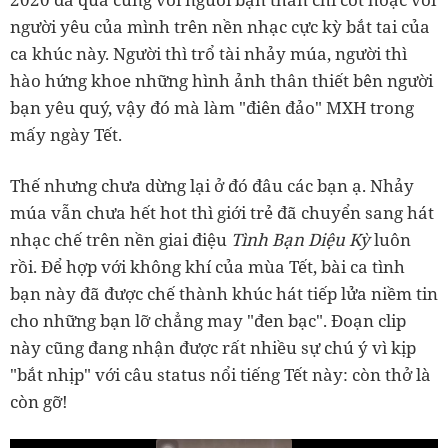
người yêu của mình trên nền nhạc cực kỳ bắt tai của
ca khúc này. Người thì trổ tài nhảy múa, người thì
hào hứng khoe những hình ảnh thân thiết bên người
bạn yêu quý, vậy đó mà làm "điên đảo" MXH trong
mấy ngày Tết.
Thế nhưng chưa dừng lại ở đó đâu các bạn ạ. Nhảy
múa vẫn chưa hết hot thì giới trẻ đã chuyển sang hát
nhạc chế trên nền giai điệu
Tình Bạn Diệu Kỳ
luôn
rồi. Để hợp với không khí của mùa Tết, bài ca tình
bạn này đã được chế thành khúc hát tiếp lửa niềm tin
cho những bạn lỡ chẳng may "đen bạc". Đoạn clip
này cũng đang nhận được rất nhiều sự chú ý vì kịp
"bắt nhịp" với câu status nổi tiếng Tết này: còn thở là
còn gỡ!