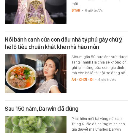
mắt.
STAR
-
6 giờ trước
Nồi bánh canh của con dâu nhà tỷ phú gây chú ý,
hé lộ tiêu chuẩn khắt khe nhà hào môn
Album gần 50 bức ảnh vừa được
Tăng Thanh Hà chia sẻ không chỉ
ghi lại những bữa cơm gia đình
mà còn hé lộ tài nội trợ đáng nể…
ĂN - CHƠI - ĐI
-
6 giờ trước
Sau 150 năm, Darwin đã đúng
Phát hiện mới tại vùng núi cao
Trung Quốc đã chứng minh cho
giả thuyết mà Charles Darwin