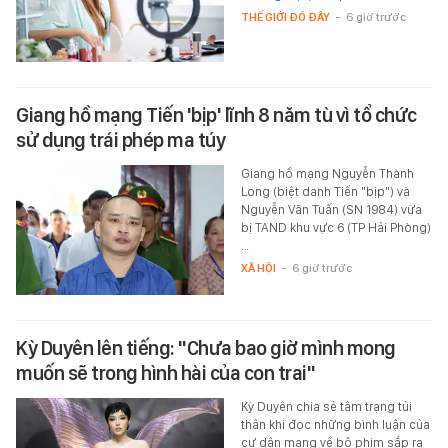
THẾ GIỚI ĐÓ ĐÂY
-
6 giờ trước
Giang hồ mạng Tiến 'bịp' lĩnh 8 năm tù vì tổ chức
sử dụng trái phép ma túy
Giang hồ mạng Nguyễn Thành
Long (biệt danh Tiến "bịp") và
Nguyễn Văn Tuấn (SN 1984) vừa
bị TAND khu vực 6 (TP Hải Phòng)
…
XÃ HỘI
-
6 giờ trước
Kỳ Duyên lên tiếng: "Chưa bao giờ mình mong
muốn sẽ trong hình hài của con trai"
Kỳ Duyên chia sẻ tâm trạng tủi
thân khi đọc những bình luận của
cư dân mạng về bộ phim sắp ra