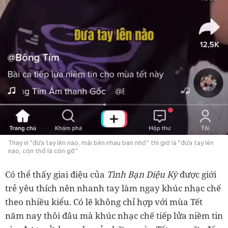
Thay vì "đưa tay lên nào, mãi bên nhau bạn nhớ" thì giờ là "đưa tay lên
nào, còn thở là còn gỡ"
Có thể thấy giai điệu của
Tình Bạn Diệu Kỳ
được giới
trẻ yêu thích nên nhanh tay làm ngay khúc nhạc chế
theo nhiều kiểu. Có lẽ không chỉ hợp với mùa Tết
năm nay thôi đâu mà khúc nhạc chế tiếp lửa niềm tin