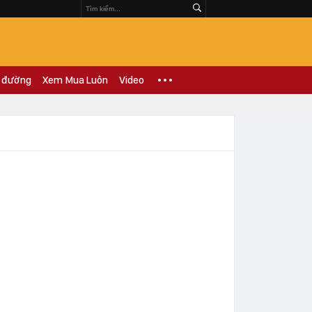
 đường
Xem Mua Luôn
Video