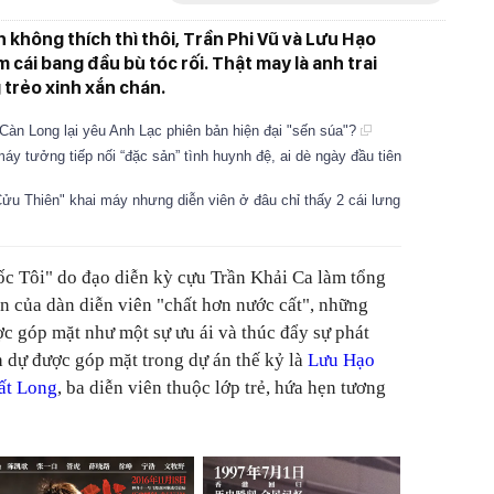
 không thích thì thôi, Trần Phi Vũ và Lưu Hạo
 cái bang đầu bù tóc rối. Thật may là anh trai
 trẻo xinh xắn chán.
Càn Long lại yêu Anh Lạc phiên bản hiện đại "sến súa"?
 tưởng tiếp nối “đặc sản” tình huynh đệ, ai dè ngày đầu tiên
u Thiên" khai máy nhưng diễn viên ở đâu chỉ thấy 2 cái lưng
c Tôi" do đạo diễn kỳ cựu Trần Khải Ca làm tổng
ện của dàn diễn viên "chất hơn nước cất", những
ợc góp mặt như một sự ưu ái và thúc đẩy sự phát
nh dự được góp mặt trong dự án thế kỷ là
Lưu Hạo
ất Long
, ba diễn viên thuộc lớp trẻ, hứa hẹn tương