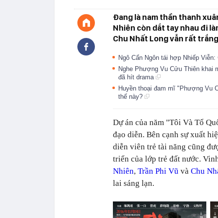
Đang là nam thần thanh xuân
Nhiên còn dắt tay nhau đi làm
Chu Nhất Long vẫn rất trắng
Ngô Cẩn Ngôn tái hợp Nhiếp Viễn: 
Nghe Phượng Vu Cửu Thiên khai máy
đã hít drama
Huyền thoại đam mĩ "Phượng Vu Cử
thế này?
Dự án của năm "Tôi Và Tổ Quố
đạo diễn. Bên cạnh sự xuất hi
diễn viên trẻ tài năng cũng đư
triển của lớp trẻ đất nước. Vi
Nhiên
,
Trần Phi Vũ
và
Chu Nh
lai sáng lạn.