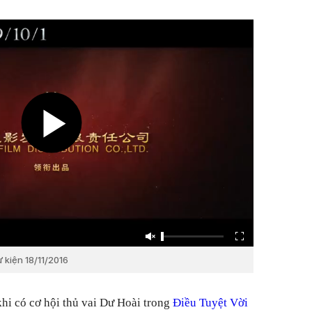
ự kiện 18/11/2016
hi có cơ hội thủ vai Dư Hoài trong
Điều Tuyệt Vời