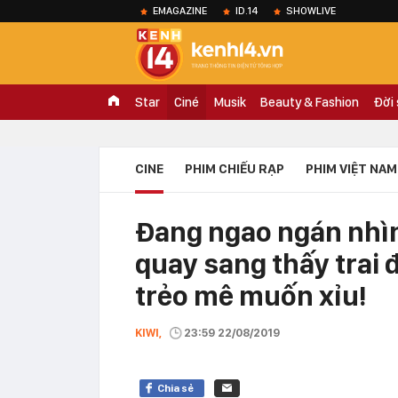
EMAGAZINE
ID.14
SHOWLIVE
Star
Ciné
Musik
Beauty & Fashion
Đời
CINE
PHIM CHIẾU RẠP
PHIM VIỆT NAM
Đang ngao ngán nhìn
quay sang thấy trai
trẻo mê muốn xỉu!
KIWI,
23:59 22/08/2019
Chia sẻ