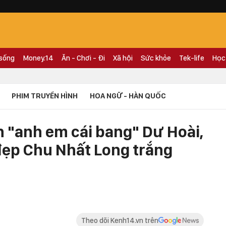
 sống
Money.14
Ăn - Chơi - Đi
Xã hội
Sức khỏe
Tek-life
Học
PHIM TRUYỀN HÌNH
HOA NGỮ - HÀN QUỐC
 "anh em cái bang" Dư Hoài,
 đẹp Chu Nhất Long trắng
Theo dõi Kenh14.vn trên