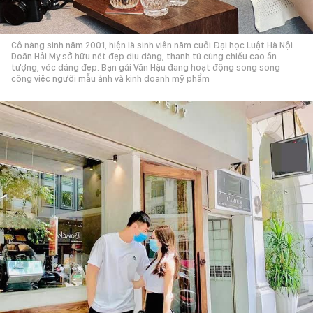
Cô nàng sinh năm 2001, hiện là sinh viên năm cuối Đại học Luật Hà Nội.
Doãn Hải My sở hữu nét đẹp dịu dàng, thanh tú cùng chiều cao ấn
tượng, vóc dáng đẹp. Bạn gái Văn Hậu đang hoạt động song song
công việc người mẫu ảnh và kinh doanh mỹ phẩm