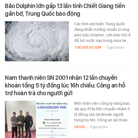
Bão Dolphin lớn gấp 13 lần tỉnh Chiết Giang tiến
gần bờ, Trung Quốc báo động
Các tỉnh ven biển Trung Quốc
đang khẩn trương chuẩn bị ứng
phó bão Dolphin, cơn bão thứ 4
đổ bộ nước này trong mùa hè…
THẾ GIỚI ĐÓ ĐÂY
-
7 giờ trước
Nam thanh niên SN 2001 nhận 12 lần chuyển
khoản tổng 5 tỷ đồng lúc 16h chiều: Công an hỗ
trợ hoàn trả cho người gửi
Một nhân viên công ty vàng bạc,
đá quý ở Hà Nội chuyển nhầm 5
tỷ đồng vào tài khoản người
trùng họ tên. Công an xã Hoàn…
XÃ HỘI
-
7 giờ trước