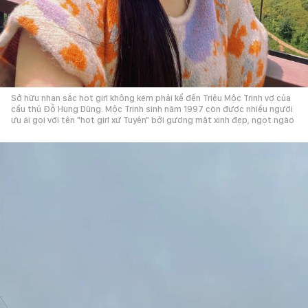
Sở hữu nhan sắc hot girl không kém phải kể đến Triệu Mộc Trinh vợ của
cầu thủ Đỗ Hùng Dũng. Mộc Trinh sinh năm 1997 còn được nhiều người
ưu ái gọi với tên "hot girl xứ Tuyên" bởi gương mặt xinh đẹp, ngọt ngào