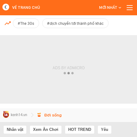
VỀ TRANG CHỦ
MỚI NHẤT
MỚI NHẤT
#The 30s
#dịch chuyển tới thành phố khác
Xem thêm
Đời sống
Nhân vật
Xem Ăn Chơi
HOT TREND
Yêu