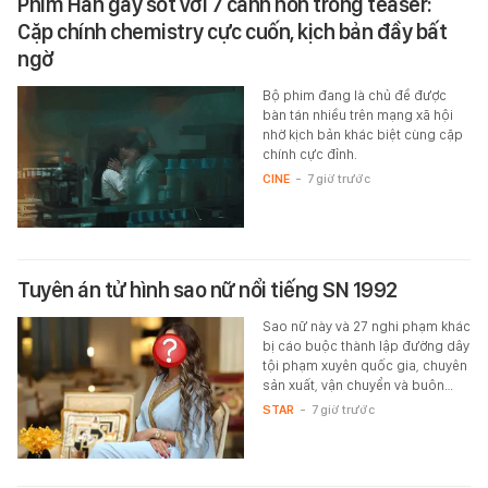
Phim Hàn gây sốt với 7 cảnh hôn trong teaser:
Cặp chính chemistry cực cuốn, kịch bản đầy bất
ngờ
Bộ phim đang là chủ đề được
bàn tán nhiều trên mạng xã hội
nhờ kịch bản khác biệt cùng cặp
chính cực đỉnh.
CINE
-
7 giờ trước
Tuyên án tử hình sao nữ nổi tiếng SN 1992
Sao nữ này và 27 nghi phạm khác
bị cáo buộc thành lập đường dây
tội phạm xuyên quốc gia, chuyên
sản xuất, vận chuyển và buôn…
STAR
-
7 giờ trước