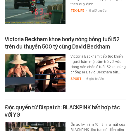
theo quy định.
TEK-LIFE
-
6 giờ trước
Victoria Beckham khoe body nóng bỏng tuổi 52
trên du thuyền 500 tỷ cùng David Beckham
Victoria Beckham tiếp tục khiến
người hâm mộ trầm trồ với vóc
dáng săn chắc ở tuổi 52 khi cùng
chồng là David Beckham tận…
SPORT
-
6 giờ trước
Độc quyền từ Dispatch: BLACKPINK bất hợp tác
với YG
Ồn ào kỷ niệm 10 năm ra mắt của
BLACKPINK tiếp tục có diễn biến