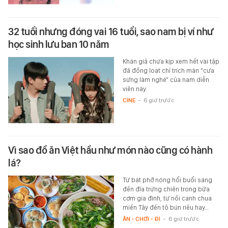
32 tuổi nhưng đóng vai 16 tuổi, sao nam bị ví như
học sinh lưu ban 10 năm
Khán giả chưa kịp xem hết vài tập
đã đồng loạt chỉ trích màn "cưa
sừng làm nghé" của nam diễn
viên này.
CINE
-
6 giờ trước
Vì sao đồ ăn Việt hầu như món nào cũng có hành
lá?
Từ bát phở nóng hổi buổi sáng
đến đĩa trứng chiên trong bữa
cơm gia đình, từ nồi canh chua
miền Tây đến tô bún riêu hay…
ĂN - CHƠI - ĐI
-
6 giờ trước