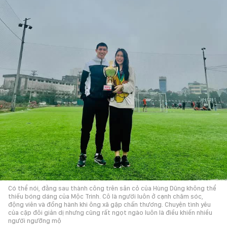
Có thể nói, đằng sau thành công trên sân cỏ của Hùng Dũng không thể
thiếu bóng dáng của Mộc Trinh. Cô là người luôn ở cạnh chăm sóc,
động viên và đồng hành khi ông xã gặp chấn thương. Chuyện tình yêu
của cặp đôi giản dị nhưng cũng rất ngọt ngào luôn là điều khiến nhiều
người ngưỡng mộ