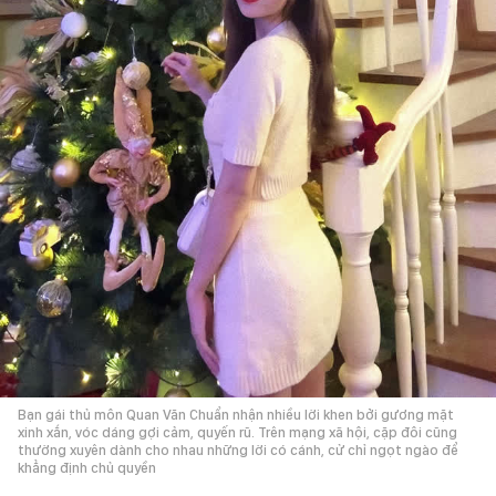
Bạn gái thủ môn Quan Văn Chuẩn nhận nhiều lời khen bởi gương mặt
xinh xắn, vóc dáng gợi cảm, quyến rũ. Trên mạng xã hội, cặp đôi cũng
thường xuyên dành cho nhau những lời có cánh, cử chỉ ngọt ngào để
khẳng định chủ quyền