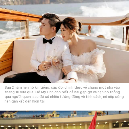
Sau 2 năm hẹn hò kín tiếng, cặp đôi chính thức về chung một nhà vào
tháng 10 vừa qua. Đỗ Mỹ Linh cho biết cả hai gặp gỡ và hẹn hò thông
qua người quen, sau đó có nhiều tương đồng về tính cách, nề nếp sống
nên gắn kết đến hiện tại