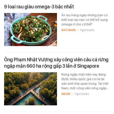
9 loại rau giàu omega-3 bậc nhất
Ăn rau hàng ngày nhưng bạn có
biết loại rau nào có thể bổ sung
omega-3 cho cơ thể?
SỨC KHỎE
-
7 giờ trước
Ông Phạm Nhật Vượng xây công viên câu cá rừng
ngập mặn 660 ha rộng gấp 3 lần ở Singapore
Rừng ngập mặn hiện nay đang
được nhiều quốc gia coi là tài
sản sinh thái quan trọng. Tại Việt
Nam, một công viên rừng ngập…
XÃ HỘI
-
7 giờ trước