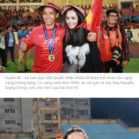
Huyền Mi - vợ tiền đạo Văn Quyết nhận nhiều lời khen bởi nhan sắc ngày
càng thăng hạng. Cô nàng sinh năm 1990, là con gái cả của ông Nguyễn
Giang Đông, cựu chủ tịch của Sài Gòn FC