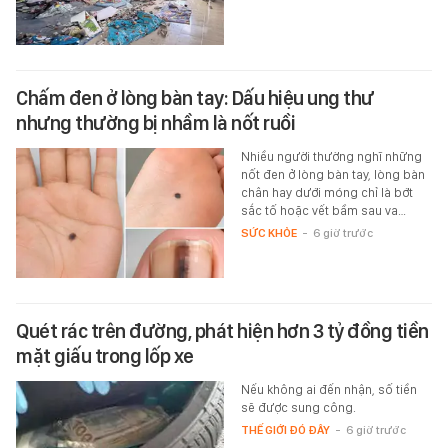
Chấm đen ở lòng bàn tay: Dấu hiệu ung thư
nhưng thường bị nhầm là nốt ruồi
Nhiều người thường nghĩ những
nốt đen ở lòng bàn tay, lòng bàn
chân hay dưới móng chỉ là bớt
sắc tố hoặc vết bầm sau va…
SỨC KHỎE
-
6 giờ trước
Quét rác trên đường, phát hiện hơn 3 tỷ đồng tiền
mặt giấu trong lốp xe
Nếu không ai đến nhận, số tiền
sẽ được sung công.
THẾ GIỚI ĐÓ ĐÂY
-
6 giờ trước