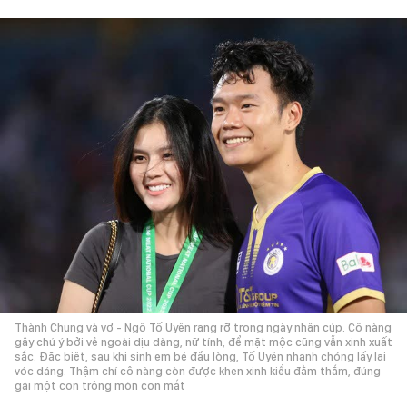
Thành Chung và vợ - Ngô Tố Uyên rạng rỡ trong ngày nhận cúp. Cô nàng
gây chú ý bởi vẻ ngoài dịu dàng, nữ tính, để mặt mộc cũng vẫn xinh xuất
sắc. Đặc biệt, sau khi sinh em bé đầu lòng, Tố Uyên nhanh chóng lấy lại
vóc dáng. Thậm chí cô nàng còn được khen xinh kiểu đằm thắm, đúng
gái một con trông mòn con mắt