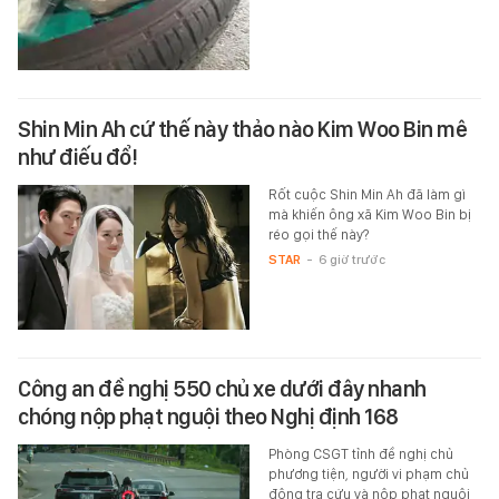
Shin Min Ah cứ thế này thảo nào Kim Woo Bin mê
như điếu đổ!
Rốt cuộc Shin Min Ah đã làm gì
mà khiến ông xã Kim Woo Bin bị
réo gọi thế này?
STAR
-
6 giờ trước
Công an đề nghị 550 chủ xe dưới đây nhanh
chóng nộp phạt nguội theo Nghị định 168
Phòng CSGT tỉnh đề nghị chủ
phương tiện, người vi phạm chủ
động tra cứu và nộp phạt nguội