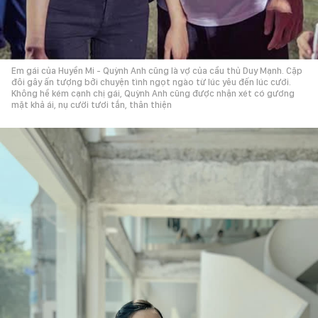
Em gái của Huyền Mi - Quỳnh Anh cũng là vợ của cầu thủ Duy Mạnh. Cặp
đôi gây ấn tượng bởi chuyện tình ngọt ngào từ lúc yêu đến lúc cưới.
Không hề kém cạnh chị gái, Quỳnh Anh cũng được nhận xét có gương
mặt khả ái, nụ cười tươi tắn, thân thiện