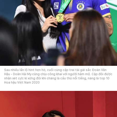
Sau nhiều lần lộ hint hẹn hò, cuối cùng cặp trai tài gái sắc Đoàn Văn
Hậu - Doãn Hải My cũng chịu công khai với người hâm mộ. Cặp đôi được
nhận xét cực kì xứng đôi khi chàng là cầu thủ nổi tiếng, nàng là top 10
Hoa hậu Việt Nam 2020