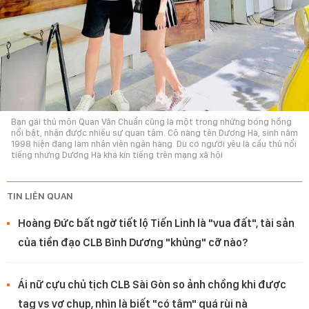
Bạn gái thủ môn Quan Văn Chuẩn cũng là một trong những bóng hồng
nổi bật, nhận được nhiều sự quan tâm. Cô nàng tên Dương Hà, sinh năm
1998 hiện đang làm nhân viên ngân hàng. Dù có người yêu là cầu thủ nổi
tiếng nhưng Dương Hà khá kín tiếng trên mạng xã hội
TIN LIÊN QUAN
Hoàng Đức bất ngờ tiết lộ Tiến Linh là "vua đất", tài sản
của tiền đạo CLB Bình Dương "khủng" cỡ nào?
Ái nữ cựu chủ tịch CLB Sài Gòn so ảnh chồng khi được
tag vs vợ chụp, nhìn là biết "có tâm" quá rùi nà