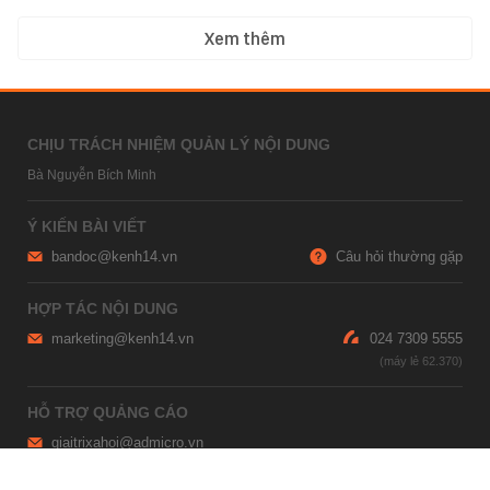
Xem thêm
CHỊU TRÁCH NHIỆM QUẢN LÝ NỘI DUNG
Bà Nguyễn Bích Minh
Ý KIẾN BÀI VIẾT
bandoc@kenh14.vn
Câu hỏi thường gặp
HỢP TÁC NỘI DUNG
marketing@kenh14.vn
024 7309 5555
HỖ TRỢ QUẢNG CÁO
giaitrixahoi@admicro.vn
02473007108