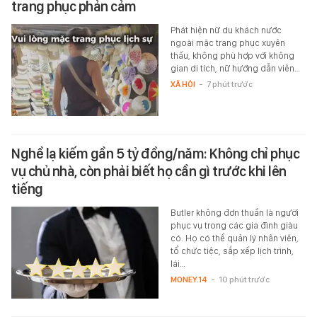
trang phục phản cảm
Phát hiện nữ du khách nước
ngoài mặc trang phục xuyên
thấu, không phù hợp với không
gian di tích, nữ hướng dẫn viên…
XÃ HỘI
-
7 phút trước
Nghề lạ kiếm gần 5 tỷ đồng/năm: Không chỉ phục
vụ chủ nhà, còn phải biết họ cần gì trước khi lên
tiếng
Butler không đơn thuần là người
phục vụ trong các gia đình giàu
có. Họ có thể quản lý nhân viên,
tổ chức tiệc, sắp xếp lịch trình,
lái…
MONEY.14
-
10 phút trước