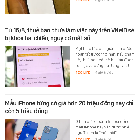
Từ 15/8, thuê bao chưa làm việc này trên VNeID sẽ
bị khóa hai chiều, nguy cơ mất số
Một thao tác đơn giản cần được
hoàn tất trước thời hạn, nếu chậm
trễ, thuê bao có thể bị gián đoạn
liên lạc và đứng trước nguy cơ…
TEK-LIFE
-
4 giờ trước
Mẫu iPhone từng có giá hơn 20 triệu đồng nay chỉ
còn 5 triệu đồng
Ở tầm giá khoảng 5 triệu đồng,
mẫu iPhone này vẫn được nhiều
người xem là “món hời”.
TEK-LIFE
-
3 giờ trước