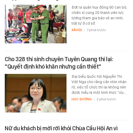
Đợt ra quân huy động 60 cán bộ,
chiến sĩ cùng 20 thành viên lực
lượng tham gia bảo vệ an ninh,
trật tự ở cơ sở.
XÃ HỘI
-
7 phút trước
Cho 328 thí sinh chuyên Tuyên Quang thi lại:
"Quyết định khó khăn nhưng cần thiết"
Đại biểu Quốc hội Nguyễn Thị
Việt Nga cho rằng cần nhìn nhận
rõ, việc tổ chức thi lại không nên
được hiểu là một hình thức “ưu…
HỌC ĐƯỜNG
-
2 phút trước
Nữ du khách bị mời rời khỏi Chùa Cầu Hội An vì