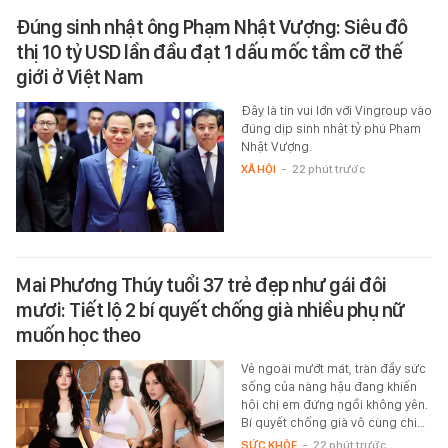
Đúng sinh nhật ông Phạm Nhật Vượng: Siêu đô
thị 10 tỷ USD lần đầu đạt 1 dấu mốc tầm cỡ thế
giới ở Việt Nam
Đây là tin vui lớn với Vingroup vào
đúng dịp sinh nhật tỷ phú Phạm
Nhật Vượng.
XÃ HỘI
-
22 phút trước
Mai Phương Thúy tuổi 37 trẻ đẹp như gái đôi
mươi: Tiết lộ 2 bí quyết chống già nhiều phụ nữ
muốn học theo
Vẻ ngoài mướt mát, tràn đầy sức
sống của nàng hậu đang khiến
hội chị em đứng ngồi không yên.
Bí quyết chống già vô cùng chi…
SỨC KHỎE
-
22 phút trước