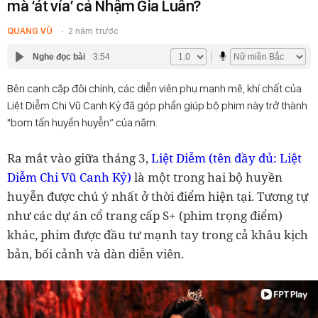
mà ‘át vía’ cả Nhậm Gia Luân?
QUANG VŨ
2 năm trước
Nghe đọc bài
3:54
Bên cạnh cặp đôi chính, các diễn viên phụ mạnh mẽ, khí chất của
Liệt Diễm Chi Vũ Canh Kỷ đã góp phần giúp bộ phim này trở thành
"bom tấn huyền huyễn” của năm.
Ra mắt vào giữa tháng 3,
Liệt Diễm (
tên đầy đủ:
Liệt
Diễm Chi Vũ Canh Kỷ
)
là một trong hai bộ huyền
huyễn được chú ý nhất ở thời điểm hiện tại. Tương tự
như các dự án cổ trang cấp S+ (phim trọng điểm)
khác, phim được đầu tư mạnh tay trong cả khâu kịch
bản, bối cảnh và dàn diễn viên.