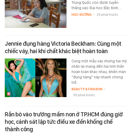
Trung Quốc còn được tuyển
thẳng vào Đại học Bắc Kinh.…
HỌC ĐƯỜNG
-
33 phút trước
Jennie đụng hàng Victoria Beckham: Cùng một
chiếc váy, hai khí chất khác biệt hoàn toàn
Cùng một mẫu váy nhưng hai mỹ
nhân lại mang đến hai tinh thần
hoàn toàn khác nhau, khiến màn
"đụng hàng" này nhanh chóng
trở…
BEAUTY & FASHION
-
30 phút trước
Rắn bò vào trường mầm non ở TP.HCM đúng giờ
học, cảnh sát lập tức điều xe đến khống chế
thành công