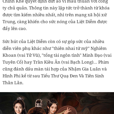
Chính Khê quyết định dứt áo vì mâu thuẫn với công
ty chủ quản. Thông tin này lập tức trở thành từ khóa
được tìm kiếm nhiều nhất, nhì trên mạng xã hội xứ
Trung, càng khiến cho sức nóng của Liệt Diễm được
đẩy lên cao.
Sức hút của Liệt Diễm còn có sự góp sức của nhiều
diễn viên phụ khác như "thiên nhai tứ mỹ" Nghiêm
Khoan (vai Tử Vũ), "tổng tài ngôn tình" Minh Đạo (vai
Tuyên Cổ) hay Trần Kiều Ân (vai Bạch Long)… Phim
cũng đánh dấu màn tái hợp của Nhậm Gia Luân và
Hình Phi kể từ sau Tiểu Thư Quạ Đen Và Tiên Sinh
Thằn Lằn.