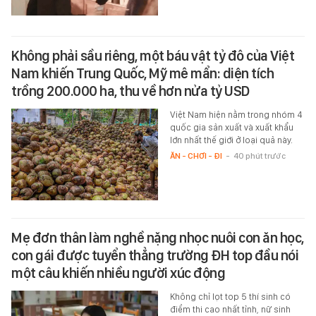
Không phải sầu riêng, một báu vật tỷ đô của Việt
Nam khiến Trung Quốc, Mỹ mê mẩn: diện tích
trồng 200.000 ha, thu về hơn nửa tỷ USD
Việt Nam hiện nằm trong nhóm 4
quốc gia sản xuất và xuất khẩu
lớn nhất thế giới ở loại quả này.
ĂN - CHƠI - ĐI
-
40 phút trước
Mẹ đơn thân làm nghề nặng nhọc nuôi con ăn học,
con gái được tuyển thẳng trường ĐH top đầu nói
một câu khiến nhiều người xúc động
Không chỉ lọt top 5 thí sinh có
điểm thi cao nhất tỉnh, nữ sinh