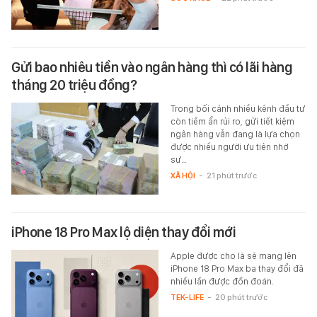
Gửi bao nhiêu tiền vào ngân hàng thì có lãi hàng
tháng 20 triệu đồng?
Trong bối cảnh nhiều kênh đầu tư
còn tiềm ẩn rủi ro, gửi tiết kiệm
ngân hàng vẫn đang là lựa chọn
được nhiều người ưu tiên nhờ
sự…
XÃ HỘI
-
21 phút trước
iPhone 18 Pro Max lộ diện thay đổi mới
Apple được cho là sẽ mang lên
iPhone 18 Pro Max ba thay đổi đã
nhiều lần được đồn đoán.
TEK-LIFE
-
20 phút trước