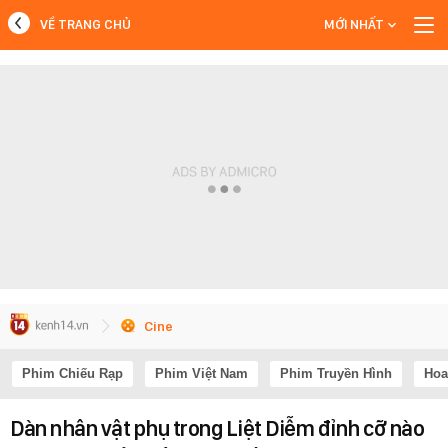
VỀ TRANG CHỦ
MỚI NHẤT
MỚI NHẤT
Xem thêm
Cine
Phim Chiếu Rạp
Phim Việt Nam
Phim Truyền Hình
Hoa
Dàn nhân vật phụ trong Liệt Diễm đỉnh cỡ nào