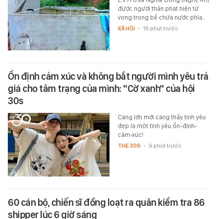
được người thân phát hiện tử
vong trong bể chứa nước phía…
XÃ HỘI
-
16 phút trước
Ổn định cảm xúc và không bắt người mình yêu trả
giá cho tâm trạng của mình: "Cờ xanh" của hội
30s
Càng lớn mới càng thấy tình yêu
đẹp là một tình yêu ổn-định-
cảm-xúc!
THE 30S
-
9 phút trước
60 cán bộ, chiến sĩ đồng loạt ra quân kiểm tra 86
shipper lúc 6 giờ sáng