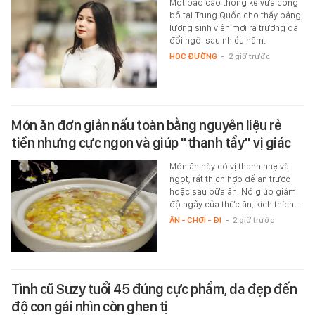
Một báo cáo thống kê vừa công
bố tại Trung Quốc cho thấy bảng
lương sinh viên mới ra trường đã
đổi ngôi sau nhiều năm.
HỌC ĐƯỜNG
-
2 giờ trước
Món ăn đơn giản nấu toàn bằng nguyên liệu rẻ
tiền nhưng cực ngon và giúp "thanh tẩy" vị giác
Món ăn này có vị thanh nhẹ và
ngọt, rất thích hợp để ăn trước
hoặc sau bữa ăn. Nó giúp giảm
độ ngấy của thức ăn, kích thích…
ĂN - CHƠI - ĐI
-
2 giờ trước
Tình cũ Suzy tuổi 45 đúng cực phẩm, da đẹp đến
độ con gái nhìn còn ghen tị