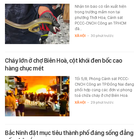
Nhận tin báo có rắn xuất hiện
trong trường mầm non tại
phường Thới Hòa, Cảnh sát
PCCC-CNCH Công an TP.HCM
đã…
XÃ HỘI
-
30 phút trước
Cháy lớn ở chợ Biên Hoà, cột khói đen bốc cao
hàng chục mét
Tối 5/8, Phòng Cảnh sát PCCC-
CNCH Công an TP.Đồng Nai đang
phối hợp cùng các đơn vị phong
toả chữa cháy ở chợ Biên Hoà.
XÃ HỘI
-
29 phút trước
Bắc Ninh đặt mục tiêu thành phố đáng sống đẳng