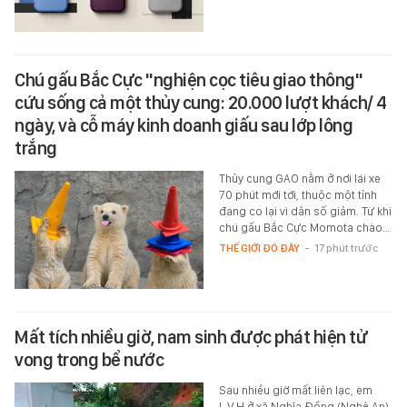
Chú gấu Bắc Cực "nghiện cọc tiêu giao thông"
cứu sống cả một thủy cung: 20.000 lượt khách/ 4
ngày, và cỗ máy kinh doanh giấu sau lớp lông
trắng
Thủy cung GAO nằm ở nơi lái xe
70 phút mới tới, thuộc một tỉnh
đang co lại vì dân số giảm. Từ khi
chú gấu Bắc Cực Momota chào…
THẾ GIỚI ĐÓ ĐÂY
-
17 phút trước
Mất tích nhiều giờ, nam sinh được phát hiện tử
vong trong bể nước
Sau nhiều giờ mất liên lạc, em
L.V.H ở xã Nghĩa Đồng (Nghệ An)