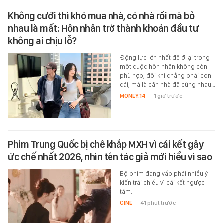
Không cưới thì khó mua nhà, có nhà rồi mà bỏ
nhau là mất: Hôn nhân trở thành khoản đầu tư
không ai chịu lỗ?
Động lực lớn nhất để ở lại trong
một cuộc hôn nhân không còn
phù hợp, đôi khi chẳng phải con
cái, mà là căn nhà đã cùng nhau…
MONEY.14
-
1 giờ trước
Phim Trung Quốc bị chê khắp MXH vì cái kết gây
ức chế nhất 2026, nhìn tên tác giả mới hiểu vì sao
Bộ phim đang vấp phải nhiều ý
kiến trái chiều vì cái kết ngược
tâm.
CINE
-
41 phút trước