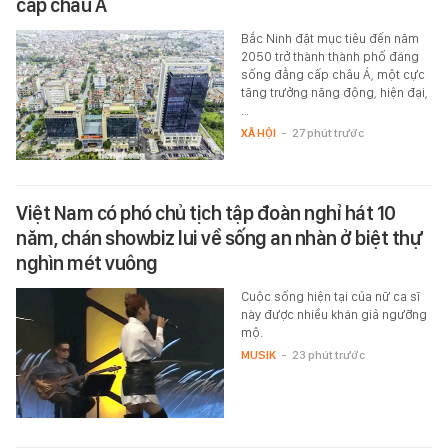
cấp châu Á
Bắc Ninh đặt mục tiêu đến năm
2050 trở thành thành phố đáng
sống đẳng cấp châu Á, một cực
tăng trưởng năng động, hiện đại,
…
XÃ HỘI
-
27 phút trước
Việt Nam có phó chủ tịch tập đoàn nghỉ hát 10
năm, chán showbiz lui về sống an nhàn ở biệt thự
nghìn mét vuông
Cuộc sống hiện tại của nữ ca sĩ
này được nhiều khán giả ngưỡng
mộ.
MUSIK
-
23 phút trước