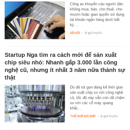
Công an khuyến cáo người dân
không mua, bán, cho thuê, cho
mượn hoặc giao quyền sử dụng
tài khoản ngân hàng dưới bất
kỳ…
XÃ HỘI
-
6 giờ trước
Startup Nga tìm ra cách mới để sản xuất
chip siêu nhỏ: Nhanh gấp 3.000 lần công
nghệ cũ, nhưng ít nhất 3 năm nữa thành sự
thật
Dù đã rút gọn đáng kể thời gian
sản xuất chip so với công nghệ
cũ, tốc độ này vẫn còn rất chậm
so với các cỗ máy quang
khắc…
THẾ GIỚI ĐÓ ĐÂY
-
6 giờ trước