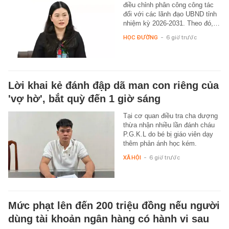
điều chỉnh phân công công tác
đối với các lãnh đạo UBND tỉnh
nhiệm kỳ 2026-2031. Theo đó,…
HỌC ĐƯỜNG
-
6 giờ trước
Lời khai kẻ đánh đập dã man con riêng của
'vợ hờ', bắt quỳ đến 1 giờ sáng
Tại cơ quan điều tra cha dượng
thừa nhận nhiều lần đánh cháu
P.G.K.L do bé bị giáo viên dạy
thêm phản ánh học kém.
XÃ HỘI
-
6 giờ trước
Mức phạt lên đến 200 triệu đồng nếu người
dùng tài khoản ngân hàng có hành vi sau