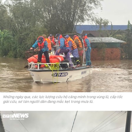
Những ngày qua, các lực lượng cứu hộ căng mình trong vùng lũ, cấp tốc
giải cứu, sơ tán người dân đang mắc kẹt trong mưa lũ.