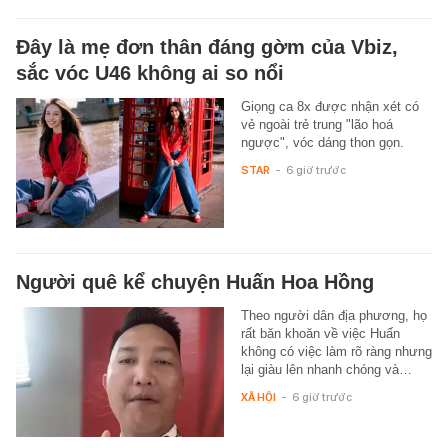
Đây là mẹ đơn thân đáng gờm của Vbiz,
sắc vóc U46 không ai so nổi
Giọng ca 8x được nhận xét có
vẻ ngoài trẻ trung "lão hoá
ngược", vóc dáng thon gọn.
STAR
-
6 giờ trước
Người quê kể chuyện Huấn Hoa Hồng
Theo người dân địa phương, họ
rất băn khoăn về việc Huấn
không có việc làm rõ ràng nhưng
lại giàu lên nhanh chóng và…
XÃ HỘI
-
6 giờ trước