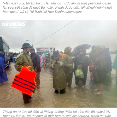
"Mấy ngày qua, tôi ẵm bà chị lên nhà cô, nước lên lút mái, phải chồng bàn
lên cao, cột võng để ngồi. Ba ngày rồi mới được cứu, tôi cứ nghĩ mình chết
hôm qua...", bà Lê Thị Trinh (xã Hoà Thịnh) nghẹn ngào.
Thông tin từ Cục đê điều và Phòng, chống thiên tai, tính đến 6h ngày 21/11,
thiên tai làm 52 người chết và mất tích tại các địa phương. Trong đó, Đắk