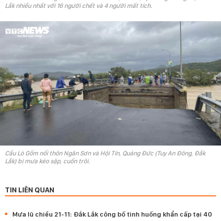
Lắk nhiều nhất với 16 người chết và 4 người mất tích.
Cầu Lò Gốm nối thôn Ngân Sơn và Hội Tín, Quảng Đức (Tuy An Đông, Đắk
Lắk) bị mưa kéo sập, cuốn trôi.
TIN LIÊN QUAN
Mưa lũ chiều 21-11: Đắk Lắk công bố tình huống khẩn cấp tại 40