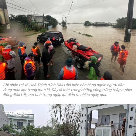
Ghi nhận tại xã Hoà Thịnh (tỉnh Đắk Lắk) hiện còn hàng nghìn người dân
đang mắc kẹt trong mưa lũ. Đây là một trong những vùng trũng thấp ở phía
Đông Đắk Lắk, nơi tình trạng ngập lụt diễn ra nhiều ngày qua.