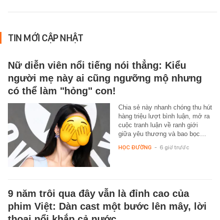
TIN MỚI CẬP NHẬT
Nữ diễn viên nổi tiếng nói thẳng: Kiểu
người mẹ này ai cũng ngưỡng mộ nhưng
có thể làm "hỏng" con!
Chia sẻ này nhanh chóng thu hút
hàng triệu lượt bình luận, mở ra
cuộc tranh luận về ranh giới
giữa yêu thương và bao bọc…
HỌC ĐƯỜNG
-
6 giờ trước
9 năm trôi qua đây vẫn là đỉnh cao của
phim Việt: Dàn cast một bước lên mây, lời
thoại nổi khắp cả nước