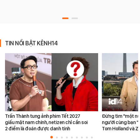
TIN NỔI BẬT KÊNH14
Trấn Thành tung ảnh phim Tết 2027
Đừng tìm "một nử
giấu mặt nam chính, netizen chỉ cần soi
người cùng bạn "
2 điểm là đoán được danh tính
Tom Holland và Z