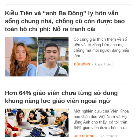
Kiều Tiên và “anh Ba Đông” ly hôn vẫn
sống chung nhà, chồng cũ còn được bao
toàn bộ chi phí: Nổ ra tranh cãi
Cô cũng giải thích thêm về số
tiền vài tỷ đồng hứa cho mẹ
chồng mà mọi người đang hiểu
lầm.
ĐỜI SỐNG
-
6 giờ trước
Hơn 64% giáo viên chưa từng sử dụng
khung năng lực giáo viên ngoại ngữ
Một nghiên cứu của Viện Khoa
học Giáo dục Việt Nam và Hội
đồng Anh cho thấy, có tới trên
64% giáo viên được hỏi chưa…
HỌC ĐƯỜNG
-
6 giờ trước