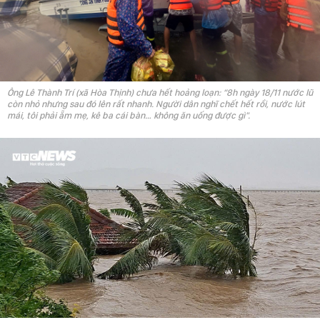
Ông Lê Thành Trí (xã Hòa Thịnh) chưa hết hoảng loạn: “8h ngày 18/11 nước lũ
còn nhỏ nhưng sau đó lên rất nhanh. Người dân nghĩ chết hết rồi, nước lút
mái, tôi phải ẵm mẹ, kê ba cái bàn… không ăn uống được gì".