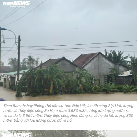
Theo Ban chỉ huy Phòng thủ dân sự tỉnh Đắk Lắk, lúc 6h sáng 21/11 lưu lượng
nước về thủy điện sông Ba Hạ ở mức 3.580 m3/s; tổng lưu lượng nước xả
về hạ du là 3.564 m3/s. Thủy điện sông Hinh đang xả về hạ du lưu lượng 830
m3/s, bằng với lưu lượng nước đổ về hồ.