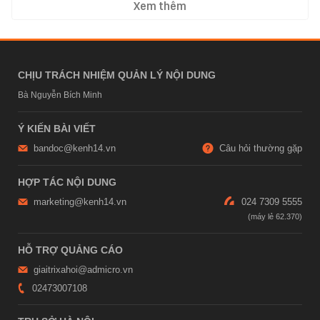
Xem thêm
CHỊU TRÁCH NHIỆM QUẢN LÝ NỘI DUNG
Bà Nguyễn Bích Minh
Ý KIẾN BÀI VIẾT
bandoc@kenh14.vn
Câu hỏi thường gặp
HỢP TÁC NỘI DUNG
marketing@kenh14.vn
024 7309 5555
HỖ TRỢ QUẢNG CÁO
giaitrixahoi@admicro.vn
02473007108