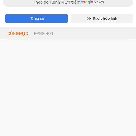
Theo dõi Kenh14.vn trên
Chia sẻ
Sao chép link
CÙNG MỤC
ĐANG HOT