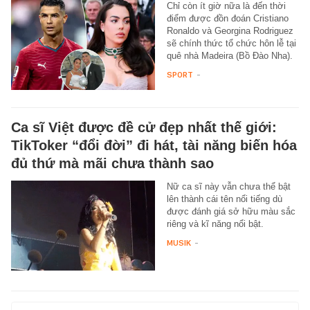
Chỉ còn ít giờ nữa là đến thời
điểm được đồn đoán Cristiano
Ronaldo và Georgina Rodriguez
sẽ chính thức tổ chức hôn lễ tại
quê nhà Madeira (Bồ Đào Nha).
SPORT
-
Ca sĩ Việt được đề cử đẹp nhất thế giới:
TikToker “đổi đời” đi hát, tài năng biến hóa
đủ thứ mà mãi chưa thành sao
Nữ ca sĩ này vẫn chưa thể bật
lên thành cái tên nổi tiếng dù
được đánh giá sở hữu màu sắc
riêng và kĩ năng nổi bật.
MUSIK
-