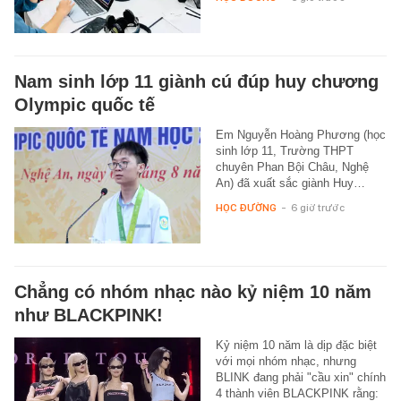
Nam sinh lớp 11 giành cú đúp huy chương
Olympic quốc tế
Em Nguyễn Hoàng Phương (học
sinh lớp 11, Trường THPT
chuyên Phan Bội Châu, Nghệ
An) đã xuất sắc giành Huy…
HỌC ĐƯỜNG
-
6 giờ trước
Chẳng có nhóm nhạc nào kỷ niệm 10 năm
như BLACKPINK!
Kỷ niệm 10 năm là dịp đặc biệt
với mọi nhóm nhạc, nhưng
BLINK đang phải "cầu xin" chính
4 thành viên BLACKPINK rằng: