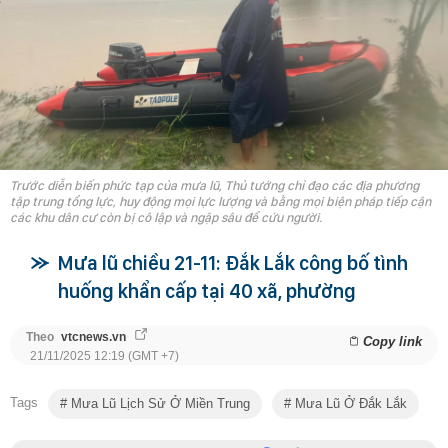
Trước diễn biến phức tạp của mưa lũ, Thủ tướng chỉ đạo các địa phương
tập trung tổng lực, huy động mọi lực lượng và bằng mọi biện pháp tiếp cận
các khu dân cư còn bị cô lập và ngập sâu để cứu người.
Mưa lũ chiều 21-11: Đắk Lắk công bố tình
huống khẩn cấp tại 40 xã, phường
Theo
vtcnews.vn
Copy link
21/11/2025 12:19 (GMT +7)
Tags
Mưa Lũ Lịch Sử Ở Miền Trung
Mưa Lũ Ở Đắk Lắk