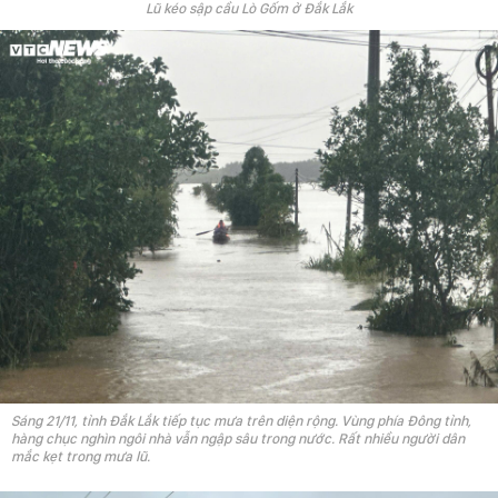
Lũ kéo sập cầu Lò Gốm ở Đắk Lắk
Sáng 21/11, tỉnh Đắk Lắk tiếp tục mưa trên diện rộng. Vùng phía Đông tỉnh,
hàng chục nghìn ngôi nhà vẫn ngập sâu trong nước. Rất nhiều người dân
mắc kẹt trong mưa lũ.