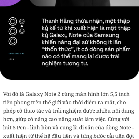
Với đó là Galaxy Note 2 cùng màn hình lớn 5,5 inch
tiên phong trên thế giới vào thời điểm ra mắt, cho
phép cô thao tác và trải nghiệm được nhiều nội dung
hơn, giúp cô nâng cao năng suất làm việc. Cùng với
bút S Pen - linh hồn và cũng là di sản của dòng Note -
xuất hiện từ thế hệ đầu tiên và từng bước cải tiến đột