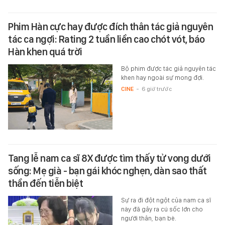
Phim Hàn cực hay được đích thân tác giả nguyên
tác ca ngợi: Rating 2 tuần liền cao chót vót, báo
Hàn khen quá trời
Bộ phim được tác giả nguyên tác
khen hay ngoài sự mong đợi.
CINE
-
6 giờ trước
Tang lễ nam ca sĩ 8X được tìm thấy tử vong dưới
sống: Mẹ già - bạn gái khóc nghẹn, dàn sao thất
thần đến tiễn biệt
Sự ra đi đột ngột của nam ca sĩ
này đã gây ra cú sốc lớn cho
người thân, bạn bè.