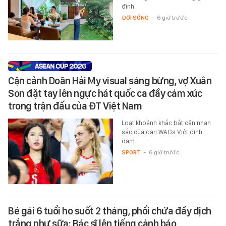
đình.
ĐỜI SỐNG
-
6 giờ trước
Cận cảnh Doãn Hải My visual sáng bừng, vợ Xuân
Son đặt tay lên ngực hát quốc ca đầy cảm xúc
trong trận đấu của ĐT Việt Nam
Loạt khoảnh khắc bắt cận nhan
sắc của dàn WAGs Việt đình
đám.
SPORT
-
6 giờ trước
Bé gái 6 tuổi ho suốt 2 tháng, phổi chứa đầy dịch
trắng như sữa: Bác sĩ lên tiếng cảnh báo