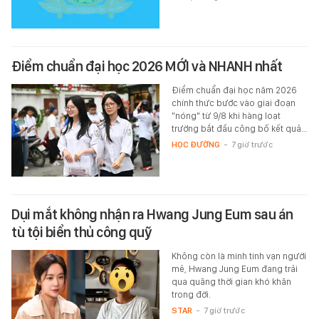
Điểm chuẩn đại học 2026 MỚI và NHANH nhất
Điểm chuẩn đại học năm 2026
chính thức bước vào giai đoạn
"nóng" từ 9/8 khi hàng loạt
trường bắt đầu công bố kết quả…
HỌC ĐƯỜNG
-
7 giờ trước
Dụi mắt không nhận ra Hwang Jung Eum sau án
tù tội biển thủ công quỹ
Không còn là minh tinh vạn người
mê, Hwang Jung Eum đang trải
qua quãng thời gian khó khăn
trong đời.
STAR
-
7 giờ trước