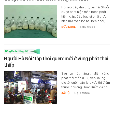
Ho kéo dài, khó thở, bé gái 6 tuổi
được phát hiện mắc bệnh phổi
hiếm gặp. Các bác sĩ phải thực
hiện rửa toàn bộ hai bên phổi,…
SỨC KHỎE
-
6 giờ trước
Người Hà Nội 'tập thói quen' mới ở vùng phát thải
thấp
Sau hơn một tháng thí điểm vùng
phát thải thấp (LEZ) vào khung
giờ tối cuối tuần, khu vực thí điểm
thuộc phường Hoàn Kiếm đã có…
XÃ HỘI
-
6 giờ trước