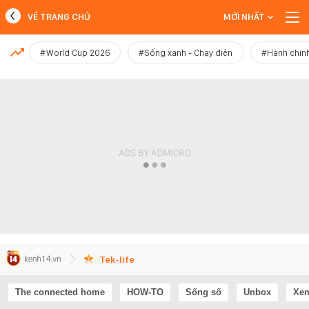
VỀ TRANG CHỦ
MỚI NHẤT
MỚI NHẤT
#World Cup 2026
#Sống xanh - Chạy điện
#Hành chính
Xem thêm
Tek-life
The connected home
HOW-TO
Sống số
Unbox
Xem