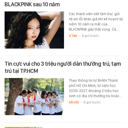
BLACKPINK sau 10 năm
Các thành viên viết tâm thư, gửi
lời xin lỗi khán giả khi kế hoạch kỷ
niệm 10 năm ra mắt của
BLACKPINK gây thất vọng. Cả…
STAR
-
6 giờ trước
Tin cực vui cho 3 triệu người dân thường trú, tạm
trú tại TP.HCM
Theo thông tin từ BHXH Thành
phố Hồ Chí Minh, từ năm học
2026–2027, khoảng 3 triệu học
sinh có địa chỉ thường trú hoặc…
XÃ HỘI
-
6 giờ trước