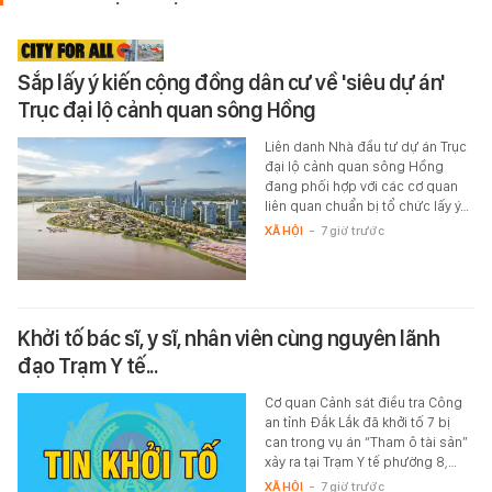
Sắp lấy ý kiến cộng đồng dân cư về 'siêu dự án'
Trục đại lộ cảnh quan sông Hồng
Liên danh Nhà đầu tư dự án Trục
đại lộ cảnh quan sông Hồng
đang phối hợp với các cơ quan
liên quan chuẩn bị tổ chức lấy ý…
XÃ HỘI
-
7 giờ trước
Khởi tố bác sĩ, y sĩ, nhân viên cùng nguyên lãnh
đạo Trạm Y tế...
Cơ quan Cảnh sát điều tra Công
an tỉnh Đắk Lắk đã khởi tố 7 bị
can trong vụ án “Tham ô tài sản”
xảy ra tại Trạm Y tế phường 8,…
XÃ HỘI
-
7 giờ trước