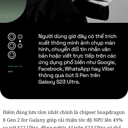
Điểm đáng lưu tâm nhất chính là chipset Snapdragon
8 Gen 2 for Galaxy giúp cải thiện tốc độ NPU lên 49%
so với S22 Ultra, đồng nghĩa AI trên S23 Ultra có thể