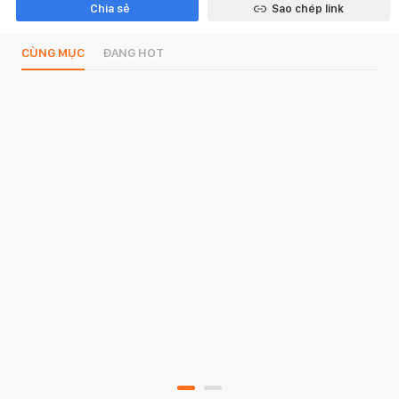
Chia sẻ
Sao chép link
CÙNG MỤC
ĐANG HOT