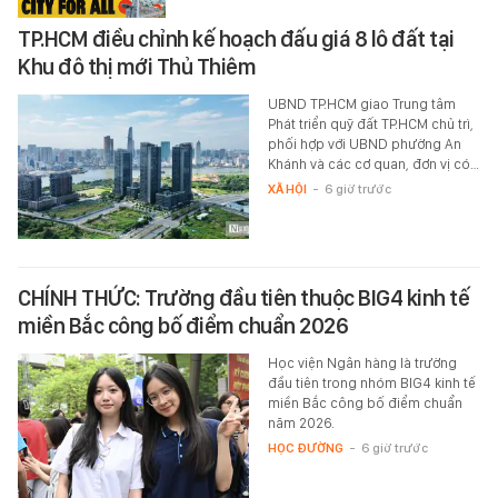
TP.HCM điều chỉnh kế hoạch đấu giá 8 lô đất tại
Khu đô thị mới Thủ Thiêm
UBND TP.HCM giao Trung tâm
Phát triển quỹ đất TP.HCM chủ trì,
phối hợp với UBND phường An
Khánh và các cơ quan, đơn vị có…
XÃ HỘI
-
6 giờ trước
CHÍNH THỨC: Trường đầu tiên thuộc BIG4 kinh tế
miền Bắc công bố điểm chuẩn 2026
Học viện Ngân hàng là trường
đầu tiên trong nhóm BIG4 kinh tế
miền Bắc công bố điểm chuẩn
năm 2026.
HỌC ĐƯỜNG
-
6 giờ trước