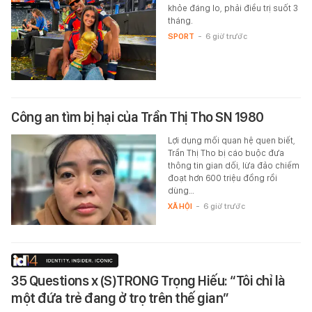
khỏe đáng lo, phải điều trị suốt 3
tháng.
SPORT
-
6 giờ trước
Công an tìm bị hại của Trần Thị Tho SN 1980
Lợi dụng mối quan hệ quen biết,
Trần Thị Tho bị cáo buộc đưa
thông tin gian dối, lừa đảo chiếm
đoạt hơn 600 triệu đồng rồi
dùng…
XÃ HỘI
-
6 giờ trước
35 Questions x (S)TRONG Trọng Hiếu: “Tôi chỉ là
một đứa trẻ đang ở trọ trên thế gian”