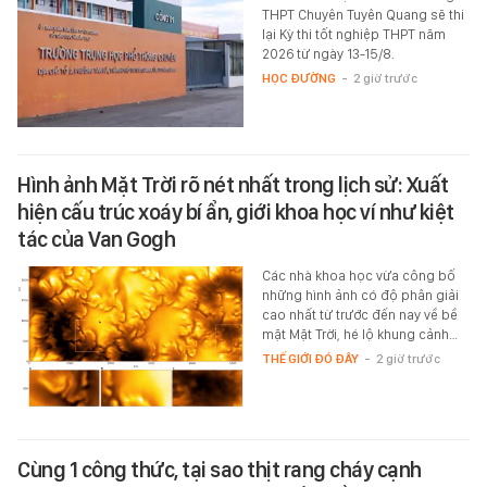
THPT Chuyên Tuyên Quang sẽ thi
lại Kỳ thi tốt nghiệp THPT năm
2026 từ ngày 13-15/8.
HỌC ĐƯỜNG
-
2 giờ trước
Hình ảnh Mặt Trời rõ nét nhất trong lịch sử: Xuất
hiện cấu trúc xoáy bí ẩn, giới khoa học ví như kiệt
tác của Van Gogh
Các nhà khoa học vừa công bố
những hình ảnh có độ phân giải
cao nhất từ trước đến nay về bề
mặt Mặt Trời, hé lộ khung cảnh…
THẾ GIỚI ĐÓ ĐÂY
-
2 giờ trước
Cùng 1 công thức, tại sao thịt rang cháy cạnh