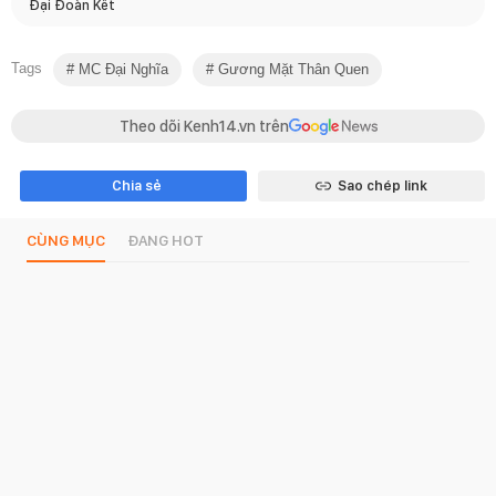
Đại Đoàn Kết
Tags
MC Đại Nghĩa
Gương Mặt Thân Quen
Theo dõi Kenh14.vn trên
Chia sẻ
Sao chép link
CÙNG MỤC
ĐANG HOT