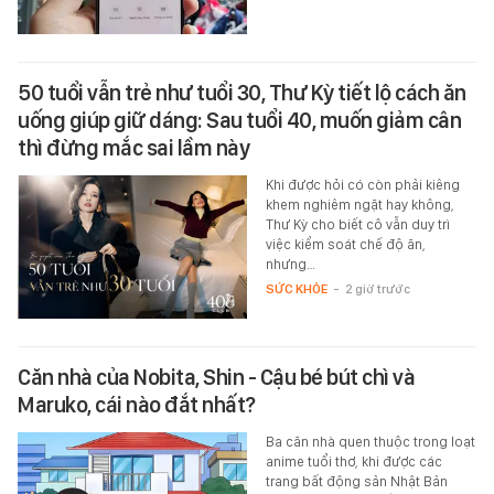
50 tuổi vẫn trẻ như tuổi 30, Thư Kỳ tiết lộ cách ăn
uống giúp giữ dáng: Sau tuổi 40, muốn giảm cân
thì đừng mắc sai lầm này
Khi được hỏi có còn phải kiêng
khem nghiêm ngặt hay không,
Thư Kỳ cho biết cô vẫn duy trì
việc kiểm soát chế độ ăn,
nhưng…
SỨC KHỎE
-
2 giờ trước
Căn nhà của Nobita, Shin - Cậu bé bút chì và
Maruko, cái nào đắt nhất?
Ba căn nhà quen thuộc trong loạt
anime tuổi thơ, khi được các
trang bất động sản Nhật Bản