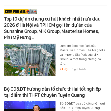
Top 10 dự án chung cư hút khách nhất nửa đầu
2026 ở Hà Nội và TP.HCM gọi tên dự án của
Sunshine Group, MIK Group, Masterise Homes,
Phú Mỹ Hưng...
Lumière Essence Park của
Masterise Homes, The Magnolia
và Imperia Sky Park của MIK
Group là một trong những cái
tên…
XÃ HỘI
-
1 giờ trước
Bộ GD&ĐT hướng dẫn tổ chức thi lại tốt nghiệp
tại điểm thi THPT Chuyên Tuyên Quang
Bộ GD&ĐT vừa có công văn gửi
Sở GD&ĐT tỉnh Tuyên Quang,