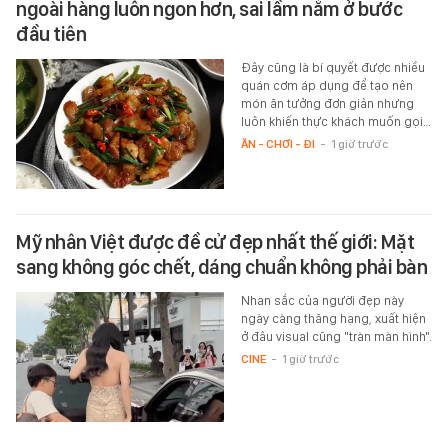
ngoài hàng luôn ngon hơn, sai lầm nằm ở bước
đầu tiên
Đây cũng là bí quyết được nhiều
quán cơm áp dụng để tạo nên
món ăn tưởng đơn giản nhưng
luôn khiến thực khách muốn gọi…
ĂN - CHƠI - ĐI
-
1 giờ trước
Mỹ nhân Việt được đề cử đẹp nhất thế giới: Mặt
sang không góc chết, dáng chuẩn không phải bàn
Nhan sắc của người đẹp này
ngày càng thăng hạng, xuất hiện
ở đâu visual cũng "tràn màn hình".
CINE
-
1 giờ trước