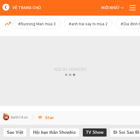
VỀ TRANG CHỦ
MỚI NHẤT
MỚI NHẤT
#Running Man mùa 3
#anh trai say hi mùa 2
#Gia đình 
Xem thêm
Star
Sao Việt
Hội bạn thân Showbiz
TV Show
Đi Soi Sao Đi