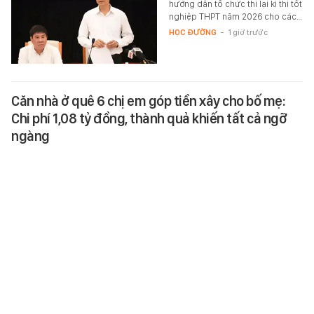
hướng dẫn tổ chức thi lại kì thi tốt
nghiệp THPT năm 2026 cho các…
HỌC ĐƯỜNG
-
1 giờ trước
Căn nhà ở quê 6 chị em góp tiền xây cho bố mẹ:
Chi phí 1,08 tỷ đồng, thành quả khiến tất cả ngỡ
ngàng
Suốt 10 năm qua, 6 chị em nhà
này đều tiết kiệm tiền để xây nhà
cho bố mẹ.
MONEY.14
-
44 phút trước
Xem khách Tây đi cầu khỉ miền Tây, dân mạng nín
thở vì hồi hộp