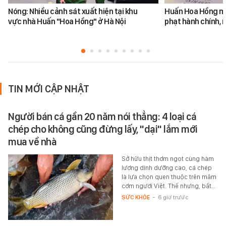
Nóng: Nhiều cảnh sát xuất hiện tại khu
Huấn Hoa Hồng mộ
vực nhà Huấn "Hoa Hồng" ở Hà Nội
phạt hành chính, m
TIN MỚI CẬP NHẬT
Người bán cá gần 20 năm nói thẳng: 4 loại cá
chép cho không cũng đừng lấy, "dại" lắm mới
mua về nhà
Sở hữu thịt thơm ngọt cùng hàm
lượng dinh dưỡng cao, cá chép
là lựa chọn quen thuộc trên mâm
cơm người Việt. Thế nhưng, bất…
SỨC KHỎE
-
6 giờ trước