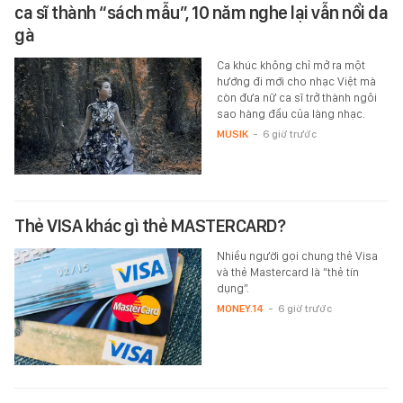
ca sĩ thành “sách mẫu”, 10 năm nghe lại vẫn nổi da
gà
Ca khúc không chỉ mở ra một
hướng đi mới cho nhạc Việt mà
còn đưa nữ ca sĩ trở thành ngôi
sao hàng đầu của làng nhạc.
MUSIK
-
6 giờ trước
Thẻ VISA khác gì thẻ MASTERCARD?
Nhiều người gọi chung thẻ Visa
và thẻ Mastercard là “thẻ tín
dụng”.
MONEY.14
-
6 giờ trước