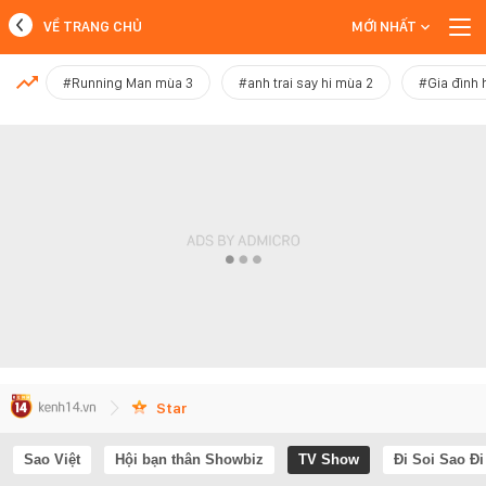
VỀ TRANG CHỦ
MỚI NHẤT
MỚI NHẤT
#Running Man mùa 3
#anh trai say hi mùa 2
#Gia đình 
Xem thêm
Star
Sao Việt
Hội bạn thân Showbiz
TV Show
Đi Soi Sao Đi