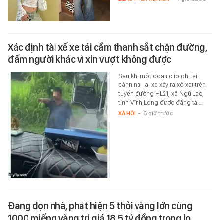
Xác định tài xế xe tải cầm thanh sắt chặn đường,
đấm người khác vì xin vượt không được
Sau khi một đoạn clip ghi lại
cảnh hai lái xe xảy ra xô xát trên
tuyến đường HL21, xã Ngũ Lạc,
tỉnh Vĩnh Long được đăng tải…
XÃ HỘI
-
6 giờ trước
Đang dọn nhà, phát hiện 5 thỏi vàng lớn cùng
1000 miếng vàng trị giá 18,5 tỷ đồng trong lọ