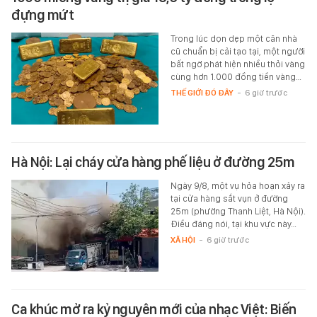
đựng mứt
Trong lúc dọn dẹp một căn nhà
cũ chuẩn bị cải tạo tại, một người
bất ngờ phát hiện nhiều thỏi vàng
cùng hơn 1.000 đồng tiền vàng…
THẾ GIỚI ĐÓ ĐÂY
-
6 giờ trước
Hà Nội: Lại cháy cửa hàng phế liệu ở đường 25m
Ngày 9/8, một vụ hỏa hoạn xảy ra
tại cửa hàng sắt vụn ở đường
25m (phường Thanh Liệt, Hà Nội).
Điều đáng nói, tại khu vực này…
XÃ HỘI
-
6 giờ trước
Ca khúc mở ra kỷ nguyên mới của nhạc Việt: Biến