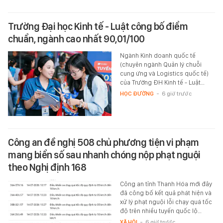
Trường Đại học Kinh tế - Luật công bố điểm
chuẩn, ngành cao nhất 90,01/100
Ngành Kinh doanh quốc tế
(chuyên ngành Quản lý chuỗi
cung ứng và Logistics quốc tế)
của Trường ĐH Kinh tế - Luật…
HỌC ĐƯỜNG
-
6 giờ trước
Công an đề nghị 508 chủ phương tiện vi phạm
mang biển số sau nhanh chóng nộp phạt nguội
theo Nghị định 168
Công an tỉnh Thanh Hóa mới đây
đã công bố kết quả phát hiện và
xử lý phạt nguội lỗi chạy quá tốc
độ trên nhiều tuyến quốc lộ…
XÃ HỘI
-
6 giờ trước