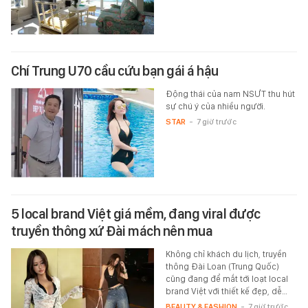
Chí Trung U70 cầu cứu bạn gái á hậu
Động thái của nam NSƯT thu hút
sự chú ý của nhiều người.
STAR
-
7 giờ trước
5 local brand Việt giá mềm, đang viral được
truyền thông xứ Đài mách nên mua
Không chỉ khách du lịch, truyền
thông Đài Loan (Trung Quốc)
cũng đang để mắt tới loạt local
brand Việt với thiết kế đẹp, dễ…
BEAUTY & FASHION
-
7 giờ trước