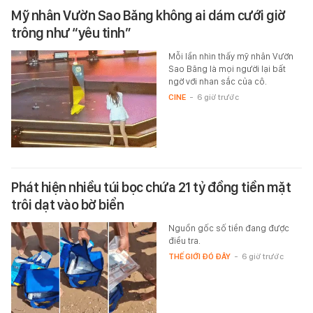
Mỹ nhân Vườn Sao Băng không ai dám cưới giờ
trông như “yêu tinh”
Mỗi lần nhìn thấy mỹ nhân Vườn
Sao Băng là mọi người lại bất
ngờ với nhan sắc của cô.
CINE
-
6 giờ trước
Phát hiện nhiều túi bọc chứa 21 tỷ đồng tiền mặt
trôi dạt vào bờ biển
Nguồn gốc số tiền đang được
điều tra.
THẾ GIỚI ĐÓ ĐÂY
-
6 giờ trước