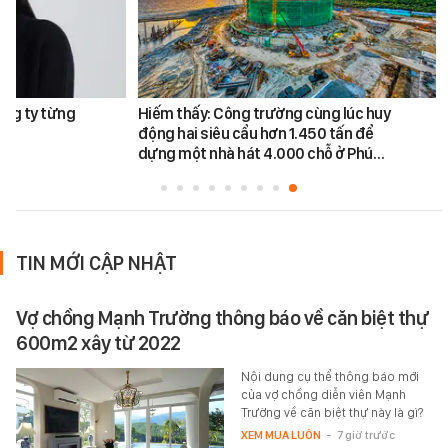
ông ty từng
Hiếm thấy: Công trường cùng lúc huy
động hai siêu cẩu hơn 1.450 tấn để
dựng một nhà hát 4.000 chỗ ở Phú…
TIN MỚI CẬP NHẬT
Vợ chồng Mạnh Trường thông báo về căn biệt thự
600m2 xây từ 2022
Nội dung cụ thể thông báo mới
của vợ chồng diễn viên Mạnh
Trường về căn biệt thự này là gì?
XEM MUA LUÔN
-
7 giờ trước