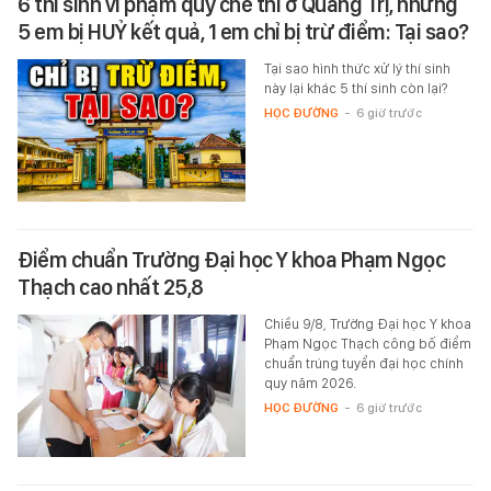
6 thí sinh vi phạm quy chế thi ở Quảng Trị, nhưng
5 em bị HUỶ kết quả, 1 em chỉ bị trừ điểm: Tại sao?
Tại sao hình thức xử lý thí sinh
này lại khác 5 thí sinh còn lại?
HỌC ĐƯỜNG
-
6 giờ trước
Điểm chuẩn Trường Đại học Y khoa Phạm Ngọc
Thạch cao nhất 25,8
Chiều 9/8, Trường Đại học Y khoa
Phạm Ngọc Thạch công bố điểm
chuẩn trúng tuyển đại học chính
quy năm 2026.
HỌC ĐƯỜNG
-
6 giờ trước