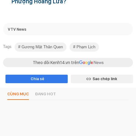
Phượng Hoàng Lửa?
VTV News
Tags
Gương Mặt Thân Quen
Phạm Lịch
Theo dõi Kenh14.vn trên
Chia sẻ
Sao chép link
CÙNG MỤC
ĐANG HOT