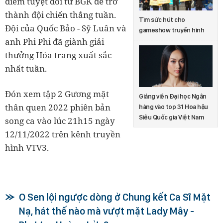
điểm tuyệt đối từ BGK để trở
thành đội chiến thắng tuần.
Tìm sức hút cho
Đội của Quốc Bảo - Sỹ Luân và
gameshow truyền hình
anh Phi Phi đã giành giải
thưởng Hóa trang xuất sắc
nhất tuần.
Đón xem tập 2 Gương mặt
Giảng viên Đại học Ngân
thân quen 2022 phiên bản
hàng vào top 31 Hoa hậu
Siêu Quốc gia Việt Nam
song ca vào lúc 21h15 ngày
12/11/2022 trên kênh truyền
hình VTV3.
O Sen lội ngược dòng ở Chung kết Ca Sĩ Mặt
Nạ, hát thế nào mà vượt mặt Lady Mây -