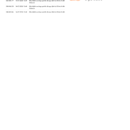
"Sự thật" về đại gia tâm linh Xuân Trường
Hai gói thầu giao thông gần đây
với tổng giá trị gần 8.800 tỷ đồng
khiến cái tên Xuân Trường một lần
nữa xuất hiện dày đặc trên các…
XÃ HỘI
-
6 giờ trước
Quang Hải nhận bão chỉ trích vì phong độ, Chu
Thanh Huyền chỉ nói một câu động viên cũng
khiến chồng ấm lòng
Điểm tựa của Quang Hải giữa lúc
nhận về nhiều ý kiến trái chiều.
SPORT
-
6 giờ trước