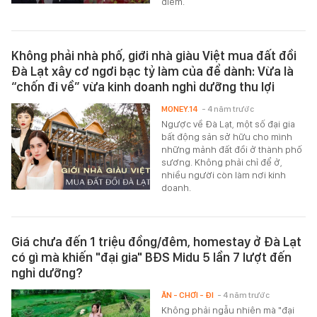
điểm.
Không phải nhà phố, giới nhà giàu Việt mua đất đồi
Đà Lạt xây cơ ngơi bạc tỷ làm của để dành: Vừa là
“chốn đi về” vừa kinh doanh nghỉ dưỡng thu lợi
MONEY.14
- 4 năm trước
Ngược về Đà Lạt, một số đại gia
bất động sản sở hữu cho mình
những mảnh đất đồi ở thành phố
sương. Không phải chỉ để ở,
nhiều người còn làm nơi kinh
doanh.
Giá chưa đến 1 triệu đồng/đêm, homestay ở Đà Lạt
có gì mà khiến "đại gia" BĐS Midu 5 lần 7 lượt đến
nghỉ dưỡng?
ĂN - CHƠI - ĐI
- 4 năm trước
Không phải ngẫu nhiên mà "đại