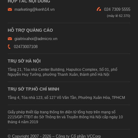
HỢP TÁC NỘI DUNG
marketing@kenh14.vn
024 7309 5555
HỖ TRỢ QUẢNG CÁO
giaitrixahoi@admicro.vn
02473007108
TRỤ SỞ HÀ NỘI
Tầng 21, Tòa nhà Center Building, Hapulico Complex, Số 01, phố
Nguyễn Huy Tưởng, phường Thanh Xuân, thành phố Hà Nội
TRỤ SỞ TP.HỒ CHÍ MINH
Tầng 4, Tòa nhà 123, số 127 Võ Văn Tần, Phường Xuân Hòa, TPHCM
Giấy phép thiết lập trang thông tin điện tử tổng hợp trên mạng số
2215/GP-TTĐT do Sở Thông tin và Truyền thông Hà Nội cấp ngày 10
tháng 4 năm 2019
© Copyright 2007 - 2026 – Công ty Cổ phần VCCorp