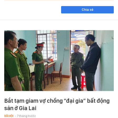
Chia sẻ
Bắt tạm giam vợ chồng “đại gia” bất động
sản ở Gia Lai
XÃ HỘI
- 7 tháng trước