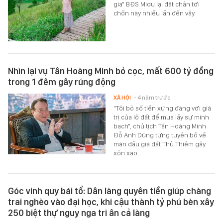
gia" BĐS Midu lại đặt chân tới
chốn này nhiều lần đến vậy.
Nhìn lại vụ Tân Hoàng Minh bỏ cọc, mất 600 tỷ đồng
trong 1 đêm gây rúng động
XÃ HỘI
- 4 năm trước
"Tôi bỏ số tiền xứng đáng với giá
trị của lô đất để mua lấy sự minh
bạch", chủ tịch Tân Hoàng Minh
Đỗ Anh Dũng từng tuyên bố về
màn đấu giá đất Thủ Thiêm gây
xôn xao.
Góc vinh quy bái tổ: Dân làng quyên tiền giúp chàng
trai nghèo vào đại học, khi cậu thành tỷ phú bèn xây
250 biệt thự nguy nga tri ân cả làng