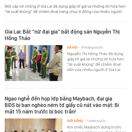
Một cặp vợ chồng ở Gia Lai đã dùng giấy tờ giả và những lời hứa hẹn
“lãi suất khủng” để chiếm đoạt hàng chục tỉ đồng của nhiều người.
Gia Lai: Bắt “nữ đại gia” bất động sản Nguyễn Thị
Hồng Thảo
XÃ HỘI
- 9 tháng trước
Nguyễn Thị Hồng Thảo đã dùng
giấy tờ giả và những lời hứa hẹn
“lãi suất khủng” để chiếm đoạt
tiền của nhiều người ở Gia Lai.
Ngạo nghễ đến họp lớp bằng Maybach, đại gia
BĐS bị bạn nghèo ném tờ giấy cũ nát vào mặt: Bí
mật 15 năm trước bị bóc trần!
ĐỜI SỐNG
- 1 năm trước
Khi chiếc Maybach dừng trước