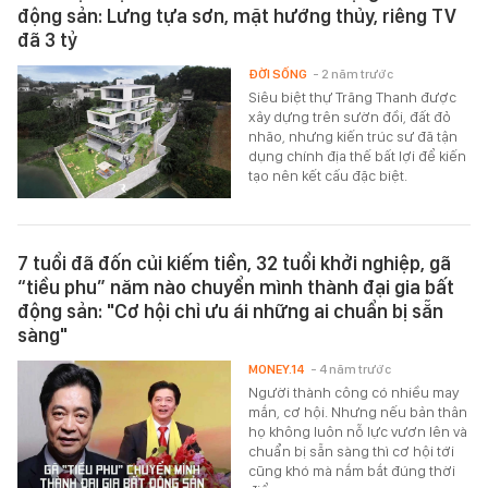
động sản: Lưng tựa sơn, mặt hướng thủy, riêng TV
đã 3 tỷ
ĐỜI SỐNG
- 2 năm trước
Siêu biệt thự Trăng Thanh được
xây dựng trên sườn đồi, đất đỏ
nhão, nhưng kiến trúc sư đã tận
dụng chính địa thế bất lợi để kiến
tạo nên kết cấu đặc biệt.
7 tuổi đã đốn củi kiếm tiền, 32 tuổi khởi nghiệp, gã
“tiều phu” năm nào chuyển mình thành đại gia bất
động sản: "Cơ hội chỉ ưu ái những ai chuẩn bị sẵn
sàng"
MONEY.14
- 4 năm trước
Người thành công có nhiều may
mắn, cơ hội. Nhưng nếu bản thân
họ không luôn nỗ lực vươn lên và
chuẩn bị sẵn sàng thì cơ hội tới
cũng khó mà nắm bắt đúng thời