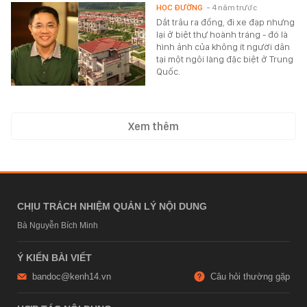
HỌC ĐƯỜNG
- 4 năm trước
Dắt trâu ra đồng, đi xe đạp nhưng
lại ở biệt thự hoành tráng - đó là
hình ảnh của không ít người dân
tại một ngôi làng đặc biệt ở Trung
Quốc.
Xem thêm
CHỊU TRÁCH NHIỆM QUẢN LÝ NỘI DUNG
Bà Nguyễn Bích Minh
Ý KIẾN BÀI VIẾT
bandoc@kenh14.vn
Câu hỏi thường gặp