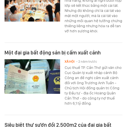
nhà hàng, không ai nghĩ buổi họp
lớp sẽ kết thúc bằng một cái tát.
Nhưng đó không chỉ là cái tát vào
mặt một người, mà là cái tát vào
những mối quan hệ tưởng chừng
thiêng liêng nhưng hóa ra dễ tan
vỡ hơn sương khói.
Một đại gia bất động sản bị cấm xuất cảnh
XÃ HỘI
- 2 năm trước
Cục thuế TP. Cần Thơ gửi văn cho
Cục Quản lý xuất nhập cảnh Bộ
Công an đề nghị cấm xuất cảnh
đối với ông Trương Anh Tuấn -
Chủ tịch Hội đồng quản trị Công
ty Đầu tư - địa ốc Hoàng Quân
Cần Thơ - do công ty nợ thuế
hơn 6,1 tỷ đồng.
Siêu biệt thự sườn đồi 2.500m2 của đại gia bất