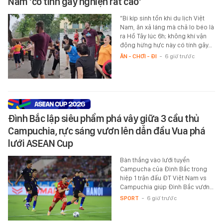
Nam 'có tính gây nghiện rất cao'
“Bí kíp sinh tồn khi du lịch Việt
Nam, ăn xả láng mà chả lo béo là
ra Hồ Tây lúc 6h; không khí vận
động hừng hực này có tính gây…
ĂN - CHƠI - ĐI
-
6 giờ trước
Đình Bắc lập siêu phẩm phá vây giữa 3 cầu thủ
Campuchia, rực sáng vươn lên dẫn đầu Vua phá
lưới ASEAN Cup
Bàn thắng vào lưới tuyển
Campucha của Đình Bắc trong
hiệp 1 trận đấu ĐT Việt Nam vs
Campuchia giúp Đình Bắc vươn…
SPORT
-
6 giờ trước