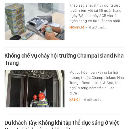
Khảo sát lãi suất huy động trực
tuyến niêm yết tại 35 ngân hàng
ngày 7/8 cho thấy ACB vẫn là
ngân hàng có lãi suất cao nhất…
MONEY.14
-
6 giờ trước
Khống chế vụ cháy hội trường Champa Island Nha
Trang
Một vụ hỏa hoạn xảy ra tại hội
trường thuộc Champa Island Nha
Trang - Resort Hotel & Spa, khu
nghỉ dưỡng nằm trên cù lao
giữa…
XÃ HỘI
-
6 giờ trước
Du khách Tây: Không khí tập thể dục sáng ở Việt