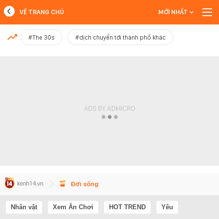
VỀ TRANG CHỦ
MỚI NHẤT
MỚI NHẤT
#The 30s
#dịch chuyển tới thành phố khác
Xem thêm
Đời sống
Nhân vật
Xem Ăn Chơi
HOT TREND
Yêu