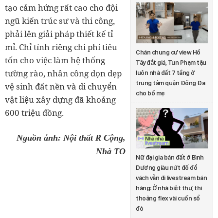
tạo cảm hứng rất cao cho đội
ngũ kiến trúc sư và thi công,
phải lên giải pháp thiết kế tỉ
mỉ. Chỉ tính riêng chi phí tiêu
Chán chung cư view Hồ
tốn cho việc làm hệ thống
Tây đắt giá, Tun Phạm tậu
tường rào, nhân công dọn dẹp
luôn nhà đất 7 tầng ở
trung tâm quận Đống Đa
vệ sinh đất nền và di chuyển
cho bố mẹ
vật liệu xây dựng đã khoảng
600 triệu đồng.
Nguồn ảnh: Nội thất R Cộng,
Nhà TO
Nữ đại gia bán đất ở Bình
Dương giàu nứt đố đổ
vách vẫn đi livestream bán
hàng: Ở nhà biệt thự, thi
thoảng flex vài cuốn sổ
đỏ