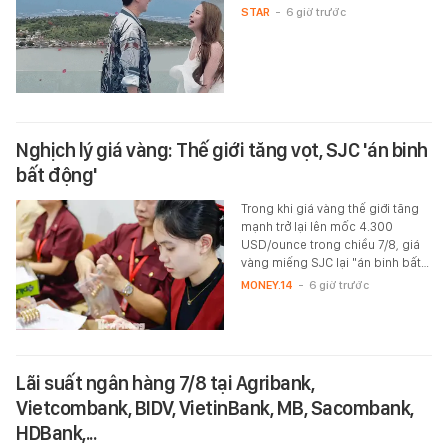
STAR
-
6 giờ trước
Nghịch lý giá vàng: Thế giới tăng vọt, SJC 'án binh
bất động'
Trong khi giá vàng thế giới tăng
mạnh trở lại lên mốc 4.300
USD/ounce trong chiều 7/8, giá
vàng miếng SJC lại "án binh bất…
MONEY.14
-
6 giờ trước
Lãi suất ngân hàng 7/8 tại Agribank,
Vietcombank, BIDV, VietinBank, MB, Sacombank,
HDBank,...