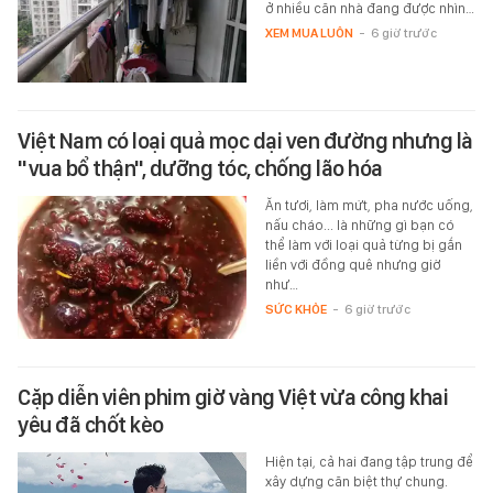
ở nhiều căn nhà đang được nhìn…
XEM MUA LUÔN
-
6 giờ trước
Việt Nam có loại quả mọc dại ven đường nhưng là
"vua bổ thận", dưỡng tóc, chống lão hóa
Ăn tươi, làm mứt, pha nước uống,
nấu cháo... là những gì bạn có
thể làm với loại quả từng bị gắn
liền với đồng quê nhưng giờ
như…
SỨC KHỎE
-
6 giờ trước
Cặp diễn viên phim giờ vàng Việt vừa công khai
yêu đã chốt kèo
Hiện tại, cả hai đang tập trung để
xây dựng căn biệt thự chung.