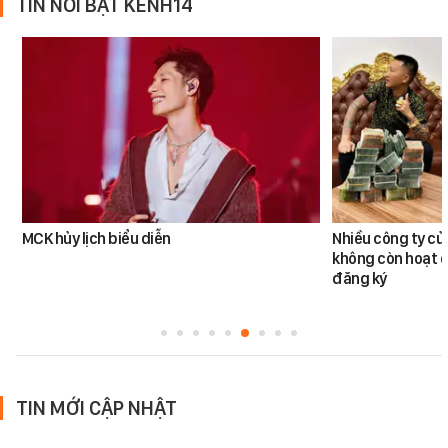
TIN NỔI BẬT KÊNH14
MCK hủy lịch biểu diễn
Nhiều công ty c
không còn hoạt đ
đăng ký
TIN MỚI CẬP NHẬT