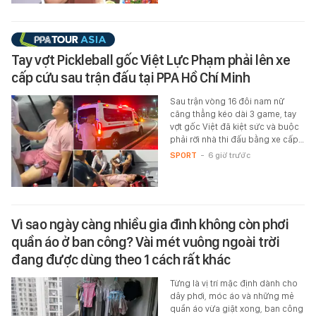
Tay vợt Pickleball gốc Việt Lực Phạm phải lên xe
cấp cứu sau trận đấu tại PPA Hồ Chí Minh
Sau trận vòng 16 đôi nam nữ
căng thẳng kéo dài 3 game, tay
vợt gốc Việt đã kiệt sức và buộc
phải rời nhà thi đấu bằng xe cấp…
SPORT
-
6 giờ trước
Vì sao ngày càng nhiều gia đình không còn phơi
quần áo ở ban công? Vài mét vuông ngoài trời
đang được dùng theo 1 cách rất khác
Từng là vị trí mặc định dành cho
dây phơi, móc áo và những mẻ
quần áo vừa giặt xong, ban công