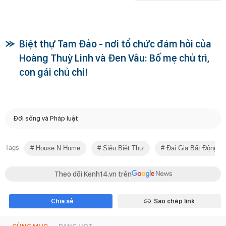
Biệt thự Tam Đảo - nơi tổ chức đám hỏi của
Hoàng Thuỳ Linh và Đen Vâu: Bố mẹ chủ trì,
con gái chủ chi!
Đời sống và Pháp luật
Tags
House N Home
Siêu Biệt Thự
Đại Gia Bất Động S
Theo dõi Kenh14.vn trên
Chia sẻ
Sao chép link
CÙNG MỤC
ĐANG HOT