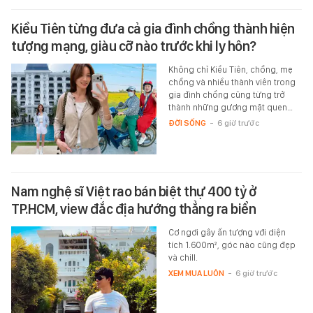
Kiều Tiên từng đưa cả gia đình chồng thành hiện
tượng mạng, giàu cỡ nào trước khi ly hôn?
Không chỉ Kiều Tiên, chồng, mẹ
chồng và nhiều thành viên trong
gia đình chồng cũng từng trở
thành những gương mặt quen…
ĐỜI SỐNG
-
6 giờ trước
Nam nghệ sĩ Việt rao bán biệt thự 400 tỷ ở
TP.HCM, view đắc địa hướng thẳng ra biển
Cơ ngơi gây ấn tượng với diện
tích 1.600m², góc nào cũng đẹp
và chill.
XEM MUA LUÔN
-
6 giờ trước