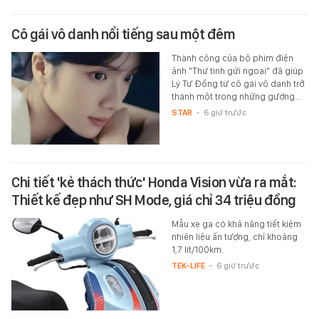
Cô gái vô danh nổi tiếng sau một đêm
Thành công của bộ phim điện
ảnh "Thư tình gửi ngoại" đã giúp
Lý Tư Đồng từ cô gái vô danh trở
thành một trong những gương…
STAR
-
6 giờ trước
Chi tiết 'kẻ thách thức' Honda Vision vừa ra mắt:
Thiết kế đẹp như SH Mode, giá chỉ 34 triệu đồng
Mẫu xe ga có khả năng tiết kiệm
nhiên liệu ấn tượng, chỉ khoảng
1,7 lít/100km.
TEK-LIFE
-
6 giờ trước