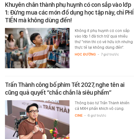
Khuyên chân thành phụ huynh có con sắp vào lớp
1: Đừng mua các món đồ dụng học tập này, chỉ PHÍ
TIỀN mà không dùng đến!
Không ít phụ huynh có con sắp
vào lớp 1 đã tích trữ quá nhiều
thứ "nhìn thì có vẻ hữu ích nhưng
thực tế lại không dùng đến".
HỌC ĐƯỜNG
-
7 giờ trước
Trấn Thành công bố phim Tết 2027, nghe tên ai
cũng quả quyết “chắc chắn là siêu phẩm”
Thông báo từ Trấn Thành khiến
cả MXH phấn khích vô cùng.
CINE
-
6 giờ trước