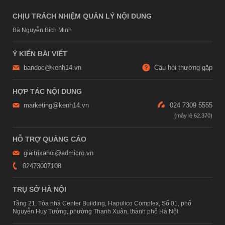
CHỊU TRÁCH NHIỆM QUẢN LÝ NỘI DUNG
Bà Nguyễn Bích Minh
Ý KIẾN BÀI VIẾT
bandoc@kenh14.vn
Câu hỏi thường gặp
HỢP TÁC NỘI DUNG
marketing@kenh14.vn
024 7309 5555
HỖ TRỢ QUẢNG CÁO
giaitrixahoi@admicro.vn
02473007108
TRỤ SỞ HÀ NỘI
Tầng 21, Tòa nhà Center Building, Hapulico Complex, Số 01, phố
Nguyễn Huy Tưởng, phường Thanh Xuân, thành phố Hà Nội