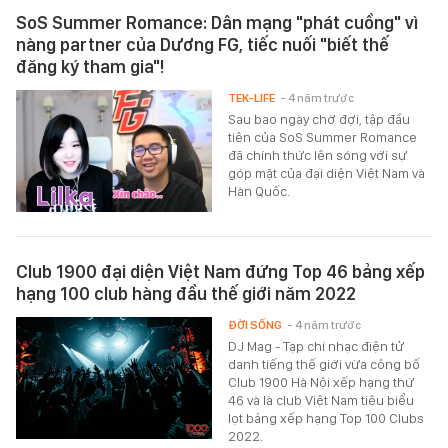
SoS Summer Romance: Dân mạng "phát cuồng" vì
nàng partner của Dương FG, tiếc nuối "biết thế
đăng ký tham gia"!
TEK-LIFE
- 4 năm trước
Sau bao ngày chờ đợi, tập đầu
tiên của SoS Summer Romance
đã chính thức lên sóng với sự
góp mặt của đại diện Việt Nam và
Hàn Quốc.
Club 1900 đại diện Việt Nam đứng Top 46 bảng xếp
hạng 100 club hàng đầu thế giới năm 2022
ĐỜI SỐNG
- 4 năm trước
DJ Mag - Tạp chí nhạc điện tử
danh tiếng thế giới vừa công bố
Club 1900 Hà Nội xếp hạng thứ
46 và là club Việt Nam tiêu biểu
lọt bảng xếp hạng Top 100 Clubs
2022.