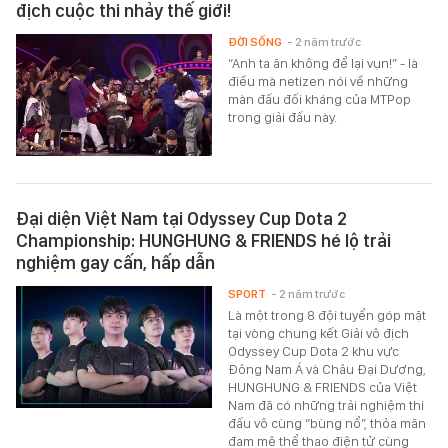
địch cuộc thi nhảy thế giới!
ĐỜI SỐNG
- 2 năm trước
“Anh ta ăn không để lại vụn!” - là
điều mà netizen nói về những
màn đấu đối kháng của MTPop
trong giải đấu này.
Đại diện Việt Nam tại Odyssey Cup Dota 2
Championship: HUNGHUNG & FRIENDS hé lộ trải
nghiệm gay cấn, hấp dẫn
SPORT
- 2 năm trước
Là một trong 8 đội tuyển góp mặt
tại vòng chung kết Giải vô địch
Odyssey Cup Dota 2 khu vực
Đông Nam Á và Châu Đại Dương,
HUNGHUNG & FRIENDS của Việt
Nam đã có những trải nghiệm thi
đấu vô cùng “bùng nổ”, thỏa mãn
đam mê thể thao điện tử cùng