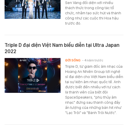
Sen Vàng đối diện với nhiều
thách thức trong công tác tổ
chức, nhằm tạo sức hút và thành
công như các cuộc thi Hoa hậu
trước đó.
Triple D đại diện Việt Nam biểu diễn tại Ultra Japan
2022
ĐỜI SỐNG
- 4 năm trước
Triple D, từ giám đốc âm nhạc của
Hoàng An Nhiên Group tới nghệ
sĩ đại diện cho Việt Nam biểu diễn
tại sự kiện âm nhạc quốc tế. Anh
được biết đến nhiều với tư cách
là thành viên của biệt đội
SpaceSpeakers, "phù thủy âm
nhạc" đứng sau thành công đầy
ấn tượng của những bản hit như
"Lạc Trôi" và "Bánh Trôi Nước".