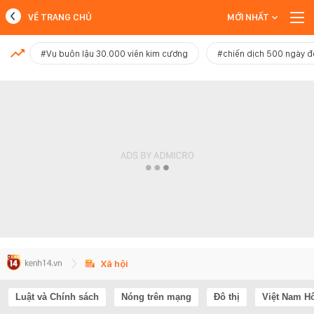
VỀ TRANG CHỦ
MỚI NHẤT
MỚI NHẤT
#Vụ buôn lậu 30.000 viên kim cương
#chiến dịch 500 ngày 
Xem thêm
Xã hội
Luật và Chính sách
Nóng trên mạng
Đô thị
Việt Nam H