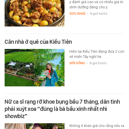
y đánh giá cao và có nhiều giá trị
dinh dưỡng đáng chú ý.
SỨC KHỎE
-
6 giờ trước
Căn nhà ở quê của Kiều Tiên
Hiện tại Kiều Tiên đang đưa 2 con
về miền Tây nghỉ hè.
ĐỜI SỐNG
-
6 giờ trước
Nữ ca sĩ rạng rỡ khoe bụng bầu 7 tháng, dân tình
phải xuýt xoa "đúng là bà bầu xinh nhất nhì
showbiz"
Không ít khán giả cho rằng nếu ra