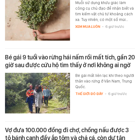
Muỗi sử dụng khứu giác làm
công cụ chủ đạo để nhận biết và
tìm kiếm vật chủ từ khoảng cách
xa. Tuy nhiên, có một số mùi…
XEM MUA LUÔN
-
6 giờ trước
Bé gái 9 tuổi vào rừng hái nấm rồi mất tích, gần 20
giờ sau được cứu hộ tìm thấy ở nơi không ai ngờ
Bé gái mất liên lạc khi theo người
thân vào rừng ở Vân Nam, Trung
Quốc.
THẾ GIỚI ĐÓ ĐÂY
-
6 giờ trước
Vợ đưa 100.000 đồng đi chợ, chồng nấu được 3
tô bánh canh đầy ắp tôm và chả cá, còn dư tận