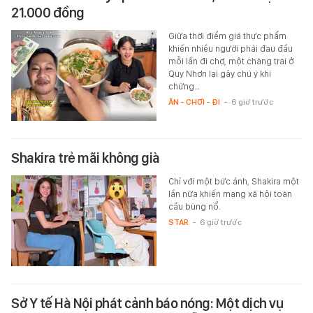
21.000 đồng
Giữa thời điểm giá thực phẩm
khiến nhiều người phải đau đầu
mỗi lần đi chợ, một chàng trai ở
Quy Nhơn lại gây chú ý khi
chứng…
ĂN - CHƠI - ĐI
-
6 giờ trước
Shakira trẻ mãi không già
Chỉ với một bức ảnh, Shakira một
lần nữa khiến mạng xã hội toàn
cầu bùng nổ.
STAR
-
6 giờ trước
Sở Y tế Hà Nội phát cảnh báo nóng: Một dịch vụ