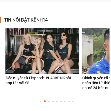
TIN NỔI BẬT KÊNH14
Độc quyền từ Dispatch: BLACKPINK bất
Chính quyền xã ở
hợp tác với YG
nhận tiền từ thi
chỉ có 24 bồn nư