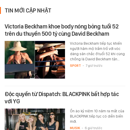
TIN MỚI CẬP NHẬT
Victoria Beckham khoe body nóng bỏng tuổi 52
trên du thuyền 500 tỷ cùng David Beckham
Victoria Beckham tiếp tục khiến
người hâm mộ trầm trồ với vóc
dáng săn chắc ở tuổi 52 khi cùng
chồng là David Beckham tận…
SPORT
-
7 giờ trước
Độc quyền từ Dispatch: BLACKPINK bất hợp tác
với YG
Ồn ào kỷ niệm 10 năm ra mắt của
BLACKPINK tiếp tục có diễn biến
mới.
MUSIK
-
6 giờ trước