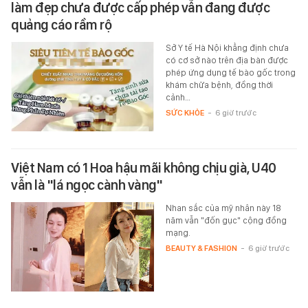
làm đẹp chưa được cấp phép vẫn đang được
quảng cáo rầm rộ
Sở Y tế Hà Nội khẳng định chưa
có cơ sở nào trên địa bàn được
phép ứng dụng tế bào gốc trong
khám chữa bệnh, đồng thời
cảnh…
SỨC KHỎE
-
6 giờ trước
Việt Nam có 1 Hoa hậu mãi không chịu già, U40
vẫn là "lá ngọc cành vàng"
Nhan sắc của mỹ nhân này 18
năm vẫn "đốn gục" cộng đồng
mạng.
BEAUTY & FASHION
-
6 giờ trước