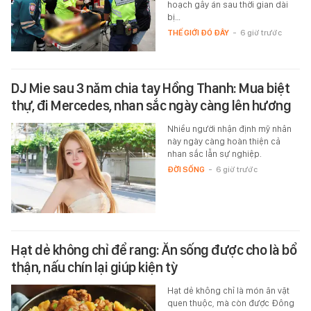
hoạch gây án sau thời gian dài
bị…
THẾ GIỚI ĐÓ ĐÂY
-
6 giờ trước
DJ Mie sau 3 năm chia tay Hồng Thanh: Mua biệt
thự, đi Mercedes, nhan sắc ngày càng lên hương
Nhiều người nhận định mỹ nhân
này ngày càng hoàn thiện cả
nhan sắc lẫn sự nghiệp.
ĐỜI SỐNG
-
6 giờ trước
Hạt dẻ không chỉ để rang: Ăn sống được cho là bổ
thận, nấu chín lại giúp kiện tỳ
Hạt dẻ không chỉ là món ăn vặt
quen thuộc, mà còn được Đông