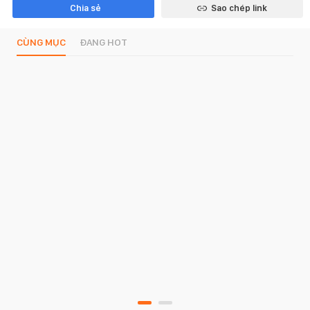
Chia sẻ
Sao chép link
CÙNG MỤC
ĐANG HOT