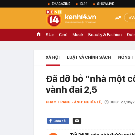
EMAGAZINE
ID.14
SHOWLIVE
V
Star
Ciné
Musik
Beauty & Fashion
Đời
XÃ HỘI
LUẬT VÀ CHÍNH SÁCH
NÓNG T
Đã dỡ bỏ “nhà một c
vành đai 2,5
PHẠM TRANG - ẢNH: NGHĨA LÊ,
08:31 27/05/
Chia sẻ
Tối 26/5, căn nhà được gọi 