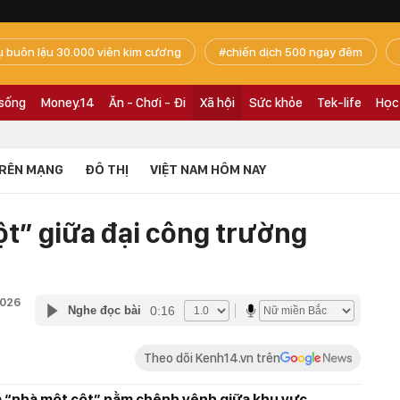
ụ buôn lậu 30.000 viên kim cương
chiến dịch 500 ngày đêm
 sống
Money.14
Ăn - Chơi - Đi
Xã hội
Sức khỏe
Tek-life
Học
RÊN MẠNG
ĐÔ THỊ
VIỆT NAM HÔM NAY
ột” giữa đại công trường
2026
0:16
Nghe đọc bài
Theo dõi Kenh14.vn trên
là “nhà một cột” nằm chênh vênh giữa khu vực