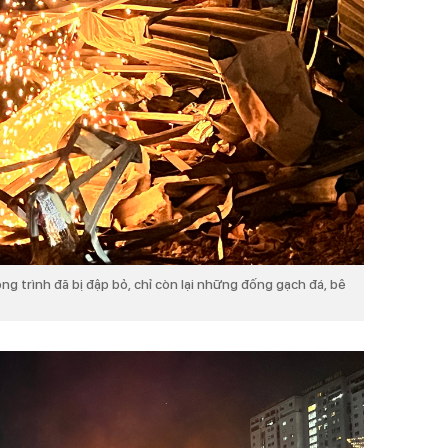
g trình đã bị đập bỏ, chỉ còn lại những đống gạch đá, bê