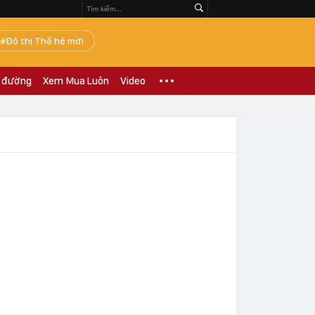
Đô thị Thế hệ mới
 đường
Xem Mua Luôn
Video