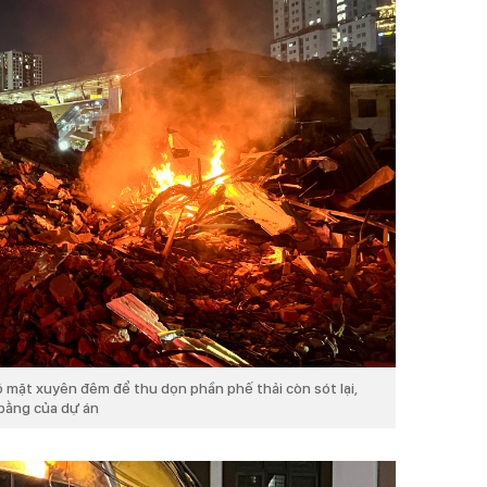
 mặt xuyên đêm để thu dọn phần phế thải còn sót lại,
 bằng của dự án