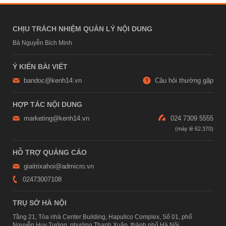
CHỊU TRÁCH NHIỆM QUẢN LÝ NỘI DUNG
Bà Nguyễn Bích Minh
Ý KIẾN BÀI VIẾT
bandoc@kenh14.vn
Câu hỏi thường gặp
HỢP TÁC NỘI DUNG
marketing@kenh14.vn
024 7309 5555
HỖ TRỢ QUẢNG CÁO
giaitrixahoi@admicro.vn
02473007108
TRỤ SỞ HÀ NỘI
Tầng 21, Tòa nhà Center Building, Hapulico Complex, Số 01, phố
Nguyễn Huy Tưởng, phường Thanh Xuân, thành phố Hà Nội