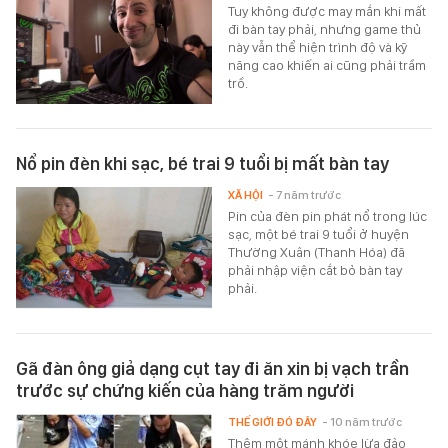
Tuy không được may mắn khi mất
đi bàn tay phải, nhưng game thủ
này vẫn thể hiện trình độ và kỹ
năng cao khiến ai cũng phải trầm
trồ.
Nổ pin đèn khi sạc, bé trai 9 tuổi bị mất bàn tay
XÃ HỘI
- 7 năm trước
Pin của đèn pin phát nổ trong lúc
sạc, một bé trai 9 tuổi ở huyện
Thường Xuân (Thanh Hóa) đã
phải nhập viện cắt bỏ bàn tay
phải.
Gã đàn ông giả dạng cụt tay đi ăn xin bị vạch trần
trước sự chứng kiến của hàng trăm người
THẾ GIỚI ĐÓ ĐÂY
- 10 năm trước
Thêm một mánh khóe lừa đảo