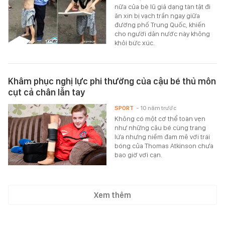
nữa của bè lũ giả dạng tàn tật đi
ăn xin bị vạch trần ngay giữa
đường phố Trung Quốc, khiến
cho người dân nước này không
khỏi bức xúc.
Khâm phục nghị lực phi thường của cậu bé thủ môn
cụt cả chân lẫn tay
SPORT
- 10 năm trước
Không có một cơ thể toàn vẹn
như những cậu bé cùng trang
lứa nhưng niềm đam mê với trái
bóng của Thomas Atkinson chưa
bao giờ vơi cạn.
Xem thêm