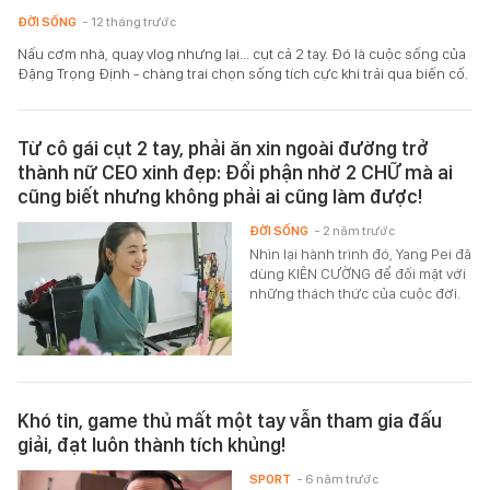
ĐỜI SỐNG
- 12 tháng trước
Nấu cơm nhà, quay vlog nhưng lại... cụt cả 2 tay. Đó là cuộc sống của
Đặng Trọng Định - chàng trai chọn sống tích cực khi trải qua biến cố.
Từ cô gái cụt 2 tay, phải ăn xin ngoài đường trở
thành nữ CEO xinh đẹp: Đổi phận nhờ 2 CHỮ mà ai
cũng biết nhưng không phải ai cũng làm được!
ĐỜI SỐNG
- 2 năm trước
Nhìn lại hành trình đó, Yang Pei đã
dùng KIÊN CƯỜNG để đối mặt với
những thách thức của cuộc đời.
Khó tin, game thủ mất một tay vẫn tham gia đấu
giải, đạt luôn thành tích khủng!
SPORT
- 6 năm trước