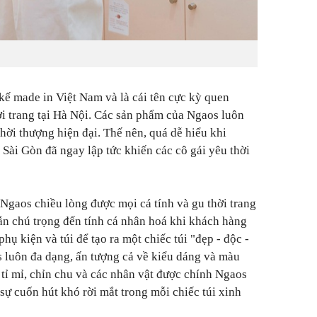
 kế made in Việt Nam và là cái tên cực kỳ quen
hời trang tại Hà Nội. Các sản phẩm của Ngaos luôn
thời thượng hiện đại. Thế nên, quá dễ hiểu khi
 Sài Gòn đã ngay lập tức khiến các cô gái yêu thời
 Ngaos chiều lòng được mọi cá tính và gu thời trang
ẫn chú trọng đến tính cá nhân hoá khi khách hàng
hụ kiện và túi để tạo ra một chiếc túi "đẹp - độc -
s luôn đa dạng, ấn tượng cả về kiểu dáng và màu
 tỉ mỉ, chỉn chu và các nhân vật được chính Ngaos
sự cuốn hút khó rời mắt trong mỗi chiếc túi xinh