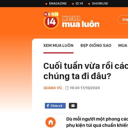
EMAGAZINE
ID.14
SHOWLIVE
mẹ
XEM MUA LUÔN
ĐẸP GIỐNG SAO
MUA 
Cuối tuần vừa rồi cá
chúng ta đi đâu?
QUANG VŨ,
19:30 17/10/2020
Chia sẻ
Dù mỗi người một phong các
phụ kiện túi quá chuẩn khiế