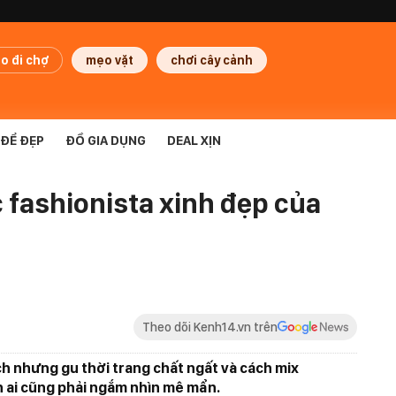
o đi chợ
mẹo vặt
chơi cây cảnh
ĐỂ ĐẸP
ĐỒ GIA DỤNG
DEAL XỊN
c fashionista xinh đẹp của
Theo dõi Kenh14.vn trên
h nhưng gu thời trang chất ngất và cách mix
n ai cũng phải ngắm nhìn mê mẩn.