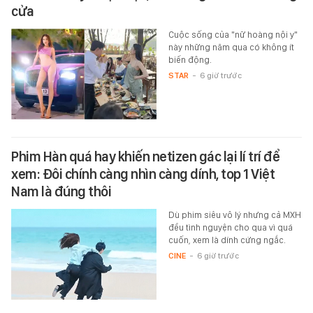
cửa
Cuộc sống của "nữ hoàng nội y"
này những năm qua có không ít
biến động.
STAR
-
6 giờ trước
Phim Hàn quá hay khiến netizen gác lại lí trí để
xem: Đôi chính càng nhìn càng dính, top 1 Việt
Nam là đúng thôi
Dù phim siêu vô lý nhưng cả MXH
đều tình nguyện cho qua vì quá
cuốn, xem là dính cứng ngắc.
CINE
-
6 giờ trước