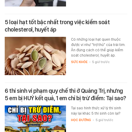
5 loại hạt tốt bậc nhất trong việc kiểm soát
cholesterol, huyết áp
Có những loại hạt quen thuộc
được ví như "trợ thủ" của trái tim.
Ăn đúng cách có thể giúp kiểm
soát cholesterol, huyết áp.
SỨC KHỎE
-
5 giờ trước
6 thí sinh vi phạm quy chế thi ở Quảng Trị, nhưng
5 em bị HUỶ kết quả, 1 em chỉ bị trừ điểm: Tại sao?
Tại sao hình thức xử lý thí sinh
này lại khác 5 thí sinh còn lại?
HỌC ĐƯỜNG
-
5 giờ trước