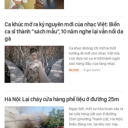
Ca khúc mở ra kỷ nguyên mới của nhạc Việt: Biến
ca sĩ thành “sách mẫu”, 10 năm nghe lại vẫn nổi da
gà
Ca khúc không chỉ mở ra một
hướng đi mới cho nhạc Việt mà
còn đưa nữ ca sĩ trở thành ngôi
sao hàng đầu của làng nhạc.
MUSIK
-
6 giờ trước
Hà Nội: Lại cháy cửa hàng phế liệu ở đường 25m
Ngày 9/8, một vụ hỏa hoạn xảy ra
tại cửa hàng sắt vụn ở đường
25m (phường Thanh Liệt, Hà Nội).
Điều đáng nói, tại khu vực này…