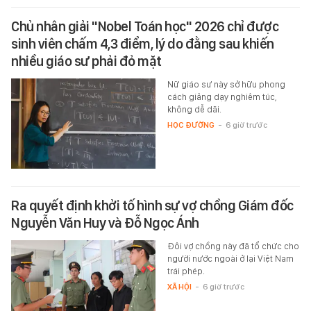
Chủ nhân giải "Nobel Toán học" 2026 chỉ được
sinh viên chấm 4,3 điểm, lý do đằng sau khiến
nhiều giáo sư phải đỏ mặt
Nữ giáo sư này sở hữu phong
cách giảng dạy nghiêm túc,
không dễ dãi.
HỌC ĐƯỜNG
-
6 giờ trước
Ra quyết định khởi tố hình sự vợ chồng Giám đốc
Nguyễn Văn Huy và Đỗ Ngọc Ánh
Đôi vợ chồng này đã tổ chức cho
người nước ngoài ở lại Việt Nam
trái phép.
XÃ HỘI
-
6 giờ trước