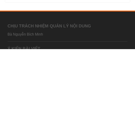
CHỊU TRÁCH NHIỆM QUẢN LÝ NỘI DUNG
Bà Nguyễn Bích Minh
Ý KIẾN BÀI VIẾT
bandoc@kenh14.vn
Câu hỏi thường gặp
HỢP TÁC NỘI DUNG
marketing@kenh14.vn
024 7309 5555
HỖ TRỢ QUẢNG CÁO
giaitrixahoi@admicro.vn
02473007108
TRỤ SỞ HÀ NỘI