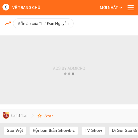
VỀ TRANG CHỦ
MỚI NHẤT
MỚI NHẤT
#Ồn ào của Thư Đan Nguyễn
Xem thêm
Star
Sao Việt
Hội bạn thân Showbiz
TV Show
Đi Soi Sao Đi