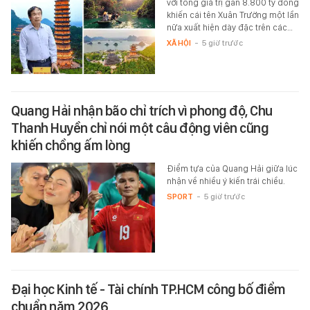
với tổng giá trị gần 8.800 tỷ đồng
khiến cái tên Xuân Trường một lần
nữa xuất hiện dày đặc trên các…
XÃ HỘI
-
5 giờ trước
Quang Hải nhận bão chỉ trích vì phong độ, Chu
Thanh Huyền chỉ nói một câu động viên cũng
khiến chồng ấm lòng
Điểm tựa của Quang Hải giữa lúc
nhận về nhiều ý kiến trái chiều.
SPORT
-
5 giờ trước
Đại học Kinh tế - Tài chính TP.HCM công bố điểm
chuẩn năm 2026