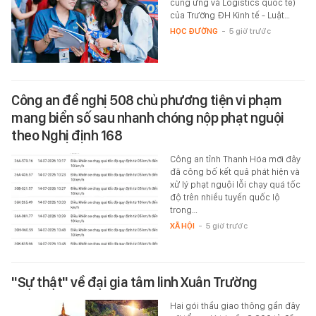
cung ứng và Logistics quốc tế)
của Trường ĐH Kinh tế - Luật…
HỌC ĐƯỜNG
-
5 giờ trước
Công an đề nghị 508 chủ phương tiện vi phạm
mang biển số sau nhanh chóng nộp phạt nguội
theo Nghị định 168
Công an tỉnh Thanh Hóa mới đây
đã công bố kết quả phát hiện và
xử lý phạt nguội lỗi chạy quá tốc
độ trên nhiều tuyến quốc lộ
trong…
XÃ HỘI
-
5 giờ trước
"Sự thật" về đại gia tâm linh Xuân Trường
Hai gói thầu giao thông gần đây