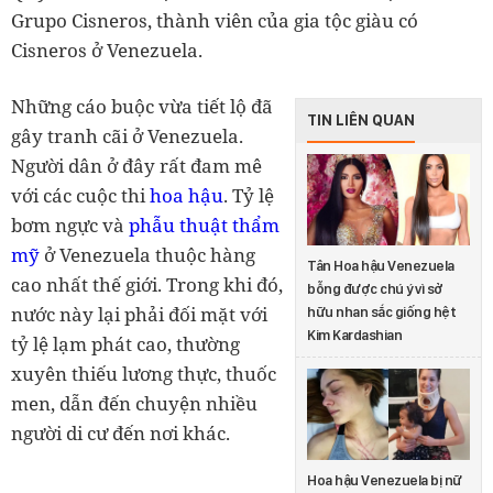
Grupo Cisneros, thành viên của gia tộc giàu có
Cisneros ở Venezuela.
Những cáo buộc vừa tiết lộ đã
TIN LIÊN QUAN
gây tranh cãi ở Venezuela.
Người dân ở đây rất đam mê
với các cuộc thi
hoa hậu
. Tỷ lệ
bơm ngực và
phẫu thuật thẩm
mỹ
ở Venezuela thuộc hàng
Tân Hoa hậu Venezuela
cao nhất thế giới. Trong khi đó,
bỗng được chú ý vì sở
nước này lại phải đối mặt với
hữu nhan sắc giống hệt
Kim Kardashian
tỷ lệ lạm phát cao, thường
xuyên thiếu lương thực, thuốc
men, dẫn đến chuyện nhiều
người di cư đến nơi khác.
Hoa hậu Venezuela bị nữ