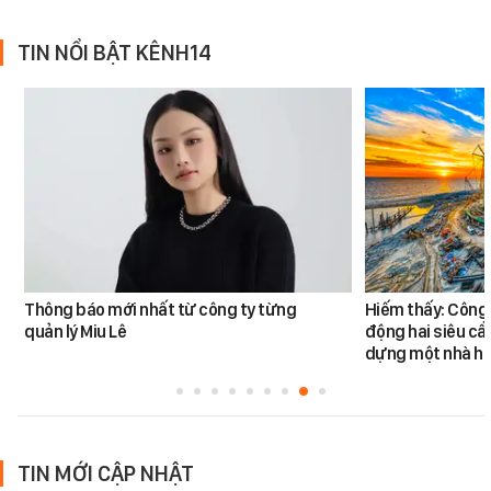
TIN NỔI BẬT KÊNH14
Thông báo mới nhất từ công ty từng
Hiếm thấy: Công 
quản lý Miu Lê
động hai siêu cẩ
dựng một nhà há
TIN MỚI CẬP NHẬT