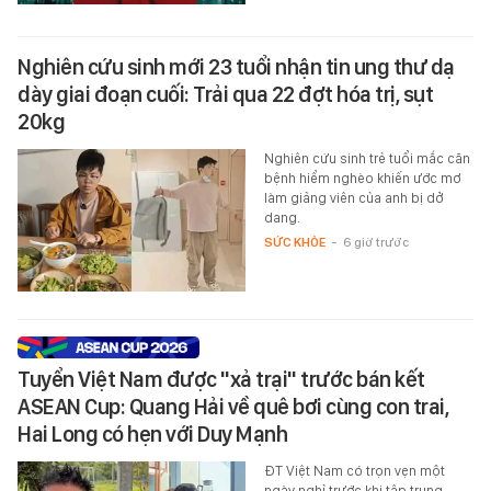
Nghiên cứu sinh mới 23 tuổi nhận tin ung thư dạ
dày giai đoạn cuối: Trải qua 22 đợt hóa trị, sụt
20kg
Nghiên cứu sinh trẻ tuổi mắc căn
bệnh hiểm nghèo khiến ước mơ
làm giảng viên của anh bị dở
dang.
SỨC KHỎE
-
6 giờ trước
Tuyển Việt Nam được "xả trại" trước bán kết
ASEAN Cup: Quang Hải về quê bơi cùng con trai,
Hai Long có hẹn với Duy Mạnh
ĐT Việt Nam có trọn vẹn một
ngày nghỉ trước khi tập trung