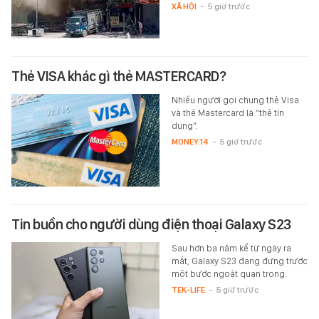
XÃ HỘI
-
5 giờ trước
Thẻ VISA khác gì thẻ MASTERCARD?
Nhiều người gọi chung thẻ Visa
và thẻ Mastercard là “thẻ tín
dụng”.
MONEY.14
-
5 giờ trước
Tin buồn cho người dùng điện thoại Galaxy S23
Sau hơn ba năm kể từ ngày ra
mắt, Galaxy S23 đang đứng trước
một bước ngoặt quan trọng.
TEK-LIFE
-
5 giờ trước