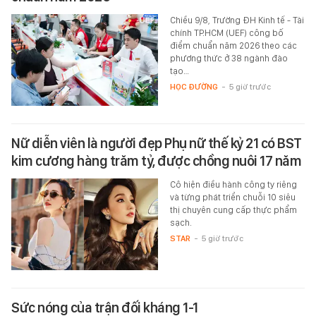
Chiều 9/8, Trường ĐH Kinh tế - Tài
chính TP.HCM (UEF) công bố
điểm chuẩn năm 2026 theo các
phương thức ở 38 ngành đào
tạo…
HỌC ĐƯỜNG
-
5 giờ trước
Nữ diễn viên là người đẹp Phụ nữ thế kỷ 21 có BST
kim cương hàng trăm tỷ, được chồng nuôi 17 năm
Cô hiện điều hành công ty riêng
và từng phát triển chuỗi 10 siêu
thị chuyên cung cấp thực phẩm
sạch.
STAR
-
5 giờ trước
Sức nóng của trận đối kháng 1-1