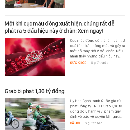
Một khi cục máu đông xuất hiện, chúng rất dễ
phát ra 5 dấu hiệu này ở chân: Xem ngay!
Cục máu đông có thể làm cản trở
quá trình lưu thông máu và gây ra
một số thay đổi ở đôi chân. Nếu
nhận thấy những dấu hiệu này…
SỨC KHỎE
-
6 giờ trước
Grab bị phạt 1,36 tỷ đồng
Ủy ban Cạnh tranh Quốc gia xử
phạt Công ty TNHH Grab 1,36 tỷ
đồng do 6 hành vi vi phạm quy
định về bảo vệ quyền lợi người…
XÃ HỘI
-
6 giờ trước