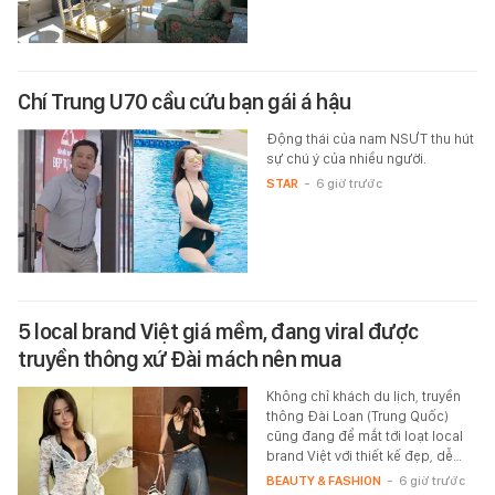
Chí Trung U70 cầu cứu bạn gái á hậu
Động thái của nam NSƯT thu hút
sự chú ý của nhiều người.
STAR
-
6 giờ trước
5 local brand Việt giá mềm, đang viral được
truyền thông xứ Đài mách nên mua
Không chỉ khách du lịch, truyền
thông Đài Loan (Trung Quốc)
cũng đang để mắt tới loạt local
brand Việt với thiết kế đẹp, dễ…
BEAUTY & FASHION
-
6 giờ trước