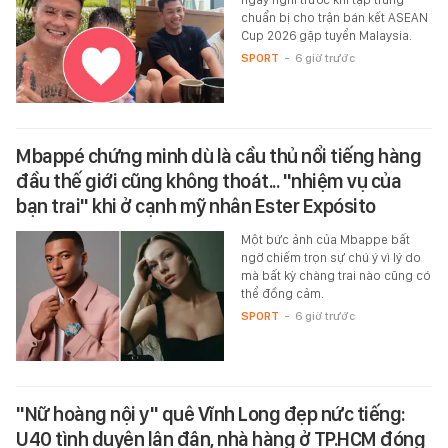
chuẩn bị cho trận bán kết ASEAN
Cup 2026 gặp tuyển Malaysia.
SPORT
-
6 giờ trước
Mbappé chứng minh dù là cầu thủ nổi tiếng hàng
đầu thế giới cũng không thoát... "nhiệm vụ của
bạn trai" khi ở cạnh mỹ nhân Ester Expósito
Một bức ảnh của Mbappe bất
ngờ chiếm trọn sự chú ý vì lý do
mà bất kỳ chàng trai nào cũng có
thể đồng cảm.
SPORT
-
6 giờ trước
"Nữ hoàng nội y" quê Vĩnh Long đẹp nức tiếng:
U40 tình duyên lận đận, nhà hàng ở TP.HCM đóng