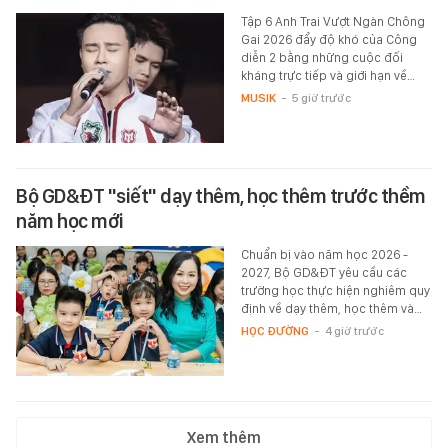
Tập 6 Anh Trai Vượt Ngàn Chông
Gai 2026 đẩy độ khó của Công
diễn 2 bằng những cuộc đối
kháng trực tiếp và giới hạn về…
MUSIK
-
5 giờ trước
Bộ GD&ĐT "siết" dạy thêm, học thêm trước thềm
năm học mới
Chuẩn bị vào năm học 2026 -
2027, Bộ GD&ĐT yêu cầu các
trường học thực hiện nghiêm quy
định về dạy thêm, học thêm và…
HỌC ĐƯỜNG
-
4 giờ trước
Xem thêm