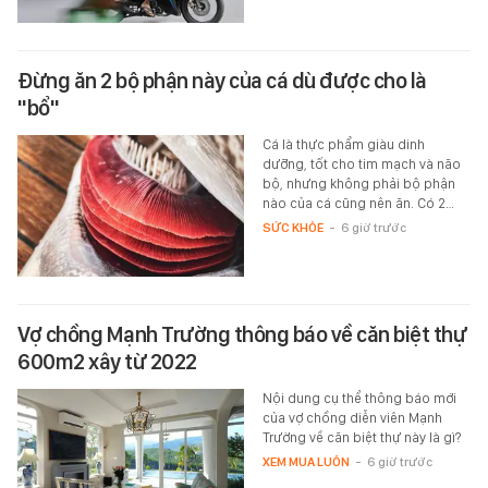
Đừng ăn 2 bộ phận này của cá dù được cho là
"bổ"
Cá là thực phẩm giàu dinh
dưỡng, tốt cho tim mạch và não
bộ, nhưng không phải bộ phận
nào của cá cũng nên ăn. Có 2…
SỨC KHỎE
-
6 giờ trước
Vợ chồng Mạnh Trường thông báo về căn biệt thự
600m2 xây từ 2022
Nội dung cụ thể thông báo mới
của vợ chồng diễn viên Mạnh
Trường về căn biệt thự này là gì?
XEM MUA LUÔN
-
6 giờ trước