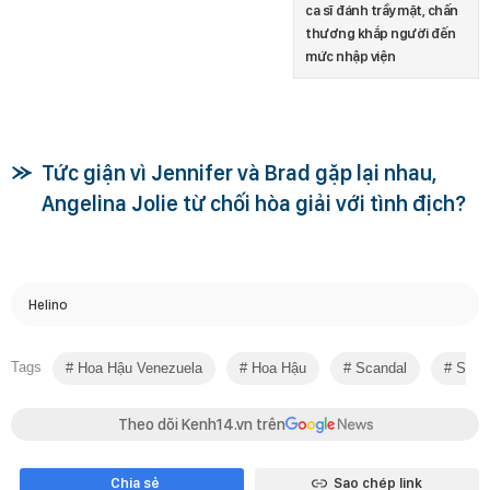
ca sĩ đánh trầy mặt, chấn
thương khắp người đến
mức nhập viện
Tức giận vì Jennifer và Brad gặp lại nhau,
Angelina Jolie từ chối hòa giải với tình địch?
Helino
Tags
Hoa Hậu Venezuela
Hoa Hậu
Scandal
Scand
Theo dõi Kenh14.vn trên
Chia sẻ
Sao chép link