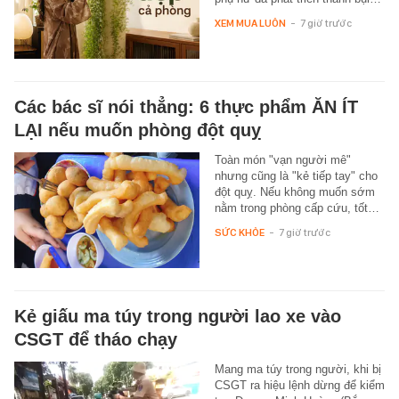
XEM MUA LUÔN
-
7 giờ trước
Các bác sĩ nói thẳng: 6 thực phẩm ĂN ÍT
LẠI nếu muốn phòng đột quỵ
Toàn món "vạn người mê"
nhưng cũng là "kẻ tiếp tay" cho
đột quỵ. Nếu không muốn sớm
nằm trong phòng cấp cứu, tốt…
SỨC KHỎE
-
7 giờ trước
Kẻ giấu ma túy trong người lao xe vào
CSGT để tháo chạy
Mang ma túy trong người, khi bị
CSGT ra hiệu lệnh dừng để kiểm