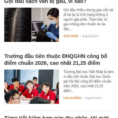
Gội đầu sạch vẫn bị gàu, vì sao?
Gội đầu nhiều nhưng gàu vẫn tái
đi tái lại là tình trạng không ít
người gặp phải. Theo bác sĩ,
gàu không đơn thuần do da
đầu…
SỨC KHỎE
-
6 giờ trước
Trường đầu tiên thuộc ĐHQGHN công bố
điểm chuẩn 2026, cao nhất 21,25 điểm
Trường Đại học Việt Nhật là đơn
vị đầu tiên thuộc Đại học Quốc
gia Hà Nội công bố điểm chuẩn
năm 2026, cao nhất 21,25
điểm…
HỌC ĐƯỜNG
-
6 giờ trước
Từng tiết kiệm hơn nửa thu nhập, tôi mới