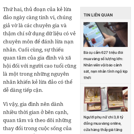
Thứ hai, thủ đoạn của kẻ lừa
TIN LIÊN QUAN
đảo ngày càng tinh vi, chúng
giả vờ là các chuyên gia và
thậm chí sử dụng dữ liệu có vẻ
chuyên môn để đánh lừa nạn
nhân. Cuối cùng, sự thiếu
Bà cụ cầm 627 triệu đòi
quan tâm của gia đình và xã
mua vàng số lượng lớn:
hội đối với người cao tuổi cũng
Nhân viên vội báo cảnh
sát, nạn nhân tỉnh ngộ kịp
là một trong những nguyên
thời
nhân khiến kẻ lừa đảo có thể
dễ dàng tiếp cận.
Vì vậy, gia đình nên dành
nhiều thời gian ở bên cạnh,
Người phụ nữ chi 3,8 tỷ
quan tâm và theo dõi những
đồng mua vàng online,
thay đổi trong cuộc sống của
cửa hàng thấy giá tăng