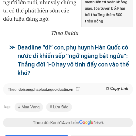
người lớn tuổi, như vậy chúng
mạnh liền trì hoãn không
giao, tòa tuyên bố: Phải
ta có thể phát hiện sớm các
bồi thường thêm 500
dấu hiệu đáng ngờ.
triệu đồng
Theo Baidu
Deadline “dí” con, phụ huynh Hàn Quốc có
nước đi khiến sếp "ngỡ ngàng bật ngửa":
Thắng đời 1-0 hay vô tình đẩy con vào thế
khó?
Copy link
Theo
doisongphapluat.nguoiduatin.vn
Tags
Mua Vàng
Lừa Đảo
Theo dõi Kenh14.vn trên