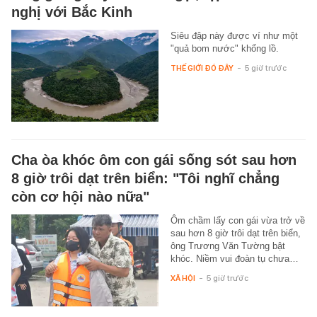
nghị với Bắc Kinh
Siêu đập này được ví như một
"quả bom nước" khổng lồ.
THẾ GIỚI ĐÓ ĐÂY
-
5 giờ trước
Cha òa khóc ôm con gái sống sót sau hơn
8 giờ trôi dạt trên biển: "Tôi nghĩ chẳng
còn cơ hội nào nữa"
Ôm chầm lấy con gái vừa trở về
sau hơn 8 giờ trôi dạt trên biển,
ông Trương Văn Tường bật
khóc. Niềm vui đoàn tụ chưa…
XÃ HỘI
-
5 giờ trước