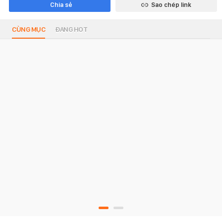
Chia sẻ
Sao chép link
CÙNG MỤC
ĐANG HOT