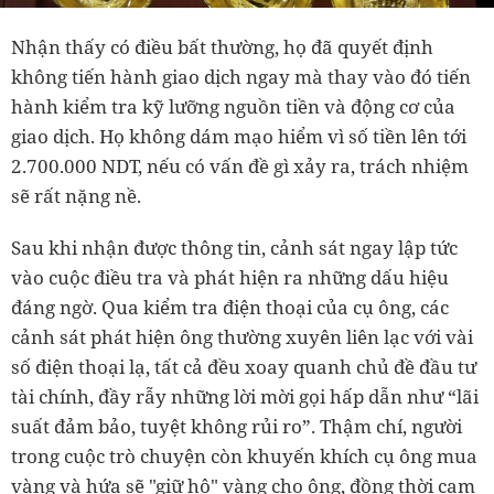
Nhận thấy có điều bất thường, họ đã quyết định
không tiến hành giao dịch ngay mà thay vào đó tiến
hành kiểm tra kỹ lưỡng nguồn tiền và động cơ của
giao dịch. Họ không dám mạo hiểm vì số tiền lên tới
2.700.000 NDT, nếu có vấn đề gì xảy ra, trách nhiệm
sẽ rất nặng nề.
Sau khi nhận được thông tin, cảnh sát ngay lập tức
vào cuộc điều tra và phát hiện ra những dấu hiệu
đáng ngờ. Qua kiểm tra điện thoại của cụ ông, các
cảnh sát phát hiện ông thường xuyên liên lạc với vài
số điện thoại lạ, tất cả đều xoay quanh chủ đề đầu tư
tài chính, đầy rẫy những lời mời gọi hấp dẫn như “lãi
suất đảm bảo, tuyệt không rủi ro”. Thậm chí, người
trong cuộc trò chuyện còn khuyến khích cụ ông mua
vàng và hứa sẽ "giữ hộ" vàng cho ông, đồng thời cam