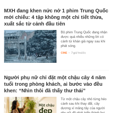
MXH đang khen nức nở 1 phim Trung Quốc
mới chiếu: 4 tập không một chi tiết thừa,
xuất sắc từ cảnh đầu tiên
Bộ phim Trung Quốc đang nhận
được quá nhiều những lời có
cánh từ khán giả ngay sau khi
phát sóng.
CINE
-
7 giờ trước
Người phụ nữ chỉ đặt một chậu cây 4 năm
tuổi trong phòng khách, ai bước vào đều
khen: “Nhìn thôi đã thấy thư thái”
Từ một chậu cây nhỏ từng héo
cành sau khi thay đất, cây
dương xỉ măng tây của người
phụ nữ đã phát triển thành bụi…