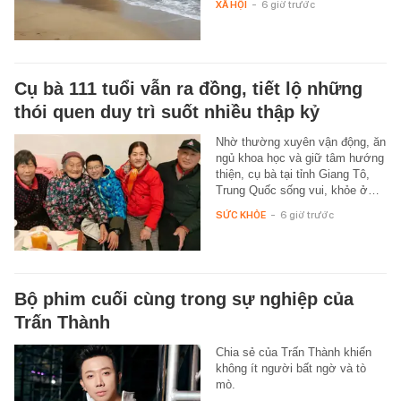
XÃ HỘI
-
6 giờ trước
Cụ bà 111 tuổi vẫn ra đồng, tiết lộ những
thói quen duy trì suốt nhiều thập kỷ
Nhờ thường xuyên vận động, ăn
ngủ khoa học và giữ tâm hướng
thiện, cụ bà tại tỉnh Giang Tô,
Trung Quốc sống vui, khỏe ở…
SỨC KHỎE
-
6 giờ trước
Bộ phim cuối cùng trong sự nghiệp của
Trấn Thành
Chia sẻ của Trấn Thành khiến
không ít người bất ngờ và tò
mò.