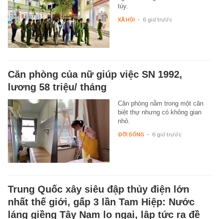
túy.
XÃ HỘI
-
6 giờ trước
Căn phòng của nữ giúp việc SN 1992,
lương 58 triệu/ tháng
Căn phòng nằm trong một căn
biệt thự nhưng có không gian
nhỏ.
ĐỜI SỐNG
-
6 giờ trước
Trung Quốc xây siêu đập thủy điện lớn
nhất thế giới, gấp 3 lần Tam Hiệp: Nước
láng giềng Tây Nam lo ngại, lập tức ra đề