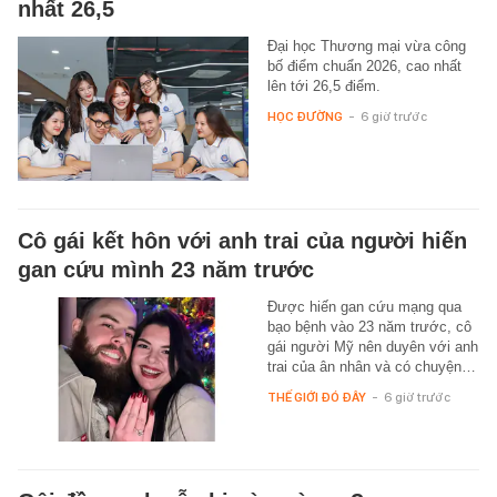
nhất 26,5
Đại học Thương mại vừa công
bố điểm chuẩn 2026, cao nhất
lên tới 26,5 điểm.
HỌC ĐƯỜNG
-
6 giờ trước
Cô gái kết hôn với anh trai của người hiến
gan cứu mình 23 năm trước
Được hiến gan cứu mạng qua
bạo bệnh vào 23 năm trước, cô
gái người Mỹ nên duyên với anh
trai của ân nhân và có chuyện…
THẾ GIỚI ĐÓ ĐÂY
-
6 giờ trước