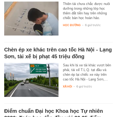
Thiên tài chưa chắc được nuôi
dưỡng trong những lớp học
thêm đắt tiền hay trên những
chiếc bàn học hoàn hảo.
HỌC ĐƯỜNG
-
6 giờ trước
Chèn ép xe khác trên cao tốc Hà Nội - Lạng
Sơn, tài xế bị phạt 45 triệu đồng
Sau khi bị xe tải khác vượt bên
phải, tài xế T.L.Q. tạt đầu và
chèn ép lại chiếc xe này trên
cao tốc Hà Nội - Lạng Sơn,…
XÃ HỘI
-
6 giờ trước
Điểm chuẩn Đại học Khoa học Tự nhiên