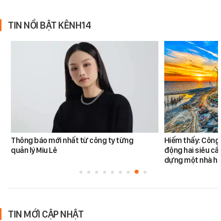
TIN NỔI BẬT KÊNH14
Thông báo mới nhất từ công ty từng
Hiếm thấy: Công 
quản lý Miu Lê
động hai siêu cẩ
dựng một nhà há
TIN MỚI CẬP NHẬT