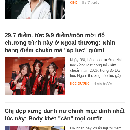
CINE
-
6 giờ trước
29,7 điểm, tức 9/9 điểm/môn mới đỗ
chương trình này ở Ngoại thương: Nhìn
bảng điểm chuẩn mà "áp lực" giùm!
Ngày 9/8, hàng loạt trường đại
học đồng loạt công bố điểm
chuẩn năm 2026, trong đó Đại
học Ngoại thương tiếp tục gây…
HỌC ĐƯỜNG
-
6 giờ trước
Chị đẹp xứng danh nữ chính mặc đỉnh nhất
lúc này: Body khét "cân" mọi outfit
Mỹ nhân này khiến người xem