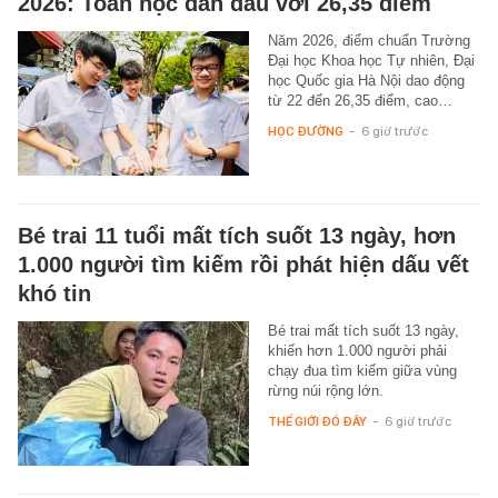
2026: Toán học dẫn đầu với 26,35 điểm
Năm 2026, điểm chuẩn Trường
Đại học Khoa học Tự nhiên, Đại
học Quốc gia Hà Nội dao động
từ 22 đến 26,35 điểm, cao…
HỌC ĐƯỜNG
-
6 giờ trước
Bé trai 11 tuổi mất tích suốt 13 ngày, hơn
1.000 người tìm kiếm rồi phát hiện dấu vết
khó tin
Bé trai mất tích suốt 13 ngày,
khiến hơn 1.000 người phải
chạy đua tìm kiếm giữa vùng
rừng núi rộng lớn.
THẾ GIỚI ĐÓ ĐÂY
-
6 giờ trước