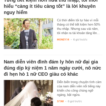
hiểu “càng ít tiêu càng tốt” là lời khuyên
nguy hiểm
Có thời điểm tôi tự hào vì mỗi
tháng có thể tiết kiệm hơn 50%
thu nhập. Nhưng sau vài năm,
tôi nhận ra tài khoản tăng lên…
MONEY.14
-
6 giờ trước
Nam diễn viên đình đám ly hôn nữ đại gia
đúng dịp kỷ niệm 1 năm ngày cưới, nô nức
đi hẹn hò 1 nữ CEO giàu có khác
Diễn biến trong chuyện tình cảm
của nam diễn viên nổi tiếng này
khiến cho công chúng ngỡ
ngàng, bật ngửa.
STAR
-
6 giờ trước