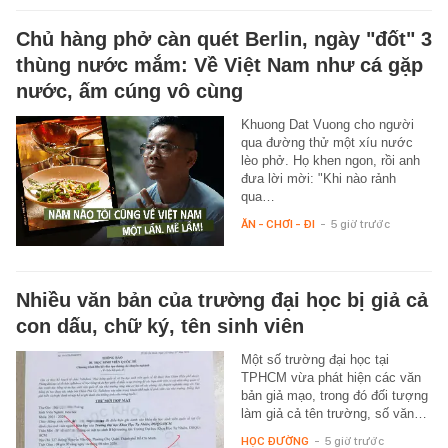
Chủ hàng phở càn quét Berlin, ngày "đốt" 3
thùng nước mắm: Về Việt Nam như cá gặp
nước, ấm cúng vô cùng
Khuong Dat Vuong cho người
qua đường thử một xíu nước
lèo phở. Họ khen ngon, rồi anh
đưa lời mời: "Khi nào rảnh
qua…
ĂN - CHƠI - ĐI
-
5 giờ trước
Nhiều văn bản của trường đại học bị giả cả
con dấu, chữ ký, tên sinh viên
Một số trường đại học tại
TPHCM vừa phát hiện các văn
bản giả mạo, trong đó đối tượng
làm giả cả tên trường, số văn…
HỌC ĐƯỜNG
-
5 giờ trước