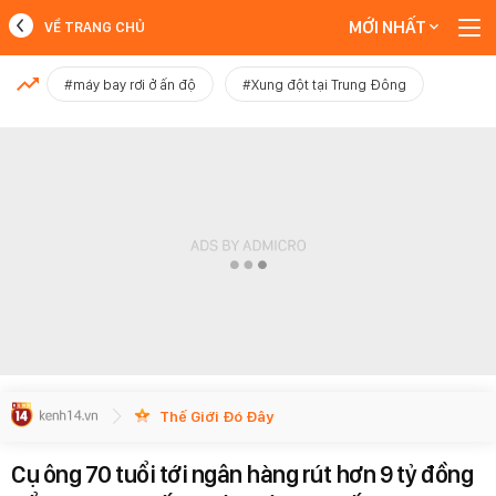
MỚI NHẤT
VỀ TRANG CHỦ
MỚI NHẤT
#máy bay rơi ở ấn độ
#Xung đột tại Trung Đông
Xem thêm
Thế Giới Đó Đây
Cụ ông 70 tuổi tới ngân hàng rút hơn 9 tỷ đồng