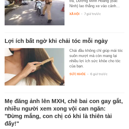
tra, Dương Minh Hoàng (Bắc
Ninh) lao thẳng xe vào cảnh…
XÃ HỘI
-
7 giờ trước
Lợi ích bất ngờ khi chải tóc mỗi ngày
Chải đầu không chỉ giúp mái tóc
suôn mượt mà còn mang lại
nhiều lợi ích sức khỏe cho tóc
của bạn.
SỨC KHỎE
-
6 giờ trước
Mẹ đăng ảnh lên MXH, chê bai con gay gắt,
nhiều người xem xong vội can ngăn:
"Đừng mắng, con chị có khi là thiên tài
đấy!"