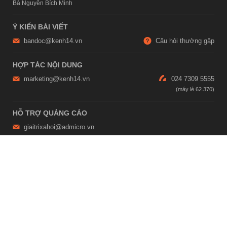
Bà Nguyễn Bích Minh
Ý KIẾN BÀI VIẾT
bandoc@kenh14.vn
Câu hỏi thường gặp
HỢP TÁC NỘI DUNG
marketing@kenh14.vn
024 7309 5555
HỖ TRỢ QUẢNG CÁO
giaitrixahoi@admicro.vn
02473007108
TRỤ SỞ HÀ NỘI
Tầng 21, Tòa nhà Center Building, Hapulico Complex, Số 01, phố
Nguyễn Huy Tưởng, phường Thanh Xuân, thành phố Hà Nội
TRỤ SỞ TP.HỒ CHÍ MINH
Tầng 4, Tòa nhà 123, số 127 Võ Văn Tần, Phường Xuân Hòa, TPHCM