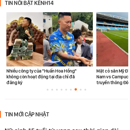
TIN NỔI BẬT KÊNH14
Nhiều công ty của "Huấn Hoa Hồng"
Mặt cỏ sân Mỹ Đì
không còn hoạt động tại địa chỉ đã
Nam vs Campuchi
đăng ký
truyền thông Đôn
TIN MỚI CẬP NHẬT