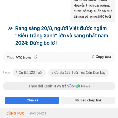
Hóa vẫn thích cày ruộng,
cứ vài hôm lại cuốc bộ qua
tâm sự với em gái 90 tuổi
Rạng sáng 20/8, người Việt được ngắm
"Siêu Trăng Xanh" lớn và sáng nhất năm
2024: Đừng bỏ lỡ!
Copy link
Theo
VTC News
Tags
Cụ Bà 123 Tuổi
Cụ Bà 123 Tuổi Tóc Còn Đen Láy
Theo dõi Kenh14.vn trên
Chia sẻ
Sao chép link
CÙNG MỤC
ĐANG HOT