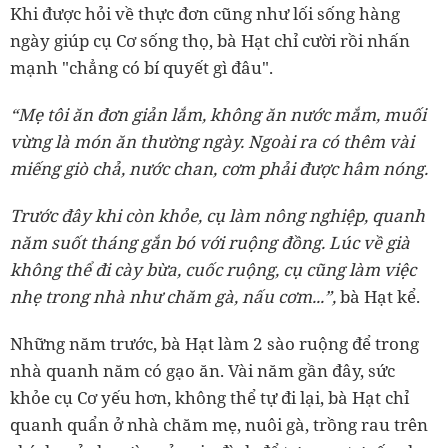
Khi được hỏi về thực đơn cũng như lối sống hàng
ngày giúp cụ Cơ sống thọ, bà Hạt chỉ cười rồi nhấn
mạnh "chẳng có bí quyết gì đâu".
“Mẹ tôi ăn đơn giản lắm, không ăn nước mắm, muối
vừng là món ăn thường ngày. Ngoài ra có thêm vài
miếng giò chả, nước chan, cơm phải được hâm nóng.
Trước đây khi còn khỏe, cụ làm nông nghiệp, quanh
năm suốt tháng gắn bó với ruộng đồng. Lúc về già
không thể đi cày bừa, cuốc ruộng, cụ cũng làm việc
nhẹ trong nhà như chăm gà, nấu cơm...”,
bà Hạt kể.
Những năm trước, bà Hạt làm 2 sào ruộng để trong
nhà quanh năm có gạo ăn. Vài năm gần đây, sức
khỏe cụ Cơ yếu hơn, không thể tự đi lại, bà Hạt chỉ
quanh quẩn ở nhà chăm mẹ, nuôi gà, trồng rau trên