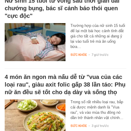
Nữ sinh 15 tuổi tử vong sau thời gian dài
chướng bụng, bác sĩ cảnh báo thói quen
"cực độc"
Trường hợp của nữ sinh 15 tuổi
để lại một bài học cảnh tỉnh đắt
giá cho tất cả những ai đang ỷ
lại vào tuổi trẻ mà ăn uống
bừa…
SỨC KHỎE
-
7 giờ trước
4 món ăn ngon mà nấu dễ từ "vua của các
loại rau", giàu axit folic gấp 38 lần táo: Phụ
nữ ăn đều sẽ tốt cho dạ dày và sống thọ
Trong số rất nhiều loại rau, bắp
cải được mệnh danh là "Vua
rau", và vào mùa thu đông nó
dần trở thành nhân vật chính…
SỨC KHỎE
-
3 giờ trước