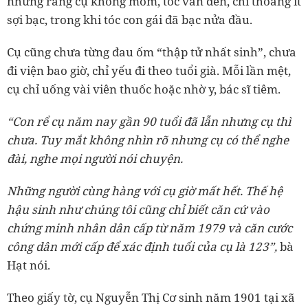
nhưng răng cụ không móm, tóc vẫn đen, chỉ thoảng ít
sợi bạc, trong khi tóc con gái đã bạc nửa đầu.
Cụ cũng chưa từng đau ốm “thập tử nhất sinh”, chưa
đi viện bao giờ, chỉ yếu đi theo tuổi già. Mỗi lần mệt,
cụ chỉ uống vài viên thuốc hoặc nhờ y, bác sĩ tiêm.
“Con rể cụ năm nay gần 90 tuổi đã lẫn nhưng cụ thì
chưa. Tuy mắt không nhìn rõ nhưng cụ có thể nghe
đài, nghe mọi người nói chuyện.
Những người cùng hàng với cụ giờ mất hết. Thế hệ
hậu sinh như chúng tôi cũng chỉ biết căn cứ vào
chứng minh nhân dân cấp từ năm 1979 và căn cước
công dân mới cấp để xác định tuổi của cụ là 123”,
bà
Hạt nói.
Theo giấy tờ, cụ Nguyễn Thị Cơ sinh năm 1901 tại xã