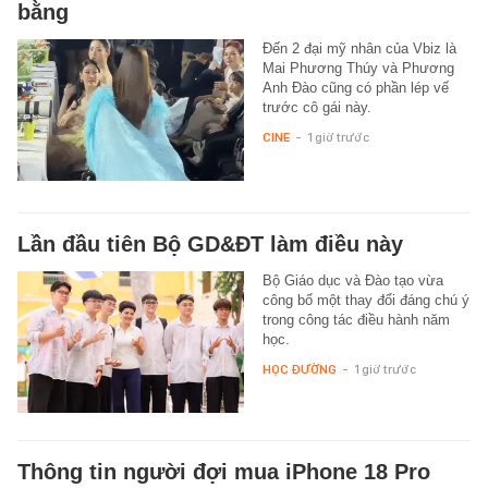
bằng
Đến 2 đại mỹ nhân của Vbiz là
Mai Phương Thúy và Phương
Anh Đào cũng có phần lép vế
trước cô gái này.
CINE
-
1 giờ trước
Lần đầu tiên Bộ GD&ĐT làm điều này
Bộ Giáo dục và Đào tạo vừa
công bố một thay đổi đáng chú ý
trong công tác điều hành năm
học.
HỌC ĐƯỜNG
-
1 giờ trước
Thông tin người đợi mua iPhone 18 Pro