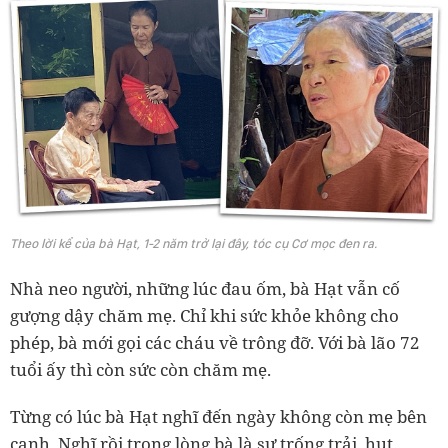
Theo lời kể của bà Hạt, 1-2 năm trở lại đây, tóc cụ Cơ mọc đen ra.
Nhà neo người, những lúc đau ốm, bà Hạt vẫn cố
gượng dậy chăm mẹ. Chỉ khi sức khỏe không cho
phép, bà mới gọi các cháu về trông đỡ. Với bà lão 72
tuổi ấy thì còn sức còn chăm mẹ.
Từng có lúc bà Hạt nghĩ đến ngày không còn mẹ bên
cạnh. Nghĩ rồi trong lòng bà là sự trống trải, hụt