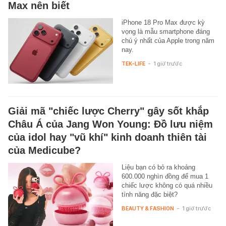
Max nên biết
iPhone 18 Pro Max được kỳ
vọng là mẫu smartphone đáng
chú ý nhất của Apple trong năm
nay.
TEK-LIFE
-
1 giờ trước
Giải mã "chiếc lược Cherry" gây sốt khắp
Châu Á của Jang Won Young: Đồ lưu niệm
của idol hay "vũ khí" kinh doanh thiên tài
của Medicube?
Liệu bạn có bỏ ra khoảng
600.000 nghìn đồng để mua 1
chiếc lược không có quá nhiều
tính năng đặc biệt?
BEAUTY & FASHION
-
1 giờ trước