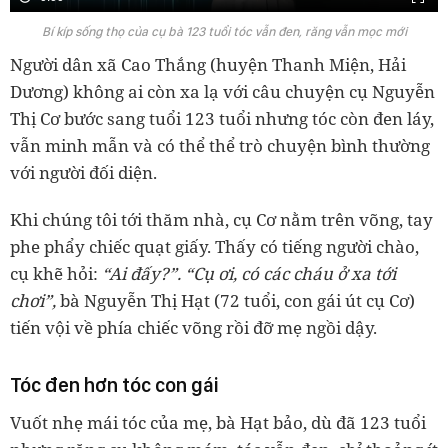
Bí kíp sống thọ của cụ bà 123 tuổi tóc vẫn đen, răng vẫn mọc mới
Người dân xã Cao Thắng (huyện Thanh Miện, Hải
Dương) không ai còn xa lạ với câu chuyện cụ Nguyễn
Thị Cơ bước sang tuổi 123 tuổi nhưng tóc còn đen láy,
vẫn minh mẫn và có thể thể trò chuyện bình thường
với người đối diện.
Khi chúng tôi tới thăm nhà, cụ Cơ nằm trên võng, tay
phe phẩy chiếc quạt giấy. Thấy có tiếng người chào,
cụ khẽ hỏi:
“Ai đấy?”. “Cụ ơi, có các cháu ở xa tới
chơi”,
bà Nguyễn Thị Hạt (72 tuổi, con gái út cụ Cơ)
tiến vội về phía chiếc võng rồi đỡ mẹ ngồi dậy.
Tóc đen hơn tóc con gái
Vuốt nhẹ mái tóc của mẹ, bà Hạt bảo, dù đã 123 tuổi