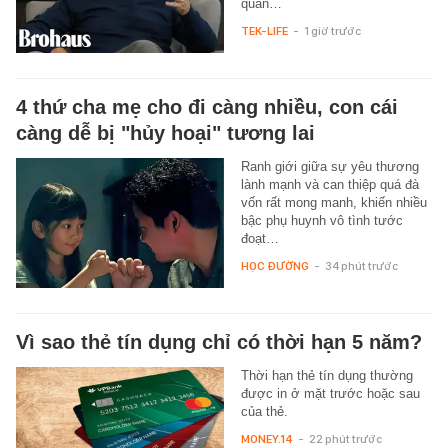
quan…
TEK-LIFE
-
1 giờ trước
4 thứ cha mẹ cho đi càng nhiều, con cái
càng dễ bị "hủy hoại" tương lai
Ranh giới giữa sự yêu thương
lành mạnh và can thiệp quá đà
vốn rất mong manh, khiến nhiều
bậc phụ huynh vô tình tước
đoạt…
HỌC ĐƯỜNG
-
34 phút trước
Vì sao thẻ tín dụng chỉ có thời hạn 5 năm?
Thời hạn thẻ tín dụng thường
được in ở mặt trước hoặc sau
của thẻ.
MONEY.14
-
22 phút trước