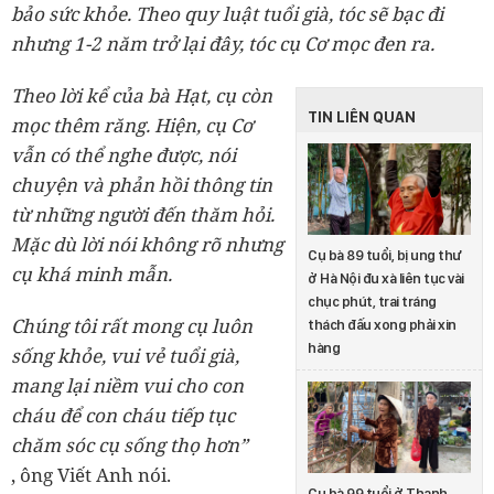
bảo sức khỏe. Theo quy luật tuổi già, tóc sẽ bạc đi
nhưng 1-2 năm trở lại đây, tóc cụ Cơ mọc đen ra.
Theo lời kể của bà Hạt, cụ còn
TIN LIÊN QUAN
mọc thêm răng. Hiện, cụ Cơ
vẫn có thể nghe được, nói
chuyện và phản hồi thông tin
từ những người đến thăm hỏi.
Mặc dù lời nói không rõ nhưng
Cụ bà 89 tuổi, bị ung thư
cụ khá minh mẫn.
ở Hà Nội đu xà liên tục vài
chục phút, trai tráng
Chúng tôi rất mong cụ luôn
thách đấu xong phải xin
hàng
sống khỏe, vui vẻ tuổi già,
mang lại niềm vui cho con
cháu để con cháu tiếp tục
chăm sóc cụ sống thọ hơn”
, ông Viết Anh nói.
Cụ bà 99 tuổi ở Thanh