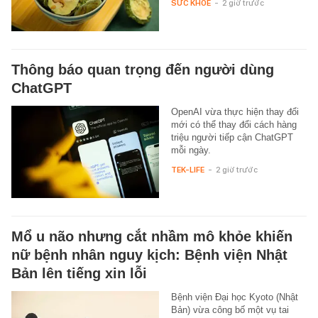
SỨC KHỎE
-
2 giờ trước
Thông báo quan trọng đến người dùng
ChatGPT
OpenAI vừa thực hiện thay đổi
mới có thể thay đổi cách hàng
triệu người tiếp cận ChatGPT
mỗi ngày.
TEK-LIFE
-
2 giờ trước
Mổ u não nhưng cắt nhầm mô khỏe khiến
nữ bệnh nhân nguy kịch: Bệnh viện Nhật
Bản lên tiếng xin lỗi
Bệnh viện Đại học Kyoto (Nhật
Bản) vừa công bố một vụ tai