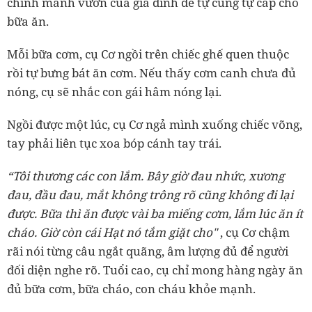
chính mảnh vườn của gia đình để tự cung tự cấp cho
bữa ăn.
Mỗi bữa cơm, cụ Cơ ngồi trên chiếc ghế quen thuộc
rồi tự bưng bát ăn cơm. Nếu thấy cơm canh chưa đủ
nóng, cụ sẽ nhắc con gái hâm nóng lại.
Ngồi được một lúc, cụ Cơ ngả mình xuống chiếc võng,
tay phải liên tục xoa bóp cánh tay trái.
“Tôi thương các con lắm. Bây giờ đau nhức, xương
đau, đầu đau, mắt không trông rõ cũng không đi lại
được. Bữa thì ăn được vài ba miếng cơm, lắm lúc ăn ít
cháo. Giờ còn cái Hạt nó tắm giặt cho"
, cụ Cơ chậm
rãi nói từng câu ngắt quãng, âm lượng đủ để người
đối diện nghe rõ. Tuổi cao, cụ chỉ mong hàng ngày ăn
đủ bữa cơm, bữa cháo, con cháu khỏe mạnh.