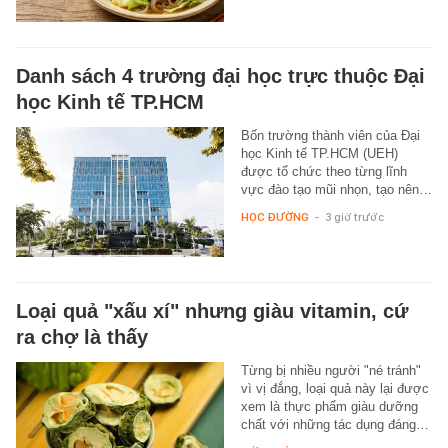
Danh sách 4 trường đại học trực thuộc Đại
học Kinh tế TP.HCM
Bốn trường thành viên của Đại
học Kinh tế TP.HCM (UEH)
được tổ chức theo từng lĩnh
vực đào tạo mũi nhọn, tạo nên…
HỌC ĐƯỜNG
-
3 giờ trước
Loại quả "xấu xí" nhưng giàu vitamin, cứ
ra chợ là thấy
Từng bị nhiều người "né tránh"
vì vị đắng, loại quả này lại được
xem là thực phẩm giàu dưỡng
chất với những tác dụng đáng…