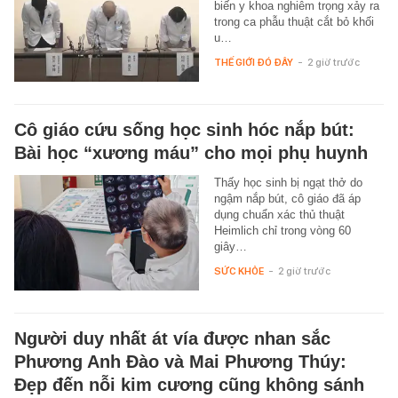
biến y khoa nghiêm trọng xảy ra
trong ca phẫu thuật cắt bỏ khối
u…
THẾ GIỚI ĐÓ ĐÂY
-
2 giờ trước
Cô giáo cứu sống học sinh hóc nắp bút:
Bài học “xương máu” cho mọi phụ huynh
Thấy học sinh bị ngạt thở do
ngậm nắp bút, cô giáo đã áp
dụng chuẩn xác thủ thuật
Heimlich chỉ trong vòng 60
giây…
SỨC KHỎE
-
2 giờ trước
Người duy nhất át vía được nhan sắc
Phương Anh Đào và Mai Phương Thúy:
Đẹp đến nỗi kim cương cũng không sánh