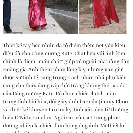
Thiết kế tay bèo nhún đã tô điểm thêm nét yêu kiều,
điệu đà cho Công nương Kate. Chất liệu vải ánh kim
chính là điểm "mấu chốt" giúp vẻ ngoài của nàng dâu
Hoàng gia Anh thêm phần lộng lẫy, nhưng vẫn giữ
được sự tinh tế, sang trọng. Cách nhấn nhá phụ kiện
cũng cho thấy đẳng cấp thời trang không thể "xô đổ"
của Công nương Kate. Cô chọn chiếc clutch màu
trung tính hài hòa, đôi giày ánh bạc của Jimmy Choo
và thiết kế khuyên tai cầu kỳ, tinh xảo đến từ thương
hiệu O'Nitta London. Ngôi sao của set trang phục
đương nhiên là chiếc đầm hồng óng ánh. Và thiết kế