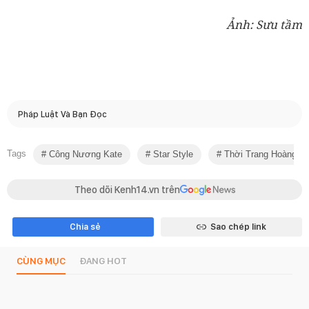
Ảnh: Sưu tầm
Pháp Luật Và Bạn Đọc
Tags
Công Nương Kate
Star Style
Thời Trang Hoàng Gi
Theo dõi Kenh14.vn trên
Chia sẻ
Sao chép link
CÙNG MỤC
ĐANG HOT