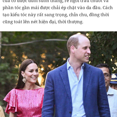
của cô được duỗi suôn thẳng, rẽ ngôi trau chuốt và
phần tóc gần mái được chải ép chặt vào da đầu. Cách
tạo kiểu tóc này rất sang trọng, chỉn chu, đồng thời
cũng toát lên nét hiện đại, thời thượng.