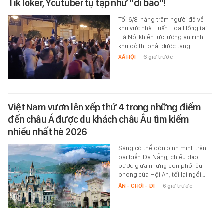
TikToker, Youtuber tụ tập như "đi bão"!
Tối 6/8, hàng trăm người đổ về
khu vực nhà Huấn Hoa Hồng tại
Hà Nội khiến lực lượng an ninh
khu đô thị phải được tăng…
XÃ HỘI
-
6 giờ trước
Việt Nam vươn lên xếp thứ 4 trong những điểm
đến châu Á được du khách châu Âu tìm kiếm
nhiều nhất hè 2026
Sáng có thể đón bình minh trên
bãi biển Đà Nẵng, chiều dạo
bước giữa những con phố rêu
phong của Hội An, tối lại ngồi…
ĂN - CHƠI - ĐI
-
6 giờ trước