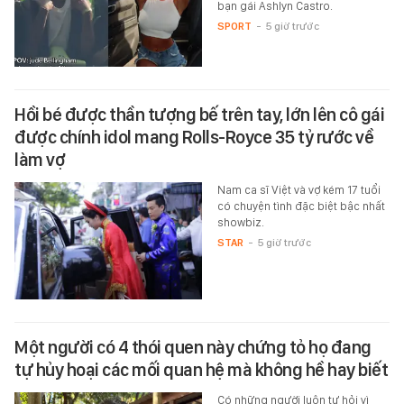
bạn gái Ashlyn Castro.
SPORT
-
5 giờ trước
Hồi bé được thần tượng bế trên tay, lớn lên cô gái
được chính idol mang Rolls-Royce 35 tỷ rước về
làm vợ
Nam ca sĩ Việt và vợ kém 17 tuổi
có chuyện tình đặc biệt bậc nhất
showbiz.
STAR
-
5 giờ trước
Một người có 4 thói quen này chứng tỏ họ đang
tự hủy hoại các mối quan hệ mà không hề hay biết
Có những người luôn tự hỏi vì