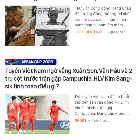
Thư viện Công cộng Hàng Châu
đặt tượng đồng một người nhặt
rác mê đọc sách, nhằm tri ân
hành trình 20 năm âm thầm…
THẾ GIỚI ĐÓ ĐÂY
-
7 giờ trước
Tuyển Việt Nam ngờ vắng Xuân Son, Văn Hậu và 2
trụ cột trước trận gặp Campuchia, HLV Kim Sang-
sik tính toán điều gì?
Đội tuyển Việt Nam đã có buổi
tập trên sân vận động Mỹ Đình
chuẩn bị cho trận gặp
Campuchia. Đáng chú ý, buổi…
SPORT
-
7 giờ trước