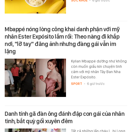
SỨC KHỎE
-
6 giờ trước
Mbappé nóng lòng công khai danh phận với mỹ
nhân Ester Expósito lắm rồi: Theo nàng đi khắp
nơi, "lỡ tay" đăng ảnh nhưng đàng gái vẫn im
lặng
Kylian Mbappé dường như không
còn muốn giấu kín chuyện tình
cảm với mỹ nhân Tây Ban Nha
Ester Expósito.
SPORT
-
6 giờ trước
Danh tính gã đàn ông đánh đập con gái của nhân
tình, bắt quỳ gối xuyên đêm
Tất cả những lần cháu L. bị Long