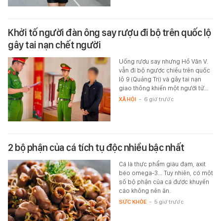
Khởi tố người đàn ông say rượu đi bộ trên quốc lộ
gây tai nạn chết người
Uống rượu say nhưng Hồ Văn V.
vẫn đi bộ ngược chiều trên quốc
lộ 9 (Quảng Trị) và gây tai nạn
giao thông khiến một người tử…
XÃ HỘI
-
6 giờ trước
2 bộ phận của cá tích tụ độc nhiều bậc nhất
Cá là thực phẩm giàu đạm, axit
béo omega-3... Tuy nhiên, có một
số bộ phận của cá được khuyến
cáo không nên ăn.
SỨC KHỎE
-
5 giờ trước