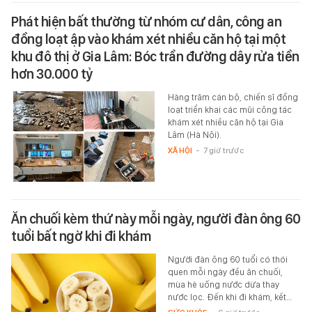
Phát hiện bất thường từ nhóm cư dân, công an
đồng loạt ập vào khám xét nhiều căn hộ tại một
khu đô thị ở Gia Lâm: Bóc trần đường dây rửa tiền
hơn 30.000 tỷ
Hàng trăm cán bộ, chiến sĩ đồng
loạt triển khai các mũi công tác
khám xét nhiều căn hộ tại Gia
Lâm (Hà Nội).
XÃ HỘI
-
7 giờ trước
Ăn chuối kèm thứ này mỗi ngày, người đàn ông 60
tuổi bất ngờ khi đi khám
Người đàn ông 60 tuổi có thói
quen mỗi ngày đều ăn chuối,
mùa hè uống nước dừa thay
nước lọc. Đến khi đi khám, kết…