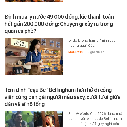
Định mua ly nước 49.000 đồng, lúc thanh toán
hết gần 200.000 đồng: Chuyện gì xảy ra trong
quán cà phê?
Lý do không hẳn là “mình tiêu
hoang quá” đâu.
MONEY.14
-
5 giờ trước
Tóm dính "cậu Be" Bellingham hớn hở đi công
viên cùng bạn gái người mẫu sexy, cười tươi giữa
dàn vệ sĩ hộ tống
Sau kỳ World Cup 2026 đáng nhớ
cùng tuyển Anh, Jude Bellingham
tranh thủ tận hưởng kỳ nghỉ bên