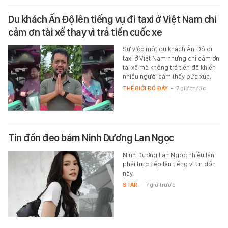
Du khách Ấn Độ lên tiếng vụ đi taxi ở Việt Nam chỉ
cảm ơn tài xế thay vì trả tiền cuốc xe
Sự việc một du khách Ấn Độ đi
taxi ở Việt Nam nhưng chỉ cảm ơn
tài xế mà không trả tiền đã khiến
nhiều người cảm thấy bức xúc.
THẾ GIỚI ĐÓ ĐÂY
-
7 giờ trước
Tin đồn đeo bám Ninh Dương Lan Ngọc
Ninh Dương Lan Ngọc nhiều lần
phải trực tiếp lên tiếng vì tin đồn
này.
STAR
-
7 giờ trước