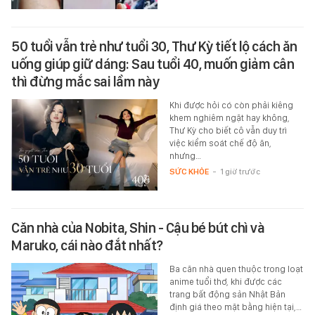
50 tuổi vẫn trẻ như tuổi 30, Thư Kỳ tiết lộ cách ăn
uống giúp giữ dáng: Sau tuổi 40, muốn giảm cân
thì đừng mắc sai lầm này
Khi được hỏi có còn phải kiêng
khem nghiêm ngặt hay không,
Thư Kỳ cho biết cô vẫn duy trì
việc kiểm soát chế độ ăn,
nhưng…
SỨC KHỎE
-
1 giờ trước
Căn nhà của Nobita, Shin - Cậu bé bút chì và
Maruko, cái nào đắt nhất?
Ba căn nhà quen thuộc trong loạt
anime tuổi thơ, khi được các
trang bất động sản Nhật Bản
định giá theo mặt bằng hiện tại,…