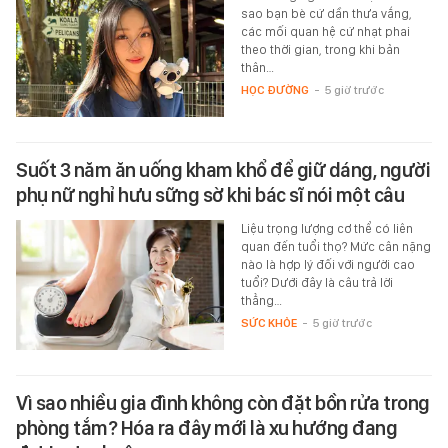
sao bạn bè cứ dần thưa vắng,
các mối quan hệ cứ nhạt phai
theo thời gian, trong khi bản
thân…
HỌC ĐƯỜNG
-
5 giờ trước
Suốt 3 năm ăn uống kham khổ để giữ dáng, người
phụ nữ nghỉ hưu sững sờ khi bác sĩ nói một câu
Liệu trọng lượng cơ thể có liên
quan đến tuổi thọ? Mức cân nặng
nào là hợp lý đối với người cao
tuổi? Dưới đây là câu trả lời
thẳng…
SỨC KHỎE
-
5 giờ trước
Vì sao nhiều gia đình không còn đặt bồn rửa trong
phòng tắm? Hóa ra đây mới là xu hướng đang