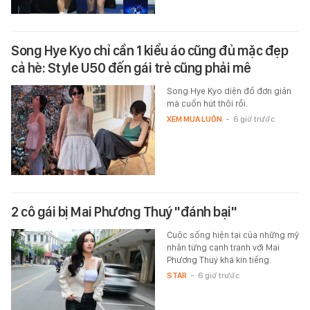
Song Hye Kyo chỉ cần 1 kiểu áo cũng đủ mặc đẹp
cả hè: Style U50 đến gái trẻ cũng phải mê
Song Hye Kyo diện đồ đơn giản
mà cuốn hút thôi rồi.
XEM MUA LUÔN
-
6 giờ trước
2 cô gái bị Mai Phương Thuý "đánh bại"
Cuộc sống hiện tại của những mỹ
nhân từng cạnh tranh với Mai
Phương Thuý khá kín tiếng.
STAR
-
6 giờ trước