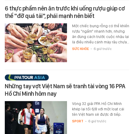
6 thực phẩm nên ăn trước khi uống rượu giúp cơ
thể "đỡ quá tải", phái mạnh nên biết
Một chiếc bụng rỗng có thể khiến
rượu "ngấm" nhanh hơn, nhưng
ăn đúng cách trước cuộc nhậu lại
là điều nhiều cánh mày râu chưa…
SỨC KHỎE
-
6 giờ trước
Những tay vợt Việt Nam sẽ tranh tài vòng 16 PPA
Hồ Chí Minh hôm nay
Vòng 32 giải PPA Hồ Chí MInh
khép lại tối 6/8 với một loạt cái
tên Việt Nam sẽ được đi tiếp.
SPORT
-
6 giờ trước