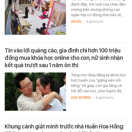
đánh đập, mẹ ruột của cháu đều
chứng kiến nhưng không can
ngăn hay có động thái bảo vệ…
XÃ HỘI
-
6 giờ trước
Tin vào lời quảng cáo, gia đình chi hơn 100 triệu
đồng mua khóa học online cho con, nữ sinh nhận
kết quả trượt sau 1 năm ôn thi
Từng cho rằng đăng ký khóa học
trực tuyến của "giảng viên nổi
tiếng" sẽ giúp con gái tăng cơ
hội đỗ cao học, phụ huynh đã…
HỌC ĐƯỜNG
-
6 giờ trước
Khung cảnh giật mình trước nhà Huấn Hoa Hồng: