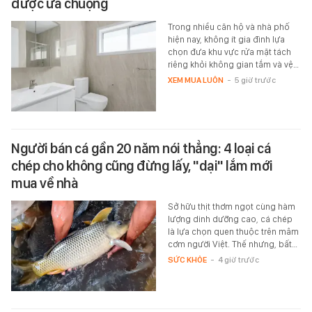
được ưa chuộng
Trong nhiều căn hộ và nhà phố
hiện nay, không ít gia đình lựa
chọn đưa khu vực rửa mặt tách
riêng khỏi không gian tắm và vệ…
XEM MUA LUÔN
-
5 giờ trước
Người bán cá gần 20 năm nói thẳng: 4 loại cá
chép cho không cũng đừng lấy, "dại" lắm mới
mua về nhà
Sở hữu thịt thơm ngọt cùng hàm
lượng dinh dưỡng cao, cá chép
là lựa chọn quen thuộc trên mâm
cơm người Việt. Thế nhưng, bất…
SỨC KHỎE
-
4 giờ trước