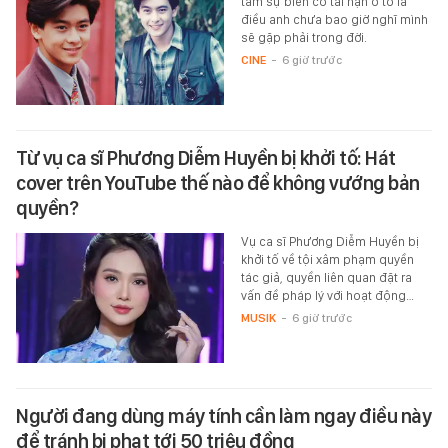
tâm sự biến cố tai nạn ô tô là
điều anh chưa bao giờ nghĩ mình
sẽ gặp phải trong đời.
CINE
-
6 giờ trước
Từ vụ ca sĩ Phương Diễm Huyền bị khởi tố: Hát
cover trên YouTube thế nào để không vướng bản
quyền?
Vụ ca sĩ Phương Diễm Huyền bị
khởi tố về tội xâm phạm quyền
tác giả, quyền liên quan đặt ra
vấn đề pháp lý với hoạt động…
MUSIK
-
6 giờ trước
Người đang dùng máy tính cần làm ngay điều này
để tránh bị phạt tới 50 triệu đồng