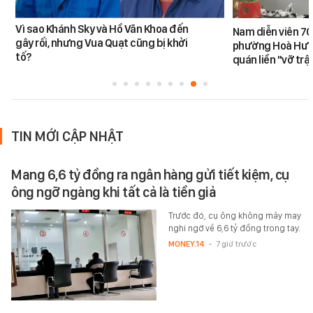
Vì sao Khánh Sky và Hồ Văn Khoa đến
Nam diễn viên 70
gây rối, nhưng Vua Quạt cũng bị khởi
phường Hoà Hưn
tố?
quán liền "vỡ trậ
TIN MỚI CẬP NHẬT
Mang 6,6 tỷ đồng ra ngân hàng gửi tiết kiệm, cụ
ông ngỡ ngàng khi tất cả là tiền giả
Trước đó, cụ ông không mảy may
nghi ngờ về 6,6 tỷ đồng trong tay.
MONEY.14
-
7 giờ trước