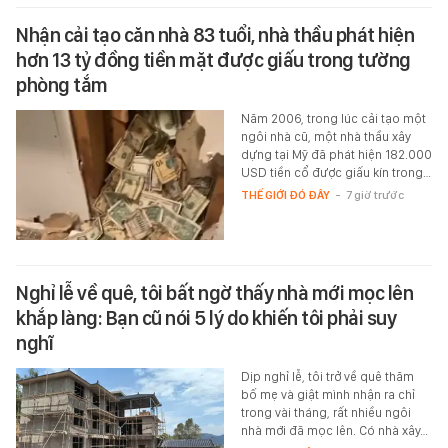
Nhận cải tạo căn nhà 83 tuổi, nhà thầu phát hiện
hơn 13 tỷ đồng tiền mặt được giấu trong tường
phòng tắm
Năm 2006, trong lúc cải tạo một
ngôi nhà cũ, một nhà thầu xây
dựng tại Mỹ đã phát hiện 182.000
USD tiền cổ được giấu kín trong…
THẾ GIỚI ĐÓ ĐÂY
-
7 giờ trước
Nghỉ lễ về quê, tôi bất ngờ thấy nhà mới mọc lên
khắp làng: Bạn cũ nói 5 lý do khiến tôi phải suy
nghĩ
Dịp nghỉ lễ, tôi trở về quê thăm
bố mẹ và giật mình nhận ra chỉ
trong vài tháng, rất nhiều ngôi
nhà mới đã mọc lên. Có nhà xây…