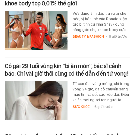
khoe body top 0,01% thế giới
Vừa đăng ảnh đáp trả vụ bị chê
béo, vị hôn thê của Ronaldo lập
tức bị tình cũ Irina Shayk đụng
hàng góc chụp khoe body cực…
BEAUTY & FASHION
-
6 giờ trước
Cô gái 29 tuổi vùng kín “bị ăn mòn”, bác sĩ cảnh
báo: Chỉ vài giờ thôi cũng có thể dẫn đến tử vong!
Từ cơn đau vùng mông, chỉ trong
vòng 24 giờ, da cô chuyển sang
màu tím và sốt cao kéo dài. Điều
khiến mọi người rợn người là…
SỨC KHỎE
-
6 giờ trước