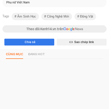
Phụ nữ Việt Nam
Tags
Âm Sinh Học
Công Nghệ Mới
Động Vật
Theo dõi Kenh14.vn trên
Chia sẻ
Sao chép link
CÙNG MỤC
ĐANG HOT