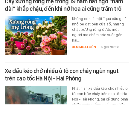
Cây xương rồng mẹ trồng 19 năm bất ngờ “nằm
dài” khắp chậu, đến khi nở hoa ai cũng trầm trồ
Không còn là một “quả cầu gai”
nhỏ bé đặt bên cửa sổ, những
chậu xương rồng được một
người mẹ chăm sóc suốt gần
hai…
XEM MUA LUÔN
-
6 giờ trước
Xe đầu kéo chở nhiều ô tô con cháy ngùn ngụt
trên cao tốc Hà Nội - Hải Phòng
Phát hiện xe đầu kéo chở nhiều ô
tô con bốc cháy trên cao tốc Hà
Nội - Hải Phòng, tài xế dùng bình
chữa cháy khống chế ngọn lửa…
XÃ HỘI
-
6 giờ trước