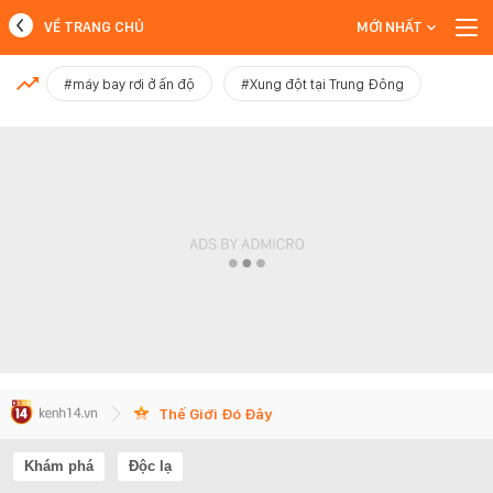
VỀ TRANG CHỦ
MỚI NHẤT
MỚI NHẤT
#máy bay rơi ở ấn độ
#Xung đột tại Trung Đông
Xem thêm
Thế Giới Đó Đây
Khám phá
Độc lạ