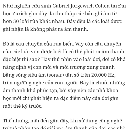
Như nghiên cứu sinh Gabriel Jorgewich Cohen tại Đại
học Zurich gần đây đã thu thập các bản ghi âm từ
hơn 50 loài rùa khác nhau. Đây đều là các loài được
ghi nhận là không phát ra âm thanh.
Đó là câu chuyện của rùa biển. Vậy còn câu chuyện
của các loài vốn được biết là có thể phát ra âm thanh
đặc biệt thì sao? Hãy thử nhìn vào loài dơi, dơi có khả
năng định vị con mồi và môi trường xung quanh
bằng sóng siêu âm (sonar) tần số trên 20.000 Hz,
trên ngưỡng nghe của con người. Đây là chuỗi những
âm thanh khá phức tạp, bởi vậy nên các nhà khoa
học mới chỉ phát hiện ra đặc điểm này của dơi gần
một thế kỷ trước.
Thế nhưng, mãi đến gần đây, khi sử dụng công nghệ
trí tuệ nhân tạo để giải mã âm thanh của dơi, các nhà