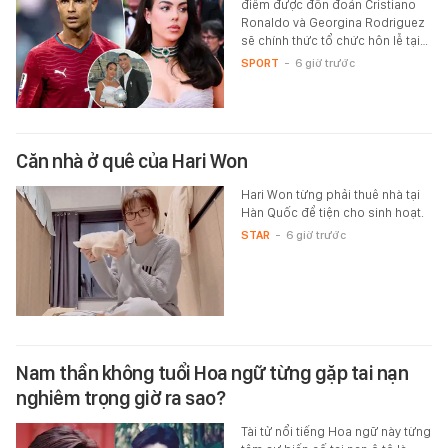
điểm được đồn đoán Cristiano
Ronaldo và Georgina Rodriguez
sẽ chính thức tổ chức hôn lễ tại…
SPORT
-
6 giờ trước
Căn nhà ở quê của Hari Won
Hari Won từng phải thuê nhà tại
Hàn Quốc để tiện cho sinh hoạt.
STAR
-
6 giờ trước
Nam thần không tuổi Hoa ngữ từng gặp tai nạn
nghiêm trọng giờ ra sao?
Tài tử nổi tiếng Hoa ngữ này từng