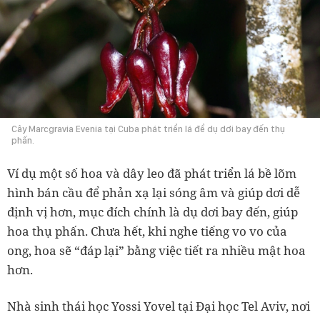
Cây Marcgravia Evenia tại Cuba phát triển lá để dụ dơi bay đến thụ
phấn.
Ví dụ một số hoa và dây leo đã phát triển lá bề lõm
hình bán cầu để phản xạ lại sóng âm và giúp dơi dễ
định vị hơn, mục đích chính là dụ dơi bay đến, giúp
hoa thụ phấn. Chưa hết, khi nghe tiếng vo vo của
ong, hoa sẽ “đáp lại” bằng việc tiết ra nhiều mật hoa
hơn.
Nhà sinh thái học Yossi Yovel tại Đại học Tel Aviv, nơi