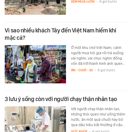
XEM MUA LUÔN
-
6 giờ trước
Vì sao nhiều khách Tây đến Việt Nam hiếm khi
mặc cả?
Ở một khu chợ Việt Nam, cảnh
người mua hỏi giá rồi trả xuống
vài nghìn, vài chục nghìn đồng
vốn đã trở thành hình ảnh quen…
ĂN - CHƠI - ĐI
-
6 giờ trước
3 lưu ý sống còn với người chạy thận nhân tạo
Với người chạy thận nhân tạo,
những thói quen như uống thêm
nước, ăn một quả chuối hay bỏ
qua dấu hiệu bất thường ở cầu…
SỨC KHỎE
-
6 giờ trước