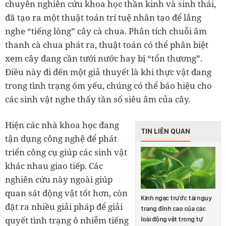
chuyên nghiên cứu khoa học thần kinh và sinh thái,
đã tạo ra một thuật toán trí tuệ nhân tạo để lắng
nghe “tiếng lòng” cây cà chua. Phân tích chuỗi âm
thanh cà chua phát ra, thuật toán có thể phân biệt
xem cây đang cần tưới nước hay bị “tổn thương”.
Điều này đi đến một giả thuyết là khi thực vật đang
trong tình trạng ốm yếu, chúng có thể báo hiệu cho
các sinh vật nghe thấy tần số siêu âm của cây.
Hiện các nhà khoa học đang
TIN LIÊN QUAN
tận dụng công nghệ để phát
triển công cụ giúp các sinh vật
khác nhau giao tiếp. Các
nghiên cứu này ngoài giúp
quan sát động vật tốt hơn, còn
Kinh ngạc trước tài ngụy
đặt ra nhiều giải pháp để giải
trang đỉnh cao của các
quyết tình trạng ô nhiễm tiếng
loài động vật trong tự