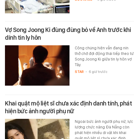
Vợ Song Joong Ki đùng đùng bỏ về Anh trước khi
dính tin ly hôn
Công chúng hiện vẫn đang nín
thở chờ đợi động thái tiếp theo từ
Song Joong Ki giữa tin ly hôn vợ
Tây.
STAR
-
6 giờ trước
Khai quật mộ liệt sĩ chưa xác định danh tính, phát
hiện bức ảnh người phụ nữ
Ngoài bức ảnh người phụ nữ, lực
lượng chức năng Đà Nẵng còn
phát hiện nhiều di vật khi khai
quật mộ liệt sĩ chưa xác định…