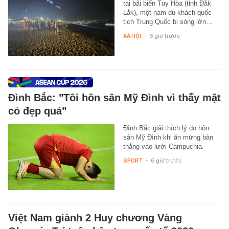
tại bãi biển Tuy Hòa (tỉnh Đắk
Lắk), một nam du khách quốc
tịch Trung Quốc bị sóng lớn…
XÃ HỘI
-
6 giờ trước
Đình Bắc: "Tôi hôn sân Mỹ Đình vì thấy mặt
cỏ đẹp quá"
Đình Bắc giải thích lý do hôn
sân Mỹ Đình khi ăn mừng bàn
thắng vào lưới Campuchia.
SPORT
-
6 giờ trước
Việt Nam giành 2 Huy chương Vàng