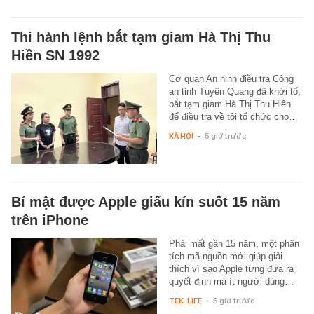
Thi hành lệnh bắt tạm giam Hà Thị Thu
Hiền SN 1992
Cơ quan An ninh điều tra Công
an tỉnh Tuyên Quang đã khởi tố,
bắt tạm giam Hà Thị Thu Hiền
để điều tra về tội tổ chức cho…
XÃ HỘI
-
5 giờ trước
Bí mật được Apple giấu kín suốt 15 năm
trên iPhone
Phải mất gần 15 năm, một phân
tích mã nguồn mới giúp giải
thích vì sao Apple từng đưa ra
quyết định mà ít người dùng…
TEK-LIFE
-
5 giờ trước