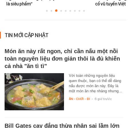
là siêu phẩm”
cổ vũ tuyển Việt
TIN MỚI CẬP NHẬT
Món ăn này rất ngon, chỉ cần nấu một nồi
toàn nguyên liệu đơn giản thôi là đủ khiến
cả nhà "ăn tì tì"
Với toàn những nguyên liệu
quen thuộc, bạn có thể dễ dàng
nấu được món ăn này. Đây là
một món ăn nhẹ nhàng nhưng…
ĂN - CHƠI - ĐI
-
6 giờ trước
Bill Gates cay đắng thừa nhận sai lầm lớn