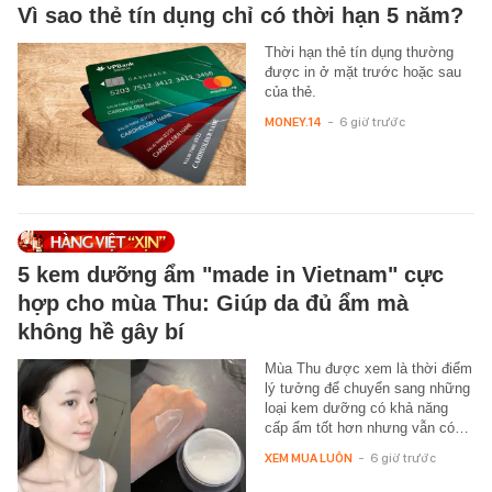
Vì sao thẻ tín dụng chỉ có thời hạn 5 năm?
Thời hạn thẻ tín dụng thường
được in ở mặt trước hoặc sau
của thẻ.
MONEY.14
-
6 giờ trước
5 kem dưỡng ẩm "made in Vietnam" cực
hợp cho mùa Thu: Giúp da đủ ẩm mà
không hề gây bí
Mùa Thu được xem là thời điểm
lý tưởng để chuyển sang những
loại kem dưỡng có khả năng
cấp ẩm tốt hơn nhưng vẫn có…
XEM MUA LUÔN
-
6 giờ trước