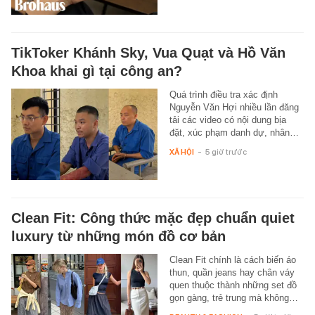
TikToker Khánh Sky, Vua Quạt và Hồ Văn
Khoa khai gì tại công an?
Quá trình điều tra xác định
Nguyễn Văn Hợi nhiều lần đăng
tải các video có nội dung bịa
đặt, xúc phạm danh dự, nhân…
XÃ HỘI
-
5 giờ trước
Clean Fit: Công thức mặc đẹp chuẩn quiet
luxury từ những món đồ cơ bản
Clean Fit chính là cách biến áo
thun, quần jeans hay chân váy
quen thuộc thành những set đồ
gọn gàng, trẻ trung mà không…