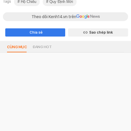
Tags
Hộ Chiếu
Quy Định Mới
Theo dõi Kenh14.vn trên
Chia sẻ
Sao chép link
CÙNG MỤC
ĐANG HOT