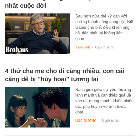
nhất cuộc đời
Sau hơn nửa thế kỷ gắn với
những thành công vang dội, Bill
Gates cho biết điều khiến ông
hối tiếc nhất lại không liên
quan…
TEK-LIFE
-
6 giờ trước
4 thứ cha mẹ cho đi càng nhiều, con cái
càng dễ bị "hủy hoại" tương lai
Ranh giới giữa sự yêu thương
lành mạnh và can thiệp quá đà
vốn rất mong manh, khiến nhiều
bậc phụ huynh vô tình tước
đoạt…
HỌC ĐƯỜNG
-
6 giờ trước