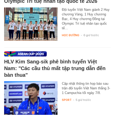
Olympic Trí tuệ nhân tạo quốc tế 2026
Đội tuyển Việt Nam giành 2 Huy
chương Vàng, 1 Huy chương
Bạc, 4 Huy chương Đồng tại
Olympic Trí tuệ nhân tạo quốc
tế…
HỌC ĐƯỜNG
-
6 giờ trước
HLV Kim Sang-sik phê bình tuyển Việt
Nam: "Các cầu thủ mất tập trung dẫn đến
bàn thua"
Cập nhật thông tin họp báo sau
trận đội tuyển Việt Nam thắng 3-
1 Campuchia tối ngày 7/8.
SPORT
-
5 giờ trước