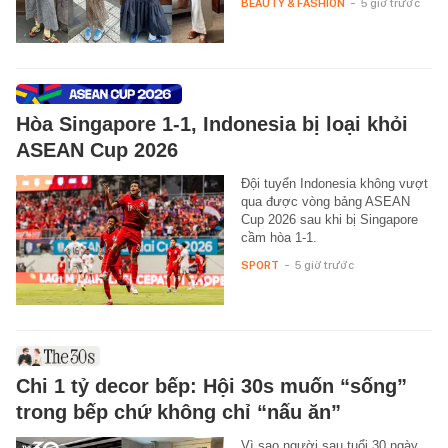
BEAUTY & FASHION
-
5 giờ trước
Hòa Singapore 1-1, Indonesia bị loại khỏi
ASEAN Cup 2026
Đội tuyển Indonesia không vượt
qua được vòng bảng ASEAN
Cup 2026 sau khi bị Singapore
cầm hòa 1-1.
SPORT
-
5 giờ trước
Chi 1 tỷ decor bếp: Hội 30s muốn “sống”
trong bếp chứ không chỉ “nấu ăn”
Vì sao người sau tuổi 30 ngày