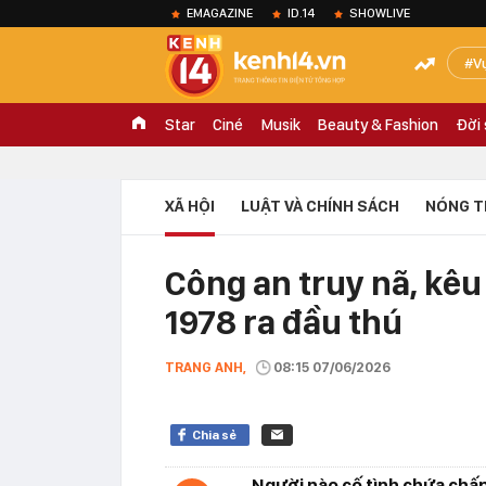
EMAGAZINE
ID.14
SHOWLIVE
V
Star
Ciné
Musik
Beauty & Fashion
Đời
XÃ HỘI
LUẬT VÀ CHÍNH SÁCH
NÓNG T
Công an truy nã, kê
1978 ra đầu thú
TRANG ANH,
08:15 07/06/2026
Chia sẻ
Người nào cố tình chứa chấp,