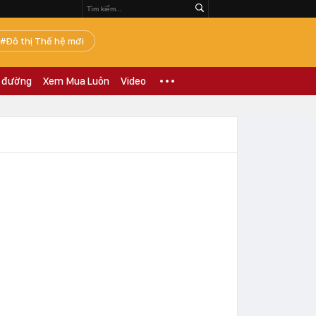
Đô thị Thế hệ mới
 đường
Xem Mua Luôn
Video