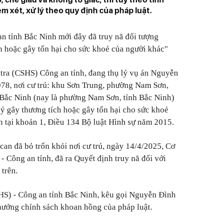
em xét, xử lý theo quy định của pháp luật.
n tỉnh Bắc Ninh mới đây đã truy nã đối tượng
h hoặc gây tổn hại cho sức khoẻ của người khác"
 tra (CSHS) Công an tỉnh, đang thụ lý vụ án Nguyễn
978, nơi cư trú: khu Sơn Trung, phường Nam Sơn,
 Bắc Ninh (nay là phường Nam Sơn, tỉnh Bắc Ninh)
Cố ý gây thương tích hoặc gây tổn hại cho sức khoẻ
h tại khoản 1, Điều 134 Bộ luật Hình sự năm 2015.
ị can đã bỏ trốn khỏi nơi cư trú, ngày 14/4/2025, Cơ
- Công an tỉnh, đã ra Quyết định truy nã đối với
trên.
SHS) - Công an tỉnh Bắc Ninh, kêu gọi Nguyễn Đình
hưởng chính sách khoan hồng của pháp luật.