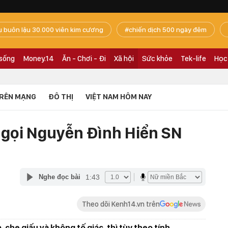
ụ buôn lậu 30.000 viên kim cương
chiến dịch 500 ngày đêm
 sống
Money.14
Ăn - Chơi - Đi
Xã hội
Sức khỏe
Tek-life
Học
RÊN MẠNG
ĐÔ THỊ
VIỆT NAM HÔM NAY
u gọi Nguyễn Đình Hiển SN
1:43
Nghe đọc bài
Theo dõi Kenh14.vn trên
 che giấu và không tố giác, thì tùy theo tính