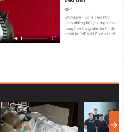
0
ShowLive · Có lẽ theo như
cách những kẻ tự-xưng-insider
trong thời trang như tôi thì đó
chính là: WEAN LE có sẵn tố…