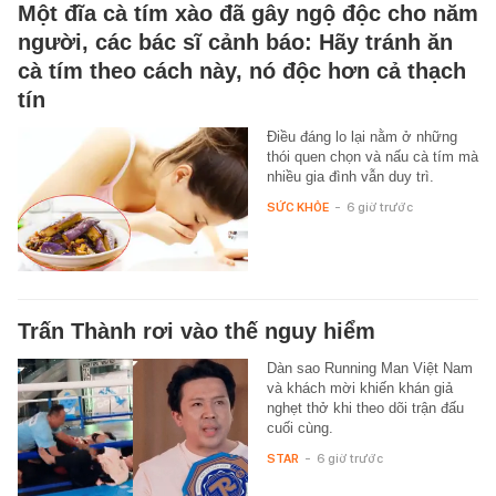
Một đĩa cà tím xào đã gây ngộ độc cho năm
người, các bác sĩ cảnh báo: Hãy tránh ăn
cà tím theo cách này, nó độc hơn cả thạch
tín
Điều đáng lo lại nằm ở những
thói quen chọn và nấu cà tím mà
nhiều gia đình vẫn duy trì.
SỨC KHỎE
-
6 giờ trước
Trấn Thành rơi vào thế nguy hiểm
Dàn sao Running Man Việt Nam
và khách mời khiến khán giả
nghẹt thở khi theo dõi trận đấu
cuối cùng.
STAR
-
6 giờ trước