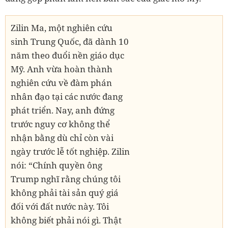
Zilin Ma, một nghiên cứu
TIN LIÊN QUAN
sinh Trung Quốc, đã dành 10
năm theo đuổi nền giáo dục
Mỹ. Anh vừa hoàn thành
nghiên cứu về đàm phán
nhân đạo tại các nước đang
Muốn quay về quá khứ
quá: Khung cảnh sân
phát triển. Nay, anh đứng
trường dưới cơn mưa lớn,
trước nguy cơ không thể
thanh xuân đẹp nhất là
nhận bằng dù chỉ còn vài
lúc này!
ngày trước lễ tốt nghiệp. Zilin
nói: “Chính quyền ông
Trump nghĩ rằng chúng tôi
không phải tài sản quý giá
đối với đất nước này. Tôi
Con gái vùng vằng không
chịu để bố đưa đi học, bà
không biết phải nói gì. Thật
mẹ Hà Nội chết lặng khi