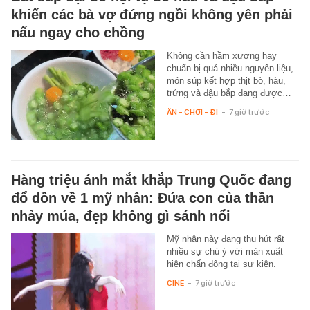
khiến các bà vợ đứng ngồi không yên phải
nấu ngay cho chồng
Không cần hầm xương hay
chuẩn bị quá nhiều nguyên liệu,
món súp kết hợp thịt bò, hàu,
trứng và đậu bắp đang được…
ĂN - CHƠI - ĐI
-
7 giờ trước
Hàng triệu ánh mắt khắp Trung Quốc đang
đổ dồn về 1 mỹ nhân: Đứa con của thần
nhảy múa, đẹp không gì sánh nổi
Mỹ nhân này đang thu hút rất
nhiều sự chú ý với màn xuất
hiện chấn động tại sự kiện.
CINE
-
7 giờ trước