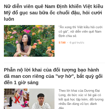
Nữ diễn viên quê Nam Định khiến Việt kiều
Mỹ đổ gục sau bữa ốc chuối đậu, hỏi cưới
luôn
"Ăn xong thì Việt kiều hỏi cưới
cô gái", nữ diễn viên quê Nam
Định chia sẻ.
STAR
-
6 giờ trước
Phẫn nộ lời khai của đối tượng bạo hành
dã man con riêng của "vợ hờ", bắt quỳ gối
đến 1 giờ sáng
Theo lời khai của Dương Đại
Long, do bức xúc vì bé gái có
kết quả học tập kém, đối tượng
nhiều lần dùng vũ lực đánh
đập…