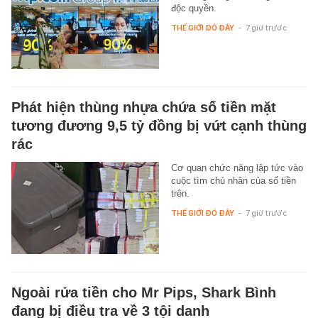
độc quyền.
THẾ GIỚI ĐÓ ĐÂY
-
7 giờ trước
Phát hiện thùng nhựa chứa số tiền mặt
tương đương 9,5 tỷ đồng bị vứt cạnh thùng
rác
Cơ quan chức năng lập tức vào
cuộc tìm chủ nhân của số tiền
trên.
THẾ GIỚI ĐÓ ĐÂY
-
7 giờ trước
Ngoài rửa tiền cho Mr Pips, Shark Bình
đang bị điều tra về 3 tội danh