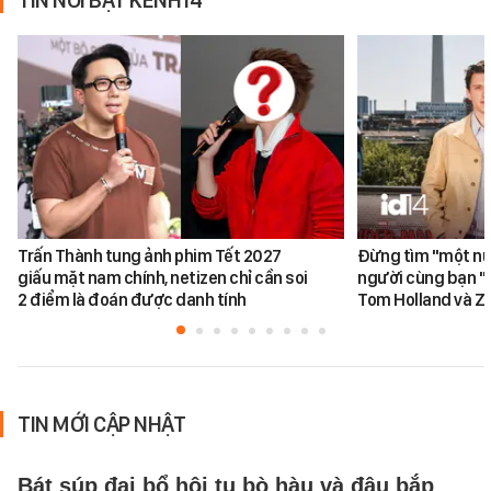
Trấn Thành tung ảnh phim Tết 2027
Đừng tìm "một nử
giấu mặt nam chính, netizen chỉ cần soi
người cùng bạn "
2 điểm là đoán được danh tính
Tom Holland và Z
TIN MỚI CẬP NHẬT
Bát súp đại bổ hội tụ bò hàu và đậu bắp