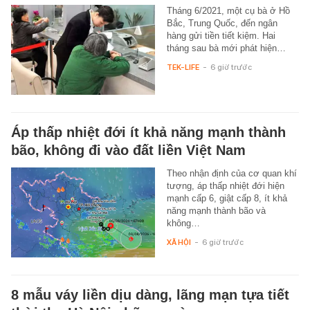
Tháng 6/2021, một cụ bà ở Hồ
Bắc, Trung Quốc, đến ngân
hàng gửi tiền tiết kiệm. Hai
tháng sau bà mới phát hiện…
TEK-LIFE
-
6 giờ trước
Áp thấp nhiệt đới ít khả năng mạnh thành
bão, không đi vào đất liền Việt Nam
Theo nhận định của cơ quan khí
tượng, áp thấp nhiệt đới hiện
mạnh cấp 6, giật cấp 8, ít khả
năng mạnh thành bão và
không…
XÃ HỘI
-
6 giờ trước
8 mẫu váy liền dịu dàng, lãng mạn tựa tiết