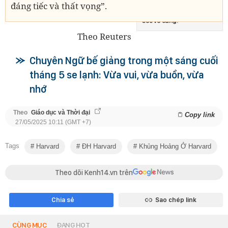
đáng tiếc và thất vọng”.
nghe nguyên nhân: "Tôi
sốc vô cùng!"
Theo Reuters
Chuyên Ngữ bế giảng trong một sáng cuối
tháng 5 se lạnh: Vừa vui, vừa buồn, vừa
nhớ
Theo
Giáo dục và Thời đại
Copy link
27/05/2025 10:11 (GMT +7)
Tags
Harvard
ĐH Harvard
Khủng Hoảng Ở Harvard
Theo dõi Kenh14.vn trên
Chia sẻ
Sao chép link
CÙNG MỤC
ĐANG HOT