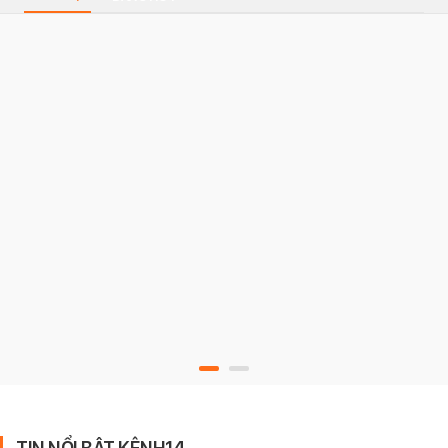
TIN NỔI BẬT KÊNH14