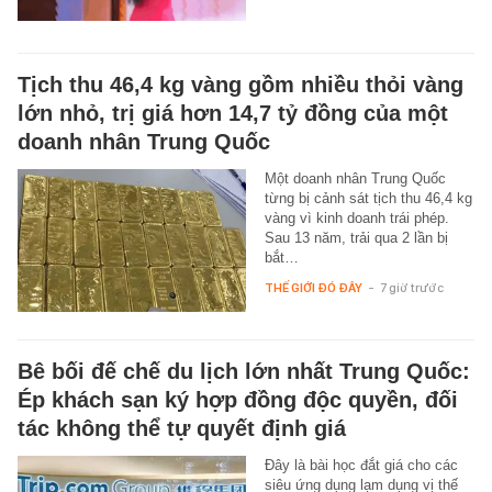
Tịch thu 46,4 kg vàng gồm nhiều thỏi vàng
lớn nhỏ, trị giá hơn 14,7 tỷ đồng của một
doanh nhân Trung Quốc
Một doanh nhân Trung Quốc
từng bị cảnh sát tịch thu 46,4 kg
vàng vì kinh doanh trái phép.
Sau 13 năm, trải qua 2 lần bị
bắt…
THẾ GIỚI ĐÓ ĐÂY
-
7 giờ trước
Bê bối đế chế du lịch lớn nhất Trung Quốc:
Ép khách sạn ký hợp đồng độc quyền, đối
tác không thể tự quyết định giá
Đây là bài học đắt giá cho các
siêu ứng dụng lạm dụng vị thế