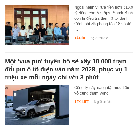
Ngoài hành vi rửa tiền hơn 318,9
tỷ đồng cho Mr Pips, Shark Bình
còn bị điều tra thêm 3 tội danh.
Cảnh sát đã phong tỏa 18 sổ đỏ,
…
XÃ HỘI
-
7 giờ trước
Một 'vua pin' tuyên bố sẽ xây 10.000 trạm
đổi pin ô tô điện vào năm 2028, phục vụ 1
triệu xe mỗi ngày chỉ với 3 phút
Công ty này đang đặt mục tiêu
vô cùng tham vọng.
TEK-LIFE
-
6 giờ trước