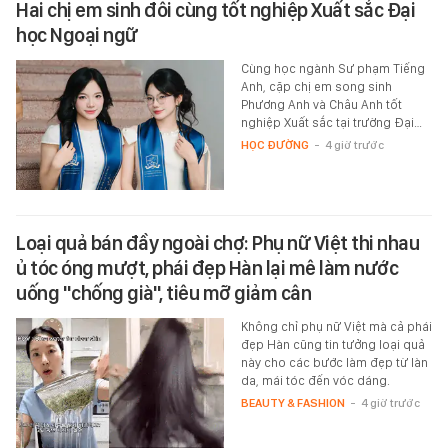
Hai chị em sinh đôi cùng tốt nghiệp Xuất sắc Đại
học Ngoại ngữ
Cùng học ngành Sư phạm Tiếng
Anh, cặp chị em song sinh
Phương Anh và Châu Anh tốt
nghiệp Xuất sắc tại trường Đại…
HỌC ĐƯỜNG
-
4 giờ trước
Loại quả bán đầy ngoài chợ: Phụ nữ Việt thi nhau
ủ tóc óng mượt, phái đẹp Hàn lại mê làm nước
uống "chống già", tiêu mỡ giảm cân
Không chỉ phụ nữ Việt mà cả phái
đẹp Hàn cũng tin tưởng loại quả
này cho các bước làm đẹp từ làn
da, mái tóc đến vóc dáng.
BEAUTY & FASHION
-
4 giờ trước