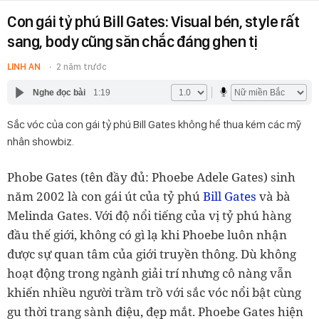
Con gái tỷ phú Bill Gates: Visual bén, style rất
sang, body cũng săn chắc đáng ghen tị
LINH AN
2 năm trước
Nghe đọc bài
1:19
Sắc vóc của con gái tỷ phú Bill Gates không hề thua kém các mỹ
nhân showbiz.
Phobe Gates (tên đầy đủ: Phoebe Adele Gates) sinh
năm 2002 là con gái út của tỷ phú
Bill Gates
và bà
Melinda Gates. Với độ nổi tiếng của vị tỷ phú hàng
đầu thế giới, không có gì lạ khi Phoebe luôn nhận
được sự quan tâm của giới truyền thông. Dù không
hoạt động trong ngành giải trí nhưng cô nàng vẫn
khiến nhiều người trầm trồ với sắc vóc nổi bật cùng
gu thời trang sành điệu, đẹp mắt. Phoebe Gates hiện