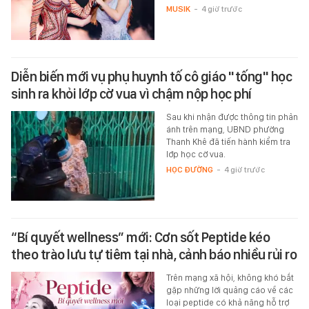
MUSIK
-
4 giờ trước
Diễn biến mới vụ phụ huynh tố cô giáo "tống" học
sinh ra khỏi lớp cờ vua vì chậm nộp học phí
Sau khi nhận được thông tin phản
ánh trên mạng, UBND phường
Thanh Khê đã tiến hành kiểm tra
lớp học cờ vua.
HỌC ĐƯỜNG
-
4 giờ trước
“Bí quyết wellness” mới: Cơn sốt Peptide kéo
theo trào lưu tự tiêm tại nhà, cảnh báo nhiều rủi ro
Trên mạng xã hội, không khó bắt
gặp những lời quảng cáo về các
loại peptide có khả năng hỗ trợ