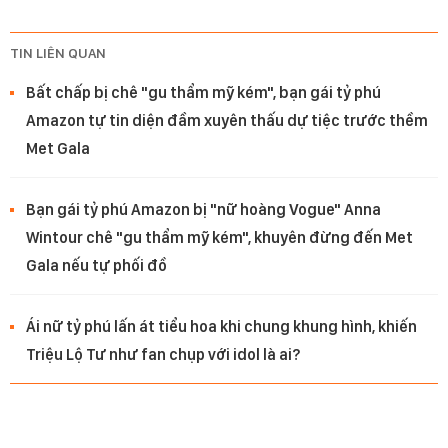
TIN LIÊN QUAN
Bất chấp bị chê "gu thẩm mỹ kém", bạn gái tỷ phú
Amazon tự tin diện đầm xuyên thấu dự tiệc trước thềm
Met Gala
Bạn gái tỷ phú Amazon bị "nữ hoàng Vogue" Anna
Wintour chê "gu thẩm mỹ kém", khuyên đừng đến Met
Gala nếu tự phối đồ
Ái nữ tỷ phú lấn át tiểu hoa khi chung khung hình, khiến
Triệu Lộ Tư như fan chụp với idol là ai?