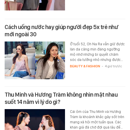
Cách uống nước hay giúp người đẹp 5x trẻ như
mới ngoài 30
Ở tuổi 52, Oh Na Ra vẫn giữ được
làn da căng mịn đáng ngưỡng
mộ nhờ những bí quyết chăm
sóc da tưởng nhỏ nhưng được…
BEAUTY & FASHION
-
4 giờ trước
Thu Minh và Hương Tràm không nhìn mặt nhau
suốt 14 năm vì lý do gì?
Cái ôm của Thu Minh và Hương
Tràm là khoảnh khắc gây sốt trên
mạng xã hội một tuần qua. Các
khán giả đã chờ đợi quá lâu để…