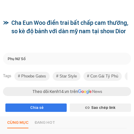
Cha Eun Woo điển trai bất chấp cam thường,
so kè độ bảnh với dàn mỹ nam tại show Dior
Phụ Nữ Số
Tags
Phoebe Gates
Star Style
Con Gái Tỷ Phú
B
Theo dõi Kenh14.vn trên
Chia sẻ
Sao chép link
CÙNG MỤC
ĐANG HOT