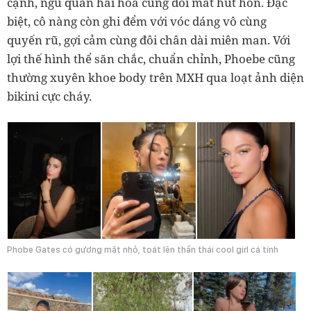
cạnh, ngũ quan hài hòa cùng đôi mắt hút hồn. Đặc
biệt, cô nàng còn ghi đểm với vóc dáng vô cùng
quyến rũ, gợi cảm cùng đôi chân dài miên man. Với
lợi thế hình thể săn chắc, chuẩn chỉnh, Phoebe cũng
thường xuyên khoe body trên MXH qua loạt ảnh diện
bikini cực cháy.
Phobe Gates có gương mặt nhỏ, toát lên thần thái cool girl cá tính