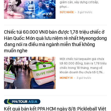
giảm cân, xây dựng cơ bắp,
phục…
SỨC KHỎE
-
3 giờ trước
Chiếc túi 60.000 VNĐ bán được 1,78 triệu chiếc ở
Hàn Quốc: Món quà lưu niệm rẻ nhất Myeongdong
đang nói ra điều mà ngành miễn thuế không
muốn nghe
Một chiếc túi tarpaulin giá chưa
tới 60.000 đồng, bán ra 1,78 triệu
chiếc trong 18 tháng, mang về
khoản doanh thu chưa tới 0,1%…
MONEY.14
-
3 giờ trước
Kết quả bán kết PPA HCM ngày 8/8: Pickleball Việt