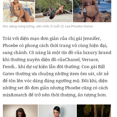
Vóc dáng nóng bỏng, săn chắc ở tuổi 22 của Phoebe Gates
Trái với diện mạo đơn giản của chị gái Jennifer,
Phoebe có phong cách thời trang vô cùng hiện đại,
sang chảnh. Cô nàng là một tín đồ của luxury brand
khi thường xuyên diện đồ củaChanel, Versace,
Fendi... khi dự sự kiện lẫn đời thường. Con gái Bill
Gates thường ưa chuộng những item ôm sát, cắt xẻ
để tôn lên vóc dáng đáng ngưỡng mộ. Đôi khi, diện
những set đồ đơn giản nhưng Phoebe cũng có cách
mix&match để trở nên thời thượng, ấn tượng hơn.