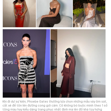
Khi đi dự sự kiện, Phoebe Gates thường lựa chọn những mẫu váy ôm sát,
cắt xẻ để tôn lên đường cong gợi cảm. Cô không bó buộc mình theo 1 số
tông màu hay kiểu dáng trang phục nhất định mà lên đồ khá tùy hứng