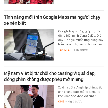
Tính năng mới trên Google Maps mà người chạy
xe nên biết
Google Maps từng giúp người
dùng biết mình đang ở đâu. Giờ
đây, Google muốn ứng dụng này
hiểu cả việc họ sẽ đi đâu và cần…
TEK-LIFE
-
4 giờ trước
Mỹ nam Việt bị từ chối cho casting vì quá đẹp,
đóng phim không được phép mở miệng
Xuyên suốt sự nghiệp diễn xuất,
anh chàng gặp không ít những
khó khăn "dở khóc dở cười".
CINE
-
4 giờ trước