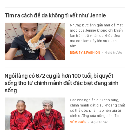
Tìm ra cách để da không tì vết như Jennie
Những bức ảnh gần như để mặt
mộc của Jennie không chỉ khiến
fan trầm trồ vì làn da khỏe đẹp
mà còn làm dấy lên sự quan
tâm…
BEAUTY & FASHION
-
4 giờ trước
Ngôi làng có 672 cụ già hơn 100 tuổi, bí quyết
sống thọ từ chính mảnh đất đặc biệt đang sinh
sống
Các nhà nghiên cứu cho rằng,
chính mảnh đất giàu khoáng chất
có thể góp phần tạo nên giá trị
dinh dưỡng của nông sản địa…
SỨC KHỎE
-
4 giờ trước