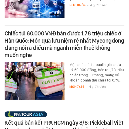
SỨC KHỎE
-
4 giờ trước
Chiếc túi 60.000 VNĐ bán được 1,78 triệu chiếc ở
Hàn Quốc: Món quà lưu niệm rẻ nhất Myeongdong
đang nói ra điều mà ngành miễn thuế không
muốn nghe
Một chiếc túi tarpaulin giá chưa
tới 60.000 đồng, bán ra 1,78 triệu
chiếc trong 18 tháng, mang về
khoản doanh thu chưa tới 0,1%…
MONEY.14
-
4 giờ trước
Kết quả bán kết PPA HCM ngày 8/8: Pickleball Việt