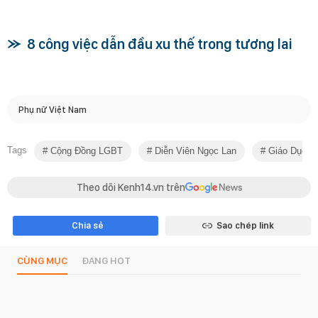
8 công việc dẫn đầu xu thế trong tương lai
Phụ nữ Việt Nam
Tags
Cộng Đồng LGBT
Diễn Viên Ngọc Lan
Giáo Dục C
Theo dõi Kenh14.vn trên
Chia sẻ
Sao chép link
CÙNG MỤC
ĐANG HOT