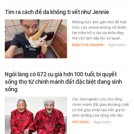
Tìm ra cách để da không tì vết như Jennie
Những bức ảnh gần như để mặt
mộc của Jennie không chỉ khiến
fan trầm trồ vì làn da khỏe đẹp
mà còn làm dấy lên sự quan…
BEAUTY & FASHION
-
4 giờ trước
Ngôi làng có 672 cụ già hơn 100 tuổi, bí quyết
sống thọ từ chính mảnh đất đặc biệt đang sinh
sống
Các nhà nghiên cứu cho rằng,
chính mảnh đất giàu khoáng chất
có thể góp phần tạo nên giá trị
dinh dưỡng của nông sản địa…
SỨC KHỎE
-
4 giờ trước