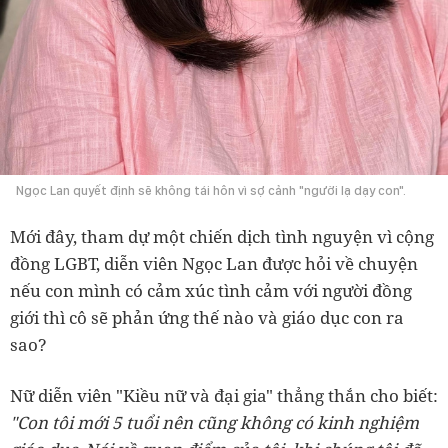
Ngọc Lan quyết định sẽ không tái hôn vì sợ cảnh "người lạ dạy con".
Mới đây, tham dự một chiến dịch tình nguyện vì cộng
đồng LGBT, diễn viên Ngọc Lan được hỏi về chuyện
nếu con mình có cảm xúc tình cảm với người đồng
giới thì cô sẽ phản ứng thế nào và giáo dục con ra
sao?
Nữ diễn viên "Kiều nữ và đại gia" thẳng thắn cho biết:
"Con tôi mới 5 tuổi nên cũng không có kinh nghiệm