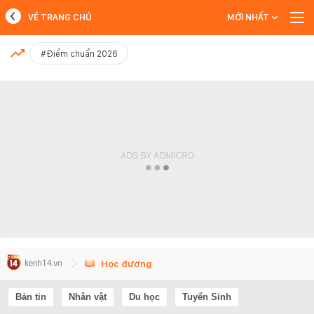
VỀ TRANG CHỦ
MỚI NHẤT
MỚI NHẤT
#Điểm chuẩn 2026
Xem thêm
Học đường
Bản tin
Nhân vật
Du học
Tuyển Sinh