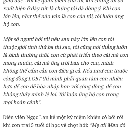
giáo dục. Nói về quan điểm của tôi, khi chúng tôi đã
xuất hiện ở đây tức là chúng tôi đã đồng ý. Khi con
lớn lên, như thế nào vẫn là con của tôi, tôi luôn ủng
hộ con.
Một số người hỏi tôi nếu sau này lớn lên con tôi
thuộc giới tính thứ ba thì sao, tôi cũng nói thẳng luôn
là bình thường thôi, con cứ phát triển theo cái mà con
mong muốn, cái mà ông trời ban cho con, mình
không thể cấm cản con điều gì cả. Nếu như con thuộc
cộng đồng LGBT thì mình phải quan tâm con nhiều
hơn để con dễ hòa nhập hơn với cộng đồng, để con
không thấy mình lẻ loi. Tôi luôn ủng hộ con trong
mọi hoàn cảnh".
Diễn viên Ngọc Lan kể một kỷ niệm khiến cô bối rối
khi con trai 5 tuổi đi học về chợt hỏi:
"Mẹ ơi! Màu đỏ