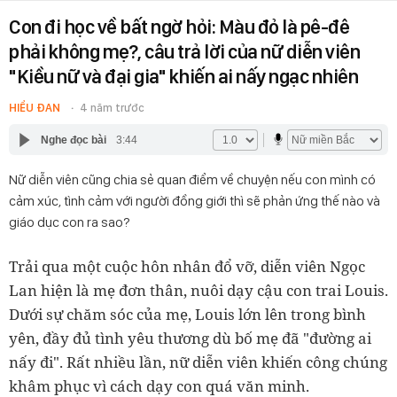
Con đi học về bất ngờ hỏi: Màu đỏ là pê-đê
phải không mẹ?, câu trả lời của nữ diễn viên
"Kiều nữ và đại gia" khiến ai nấy ngạc nhiên
HIỂU ĐAN
4 năm trước
Nghe đọc bài
3:44
Nữ diễn viên cũng chia sẻ quan điểm về chuyện nếu con mình có
cảm xúc, tình cảm với người đồng giới thì sẽ phản ứng thế nào và
giáo dục con ra sao?
Trải qua một cuộc hôn nhân đổ vỡ, diễn viên Ngọc
Lan hiện là mẹ đơn thân, nuôi dạy cậu con trai Louis.
Dưới sự chăm sóc của mẹ, Louis lớn lên trong bình
yên, đầy đủ tình yêu thương dù bố mẹ đã "đường ai
nấy đi". Rất nhiều lần, nữ diễn viên khiến công chúng
khâm phục vì cách dạy con quá văn minh.