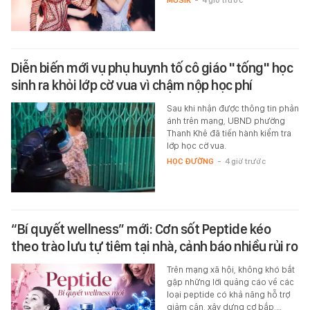
Diễn biến mới vụ phụ huynh tố cô giáo "tống" học
sinh ra khỏi lớp cờ vua vì chậm nộp học phí
Sau khi nhận được thông tin phản
ánh trên mạng, UBND phường
Thanh Khê đã tiến hành kiểm tra
lớp học cờ vua.
HỌC ĐƯỜNG
-
4 giờ trước
“Bí quyết wellness” mới: Cơn sốt Peptide kéo
theo trào lưu tự tiêm tại nhà, cảnh báo nhiều rủi ro
Trên mạng xã hội, không khó bắt
gặp những lời quảng cáo về các
loại peptide có khả năng hỗ trợ
giảm cân, xây dựng cơ bắp,…