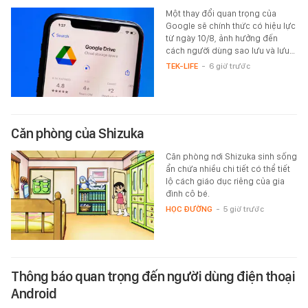
Một thay đổi quan trọng của
Google sẽ chính thức có hiệu lực
từ ngày 10/8, ảnh hưởng đến
cách người dùng sao lưu và lưu…
TEK-LIFE
-
6 giờ trước
Căn phòng của Shizuka
Căn phòng nơi Shizuka sinh sống
ẩn chứa nhiều chi tiết có thể tiết
lộ cách giáo dục riêng của gia
đình cô bé.
HỌC ĐƯỜNG
-
5 giờ trước
Thông báo quan trọng đến người dùng điện thoại
Android