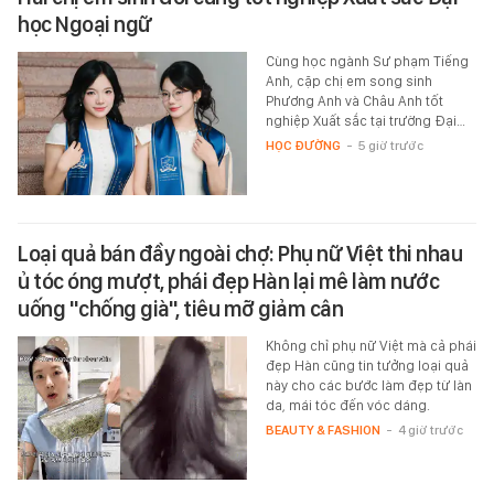
học Ngoại ngữ
Cùng học ngành Sư phạm Tiếng
Anh, cặp chị em song sinh
Phương Anh và Châu Anh tốt
nghiệp Xuất sắc tại trường Đại…
HỌC ĐƯỜNG
-
5 giờ trước
Loại quả bán đầy ngoài chợ: Phụ nữ Việt thi nhau
ủ tóc óng mượt, phái đẹp Hàn lại mê làm nước
uống "chống già", tiêu mỡ giảm cân
Không chỉ phụ nữ Việt mà cả phái
đẹp Hàn cũng tin tưởng loại quả
này cho các bước làm đẹp từ làn
da, mái tóc đến vóc dáng.
BEAUTY & FASHION
-
4 giờ trước