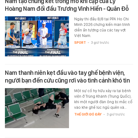
Nam tạo chung kết trong mơ khi cặp của Lý
Hoàng Nam đối đầu Trương Vinh Hiển - Quân Đỗ
Ngày thi đấu 8/8 tại PPA Ho Chi
Minh 2026 chứng kiến màn trình
diễn ấn tượng của các tay vợt
Việt Nam.
SPORT
-
3 giờ trước
Nam thanh niên kẹt đầu vào tay ghế bệnh viện,
người bạn đến cứu cũng rơi vào tình cảnh khó tin
Một sự cố hy hữu xảy ra tại bệnh
viện ở Trùng Khánh (Trung Quốc),
khi một người đàn ông bị mắc cổ
vào khe ghế lúc ngủ quên và…
THẾ GIỚI ĐÓ ĐÂY
-
3 giờ trước