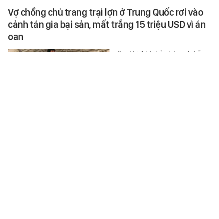
Vợ chồng chủ trang trại lợn ở Trung Quốc rơi vào
cảnh tán gia bại sản, mất trắng 15 triệu USD vì án
oan
Sau khi được trả tự do, vợ chồng
nông dân Trung Quốc mất trắng
cơ nghiệp và phải gánh khoản nợ
hơn 30 triệu nhân dân tệ.
THẾ GIỚI ĐÓ ĐÂY
-
3 giờ trước
Uống nước đậu đen ngâm mỗi ngày, người phụ
nữ 59 tuổi bất ngờ khi đi khám
Người phụ nữ 59 tuổi uống nước
đậu đen ngâm mỗi ngày suốt 1
năm. Khi đi khám sức khỏe định
kỳ, bà vô cùng bất ngờ khi nhận…
SỨC KHỎE
-
3 giờ trước