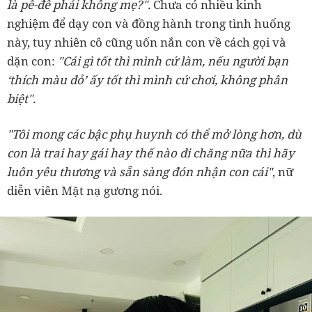
là pê-đê phải không mẹ?".
Chưa có nhiều kinh
nghiệm để dạy con và đồng hành trong tình huống
này, tuy nhiên cô cũng uốn nắn con về cách gọi và
dặn con:
"Cái gì tốt thì mình cứ làm, nếu người bạn
‘thích màu đỏ’ ấy tốt thì mình cứ chơi, không phân
biệt".
"Tôi mong các bậc phụ huynh có thể mở lòng hơn, dù
con là trai hay gái hay thế nào đi chăng nữa thì hãy
luôn yêu thương và sẵn sàng đón nhận con cái"
, nữ
diễn viên Mặt nạ gương nói.