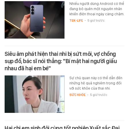
Nhiều người dùng Android có thể
đang bỏ quên một nguyên nhân
khiến điện thoại ngày càng chậm.
TEK-LIFE
-
5 giờ trước
Siêu âm phát hiện thai nhi bị sứt môi, vợ chồng
sụp đổ, bác sĩ nói thẳng: "Bí mật hai người giấu
nhau đã hại em bé"
Sự chủ quan này có thể dẫn đến
những hệ quả nghiêm trọng đối
với sức khỏe của thai nhi.
SỨC KHỎE
-
5 giờ trước
Hai chị em sinh đôi cùng tốt nghiệp Xuất sắc Đại