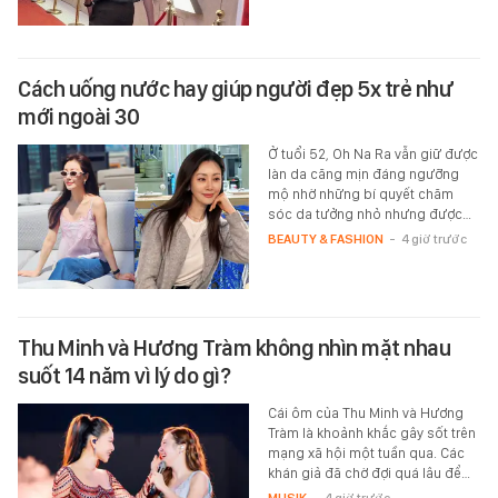
Cách uống nước hay giúp người đẹp 5x trẻ như
mới ngoài 30
Ở tuổi 52, Oh Na Ra vẫn giữ được
làn da căng mịn đáng ngưỡng
mộ nhờ những bí quyết chăm
sóc da tưởng nhỏ nhưng được…
BEAUTY & FASHION
-
4 giờ trước
Thu Minh và Hương Tràm không nhìn mặt nhau
suốt 14 năm vì lý do gì?
Cái ôm của Thu Minh và Hương
Tràm là khoảnh khắc gây sốt trên
mạng xã hội một tuần qua. Các
khán giả đã chờ đợi quá lâu để…
MUSIK
-
4 giờ trước