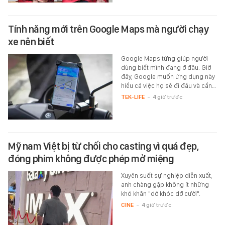
Tính năng mới trên Google Maps mà người chạy
xe nên biết
Google Maps từng giúp người
dùng biết mình đang ở đâu. Giờ
đây, Google muốn ứng dụng này
hiểu cả việc họ sẽ đi đâu và cần…
TEK-LIFE
-
4 giờ trước
Mỹ nam Việt bị từ chối cho casting vì quá đẹp,
đóng phim không được phép mở miệng
Xuyên suốt sự nghiệp diễn xuất,
anh chàng gặp không ít những
khó khăn "dở khóc dở cười".
CINE
-
4 giờ trước