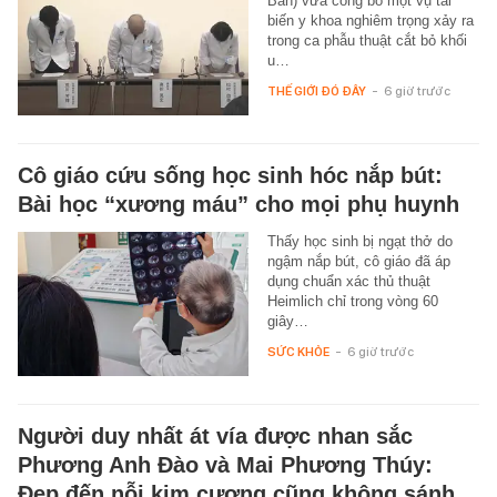
Bản) vừa công bố một vụ tai
biến y khoa nghiêm trọng xảy ra
trong ca phẫu thuật cắt bỏ khối
u…
THẾ GIỚI ĐÓ ĐÂY
-
6 giờ trước
Cô giáo cứu sống học sinh hóc nắp bút:
Bài học “xương máu” cho mọi phụ huynh
Thấy học sinh bị ngạt thở do
ngậm nắp bút, cô giáo đã áp
dụng chuẩn xác thủ thuật
Heimlich chỉ trong vòng 60
giây…
SỨC KHỎE
-
6 giờ trước
Người duy nhất át vía được nhan sắc
Phương Anh Đào và Mai Phương Thúy:
Đẹp đến nỗi kim cương cũng không sánh