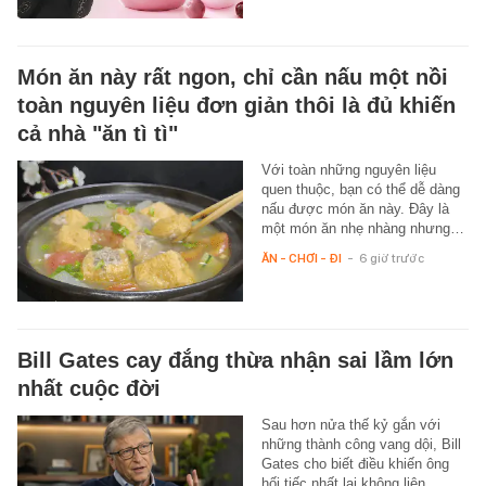
Món ăn này rất ngon, chỉ cần nấu một nồi
toàn nguyên liệu đơn giản thôi là đủ khiến
cả nhà "ăn tì tì"
Với toàn những nguyên liệu
quen thuộc, bạn có thể dễ dàng
nấu được món ăn này. Đây là
một món ăn nhẹ nhàng nhưng…
ĂN - CHƠI - ĐI
-
6 giờ trước
Bill Gates cay đắng thừa nhận sai lầm lớn
nhất cuộc đời
Sau hơn nửa thế kỷ gắn với
những thành công vang dội, Bill
Gates cho biết điều khiến ông
hối tiếc nhất lại không liên