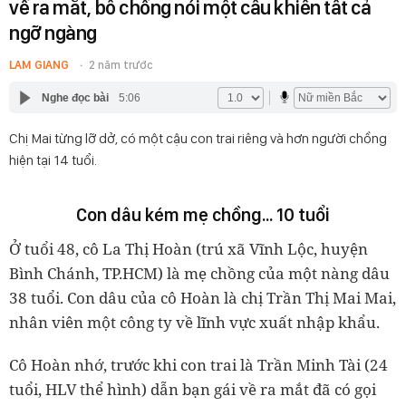
về ra mắt, bố chồng nói một câu khiến tất cả
ngỡ ngàng
LAM GIANG
2 năm trước
Nghe đọc bài
5:06
Chị Mai từng lỡ dở, có một cậu con trai riêng và hơn người chồng
hiện tại 14 tuổi.
Con dâu kém mẹ chồng... 10 tuổi
Ở tuổi 48, cô La Thị Hoàn (trú xã Vĩnh Lộc, huyện
Bình Chánh, TP.HCM) là mẹ chồng của một nàng dâu
38 tuổi. Con dâu của cô Hoàn là chị Trần Thị Mai Mai,
nhân viên một công ty về lĩnh vực xuất nhập khẩu.
Cô Hoàn nhớ, trước khi con trai là Trần Minh Tài (24
tuổi, HLV thể hình) dẫn bạn gái về ra mắt đã có gọi