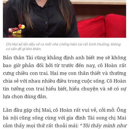
Chị Mai kể lần đầu về ra mắt nhà chồng hiện tại rất bình thường, không
có vấn đề gì khó khăn.
Bản thân Tài cũng khẳng định anh biết mẹ sẽ không
bao giờ phản đối bởi từ trước đến nay, cô Hoàn rất
cưng chiều con trai. Hai mẹ con thân thiết và thường
chia sẻ với nhau nhiều điều trong cuộc sống. Cô Hoàn
tin tưởng con trai hiểu biết, hiểu chuyện và sẽ có sự
lựa chọn đúng đắn.
Lần đầu gặp chị Mai, cô Hoàn rất vui vẻ, cởi mở. Ông
bà nội cũng sống cùng với gia đình Tài song chị Mai
cảm thấy mọi thứ rất thoải mái: “
Tôi thấy mình như