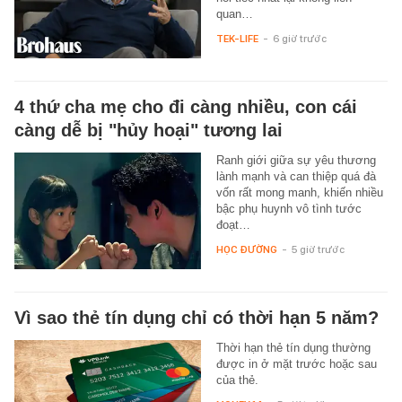
quan…
TEK-LIFE
-
6 giờ trước
4 thứ cha mẹ cho đi càng nhiều, con cái
càng dễ bị "hủy hoại" tương lai
Ranh giới giữa sự yêu thương
lành mạnh và can thiệp quá đà
vốn rất mong manh, khiến nhiều
bậc phụ huynh vô tình tước
đoạt…
HỌC ĐƯỜNG
-
5 giờ trước
Vì sao thẻ tín dụng chỉ có thời hạn 5 năm?
Thời hạn thẻ tín dụng thường
được in ở mặt trước hoặc sau
của thẻ.