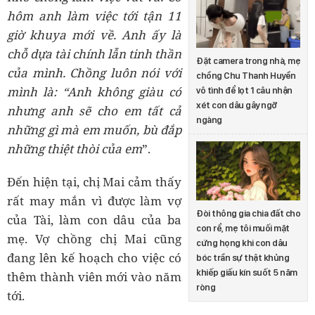
hôm anh làm việc tới tận 11
giờ khuya mới về. Anh ấy là
chỗ dựa tài chính lẫn tinh thần
Đặt camera trong nhà, mẹ
của mình.
Chồng luôn nói với
chồng Chu Thanh Huyền
mình là: “Anh không giàu có
vô tình để lọt 1 câu nhận
xét con dâu gây ngỡ
nhưng anh sẽ cho em tất cả
ngàng
những gì mà em muốn, bù đắp
những thiệt thòi của em
”.
Đến hiện tại, chị Mai cảm thấy
rất may mắn vì được làm vợ
Đòi thông gia chia đất cho
của Tài, làm con dâu của ba
con rể, mẹ tôi muối mặt
mẹ. Vợ chồng chị Mai cũng
cứng họng khi con dâu
đang lên kế hoạch cho việc có
bóc trần sự thật khủng
khiếp giấu kín suốt 5 năm
thêm thành viên mới vào năm
ròng
tới.