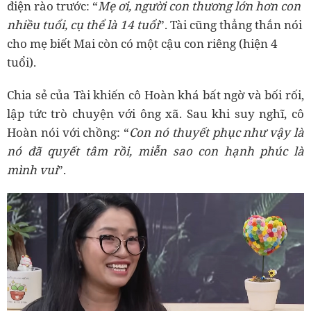
điện rào trước: “
Mẹ ơi, người con thương lớn hơn con
nhiều tuổi, cụ thể là 14 tuổi
”. Tài cũng thẳng thắn nói
cho mẹ biết Mai còn có một cậu con riêng (hiện 4
tuổi).
Chia sẻ của Tài khiến cô Hoàn khá bất ngờ và bối rối,
lập tức trò chuyện với ông xã. Sau khi suy nghĩ, cô
Hoàn nói với chồng: “
Con nó thuyết phục như vậy là
nó đã quyết tâm rồi, miễn sao con hạnh phúc là
mình vui
”.