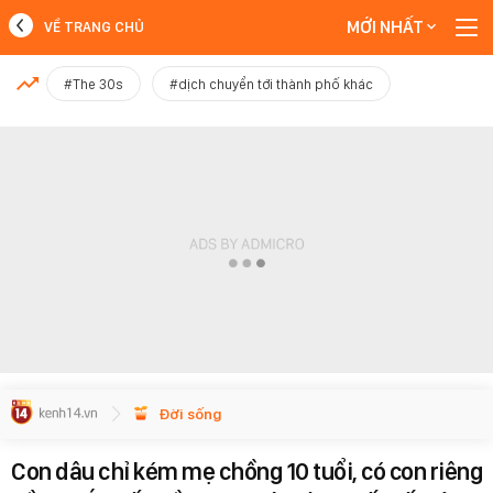
MỚI NHẤT
VỀ TRANG CHỦ
MỚI NHẤT
#The 30s
#dịch chuyển tới thành phố khác
Xem thêm
Đời sống
Con dâu chỉ kém mẹ chồng 10 tuổi, có con riêng