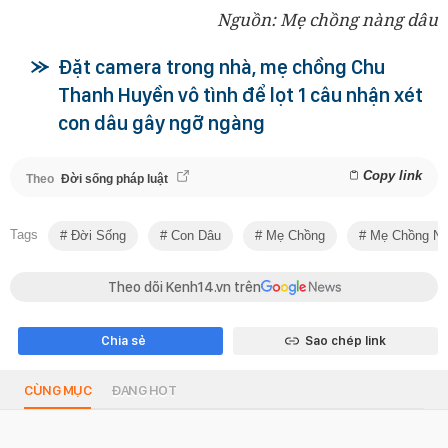
Nguồn: Mẹ chồng nàng dâu
Đặt camera trong nhà, mẹ chồng Chu
Thanh Huyền vô tình để lọt 1 câu nhận xét
con dâu gây ngỡ ngàng
Copy link
Theo
Đời sống pháp luật
Tags
Đời Sống
Con Dâu
Mẹ Chồng
Mẹ Chồng Nà
Theo dõi Kenh14.vn trên
Chia sẻ
Sao chép link
CÙNG MỤC
ĐANG HOT