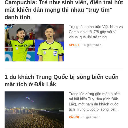
Campuchia: Trẻ như sinh viên, điển trai hút
mắt khiến dân mạng thi nhau "truy tìm"
danh tính
Trọng tài chính trận Việt Nam vs
Campuchia tối 7/8 gây sốt vì
visual quá đỗi trẻ trung.
SPORT
-
5 giờ trước
1 du khách Trung Quốc bị sóng biển cuốn
mất tích ở Đắk Lắk
Trong lúc đứng gần mép nước
tại bãi biển Tuy Hòa (tỉnh Đắk
Lắk), một nam du khách quốc
tịch Trung Quốc bị sóng lớn…
XÃ HỘI
-
5 giờ trước