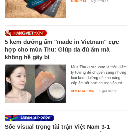
MONEY.14
-
5 giờ trước
5 kem dưỡng ẩm "made in Vietnam" cực
hợp cho mùa Thu: Giúp da đủ ẩm mà
không hề gây bí
Mùa Thu được xem là thời điểm
lý tưởng để chuyển sang những
loại kem dưỡng có khả năng
cấp ẩm tốt hơn nhưng vẫn có…
XEM MUA LUÔN
-
5 giờ trước
Sốc visual trọng tài trận Việt Nam 3-1