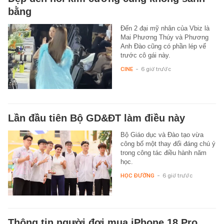
bằng
Đến 2 đại mỹ nhân của Vbiz là
Mai Phương Thúy và Phương
Anh Đào cũng có phần lép vế
trước cô gái này.
CINE
-
6 giờ trước
Lần đầu tiên Bộ GD&ĐT làm điều này
Bộ Giáo dục và Đào tạo vừa
công bố một thay đổi đáng chú ý
trong công tác điều hành năm
học.
HỌC ĐƯỜNG
-
6 giờ trước
Thông tin người đợi mua iPhone 18 Pro