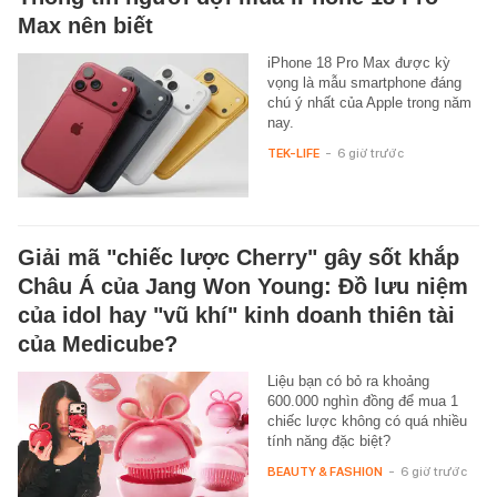
Max nên biết
iPhone 18 Pro Max được kỳ
vọng là mẫu smartphone đáng
chú ý nhất của Apple trong năm
nay.
TEK-LIFE
-
6 giờ trước
Giải mã "chiếc lược Cherry" gây sốt khắp
Châu Á của Jang Won Young: Đồ lưu niệm
của idol hay "vũ khí" kinh doanh thiên tài
của Medicube?
Liệu bạn có bỏ ra khoảng
600.000 nghìn đồng để mua 1
chiếc lược không có quá nhiều
tính năng đặc biệt?
BEAUTY & FASHION
-
6 giờ trước