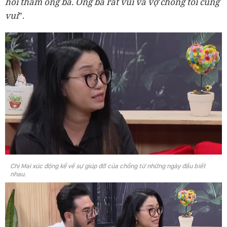
hỏi thăm ông bà. Ông bà rất vui và vợ chồng tôi cũng
vui
”.
Chị Mai xúc động kể về sự giúp đỡ của chồng từ những ngày đầu biết
nhau.