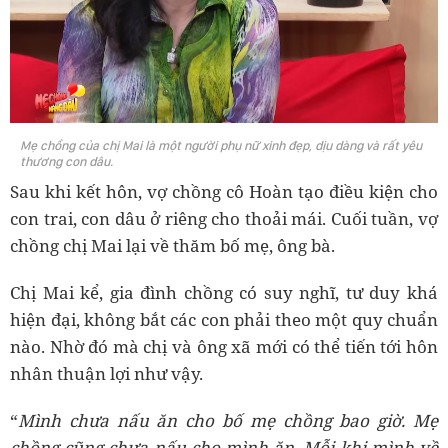
Mẹ chồng của chị Mai là một người phụ nữ xinh đẹp, dịu dàng và rất yêu
thương con dâu.
Sau khi kết hôn, vợ chồng cô Hoàn tạo điều kiện cho
con trai, con dâu ở riêng cho thoải mái. Cuối tuần, vợ
chồng chị Mai lại về thăm bố mẹ, ông bà.
Chị Mai kể, gia đình chồng có suy nghĩ, tư duy khá
hiện đại, không bắt các con phải theo một quy chuẩn
nào. Nhờ đó mà chị và ông xã mới có thể tiến tới hôn
nhân thuận lợi như vậy.
“
Mình chưa nấu ăn cho bố mẹ chồng bao giờ. Mẹ
chồng cũng chưa nấu cho mình ăn. Mỗi khi mình về