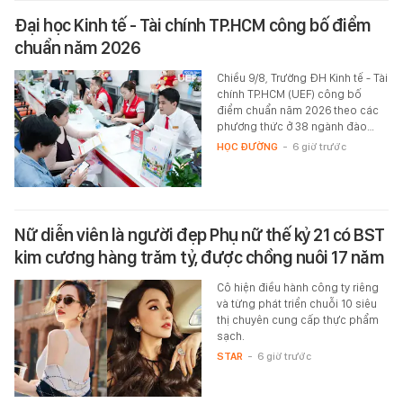
Đại học Kinh tế - Tài chính TP.HCM công bố điểm
chuẩn năm 2026
Chiều 9/8, Trường ĐH Kinh tế - Tài
chính TP.HCM (UEF) công bố
điểm chuẩn năm 2026 theo các
phương thức ở 38 ngành đào…
HỌC ĐƯỜNG
-
6 giờ trước
Nữ diễn viên là người đẹp Phụ nữ thế kỷ 21 có BST
kim cương hàng trăm tỷ, được chồng nuôi 17 năm
Cô hiện điều hành công ty riêng
và từng phát triển chuỗi 10 siêu
thị chuyên cung cấp thực phẩm
sạch.
STAR
-
6 giờ trước