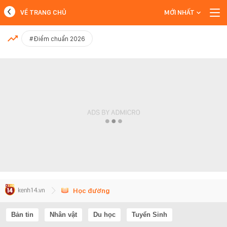
VỀ TRANG CHỦ
MỚI NHẤT
MỚI NHẤT
#Điểm chuẩn 2026
Xem thêm
Học đường
Bản tin
Nhân vật
Du học
Tuyển Sinh