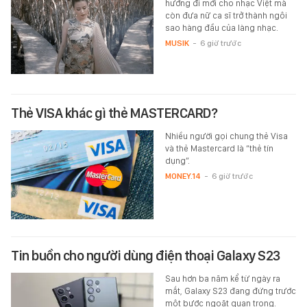
hướng đi mới cho nhạc Việt mà
còn đưa nữ ca sĩ trở thành ngôi
sao hàng đầu của làng nhạc.
MUSIK
-
6 giờ trước
Thẻ VISA khác gì thẻ MASTERCARD?
Nhiều người gọi chung thẻ Visa
và thẻ Mastercard là “thẻ tín
dụng”.
MONEY.14
-
6 giờ trước
Tin buồn cho người dùng điện thoại Galaxy S23
Sau hơn ba năm kể từ ngày ra
mắt, Galaxy S23 đang đứng trước
một bước ngoặt quan trọng.