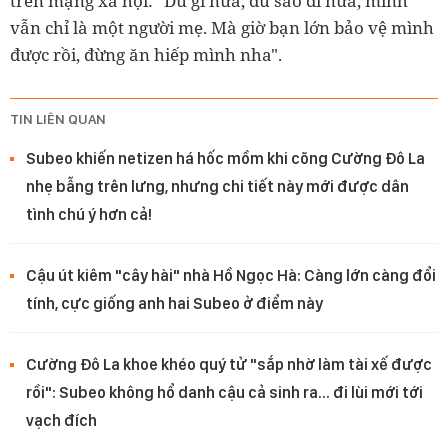
trên mạng xã hội: "Dù gì nữa, dù sao đi nữa, mình
vẫn chỉ là một người mẹ. Mà giờ bạn lớn bảo vệ mình
được rồi, đừng ăn hiếp mình nha".
TIN LIÊN QUAN
Subeo khiến netizen há hốc mồm khi cõng Cường Đô La
nhẹ bẫng trên lưng, nhưng chi tiết này mới được dân
tình chú ý hơn cả!
Cậu út kiêm "cây hài" nhà Hồ Ngọc Hà: Càng lớn càng đổi
tính, cực giống anh hai Subeo ở điểm này
Cường Đô La khoe khéo quý tử "sắp nhờ làm tài xế được
rồi": Subeo không hổ danh cậu cả sinh ra… đi lùi mới tới
vạch đích