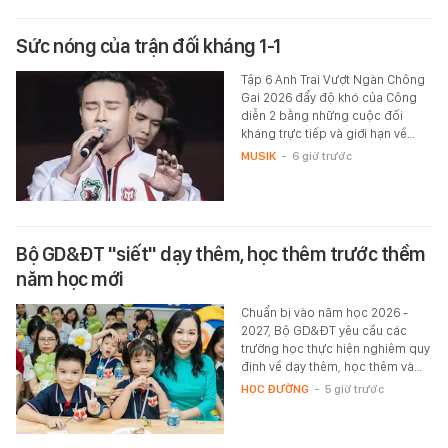
Sức nóng của trận đối kháng 1-1
Tập 6 Anh Trai Vượt Ngàn Chông
Gai 2026 đẩy độ khó của Công
diễn 2 bằng những cuộc đối
kháng trực tiếp và giới hạn về…
MUSIK
-
6 giờ trước
Bộ GD&ĐT "siết" dạy thêm, học thêm trước thềm
năm học mới
Chuẩn bị vào năm học 2026 -
2027, Bộ GD&ĐT yêu cầu các
trường học thực hiện nghiêm quy
định về dạy thêm, học thêm và…
HỌC ĐƯỜNG
-
5 giờ trước