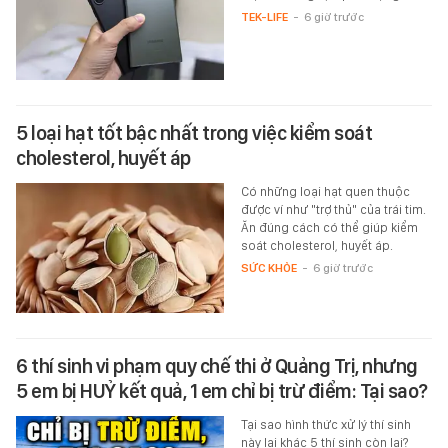
TEK-LIFE
-
6 giờ trước
5 loại hạt tốt bậc nhất trong việc kiểm soát
cholesterol, huyết áp
Có những loại hạt quen thuộc
được ví như "trợ thủ" của trái tim.
Ăn đúng cách có thể giúp kiểm
soát cholesterol, huyết áp.
SỨC KHỎE
-
6 giờ trước
6 thí sinh vi phạm quy chế thi ở Quảng Trị, nhưng
5 em bị HUỶ kết quả, 1 em chỉ bị trừ điểm: Tại sao?
Tại sao hình thức xử lý thí sinh
này lại khác 5 thí sinh còn lại?