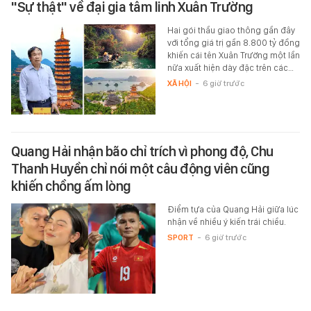
"Sự thật" về đại gia tâm linh Xuân Trường
Hai gói thầu giao thông gần đây
với tổng giá trị gần 8.800 tỷ đồng
khiến cái tên Xuân Trường một lần
nữa xuất hiện dày đặc trên các…
XÃ HỘI
-
6 giờ trước
Quang Hải nhận bão chỉ trích vì phong độ, Chu
Thanh Huyền chỉ nói một câu động viên cũng
khiến chồng ấm lòng
Điểm tựa của Quang Hải giữa lúc
nhận về nhiều ý kiến trái chiều.
SPORT
-
6 giờ trước