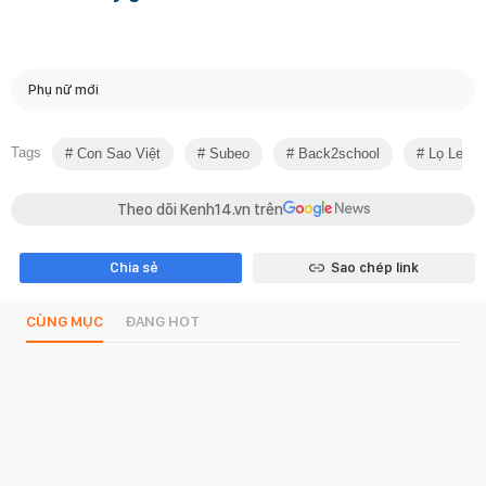
Phụ nữ mới
Tags
Con Sao Việt
Subeo
Back2school
Lọ Lem -
Theo dõi Kenh14.vn trên
Chia sẻ
Sao chép link
CÙNG MỤC
ĐANG HOT