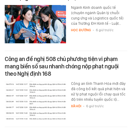
Ngành Kinh doanh quốc tế
(chuyên ngành Quản lý chuỗi
cung ứng và Logistics quốc tế)
của Trường ĐH Kinh tế - Luật…
HỌC ĐƯỜNG
-
6 giờ trước
Công an đề nghị 508 chủ phương tiện vi phạm
mang biển số sau nhanh chóng nộp phạt nguội
theo Nghị định 168
Công an tỉnh Thanh Hóa mới đây
đã công bố kết quả phát hiện và
xử lý phạt nguội lỗi chạy quá tốc
độ trên nhiều tuyến quốc lộ…
XÃ HỘI
-
6 giờ trước