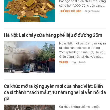
bất ngờ phát hiện nhiều thỏi vàng
cùng hơn 1.000 đồng tiền vàng…
THẾ GIỚI ĐÓ ĐÂY
-
6 giờ trước
Hà Nội: Lại cháy cửa hàng phế liệu ở đường 25m
Ngày 9/8, một vụ hỏa hoạn xảy ra
tại cửa hàng sắt vụn ở đường
25m (phường Thanh Liệt, Hà Nội).
Điều đáng nói, tại khu vực này…
XÃ HỘI
-
6 giờ trước
Ca khúc mở ra kỷ nguyên mới của nhạc Việt: Biến
ca sĩ thành “sách mẫu”, 10 năm nghe lại vẫn nổi da
gà
Ca khúc không chỉ mở ra một