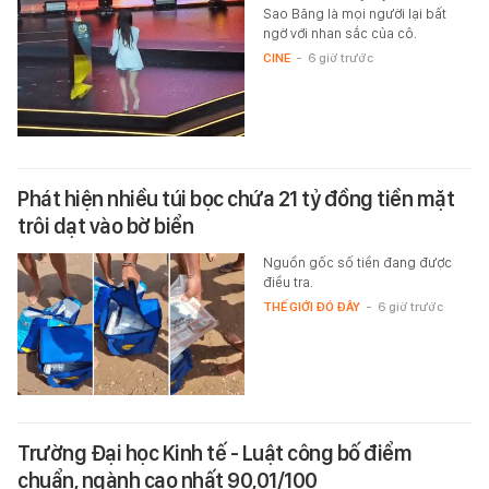
Sao Băng là mọi người lại bất
ngờ với nhan sắc của cô.
CINE
-
6 giờ trước
Phát hiện nhiều túi bọc chứa 21 tỷ đồng tiền mặt
trôi dạt vào bờ biển
Nguồn gốc số tiền đang được
điều tra.
THẾ GIỚI ĐÓ ĐÂY
-
6 giờ trước
Trường Đại học Kinh tế - Luật công bố điểm
chuẩn, ngành cao nhất 90,01/100