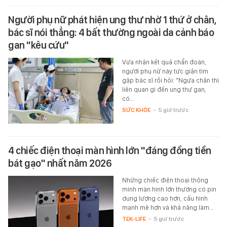
Người phụ nữ phát hiện ung thư nhờ 1 thứ ở chân,
bác sĩ nói thẳng: 4 bất thường ngoài da cảnh báo
gan "kêu cứu"
Vừa nhận kết quả chẩn đoán,
người phụ nữ này tức giận tìm
gặp bác sĩ rồi hỏi: "Ngứa chân thì
liên quan gì đến ung thư gan,
có…
SỨC KHỎE
-
5 giờ trước
4 chiếc điện thoại màn hình lớn "đáng đồng tiền
bát gạo" nhất năm 2026
Những chiếc điện thoại thông
minh màn hình lớn thường có pin
dung lượng cao hơn, cấu hình
mạnh mẽ hơn và khả năng làm…
TEK-LIFE
-
5 giờ trước