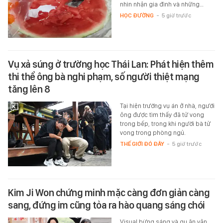
nhìn nhận gia đình và những…
HỌC ĐƯỜNG
-
5 giờ trước
Vụ xả súng ở trường học Thái Lan: Phát hiện thêm
thi thể ông bà nghi phạm, số người thiệt mạng
tăng lên 8
Tại hiện trường vụ án ở nhà, người
ông được tìm thấy đã tử vong
trong bếp, trong khi người bà tử
vong trong phòng ngủ.
THẾ GIỚI ĐÓ ĐÂY
-
5 giờ trước
Kim Ji Won chứng minh mặc càng đơn giản càng
sang, đứng im cũng tỏa ra hào quang sáng chói
Visual bừng sáng và gu ăn vận