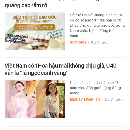
quảng cáo rầm rộ
Sở Y tế Hà Nội khẳng định chưa
có cơ sở nào trên địa bàn được
phép ứng dụng tế bào gốc trong
khám chữa bệnh, đồng thời
cảnh…
SỨC KHỎE
-
6 giờ trước
Việt Nam có 1 Hoa hậu mãi không chịu già, U40
vẫn là "lá ngọc cành vàng"
Nhan sắc của mỹ nhân này 18
năm vẫn "đốn gục" cộng đồng
mạng.
BEAUTY & FASHION
-
6 giờ trước