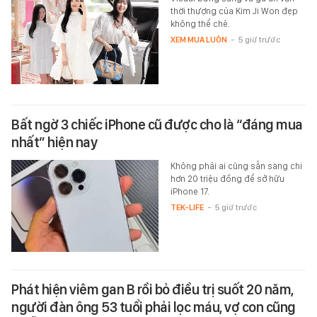
thời thượng của Kim Ji Won đẹp
không thể chê.
XEM MUA LUÔN
-
5 giờ trước
Bất ngờ 3 chiếc iPhone cũ được cho là “đáng mua
nhất” hiện nay
Không phải ai cũng sẵn sàng chi
hơn 20 triệu đồng để sở hữu
iPhone 17.
TEK-LIFE
-
5 giờ trước
Phát hiện viêm gan B rồi bỏ điều trị suốt 20 năm,
người đàn ông 53 tuổi phải lọc máu, vợ con cũng