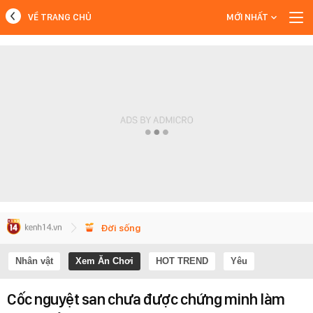
VỀ TRANG CHỦ
MỚI NHẤT
MỚI NHẤT
Xem thêm
Đời sống
Nhân vật
Xem Ăn Chơi
HOT TREND
Yêu
Cốc nguyệt san chưa được chứng minh làm