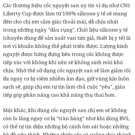
Các thương hiệu cốc nguyệt san uy tín ví dụ như CNS
Liberty Cup được làm từ 100% silicone y tế sẽ mang
đến cho chị em cảm giác thoải mái, dễ chịu nhất
trong những ngày "dâu rụng". Chất liệu silicone y tế
(chuyên dùng để sản xuất van tim giả, thiết bị y tế) là
nơi vi khuẩn không thể phát triển được. Lượng kinh
nguyệt được hứng đựng bên trong cốc không được
tiếp xúc với không khí nên sẽ không sinh mùi khó
chịu. Nhờ thế sử dụng cốc nguyệt san sẽ làm giảm tối
đa nguy cơ bị viêm nhiễm âm đạo, giữ vùng kín luôn
sạch sẽ, giúp chị em tự tin làm chủ cuộc "yêu", gián
tiếp góp phần nâng cao khả năng thụ thai hơn.
Mặt khác, khi dùng cốc nguyệt san chị em sẽ không
còn lo lắng nguy cơ bị "tràn băng" như khi dùng BVS,
có thể tự tin diện những bộ cánh ôm sát hoặc những
bộ đồ yêu thích. Những chiếc cốc có cuống chia thành