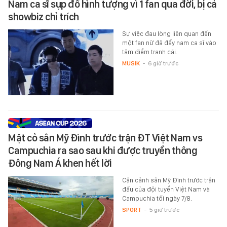
Nam ca sĩ sụp đổ hình tượng vì 1 fan qua đời, bị cả
showbiz chỉ trích
Sự việc đau lòng liên quan đến
một fan nữ đã đẩy nam ca sĩ vào
tâm điểm tranh cãi.
MUSIK
-
6 giờ trước
Mặt cỏ sân Mỹ Đình trước trận ĐT Việt Nam vs
Campuchia ra sao sau khi được truyền thông
Đông Nam Á khen hết lời
Cận cảnh sân Mỹ Đình trước trận
đấu của đội tuyển Việt Nam và
Campuchia tối ngày 7/8.
SPORT
-
5 giờ trước