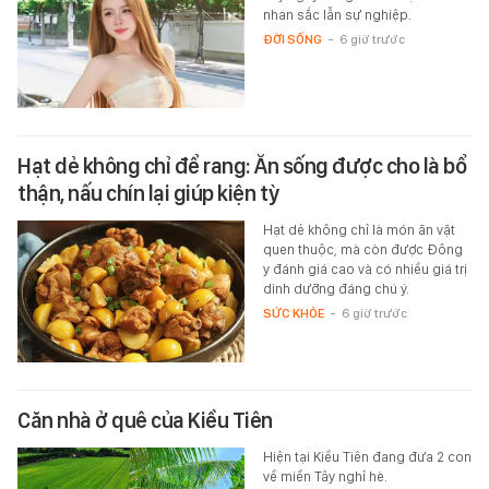
nhan sắc lẫn sự nghiệp.
ĐỜI SỐNG
-
6 giờ trước
Hạt dẻ không chỉ để rang: Ăn sống được cho là bổ
thận, nấu chín lại giúp kiện tỳ
Hạt dẻ không chỉ là món ăn vặt
quen thuộc, mà còn được Đông
y đánh giá cao và có nhiều giá trị
dinh dưỡng đáng chú ý.
SỨC KHỎE
-
6 giờ trước
Căn nhà ở quê của Kiều Tiên
Hiện tại Kiều Tiên đang đưa 2 con
về miền Tây nghỉ hè.