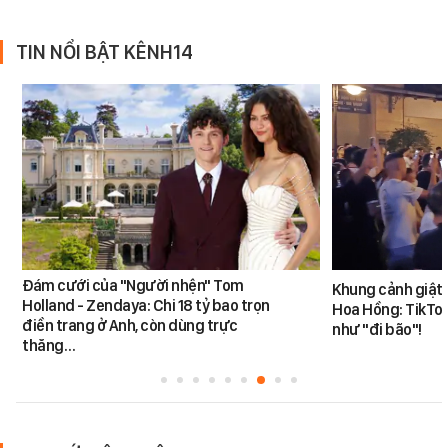
TIN NỔI BẬT KÊNH14
Đám cưới của "Người nhện" Tom
Khung cảnh giật
Holland - Zendaya: Chi 18 tỷ bao trọn
Hoa Hồng: TikTok
điền trang ở Anh, còn dùng trực
như "đi bão"!
thăng…