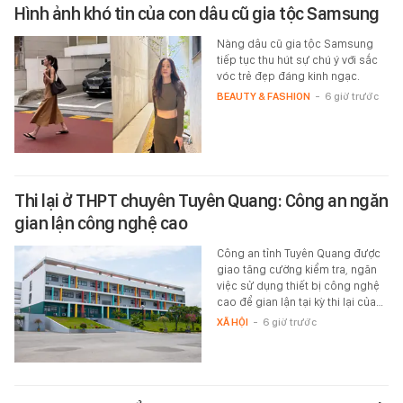
Hình ảnh khó tin của con dâu cũ gia tộc Samsung
Nàng dâu cũ gia tộc Samsung
tiếp tục thu hút sự chú ý với sắc
vóc trẻ đẹp đáng kinh ngạc.
BEAUTY & FASHION
-
6 giờ trước
Thi lại ở THPT chuyên Tuyên Quang: Công an ngăn
gian lận công nghệ cao
Công an tỉnh Tuyên Quang được
giao tăng cường kiểm tra, ngăn
việc sử dụng thiết bị công nghệ
cao để gian lận tại kỳ thi lại của…
XÃ HỘI
-
6 giờ trước