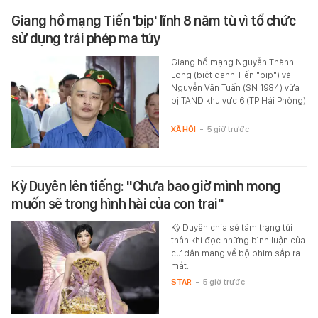
Giang hồ mạng Tiến 'bịp' lĩnh 8 năm tù vì tổ chức
sử dụng trái phép ma túy
Giang hồ mạng Nguyễn Thành
Long (biệt danh Tiến "bịp") và
Nguyễn Văn Tuấn (SN 1984) vừa
bị TAND khu vực 6 (TP Hải Phòng)
…
XÃ HỘI
-
5 giờ trước
Kỳ Duyên lên tiếng: "Chưa bao giờ mình mong
muốn sẽ trong hình hài của con trai"
Kỳ Duyên chia sẻ tâm trạng tủi
thân khi đọc những bình luận của
cư dân mạng về bộ phim sắp ra
mắt.
STAR
-
5 giờ trước