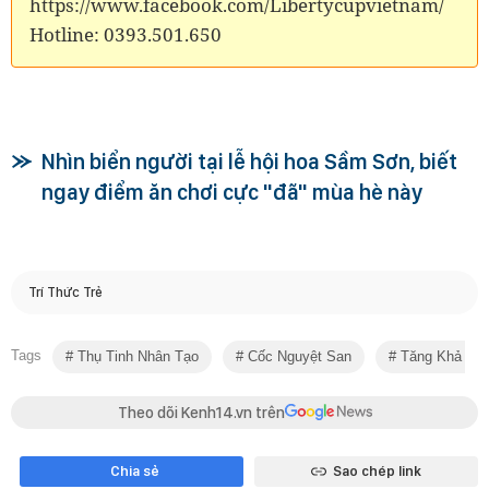
https://www.facebook.com/Libertycupvietnam/
Hotline: 0393.501.650
Nhìn biển người tại lễ hội hoa Sầm Sơn, biết
ngay điểm ăn chơi cực "đã" mùa hè này
Trí Thức Trẻ
Tags
Thụ Tinh Nhân Tạo
Cốc Nguyệt San
Tăng Khả Năn
Theo dõi Kenh14.vn trên
Chia sẻ
Sao chép link