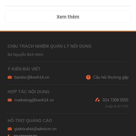
Xem thêm
CHỊU TRÁCH NHIỆM QUẢN LÝ NỘI DUNG
Bà Nguyễn Bích Minh
Ý KIẾN BÀI VIẾT
bandoc@kenh14.vn
Câu hỏi thường gặp
HỢP TÁC NỘI DUNG
marketing@kenh14.vn
024 7309 5555
HỖ TRỢ QUẢNG CÁO
giaitrixahoi@admicro.vn