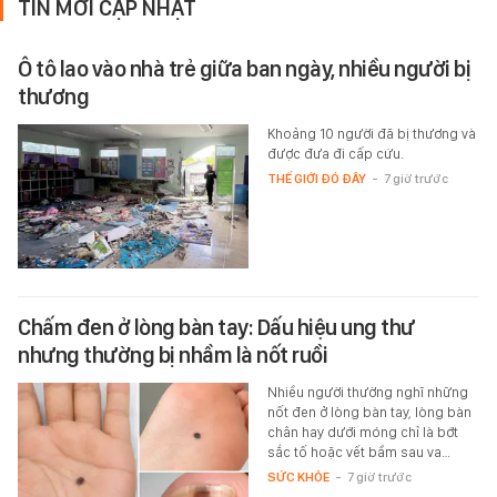
TIN MỚI CẬP NHẬT
Ô tô lao vào nhà trẻ giữa ban ngày, nhiều người bị
thương
Khoảng 10 người đã bị thương và
được đưa đi cấp cứu.
THẾ GIỚI ĐÓ ĐÂY
-
7 giờ trước
Chấm đen ở lòng bàn tay: Dấu hiệu ung thư
nhưng thường bị nhầm là nốt ruồi
Nhiều người thường nghĩ những
nốt đen ở lòng bàn tay, lòng bàn
chân hay dưới móng chỉ là bớt
sắc tố hoặc vết bầm sau va…
SỨC KHỎE
-
7 giờ trước