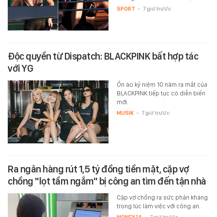
SPORT
-
7 giờ trước
Độc quyền từ Dispatch: BLACKPINK bất hợp tác
với YG
Ồn ào kỷ niệm 10 năm ra mắt của
BLACKPINK tiếp tục có diễn biến
mới.
MUSIK
-
7 giờ trước
Ra ngân hàng rút 1,5 tỷ đồng tiền mặt, cặp vợ
chồng "lọt tầm ngắm" bị công an tìm đến tận nhà
Cặp vợ chồng ra sức phản kháng
trong lúc làm việc với công an.
MONEY.14
-
7 giờ trước