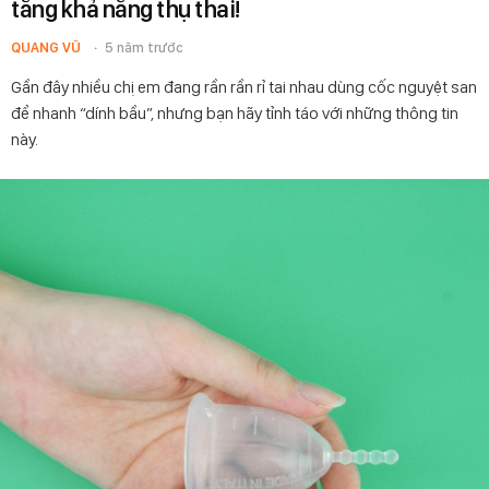
tăng khả năng thụ thai!
QUANG VŨ
5 năm trước
Gần đây nhiều chị em đang rần rần rỉ tai nhau dùng cốc nguyệt san
để nhanh “dính bầu”, nhưng bạn hãy tỉnh táo với những thông tin
này.