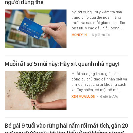
người dùng thẻ
Người dùng lưu ý kiểm tra tình
trạng chip của thẻ ngân hàng
trước và sau mỗi giao dịch, đặc
biệt lưu ý các dấu hiệu bong…
MONEY.14
-
6 giờ trước
Muỗi rất sợ 5 mùi này: Hãy xịt quanh nhà ngay!
Muỗi sử dụng khứu giác làm
công cụ chủ đạo để nhận biết và
tìm kiếm vật chủ từ khoảng cách
xa. Tuy nhiên, có một số mùi…
XEM MUA LUÔN
-
6 giờ trước
Bé gái 9 tuổi vào rừng hái nấm rồi mất tích, gần 20
giờ sau được cứu hộ tìm thấy ở nơi không ai ngờ