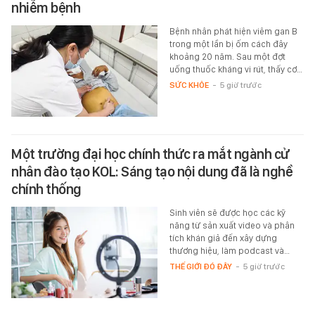
nhiễm bệnh
Bệnh nhân phát hiện viêm gan B
trong một lần bị ốm cách đây
khoảng 20 năm. Sau một đợt
uống thuốc kháng vi rút, thấy cơ…
SỨC KHỎE
-
5 giờ trước
Một trường đại học chính thức ra mắt ngành cử
nhân đào tạo KOL: Sáng tạo nội dung đã là nghề
chính thống
Sinh viên sẽ được học các kỹ
năng từ sản xuất video và phân
tích khán giả đến xây dựng
thương hiệu, làm podcast và…
THẾ GIỚI ĐÓ ĐÂY
-
5 giờ trước