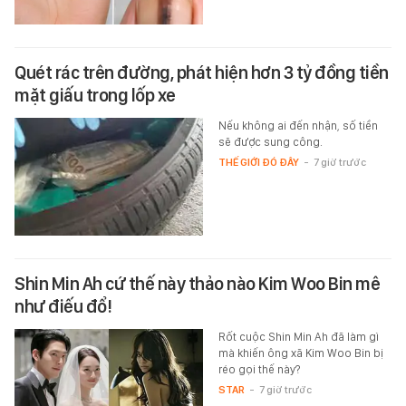
Quét rác trên đường, phát hiện hơn 3 tỷ đồng tiền
mặt giấu trong lốp xe
Nếu không ai đến nhận, số tiền
sẽ được sung công.
THẾ GIỚI ĐÓ ĐÂY
-
7 giờ trước
Shin Min Ah cứ thế này thảo nào Kim Woo Bin mê
như điếu đổ!
Rốt cuộc Shin Min Ah đã làm gì
mà khiến ông xã Kim Woo Bin bị
réo gọi thế này?
STAR
-
7 giờ trước