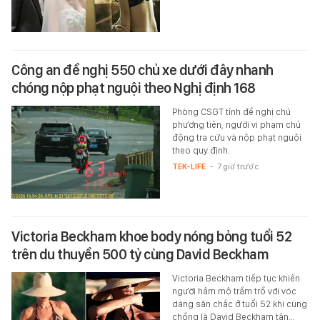
Công an đề nghị 550 chủ xe dưới đây nhanh
chóng nộp phạt nguội theo Nghị định 168
Phòng CSGT tỉnh đề nghị chủ
phương tiện, người vi phạm chủ
động tra cứu và nộp phạt nguội
theo quy định.
TEK-LIFE
-
7 giờ trước
Victoria Beckham khoe body nóng bỏng tuổi 52
trên du thuyền 500 tỷ cùng David Beckham
Victoria Beckham tiếp tục khiến
người hâm mộ trầm trồ với vóc
dáng săn chắc ở tuổi 52 khi cùng
chồng là David Beckham tận…