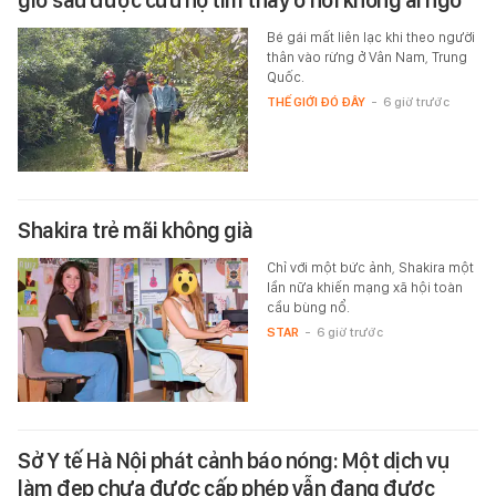
Bé gái mất liên lạc khi theo người
thân vào rừng ở Vân Nam, Trung
Quốc.
THẾ GIỚI ĐÓ ĐÂY
-
6 giờ trước
Shakira trẻ mãi không già
Chỉ với một bức ảnh, Shakira một
lần nữa khiến mạng xã hội toàn
cầu bùng nổ.
STAR
-
6 giờ trước
Sở Y tế Hà Nội phát cảnh báo nóng: Một dịch vụ
làm đẹp chưa được cấp phép vẫn đang được