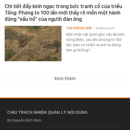
Chi tiết đầy kinh ngạc trong bức tranh cổ của triều
Tống: Phóng to 100 lần mới thấy rõ mồn một hành
động "xấu hổ" của người đàn ông
THẾ GIỚI ĐÓ ĐÂY
- 4 năm trước
Một nhân vật dưới gốc cây đa bên
sông Biện, sau khi phóng to 100
lần, bạn có nhận ra anh ta đang
làm gì không?
Xem thêm
CHỊU TRÁCH NHIỆM QUẢN LÝ NỘI DUNG
Bà Nguyễn Bích Minh