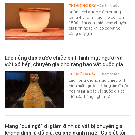
THẾ GIỚI ĐÓ ĐÂY
- 3 năm trước
Không chỉ được niêm phong
bằng 4 chữ lạ, ngôi mộ cổ hơn
1.500 năm còn khiến các chuyên
gia kinh ngạc khi có cổ vật vô
cùng quý giá.
Lão nông đào được chiếc bình hình mặt người và
vứt xó bếp, chuyên gia cho rằng bảo vật quốc gia
THẾ GIỚI ĐÓ ĐÂY
- 3 năm trước
Lão nông không ngờ chiếc bình
hình mặt người mà ông tìm được
hóa ra lại là bảo vật quốc gia có
niên đại hàng nghìn năm.
Mang "quả ngô" đi giám định cổ vật bị chuyên gia
khẳng định là đồ giả, cụ ông đanh mặt: "Có biết tôi