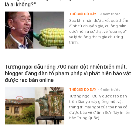
là ai không?"
THẾ GIỚI ĐÓ ĐÂY
- 3 năm trước
Sau khi nhận được kết quả thẩm
định từ chuyên gia, cụ ông mỉm
cười nói ra sự thật về “quả ngô”
và lý do ông tham gia chương
trình.
Tượng ngói đầu rồng 700 năm đột nhiên biến mất,
blogger đăng đàn tố phạm pháp vì phát hiện bảo vật
được rao bán online
THẾ GIỚI ĐÓ ĐÂY
- 4 năm trước
Tượng ngói lưu ly được rao bán
trên Xianyu này giống một vật
trang trí mái ngói của tòa nhà cổ
được bảo vệ ở tỉnh Sơn Tây (miền
bắc Trung Quốc).