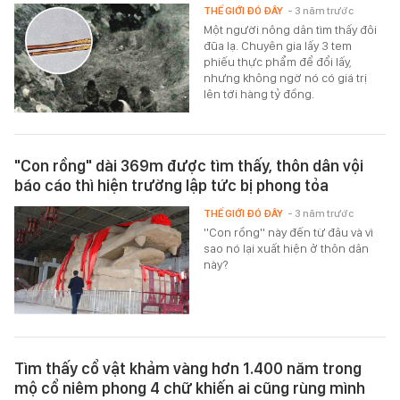
THẾ GIỚI ĐÓ ĐÂY
- 3 năm trước
Một người nông dân tìm thấy đôi
đũa lạ. Chuyên gia lấy 3 tem
phiếu thực phẩm để đổi lấy,
nhưng không ngờ nó có giá trị
lên tới hàng tỷ đồng.
"Con rồng" dài 369m được tìm thấy, thôn dân vội
báo cáo thì hiện trường lập tức bị phong tỏa
THẾ GIỚI ĐÓ ĐÂY
- 3 năm trước
''Con rồng'' này đến từ đâu và vì
sao nó lại xuất hiện ở thôn dân
này?
Tìm thấy cổ vật khảm vàng hơn 1.400 năm trong
mộ cổ niêm phong 4 chữ khiến ai cũng rùng mình